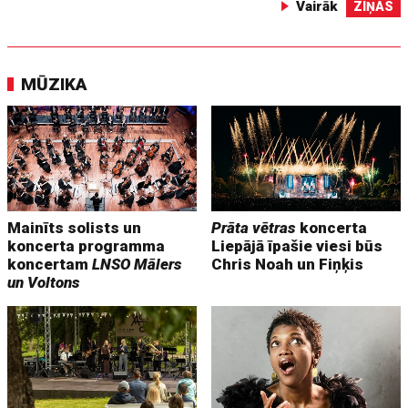
Vairāk
ZIŅAS
MŪZIKA
Mainīts solists un
Prāta vētras
koncerta
koncerta programma
Liepājā īpašie viesi būs
koncertam
LNSO Mālers
Chris Noah un Fiņķis
un Voltons