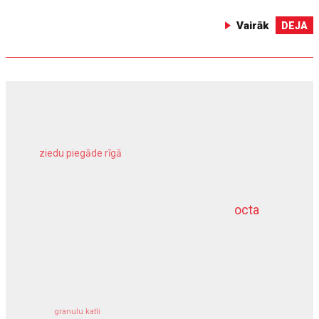
Vairāk
DEJA
ziedu piegāde rīgā
meliorācijas darbi
octa
dziļurbums
kravu apdrošināšana
granulu katli