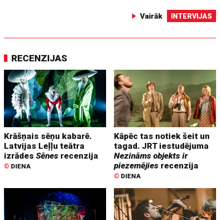
Vairāk
INTERVIJAS
RECENZIJAS
Krāšņais sēņu kabarē.
Kāpēc tas notiek šeit un
Latvijas Leļļu teātra
tagad. JRT iestudējuma
izrādes
Sēnes
recenzija
Nezināms objekts ir
piezemējies
recenzija
©
DIENA
©
DIENA