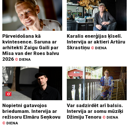
Pārveidošana kā
Karalis enerģijas ķīselī.
kvintesence. Saruna ar
Intervija ar aktieri Artūru
arhitekti Zaigu Gaili par
Skrastiņu
©
DIENA
Mīsa van der Roes balvu
2026
©
DIENA
Nopietni gatavojos
Var sadzirdēt arī balsis.
briedumam. Intervija ar
Intervija ar somu mūziķi
režisoru Elmāru Seņkovu
Džimiju Tenoru
©
DIENA
©
DIENA