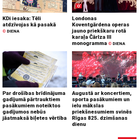
KDi iesaka: Tēli
Londonas
atdzīvojas kā pasakā
Koventgārdena operas
jauno priekškaru rotā
©
DIENA
karaļa Čārlza III
monogramma
©
DIENA
Par drošības brīdinājuma
Augustā ar koncertiem,
gadījumā pārtrauktiem
sporta pasākumiem un
pasākumiem noteiktos
ielu mākslas
gadījumos nebūs
priekšnesumiem svinēs
jāatmaksā biļetes vērtība
Rīgas 825. dzimšanas
dienu