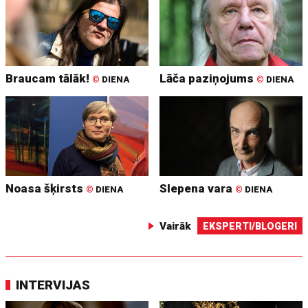
Braucam tālāk!
Lāča paziņojums
©
DIENA
©
DIENA
Noasa šķirsts
Slepena vara
©
DIENA
©
DIENA
Vairāk
EKSPERTI/BLOGERI
INTERVIJAS