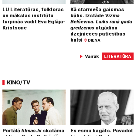
LU Literatūras, folkloras
Kā starmeša gaismas
un mākslas institūtu
kūlis. Izstāde
Vizma
turpinās vadīt Eva Eglāja-
Belševica. Laiks runā gadu
Kristsone
gredzenos
atgādina
dzejnieces patiesības
balsi
©
DIENA
Vairāk
LITERATŪRA
KINO/TV
Portālā
filmas.lv
skatāma
Es esmu bagāts. Pavadot