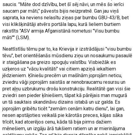
saucis. "Māte dod dzīvību, bet šī sēj nāvi, un mēs šo ierīci
saucam par māti," pāvests bijis neizpratnē. Gan jau viņš
saprata, ka neviens nelasītu ziņas par bumbu GBU-43/B, bet
visi klikšķinātāji atvērs portāla lapu, kurā lieliem burtiem
rakstīts "ASV armija Afganistānā nometusi "Visu bumbu
māti"" (LSM).
Neattīstīšu tēmu par to, ka Krievija ir izstrādājusi "visu bumbu
tēvu", bet orientēšanās mūsdienu ziņu un nosaukumu pasaulē
ir staigāšana pa greizo spoguļu valstību. Visbiežāk es
uzķeros uz "vācu kvalitāti" vai citiem apziņā iekaltiem
jēdzieniem. Ķīniešu precēm un mašīnām joprojām neticu,
zviedru vāģi joprojām saistās ar nenobraucamu resursu un
pret aļņu uzbrukumu drošu konstrukciju. Realitātē gan visi šie
zviedri sen pieder ķīniešiem, tāpat kā pārējais man mugurā
un tā sauktais skandināvu dizains istabā un uz galda. Es
joprojām gribētu ticēt "zemām cenām katru dienu", lai gan,
nesen apstājoties veikalā pie kārotās preces, kājas sāka
trīcēt, kad atcerējos cenu, kāda tā bija pirms dažiem
mēnešiem, un izgāju ārā tukšiem ratiem un ar mierinājuma