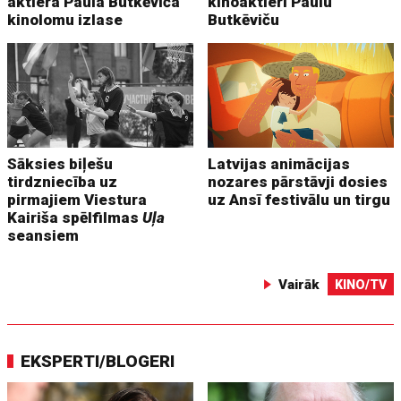
aktiera Paula Butkēviča
kinoaktieri Paulu
kinolomu izlase
Butkēviču
Sāksies biļešu
Latvijas animācijas
tirdzniecība uz
nozares pārstāvji dosies
pirmajiem Viestura
uz Ansī festivālu un tirgu
Kairiša spēlfilmas
Uļa
seansiem
Vairāk
KINO/TV
EKSPERTI/BLOGERI