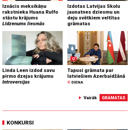
Iznācis meksikāņu
Izdotas Latvijas Skolu
rakstnieka Huana Rulfo
jaunatnes dziesmu un
stāstu krājums
deju svētkiem veltītas
Līdzenums liesmās
grāmatas
Linda Leen izdod savu
Tapusi grāmata par
pirmo dzejas krājumu
latviešiem Azerbaidžānā
Introversijas
©
DIENA
Vairāk
GRĀMATAS
KONKURSI