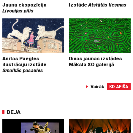
Jauna ekspozīcija
Izstāde
Atstātās liesmas
Livonijas pilis
Anitas Paegles
Divas jaunas izstādes
ilustrāciju izstāde
Māksla XO galerijā
Smalkās pasaules
Vairāk
KD AFIŠA
DEJA