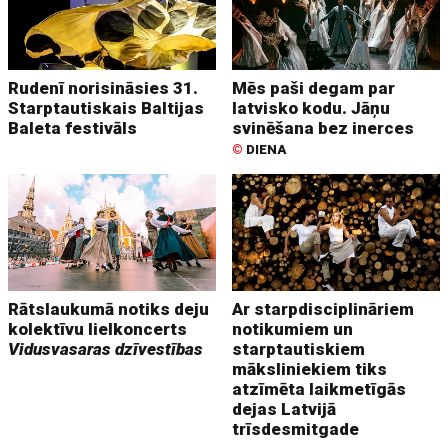
Rudenī norisināsies 31.
Mēs paši degam par
Starptautiskais Baltijas
latvisko kodu. Jāņu
Baleta festivāls
svinēšana bez inerces
©
DIENA
Rātslaukumā notiks deju
Ar starpdisciplināriem
kolektīvu lielkoncerts
notikumiem un
Vidusvasaras dzīvestības
starptautiskiem
māksliniekiem tiks
atzīmēta laikmetīgās
dejas Latvijā
trīsdesmitgade