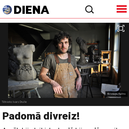
Kristaps Kalns
Tēlnieks Ivars Drulle
Padomā divreiz!