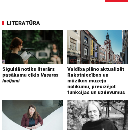
LITERATŪRA
Siguldā notiks literārs
Valdība plāno aktualizēt
pasākumu cikls
Vasaras
Rakstniecības un
lasījumi
mūzikas muzeja
nolikumu, precizējot
funkcijas un uzdevumus