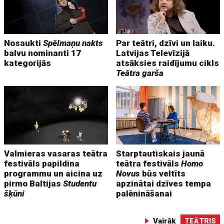
Nosaukti
Spēlmaņu nakts
Par teātri, dzīvi un laiku.
balvu nominanti 17
Latvijas Televīzijā
kategorijās
atsāksies raidījumu cikls
Teātra garša
Valmieras vasaras teātra
Starptautiskais jaunā
festivāls papildina
teātra festivāls
Homo
programmu un aicina uz
Novus
būs veltīts
pirmo Baltijas
Studentu
apzinātai dzīves tempa
šķūni
palēnināšanai
Vairāk
TEĀTRIS