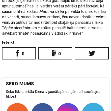
tā redzēju garmatainus koku glāstītājus un tos, kuri uz ceļa
aptur automašīnas, lai vardes varētu pārlēkt pāri šosejai. Kā
šausmu filmā atklāju:
Mamma daba
pārvalda tos mežus, kur
es vasarā, stundu braucot ar riteni, ēnu nevaru dabūt – celmi
vien, un putnus tur nedzirdēt pat skaļākajā pārošanās laikā.
Tāpēc atcerēsimies – mūsu pasaulē balts nereti ir melns,
savukārt "māte" nosaukumā visdrīzāk ir "nāve".
Ieteikt
0
0
SEKO MUMS
Seko līdzi portāla Diena.lv jaunākajām ziņām arī sociālajos
tīklos!