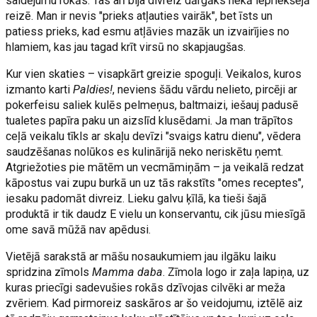
saldējumu rokās. Tas arī bija divreiz dārgāks nekā iepriekšējā
reizē. Man ir nevis "prieks atļauties vairāk", bet īsts un
patiess prieks, kad esmu atļāvies mazāk un izvairījies no
hlamiem, kas jau tagad krīt virsū no skapjaugšas.
Kur vien skaties – visapkārt greizie spoguļi. Veikalos, kuros
izmanto karti
Paldies!
, neviens šādu vārdu nelieto, pircēji ar
pokerfeisu saliek kulēs pelmeņus, baltmaizi, iešauj padusē
tualetes papīra paku un aizslīd klusēdami. Ja man trāpītos
ceļā veikalu tīkls ar skaļu devīzi "svaigs katru dienu", vēdera
saudzēšanas nolūkos es kulinārijā neko neriskētu ņemt.
Atgriežoties pie mātēm un vecmāmiņām – ja veikalā redzat
kāpostus vai zupu burkā un uz tās rakstīts "omes receptes",
iesaku padomāt divreiz. Lieku galvu ķīlā, ka tieši šajā
produktā ir tik daudz E vielu un konservantu, cik jūsu miesīgā
ome savā mūžā nav apēdusi.
Vietējā sarakstā ar māšu nosaukumiem jau ilgāku laiku
spridzina zīmols
Mamma daba
. Zīmola logo ir zaļa lapiņa, uz
kuras priecīgi sadevušies rokās dzīvojas cilvēki ar meža
zvēriem. Kad pirmoreiz saskāros ar šo veidojumu, iztēlē aiz