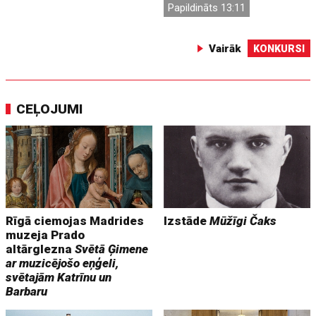
Papildināts 13:11
Vairāk
KONKURSI
CEĻOJUMI
Rīgā ciemojas Madrides
Izstāde
Mūžīgi Čaks
muzeja Prado
altārglezna
Svētā Ģimene
ar muzicējošo eņģeli,
svētajām Katrīnu un
Barbaru