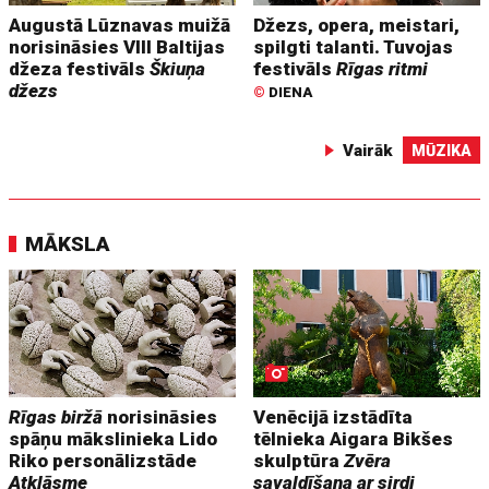
Augustā Lūznavas muižā
Džezs, opera, meistari,
norisināsies VIII Baltijas
spilgti talanti. Tuvojas
džeza festivāls
Škiuņa
festivāls
Rīgas ritmi
džezs
©
DIENA
Vairāk
MŪZIKA
MĀKSLA
Rīgas biržā
norisināsies
Venēcijā izstādīta
spāņu mākslinieka Lido
tēlnieka Aigara Bikšes
Riko personālizstāde
skulptūra
Zvēra
Atklāsme
savaldīšana ar sirdi