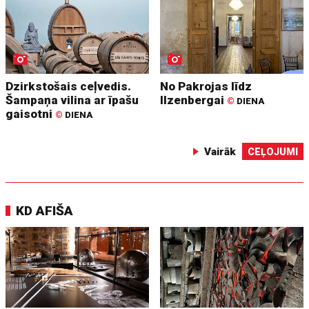
Dzirkstošais ceļvedis.
No Pakrojas līdz
Šampaņa vilina ar īpašu
Ilzenbergai
©
DIENA
gaisotni
©
DIENA
Vairāk
CEĻOJUMI
KD AFIŠA