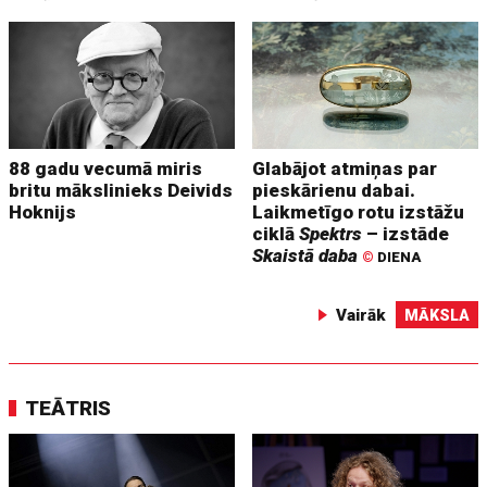
88 gadu vecumā miris
Glabājot atmiņas par
britu mākslinieks Deivids
pieskārienu dabai.
Hoknijs
Laikmetīgo rotu izstāžu
ciklā
Spektrs
– izstāde
Skaistā daba
©
DIENA
Vairāk
MĀKSLA
TEĀTRIS