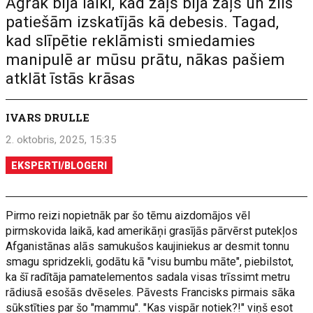
Agrāk bija laiki, kad zaļš bija zaļš un zils
patiešām izskatījās kā debesis. Tagad,
kad slīpētie reklāmisti smiedamies
manipulē ar mūsu prātu, nākas pašiem
atklāt īstās krāsas
IVARS DRULLE
2. oktobris, 2025, 15:35
EKSPERTI/BLOGERI
Pirmo reizi nopietnāk par šo tēmu aizdomājos vēl
pirmskovida laikā, kad amerikāņi grasījās pārvērst putekļos
Afganistānas alās samukušos kaujiniekus ar desmit tonnu
smagu spridzekli, godātu kā "visu bumbu māte", piebilstot,
ka šī radītāja pamatelementos sadala visas trīssimt metru
rādiusā esošās dvēseles. Pāvests Francisks pirmais sāka
sūkstīties par šo "mammu". "Kas vispār notiek?!" viņš esot