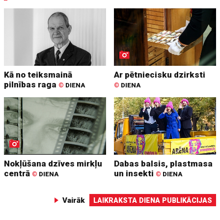
Kā no teiksmainā
Ar pētniecisku dzirksti
pilnības raga
©
DIENA
©
DIENA
Nokļūšana dzīves mirkļu
Dabas balsis, plastmasa
centrā
un insekti
©
DIENA
©
DIENA
Vairāk
LAIKRAKSTA DIENA PUBLIKĀCIJAS