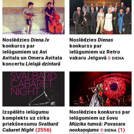
Noslēdzies
Diena.lv
Noslēdzies
Dienas
konkurss par
konkurss par
ielūgumiem uz Avi
ielūgumiem uz Retro
Avitala un Omera Avitala
vakaru Jelgavā
©
DIENA
koncertu
Lielajā dzintarā
Izspēlēts ielūgumu
Noslēdzies konkurss par
komplekts uz cirka
ielūgumiem uz šovu
priekšnesumu
Svalbard
Mūzika tumsā: Pavasara
Cabaret Night
(2556)
noskaņojums
(1)
©
DIENA