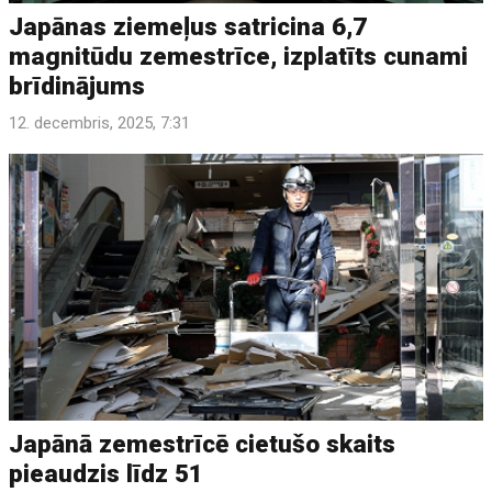
Japānas ziemeļus satricina 6,7
magnitūdu zemestrīce, izplatīts cunami
brīdinājums
12. decembris, 2025, 7:31
Japānā zemestrīcē cietušo skaits
pieaudzis līdz 51