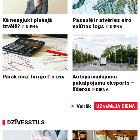
Kā neapjukt plašajā
Pasaulē ir atvēries eiro
izvēlē?
valūtas logs
©
DIENA
©
DIENA
Pārāk maz turīgo
Autopārvadājumu
©
DIENA
pakalpojumu eksports –
līderos
©
DIENA
Vairāk
UZŅĒMĒJA DIENA
DZĪVESSTILS