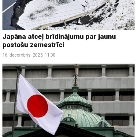
Japāna atceļ brīdinājumu par jaunu
postošu zemestrīci
16. decembris, 2025, 11:30