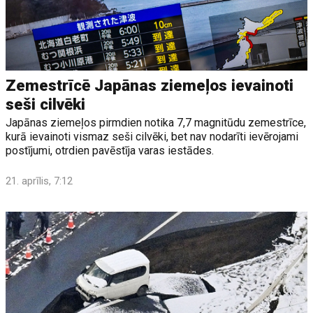
Zemestrīcē Japānas ziemeļos ievainoti
seši cilvēki
Japānas ziemeļos pirmdien notika 7,7 magnitūdu zemestrīce,
kurā ievainoti vismaz seši cilvēki, bet nav nodarīti ievērojami
postījumi, otrdien pavēstīja varas iestādes.
21. aprīlis, 7:12