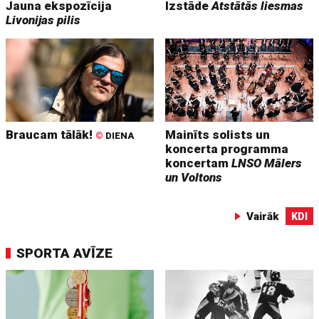
Jauna ekspozīcija
Izstāde
Atstātās liesmas
Livonijas pilis
Braucam tālāk!
Mainīts solists un
©
DIENA
koncerta programma
koncertam
LNSO Mālers
un Voltons
Vairāk
KDI
SPORTA AVĪZE