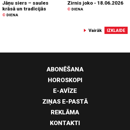
Jāņu siers – saules
Zirnis joko - 18.06.2026
krāsā un tradīcijās
©
DIENA
©
DIENA
Vairāk
IZKLAIDE
ABONĒŠANA
HOROSKOPI
E-AVĪZE
ZIŅAS E-PASTĀ
REKLĀMA
KONTAKTI