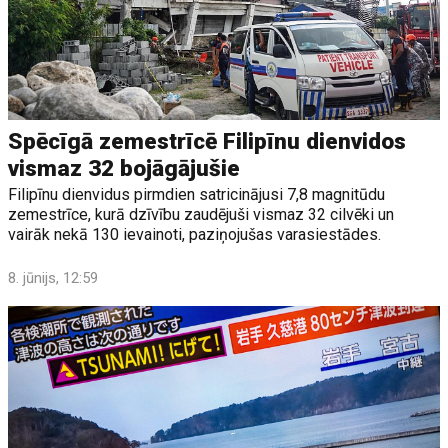
Spēcīgā zemestrīcē Filipīnu dienvidos
vismaz 32 bojāgājušie
Filipīnu dienvidus pirmdien satricinājusi 7,8 magnitūdu
zemestrīce, kurā dzīvību zaudējuši vismaz 32 cilvēki un
vairāk nekā 130 ievainoti, paziņojušas varasiestādes.
8. jūnijs, 12:59