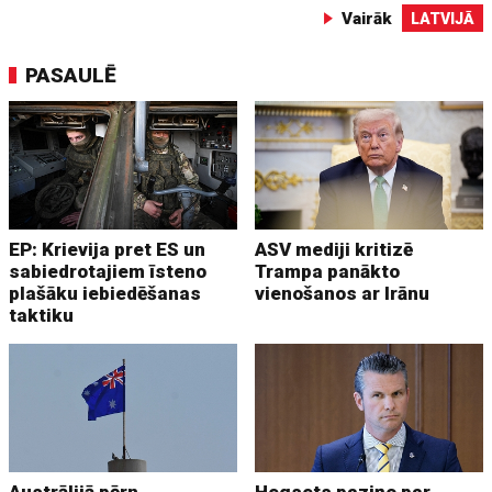
Vairāk
LATVIJĀ
PASAULĒ
EP: Krievija pret ES un
ASV mediji kritizē
sabiedrotajiem īsteno
Trampa panākto
plašāku iebiedēšanas
vienošanos ar Irānu
taktiku