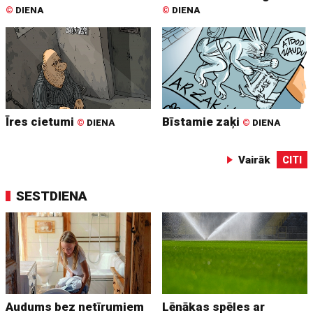
©
DIENA
©
DIENA
Īres cietumi
Bīstamie zaķi
©
DIENA
©
DIENA
Vairāk
CITI
SESTDIENA
Audums bez netīrumiem
Lēnākas spēles ar