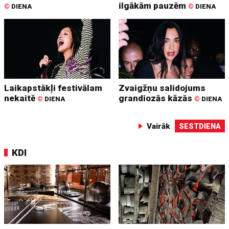
ilgākām pauzēm
©
DIENA
©
DIENA
Laikapstākļi festivālam
Zvaigžņu salidojums
nekaitē
grandiozās kāzās
©
DIENA
©
DIENA
Vairāk
SESTDIENA
KDI