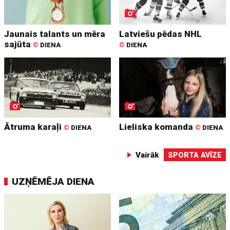
Jaunais talants un mēra
Latviešu pēdas NHL
sajūta
©
DIENA
©
DIENA
Ātruma karaļi
Lieliska komanda
©
DIENA
©
DIENA
Vairāk
SPORTA AVĪZE
UZŅĒMĒJA DIENA