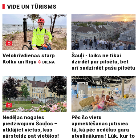
VIDE UN TŪRISMS
Velobrīvdienas starp
Šauļi - laiks ne tikai
Kolku un Rīgu
dzirdēt par pilsētu, bet
©
DIENA
arī sadzirdēt pašu pilsētu
Nedēļas nogales
Pēc šo vietu
piedzīvojumi Šauļos –
apmeklēšanas jutīsies
atklājiet vietas, kas
tā, kā pēc nedēļas gara
pārsteidz pat vietējos!
atvaļinājuma ! Lūk, kur to