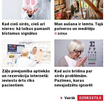
Kad cieš sirds, cieš arī
Man aušana ir lemta. Tajā
nieres: kā laikus pamanīt
patveros un meditēju
bīstamus signālus
©
DIENA
Zāļu pieejamība aptiekās
Kad acis brīdina par
un rezervācija internetā:
sirds problēmām.
ieviests ērts rīks
Pazīmes, kuras
pacientiem
nevajadzētu ignorēt
Vairāk
DZĪVESSTILS