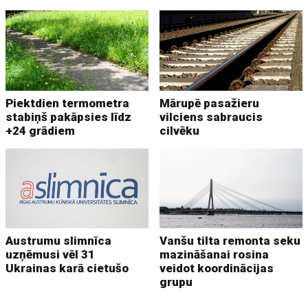
Piektdien termometra
Mārupē pasažieru
stabiņš pakāpsies līdz
vilciens sabraucis
+24 grādiem
cilvēku
Austrumu slimnīca
Vanšu tilta remonta seku
uzņēmusi vēl 31
mazināšanai rosina
Ukrainas karā cietušo
veidot koordinācijas
grupu