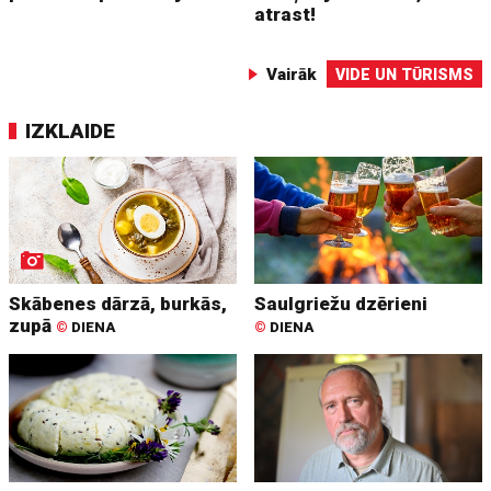
atrast!
Vairāk
VIDE UN TŪRISMS
IZKLAIDE
Skābenes dārzā, burkās,
Saulgriežu dzērieni
zupā
©
DIENA
©
DIENA