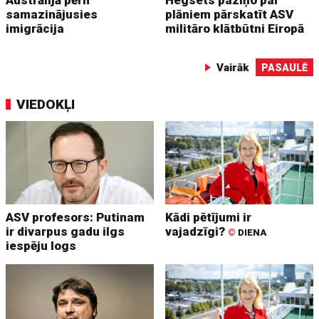
Austrālijā pērn
Hegsets paziņo par
samazinājusies
plāniem pārskatīt ASV
imigrācija
militāro klātbūtni Eiropā
Vairāk
PASAULĒ
VIEDOKĻI
ASV profesors: Putinam
Kādi pētījumi ir
ir divarpus gadu ilgs
vajadzīgi?
©
DIENA
iespēju logs