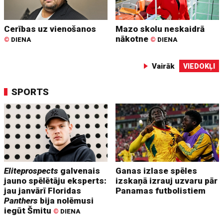
Cerības uz vienošanos
Mazo skolu neskaidrā
nākotne
©
DIENA
©
DIENA
Vairāk
VIEDOKĻI
SPORTS
Eliteprospects
galvenais
Ganas izlase spēles
jauno spēlētāju eksperts:
izskaņā izrauj uzvaru pār
jau janvārī Floridas
Panamas futbolistiem
Panthers
bija nolēmusi
iegūt Šmitu
©
DIENA