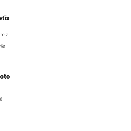
etīs
reiz
tēs
toto
u
jā