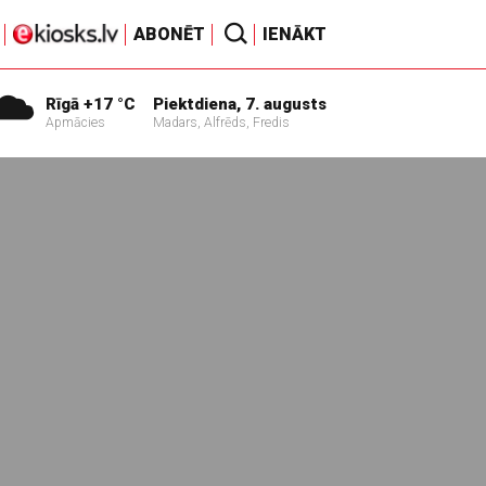
ABONĒT
IENĀKT
Rīgā +17 °C
Piektdiena, 7. augusts
Apmācies
Madars, Alfrēds, Fredis