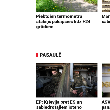
Piektdien termometra
Mār
stabiņš pakāpsies līdz +24
sab
grādiem
PASAULĒ
EP: Krievija pret ES un
ASV
sabiedrotajiem īsteno
pan