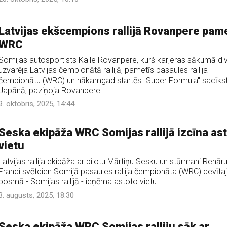
Latvijas ekšcempions rallijā Rovanpere pam
WRC
Somijas autosportists Kalle Rovanpere, kurš karjeras sākumā div
uzvarēja Latvijas čempionātā rallijā, pametīs pasaules rallija
čempionātu (WRC) un nākamgad startēs "Super Formula" sacīks
Japānā, paziņoja Rovanpere.
9. oktobris, 2025, 14:44
Seska ekipāža WRC Somijas rallijā izcīna as
vietu
Latvijas rallija ekipāža ar pilotu Mārtiņu Sesku un stūrmani Renār
Franci svētdien Somijā pasaules rallija čempionāta (WRC) devīta
posmā - Somijas rallijā - ieņēma astoto vietu.
3. augusts, 2025, 18:30
Seska ekipāža WRC Somijas ralliju sāk ar