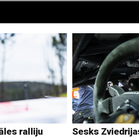
les ralliju
Sesks Zviedrijas