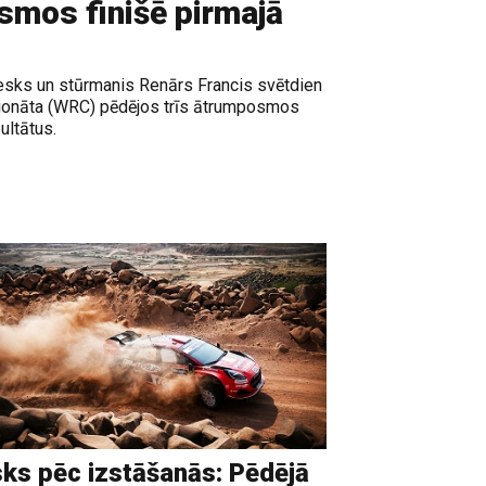
smos finišē pirmajā
 Sesks un stūrmanis Renārs Francis svētdien
mpionāta (WRC) pēdējos trīs ātrumposmos
ultātus.
ks pēc izstāšanās: Pēdējā