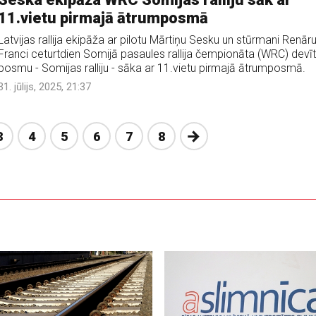
11.vietu pirmajā ātrumposmā
Latvijas rallija ekipāža ar pilotu Mārtiņu Sesku un stūrmani Renār
Franci ceturtdien Somijā pasaules rallija čempionāta (WRC) devī
posmu - Somijas ralliju - sāka ar 11.vietu pirmajā ātrumposmā.
31. jūlijs, 2025, 21:37
Nākošā
3
4
5
6
7
8