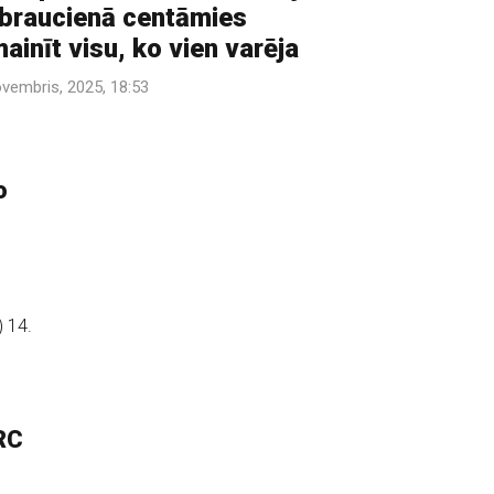
braucienā centāmies
ainīt visu, ko vien varēja
ovembris, 2025, 18:53
o
u
) 14.
RC