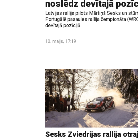
noslēdz devītajā pozīc
Latvijas rallija pilots Mārtiņš Sesks un st
Portugālē pasaules rallija čempionāta (W
devītajā pozīcijā.
10. maijs, 17:19
Sesks Zviedrijas rallija otra