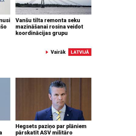
musi
Vanšu tilta remonta seku
ušo
mazināšanai rosina veidot
koordinācijas grupu
Vairāk
LATVIJĀ
Hegsets paziņo par plāniem
a
pārskatīt ASV militāro