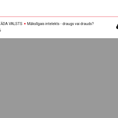
, TĀDA VALSTS
Mākslīgais intelekts - draugs vai drauds?
6