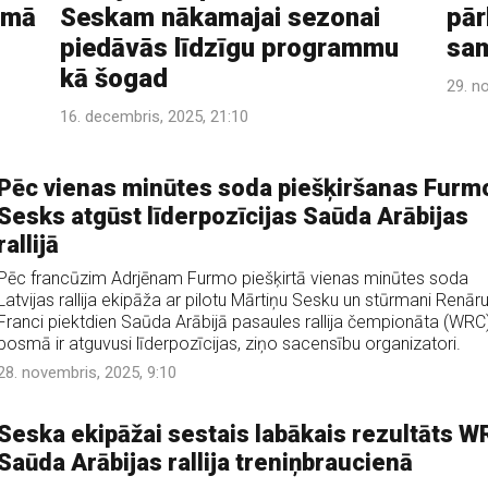
smā
Seskam nākamajai sezonai
pār
piedāvās līdzīgu programmu
sam
kā šogad
29. n
16. decembris, 2025, 21:10
Pēc vienas minūtes soda piešķiršanas Furm
Sesks atgūst līderpozīcijas Saūda Arābijas
rallijā
Pēc francūzim Adrjēnam Furmo piešķirtā vienas minūtes soda
Latvijas rallija ekipāža ar pilotu Mārtiņu Sesku un stūrmani Renār
Franci piektdien Saūda Arābijā pasaules rallija čempionāta (WRC
posmā ir atguvusi līderpozīcijas, ziņo sacensību organizatori.
28. novembris, 2025, 9:10
Seska ekipāžai sestais labākais rezultāts W
Saūda Arābijas rallija treniņbraucienā