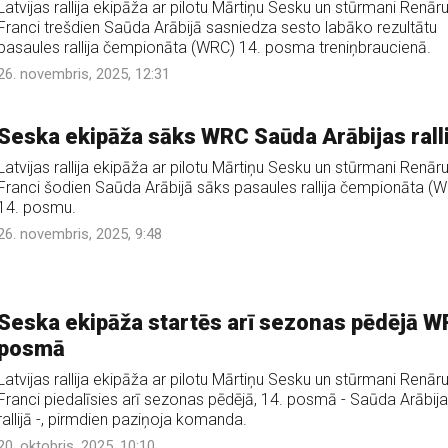
Latvijas rallija ekipāža ar pilotu Mārtiņu Sesku un stūrmani Renār
Franci trešdien Saūda Arābijā sasniedza sesto labāko rezultātu
pasaules rallija čempionāta (WRC) 14. posma treniņbraucienā.
26. novembris, 2025, 12:31
Seska ekipāža sāks WRC Saūda Arābijas ralli
Latvijas rallija ekipāža ar pilotu Mārtiņu Sesku un stūrmani Renār
Franci šodien Saūda Arābijā sāks pasaules rallija čempionāta (
14. posmu.
26. novembris, 2025, 9:48
Seska ekipāža startēs arī sezonas pēdējā 
posmā
Latvijas rallija ekipāža ar pilotu Mārtiņu Sesku un stūrmani Renār
Franci piedalīsies arī sezonas pēdējā, 14. posmā - Saūda Arābij
rallijā -, pirmdien paziņoja komanda.
20. oktobris, 2025, 10:10