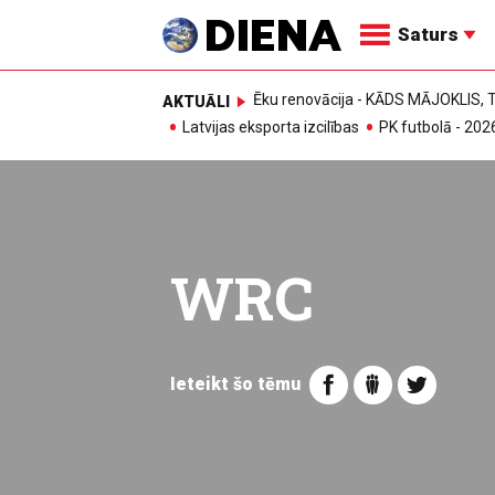
Saturs
Ēku renovācija - KĀDS MĀJOKLIS
AKTUĀLI
Latvijas eksporta izcilības
PK futbolā - 202
WRC
Ieteikt šo tēmu