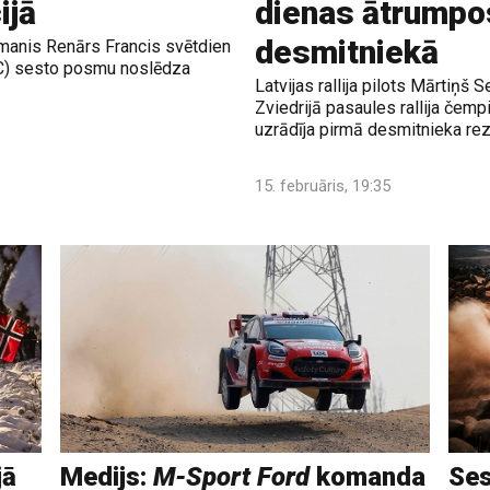
ijā
dienas ātrumpo
desmitniekā
ūrmanis Renārs Francis svētdien
RC) sesto posmu noslēdza
Latvijas rallija pilots Mārtiņš
Zviedrijā pasaules rallija če
uzrādīja pirmā desmitnieka rez
15. februāris, 19:35
jā
Medijs:
M-Sport Ford
komanda
Ses