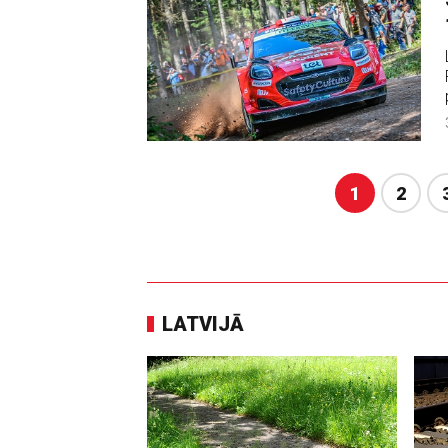
1
2
LATVIJĀ