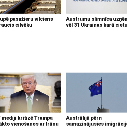
upē pasažieru vilciens
Austrumu slimnīca uzņē
raucis cilvēku
vēl 31 Ukrainas karā ciet
 mediji kritizē Trampa
Austrālijā pērn
ākto vienošanos ar Irānu
samazinājusies imigrācij