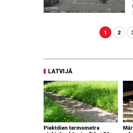
1
2
LATVIJĀ
Piektdien termometra
Mār