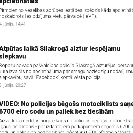
apcietinātais
Pirmdien no veselības aprūpes iestādes izbēdzis kāds apcietināt
noskaidrots Ieslodzījuma vietu pārvaldē (IeVP).
4. jūnijs, 14:41
Atpūtas laikā Silakrogā aiztur iespējamu
slepkavu
Ropažu novada pašvaldības policija Silakrogā aizturējusi person
kura izvairās no apcietinājuma par smagu noziedzīgu nodarījumu
slepkavību, savā "Facebook" kontā vēsta policija.
3. jūnijs, 20:27
VIDEO: No policijas bēgošs motociklists sa
6700 eiro sodu un paliek bez tiesībām
Aizvadītajā nedēļas nogalē kāds no policijas bēgošs motociklists
Igaunijas pilsonis - par izdarītajiem pārkāpumiem saņēmis 6700 
sodu un palicis arī bez tiesībām, aģentūru LETA informēja Valsts