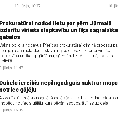
10. jūnijs, 16:37
10. jū
Prokuratūrai nodod lietu par pērn Jūrmalā
izdarītu vīrieša slepkavību un līķa sagraizīš
gabalos
Valsts policija nodevusi Pierīgas prokuratūrai kriminālprocesu pa
pērn jūlijā Jūrmalā daudzstāvu mājas dzīvoklī izdarītu vīrieša
slepkavību un līķa apgānīšanu, aģentūru LETA informēja Valsts
policijā.
9. jūnijs, 11:47
Dobelē iereibis nepilngadīgais naktī ar mop
notriec gājēju
Aizvadītajā nedēļas nogalē Dobelē kāds iereibis nepilngadīgais a
mopēdu notriecis gājēju, kurš pēkšņi esot parādījies uz ceļa.
8. jūnijs, 16:05