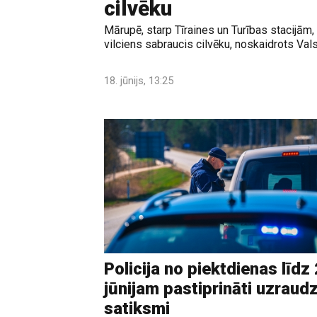
cilvēku
Mārupē, starp Tīraines un Turības stacijām,
vilciens sabraucis cilvēku, noskaidrots Valst
18. jūnijs, 13:25
Policija no piektdienas līdz 
jūnijam pastiprināti uzraud
satiksmi