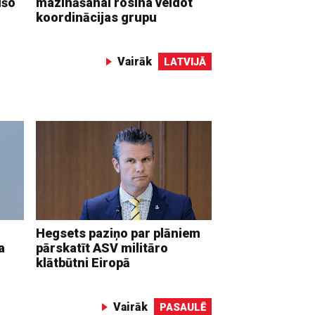
ušo
mazināšanai rosina veidot
koordinācijas grupu
Vairāk
LATVIJĀ
Hegsets paziņo par plāniem
a
pārskatīt ASV militāro
klātbūtni Eiropā
Vairāk
PASAULĒ