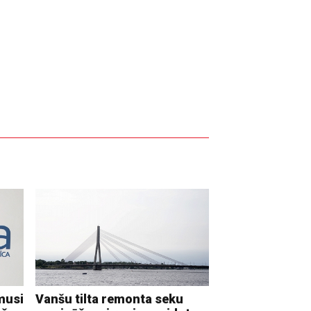
musi
Vanšu tilta remonta seku