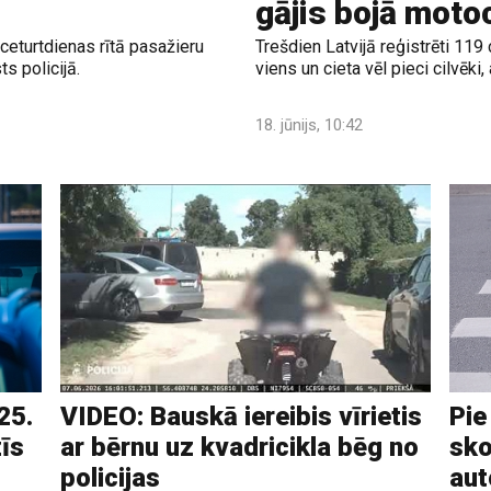
gājis bojā motoc
 ceturtdienas rītā pasažieru
Trešdien Latvijā reģistrēti 119
s policijā.
viens un cieta vēl pieci cilvēki
18. jūnijs, 10:42
25.
VIDEO: Bauskā iereibis vīrietis
Pie
zīs
ar bērnu uz kvadricikla bēg no
sko
policijas
aut