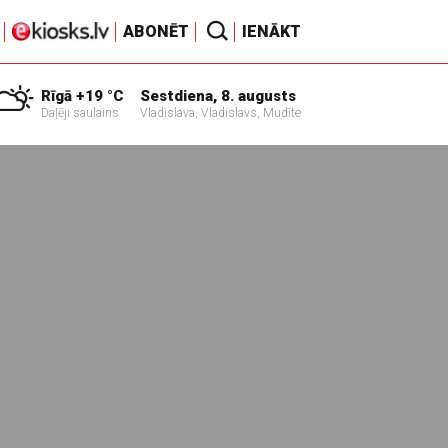
ABONĒT
IENĀKT
Rīgā +19 °C
Sestdiena, 8. augusts
Daļēji saulains
Vladislava, Vladislavs, Mudīte