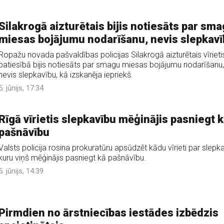
Silakrogā aizturētais bijis notiesāts par sm
miesas bojājumu nodarīšanu, nevis slepkav
Ropažu novada pašvaldības policijas Silakrogā aizturētais vīrieti
patiesībā bijis notiesāts par smagu miesas bojājumu nodarīšanu,
nevis slepkavību, kā izskanēja iepriekš.
5. jūnijs, 17:34
Rīgā vīrietis slepkavību mēģinājis pasniegt 
pašnāvību
Valsts policija rosina prokuratūru apsūdzēt kādu vīrieti par slepka
kuru viņš mēģinājis pasniegt kā pašnāvību.
5. jūnijs, 14:39
Pirmdien no ārstniecības iestādes izbēdzis