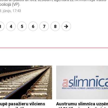
policijā (VP).
3. jūnijs, 17:43
Nākošā
3
4
5
6
7
8
upē pasažieru vilciens
Austrumu slimnīca uzņē