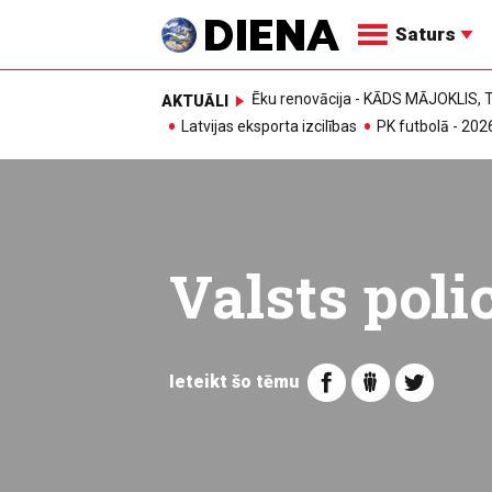
Saturs
Ēku renovācija - KĀDS MĀJOKLIS
AKTUĀLI
Latvijas eksporta izcilības
PK futbolā - 202
Valsts polic
Ieteikt šo tēmu