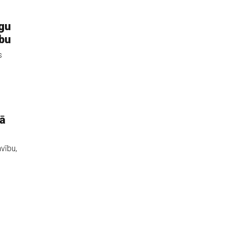
agu
ību
s
kā
vību,