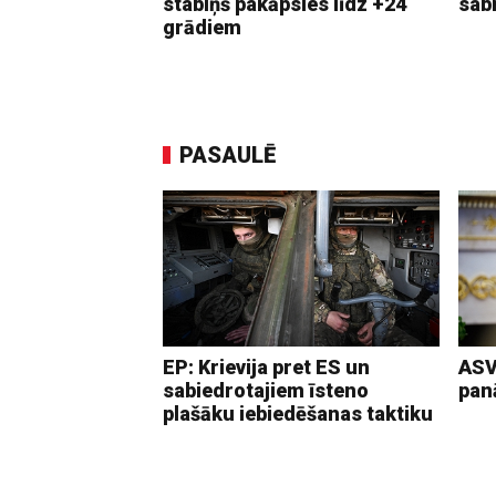
stabiņš pakāpsies līdz +24
sab
grādiem
PASAULĒ
EP: Krievija pret ES un
ASV
sabiedrotajiem īsteno
pan
plašāku iebiedēšanas taktiku