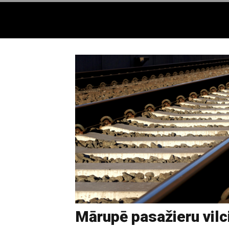
Mārupē pasažieru vilc