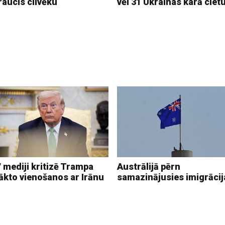
raucis cilvēku
vēl 31 Ukrainas karā ciet
 mediji kritizē Trampa
Austrālijā pērn
ākto vienošanos ar Irānu
samazinājusies imigrācij