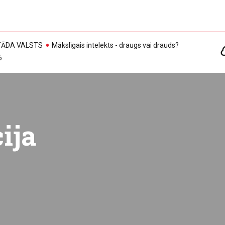
, TĀDA VALSTS
Mākslīgais intelekts - draugs vai drauds?
6
ija