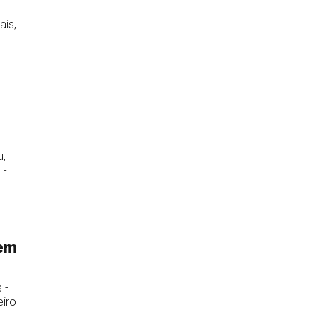
ais,
u,
 -
ņem
 -
eiro