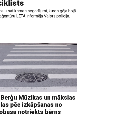
iklists
 ceļu satiksmes negadījumi, kuros gāja bojā
, aģentūru LETA informēja Valsts policija.
 Berģu Mūzikas un mākslas
las pēc izkāpšanas no
obusa notriekts bērns