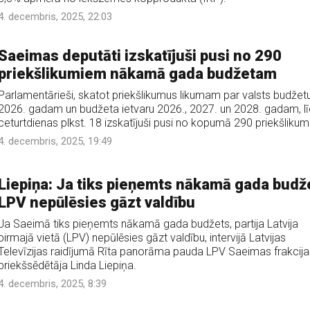
4. decembris, 2025, 22:03
Saeimas deputāti izskatījuši pusi no 290
priekšlikumiem nākamā gada budžetam
Parlamentārieši, skatot priekšlikumus likumam par valsts budžet
2026. gadam un budžeta ietvaru 2026., 2027. un 2028. gadam, l
ceturtdienas plkst. 18 izskatījuši pusi no kopumā 290 priekšliku
4. decembris, 2025, 19:49
Liepiņa: Ja tiks pieņemts nākamā gada budž
LPV nepūlēsies gāzt valdību
Ja Saeimā tiks pieņemts nākamā gada budžets, partija Latvija
pirmajā vietā (LPV) nepūlēsies gāzt valdību, intervijā Latvijas
Televīzijas raidījumā Rīta panorāma pauda LPV Saeimas frakcija
priekšsēdētāja Linda Liepiņa.
4. decembris, 2025, 8:39