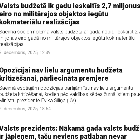
Valsts budžetā ik gadu ieskaitīs 2,7 miljonu
eiro no militārajos objektos iegūtu
kokmateriālu realizācijas
Saeima šodien nolēma valsts budžetā ar gada nobīdi ieskaitīt 2,
miljonus eiro gadā no militārajos objektos iegūtu kokmateriālu
realizācijas.
3. decembris, 2025, 12:39
Opozīcijai nav lielu argumentu budžeta
kritizēšanai, pārliecināta premjere
Saeimā esošajām opozīcijas partijām īsti nav lielu argumentu
budžeta kritizēšanai, šodien pēc valdības sēdes žurnālistiem pa
Ministru prezidente Evika Siliņa (JV).
2. decembris, 2025, 18:54
Valsts prezidents: Nākamā gada valsts budž
ir jāpieņem, taču neviens patlaban nevar