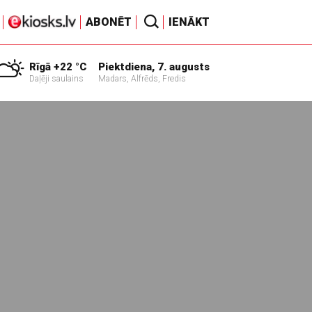
ABONĒT
IENĀKT
Rīgā +22 °C
Piektdiena, 7. augusts
Daļēji saulains
Madars, Alfrēds, Fredis