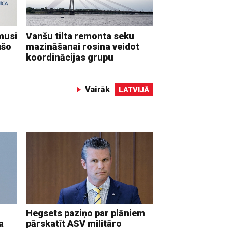
musi
Vanšu tilta remonta seku
ušo
mazināšanai rosina veidot
koordinācijas grupu
Vairāk
LATVIJĀ
Hegsets paziņo par plāniem
a
pārskatīt ASV militāro