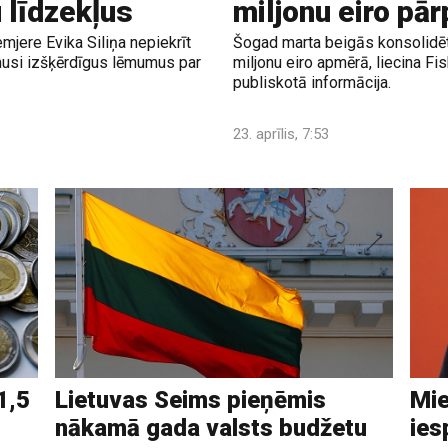
 līdzekļus
miljonu eiro pā
emjere Evika Siliņa nepiekrīt
Šogad marta beigās konsolidēt
ēmusi izšķērdīgus lēmumus par
miljonu eiro apmērā, liecina F
publiskotā informācija.
23. aprīlis, 7:53
1,5
Lietuvas Seims pieņēmis
Mie
nākamā gada valsts budžetu
ies