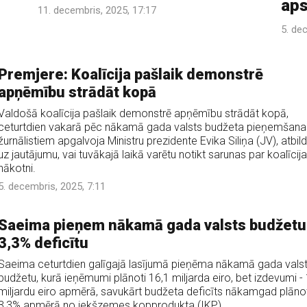
aps
11. decembris, 2025, 17:17
5. de
Premjere: Koalīcija pašlaik demonstrē
apņēmību strādāt kopā
Valdošā koalīcija pašlaik demonstrē apņēmību strādāt kopā,
ceturtdien vakarā pēc nākamā gada valsts budžeta pieņemšana
žurnālistiem apgalvoja Ministru prezidente Evika Siliņa (JV), atbil
uz jautājumu, vai tuvākajā laikā varētu notikt sarunas par koalīcij
nākotni.
5. decembris, 2025, 7:11
Saeima pieņem nākamā gada valsts budžetu
3,3% deficītu
Saeima ceturtdien galīgajā lasījumā pieņēma nākamā gada vals
budžetu, kurā ieņēmumi plānoti 16,1 miljarda eiro, bet izdevumi -
miljardu eiro apmērā, savukārt budžeta deficīts nākamgad plāno
3,3% apmērā no iekšzemes kopprodukta (IKP).