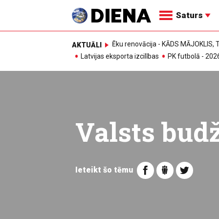
Saturs
Ēku renovācija - KĀDS MĀJOKLIS
AKTUĀLI
Latvijas eksporta izcilības
PK futbolā - 202
Valsts bud
Ieteikt šo tēmu