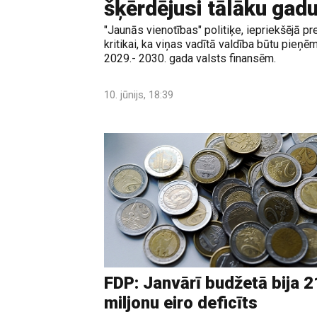
šķērdējusi tālāku gadu
"Jaunās vienotības" politiķe, iepriekšējā pr
kritikai, ka viņas vadītā valdība būtu pieņ
2029.- 2030. gada valsts finansēm.
10. jūnijs, 18:39
FDP: Janvārī budžetā bija 2
miljonu eiro deficīts