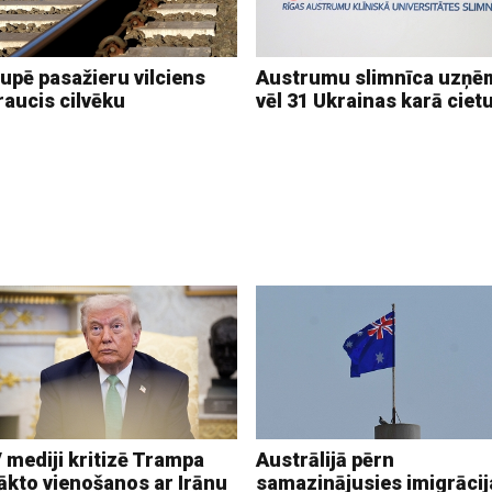
upē pasažieru vilciens
Austrumu slimnīca uzņē
raucis cilvēku
vēl 31 Ukrainas karā ciet
 mediji kritizē Trampa
Austrālijā pērn
ākto vienošanos ar Irānu
samazinājusies imigrācij