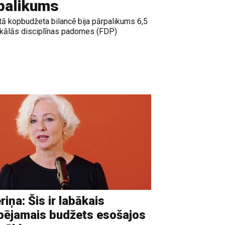
rpalikums
ā kopbudžeta bilancē bija pārpalikums 6,5
iskālās disciplīnas padomes (FDP)
riņa: Šis ir labākais
pējamais budžets esošajos