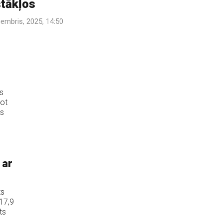
tākļos
cembris, 2025, 14:50
s
dot
as
 ar
ts
 17,9
ts