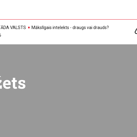
, TĀDA VALSTS
Mākslīgais intelekts - draugs vai drauds?
6
žets