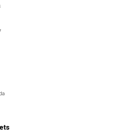
s
7
uda
ets