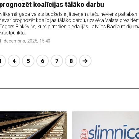
prognozēt koalīcijas tālāko darbu
Nākamā gada valsts budžets ir jāpieņem, taču neviens patlaban
nevar prognozēt koalīcijas tālāko darbu, uzsvēra Valsts preziden
Edgars Rinkēvičs, kurš pirmdien piedalījās Latvijas Radio raidījum
Krustpunktā.
1. decembris, 2025, 15:40
Nākošā
3
4
5
6
7
8