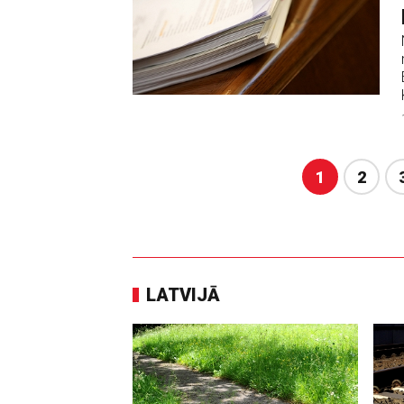
1
2
LATVIJĀ