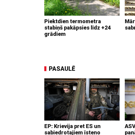
Piektdien termometra
Mār
stabiņš pakāpsies līdz +24
sab
grādiem
PASAULĒ
EP: Krievija pret ES un
ASV
sabiedrotajiem īsteno
pan