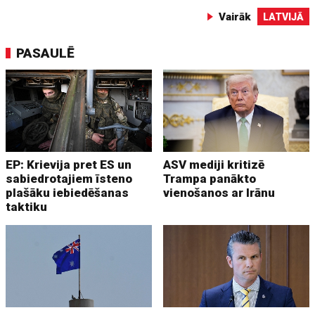
Vairāk
LATVIJĀ
PASAULĒ
EP: Krievija pret ES un
ASV mediji kritizē
sabiedrotajiem īsteno
Trampa panākto
plašāku iebiedēšanas
vienošanos ar Irānu
taktiku