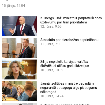
15. jūnijs, 12:04
Kulbergs: Daži ministri ir pārpratuši doto
uzdevumu par trim prioritātēm
12. jūnijs, 9:55
Atskaitās par pierobežas stiprināšanu
11. jūnijs, 7:00
Siliņa nepiekrīt, ka viņas valdība
šķērdējusi tālāku gadu līdzekļus
10. jūnijs, 18:39
Jaunā izglītības ministre pagaidām
negarantē pedagogu algu pieaugumu
nākamgad
10. jūnijs, 14:24