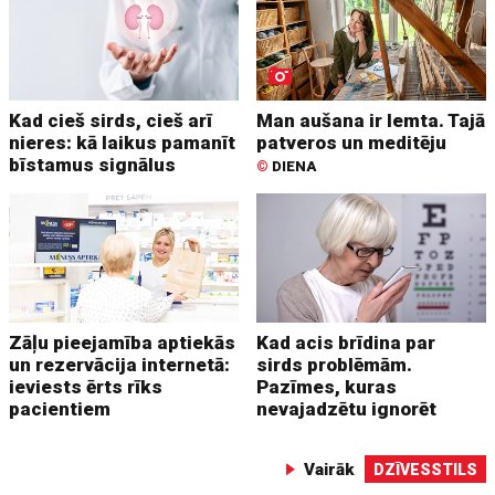
Kad cieš sirds, cieš arī
Man aušana ir lemta. Tajā
nieres: kā laikus pamanīt
patveros un meditēju
bīstamus signālus
©
DIENA
Zāļu pieejamība aptiekās
Kad acis brīdina par
un rezervācija internetā:
sirds problēmām.
ieviests ērts rīks
Pazīmes, kuras
pacientiem
nevajadzētu ignorēt
Vairāk
DZĪVESSTILS