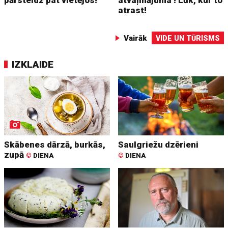
atrast!
Vairāk
VIDE UN TŪRISMS
IZKLAIDE
Skābenes dārzā, burkās,
Saulgriežu dzērieni
zupā
©
DIENA
©
DIENA