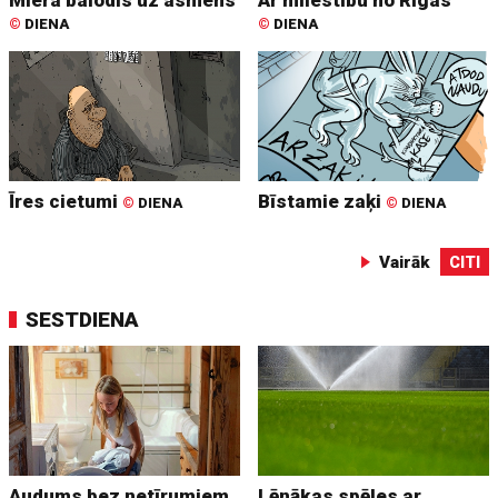
©
DIENA
©
DIENA
Īres cietumi
Bīstamie zaķi
©
DIENA
©
DIENA
Vairāk
CITI
SESTDIENA
Audums bez netīrumiem
Lēnākas spēles ar