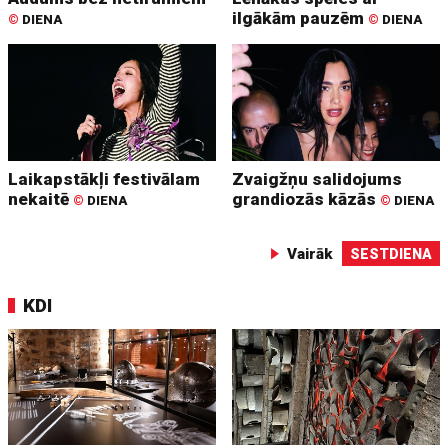
ilgākām pauzēm
©
DIENA
©
DIENA
Laikapstākļi festivālam
Zvaigžņu salidojums
nekaitē
grandiozās kāzās
©
DIENA
©
DIENA
Vairāk
SESTDIENA
KDI