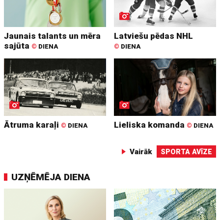
Jaunais talants un mēra
Latviešu pēdas NHL
sajūta
©
DIENA
©
DIENA
Ātruma karaļi
Lieliska komanda
©
DIENA
©
DIENA
Vairāk
SPORTA AVĪZE
UZŅĒMĒJA DIENA