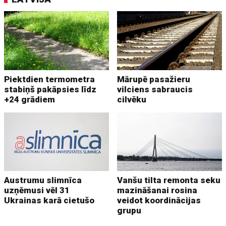
Piektdien termometra
Mārupē pasažieru
stabiņš pakāpsies līdz
vilciens sabraucis
+24 grādiem
cilvēku
Austrumu slimnīca
Vanšu tilta remonta seku
uzņēmusi vēl 31
mazināšanai rosina
Ukrainas karā cietušo
veidot koordinācijas
grupu