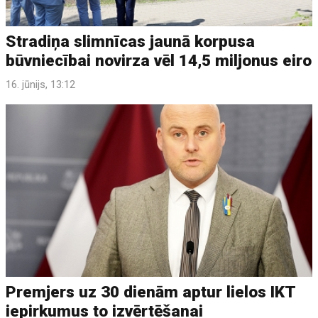
Stradiņa slimnīcas jaunā korpusa
būvniecībai novirza vēl 14,5 miljonus eiro
16. jūnijs, 13:12
Premjers uz 30 dienām aptur lielos IKT
iepirkumus to izvērtēšanai