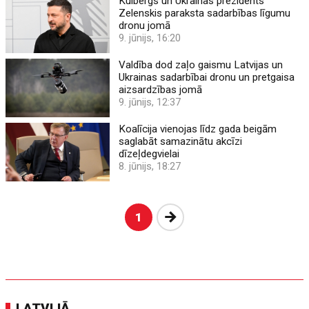
Kulbergs un Ukrainas prezidents
Zelenskis paraksta sadarbības līgumu
dronu jomā
9. jūnijs, 16:20
Valdība dod zaļo gaismu Latvijas un
Ukrainas sadarbībai dronu un pretgaisa
aizsardzības jomā
9. jūnijs, 12:37
Koalīcija vienojas līdz gada beigām
saglabāt samazinātu akcīzi
dīzeļdegvielai
8. jūnijs, 18:27
Nākošā
1
LATVIJĀ