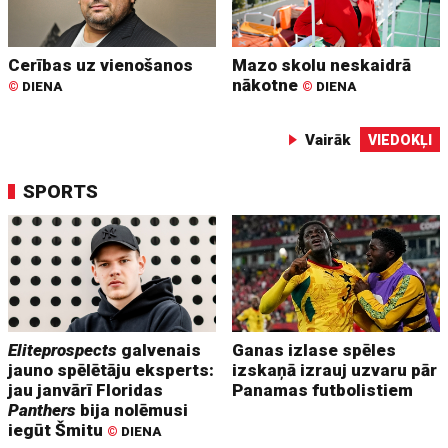
Cerības uz vienošanos
Mazo skolu neskaidrā
nākotne
©
DIENA
©
DIENA
Vairāk
VIEDOKĻI
SPORTS
Eliteprospects
galvenais
Ganas izlase spēles
jauno spēlētāju eksperts:
izskaņā izrauj uzvaru pār
jau janvārī Floridas
Panamas futbolistiem
Panthers
bija nolēmusi
iegūt Šmitu
©
DIENA