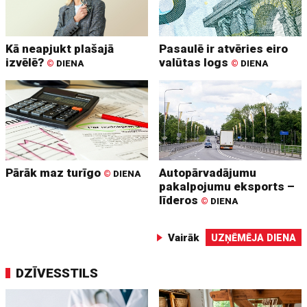
Kā neapjukt plašajā
Pasaulē ir atvēries eiro
izvēlē?
valūtas logs
©
DIENA
©
DIENA
Pārāk maz turīgo
Autopārvadājumu
©
DIENA
pakalpojumu eksports –
līderos
©
DIENA
Vairāk
UZŅĒMĒJA DIENA
DZĪVESSTILS