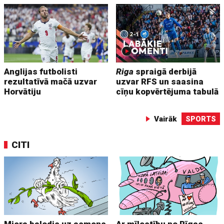
Anglijas futbolisti
Riga
spraigā derbijā
rezultatīvā mačā uzvar
uzvar RFS un saasina
Horvātiju
cīņu kopvērtējuma tabulā
Vairāk
SPORTS
CITI
Miera balodis uz asmens
Ar mīlestību no Rīgas