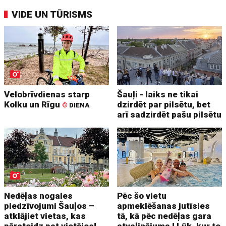
VIDE UN TŪRISMS
Velobrīvdienas starp
Šauļi - laiks ne tikai
Kolku un Rīgu
dzirdēt par pilsētu, bet
©
DIENA
arī sadzirdēt pašu pilsētu
Nedēļas nogales
Pēc šo vietu
piedzīvojumi Šauļos –
apmeklēšanas jutīsies
atklājiet vietas, kas
tā, kā pēc nedēļas gara
pārsteidz pat vietējos!
atvaļinājuma ! Lūk, kur to