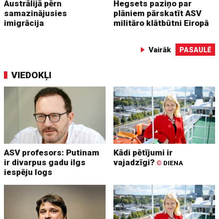
Austrālijā pērn
Hegsets paziņo par
samazinājusies
plāniem pārskatīt ASV
imigrācija
militāro klātbūtni Eiropā
Vairāk
PASAULĒ
VIEDOKĻI
ASV profesors: Putinam
Kādi pētījumi ir
ir divarpus gadu ilgs
vajadzīgi?
©
DIENA
iespēju logs