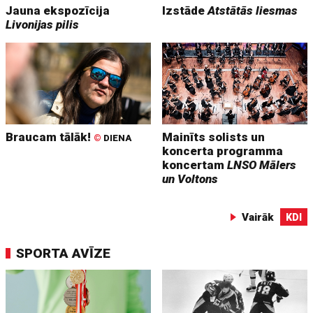
Jauna ekspozīcija
Izstāde
Atstātās liesmas
Livonijas pilis
Braucam tālāk!
Mainīts solists un
©
DIENA
koncerta programma
koncertam
LNSO Mālers
un Voltons
Vairāk
KDI
SPORTA AVĪZE