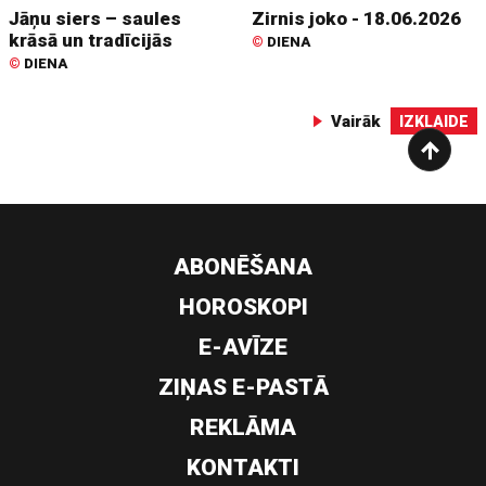
Jāņu siers – saules
Zirnis joko - 18.06.2026
krāsā un tradīcijās
©
DIENA
©
DIENA
Vairāk
IZKLAIDE
ABONĒŠANA
HOROSKOPI
E-AVĪZE
ZIŅAS E-PASTĀ
REKLĀMA
KONTAKTI