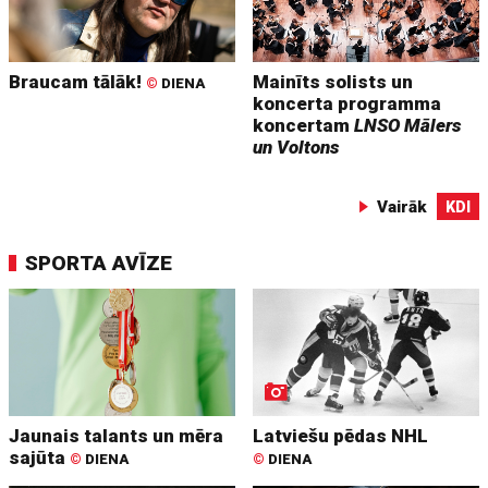
Braucam tālāk!
Mainīts solists un
©
DIENA
koncerta programma
koncertam
LNSO Mālers
un Voltons
Vairāk
KDI
SPORTA AVĪZE
Jaunais talants un mēra
Latviešu pēdas NHL
sajūta
©
DIENA
©
DIENA