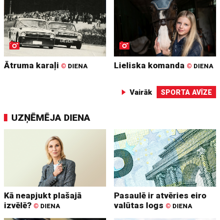
Ātruma karaļi
Lieliska komanda
©
DIENA
©
DIENA
Vairāk
SPORTA AVĪZE
UZŅĒMĒJA DIENA
Kā neapjukt plašajā
Pasaulē ir atvēries eiro
izvēlē?
valūtas logs
©
DIENA
©
DIENA