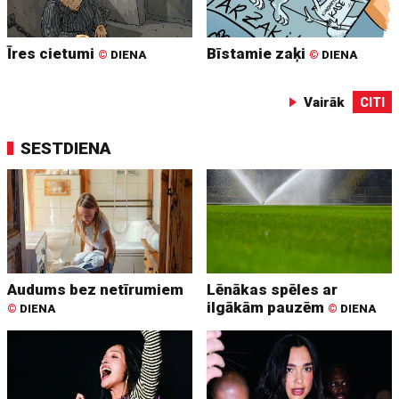
Īres cietumi
Bīstamie zaķi
©
DIENA
©
DIENA
Vairāk
CITI
SESTDIENA
Audums bez netīrumiem
Lēnākas spēles ar
ilgākām pauzēm
©
DIENA
©
DIENA