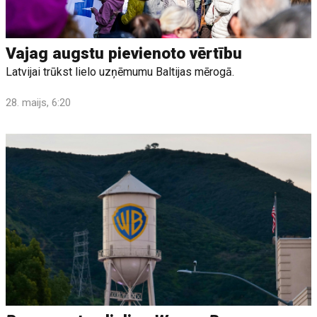
Vajag augstu pievienoto vērtību
Latvijai trūkst lielo uzņēmumu Baltijas mērogā.
28. maijs, 6:20