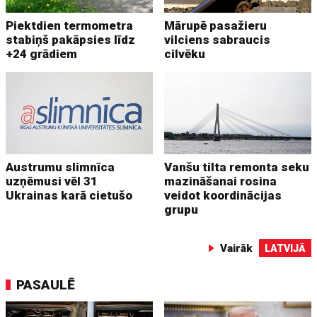
Piektdien termometra
Mārupē pasažieru
stabiņš pakāpsies līdz
vilciens sabraucis
+24 grādiem
cilvēku
Austrumu slimnīca
Vanšu tilta remonta seku
uzņēmusi vēl 31
mazināšanai rosina
Ukrainas karā cietušo
veidot koordinācijas
grupu
Vairāk
LATVIJĀ
PASAULĒ