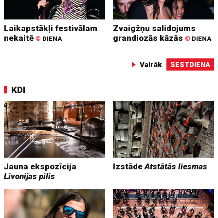
Laikapstākļi festivālam
Zvaigžņu salidojums
nekaitē
grandiozās kāzās
©
DIENA
©
DIENA
Vairāk
SESTDIENA
KDI
Jauna ekspozīcija
Izstāde
Atstātās liesmas
Livonijas pilis