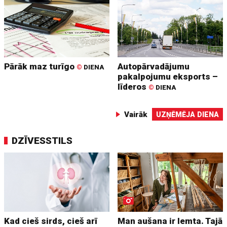
Pārāk maz turīgo
Autopārvadājumu
©
DIENA
pakalpojumu eksports –
līderos
©
DIENA
Vairāk
UZŅĒMĒJA DIENA
DZĪVESSTILS
Kad cieš sirds, cieš arī
Man aušana ir lemta. Tajā