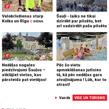
Velobrīvdienas starp
Šauļi - laiks ne tikai
Kolku un Rīgu
dzirdēt par pilsētu, bet
©
DIENA
arī sadzirdēt pašu pilsētu
Nedēļas nogales
Pēc šo vietu
piedzīvojumi Šauļos –
apmeklēšanas jutīsies
atklājiet vietas, kas
tā, kā pēc nedēļas gara
pārsteidz pat vietējos!
atvaļinājuma ! Lūk, kur to
atrast!
Vairāk
VIDE UN TŪRISMS