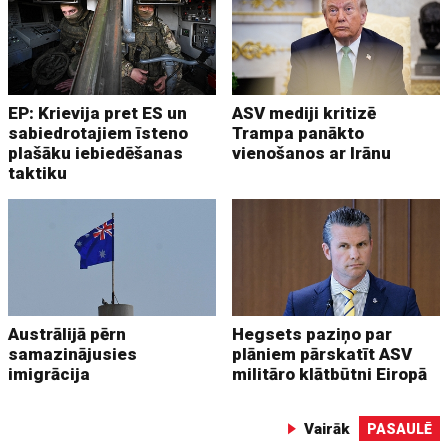
EP: Krievija pret ES un
ASV mediji kritizē
sabiedrotajiem īsteno
Trampa panākto
plašāku iebiedēšanas
vienošanos ar Irānu
taktiku
Austrālijā pērn
Hegsets paziņo par
samazinājusies
plāniem pārskatīt ASV
imigrācija
militāro klātbūtni Eiropā
Vairāk
PASAULĒ