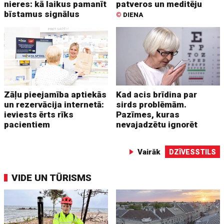
nieres: kā laikus pamanīt
patveros un meditēju
bīstamus signālus
©
DIENA
Zāļu pieejamība aptiekās
Kad acis brīdina par
un rezervācija internetā:
sirds problēmām.
ieviests ērts rīks
Pazīmes, kuras
pacientiem
nevajadzētu ignorēt
Vairāk
DZĪVESSTILS
VIDE UN TŪRISMS