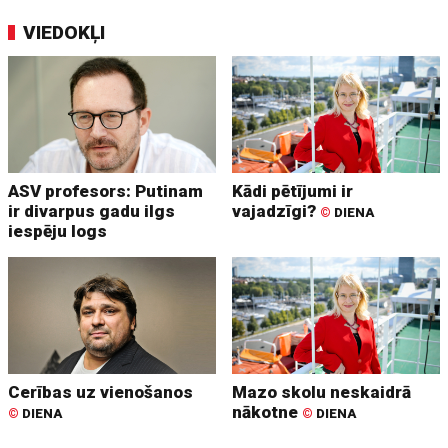
VIEDOKĻI
ASV profesors: Putinam
Kādi pētījumi ir
ir divarpus gadu ilgs
vajadzīgi?
©
DIENA
iespēju logs
Cerības uz vienošanos
Mazo skolu neskaidrā
nākotne
©
DIENA
©
DIENA