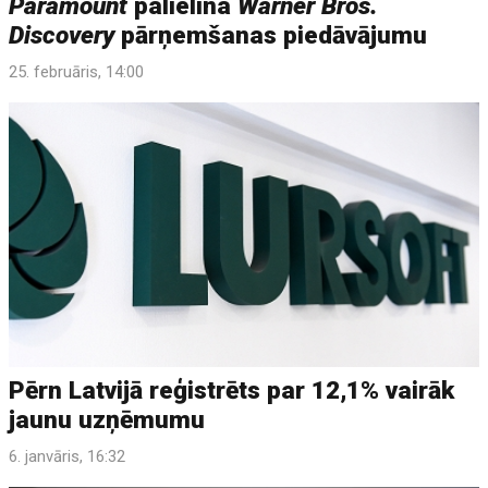
Paramount
palielina
Warner Bros.
Discovery
pārņemšanas piedāvājumu
25. februāris, 14:00
Pērn Latvijā reģistrēts par 12,1% vairāk
jaunu uzņēmumu
6. janvāris, 16:32