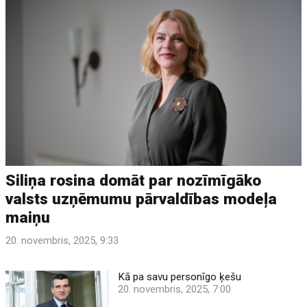
Siliņa rosina domāt par nozīmīgāko
valsts uzņēmumu pārvaldības modeļa
maiņu
20. novembris, 2025, 9:33
Kā pa savu personīgo ķešu
20. novembris, 2025, 7:00