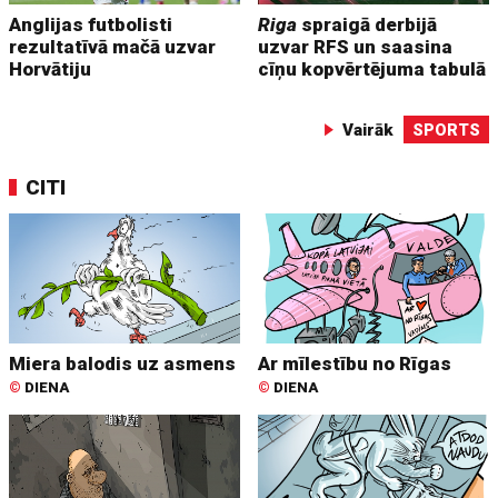
Anglijas futbolisti
Riga
spraigā derbijā
rezultatīvā mačā uzvar
uzvar RFS un saasina
Horvātiju
cīņu kopvērtējuma tabulā
Vairāk
SPORTS
CITI
Miera balodis uz asmens
Ar mīlestību no Rīgas
©
DIENA
©
DIENA