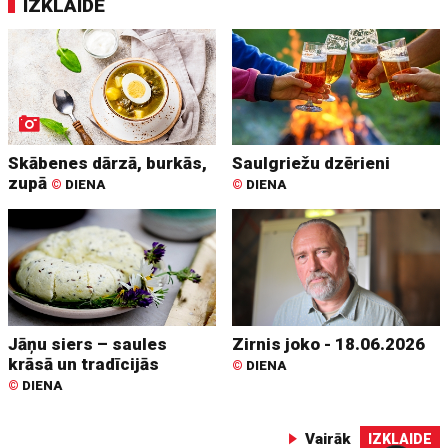
IZKLAIDE
Skābenes dārzā, burkās,
Saulgriežu dzērieni
zupā
©
DIENA
©
DIENA
Jāņu siers – saules
Zirnis joko - 18.06.2026
krāsā un tradīcijās
©
DIENA
©
DIENA
Vairāk
IZKLAIDE