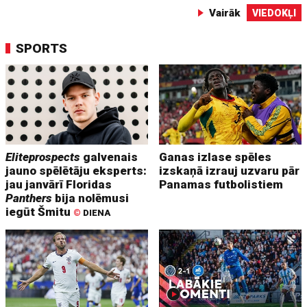
Vairāk
VIEDOKĻI
SPORTS
Eliteprospects
galvenais
Ganas izlase spēles
jauno spēlētāju eksperts:
izskaņā izrauj uzvaru pār
jau janvārī Floridas
Panamas futbolistiem
Panthers
bija nolēmusi
iegūt Šmitu
©
DIENA