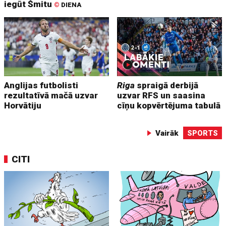
iegūt Šmitu
©
DIENA
Anglijas futbolisti
Riga
spraigā derbijā
rezultatīvā mačā uzvar
uzvar RFS un saasina
Horvātiju
cīņu kopvērtējuma tabulā
Vairāk
SPORTS
CITI