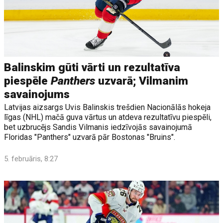
Balinskim gūti vārti un rezultatīva
piespēle
Panthers
uzvarā; Vilmanim
savainojums
Latvijas aizsargs Uvis Balinskis trešdien Nacionālās hokeja
līgas (NHL) mačā guva vārtus un atdeva rezultatīvu piespēli,
bet uzbrucējs Sandis Vilmanis iedzīvojās savainojumā
Floridas "Panthers" uzvarā pār Bostonas "Bruins".
5. februāris, 8:27