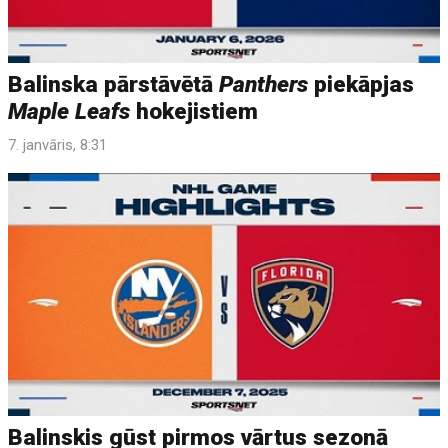
Balinska pārstāvētā
Panthers
piekāpjas
Maple Leafs
hokejistiem
7. janvāris, 8:31
Balinskis gūst pirmos vārtus sezonā