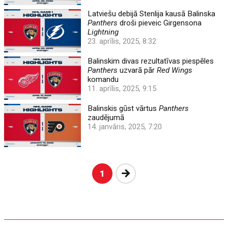
Latviešu debijā Stenlija kausā Balinska
Panthers
droši pieveic Girgensona
Lightning
23. aprīlis, 2025, 8:32
Balinskim divas rezultatīvas piespēles
Panthers
uzvarā pār
Red Wings
komandu
11. aprīlis, 2025, 9:15
Balinskis gūst vārtus
Panthers
zaudējumā
14. janvāris, 2025, 7:20
Nākošā
1