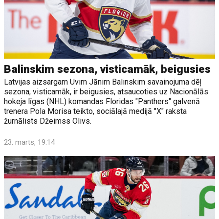
Balinskim sezona, visticamāk, beigusies
Latvijas aizsargam Uvim Jānim Balinskim savainojuma dēļ
sezona, visticamāk, ir beigusies, atsaucoties uz Nacionālās
hokeja līgas (NHL) komandas Floridas "Panthers" galvenā
trenera Pola Morisa teikto, sociālajā medijā "X" raksta
žurnālists Džeimss Olivs.
23. marts, 19:14