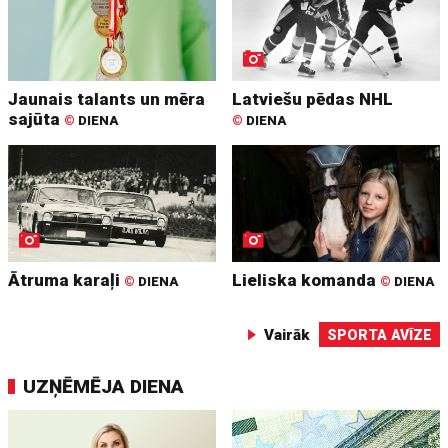
Jaunais talants un mēra
Latviešu pēdas NHL
sajūta
©
DIENA
©
DIENA
Ātruma karaļi
Lieliska komanda
©
DIENA
©
DIENA
Vairāk
SPORTA AVĪZE
UZŅĒMĒJA DIENA