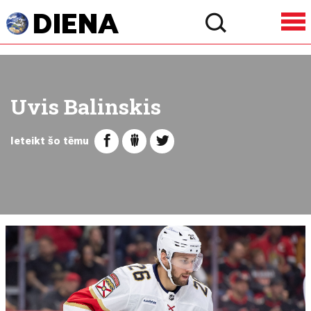
Uvis Balinskis
Ieteikt šo tēmu