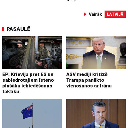
Vairāk
LATVIJĀ
PASAULĒ
EP: Krievija pret ES un
ASV mediji kritizē
sabiedrotajiem īsteno
Trampa panākto
plašāku iebiedēšanas
vienošanos ar Irānu
taktiku