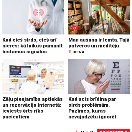
Kad cieš sirds, cieš arī
Man aušana ir lemta. Tajā
nieres: kā laikus pamanīt
patveros un meditēju
bīstamus signālus
©
DIENA
Zāļu pieejamība aptiekās
Kad acis brīdina par
un rezervācija internetā:
sirds problēmām.
ieviests ērts rīks
Pazīmes, kuras
pacientiem
nevajadzētu ignorēt