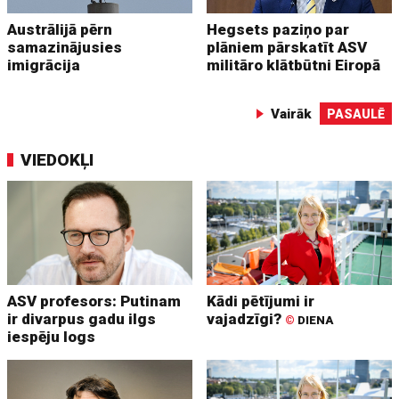
Austrālijā pērn
Hegsets paziņo par
samazinājusies
plāniem pārskatīt ASV
imigrācija
militāro klātbūtni Eiropā
Vairāk
PASAULĒ
VIEDOKĻI
ASV profesors: Putinam
Kādi pētījumi ir
ir divarpus gadu ilgs
vajadzīgi?
©
DIENA
iespēju logs