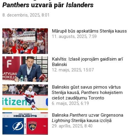
Panthers
uzvarā pār
Islanders
8. decembris, 2025, 8:01
Mārupē būs apskatāms Stenlija kauss
11. augusts, 2025, 7:59
Kalvītis: Izlasē joprojām gaidīsim arī
Balinski
12. maijs, 2025, 15:07
Balinskis gūst savus pirmos vārtus
Stenlija kausā,
Panthers
hokejistiem
ciešot zaudējumu Toronto
6. maijs, 2025, 6:19
Balinska
Panthers
uzvar Girgensona
Lightning
Stenlija kausa izcīņā
29. aprīlis, 2025, 8:40