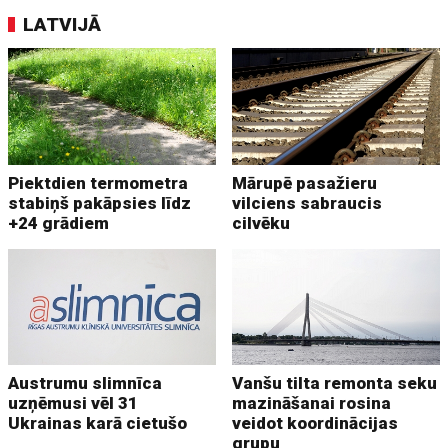
LATVIJĀ
Piektdien termometra
Mārupē pasažieru
stabiņš pakāpsies līdz
vilciens sabraucis
+24 grādiem
cilvēku
Austrumu slimnīca
Vanšu tilta remonta seku
uzņēmusi vēl 31
mazināšanai rosina
Ukrainas karā cietušo
veidot koordinācijas
grupu