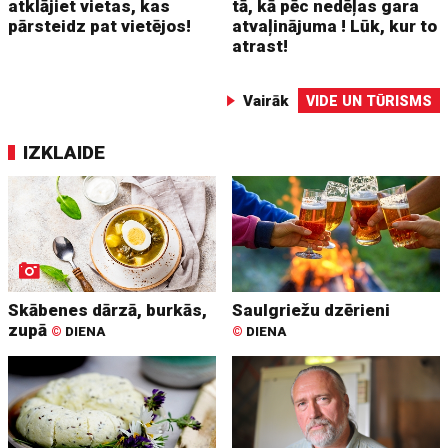
atklājiet vietas, kas
tā, kā pēc nedēļas gara
pārsteidz pat vietējos!
atvaļinājuma ! Lūk, kur to
atrast!
Vairāk
VIDE UN TŪRISMS
IZKLAIDE
Skābenes dārzā, burkās,
Saulgriežu dzērieni
zupā
©
DIENA
©
DIENA