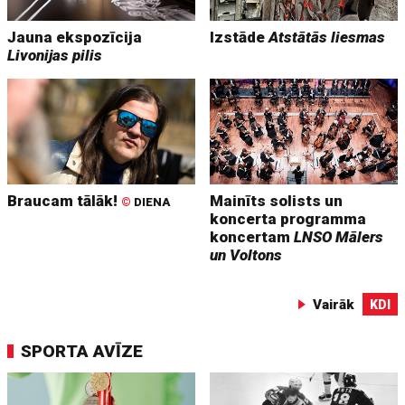
Jauna ekspozīcija
Izstāde
Atstātās liesmas
Livonijas pilis
Braucam tālāk!
Mainīts solists un
©
DIENA
koncerta programma
koncertam
LNSO Mālers
un Voltons
Vairāk
KDI
SPORTA AVĪZE