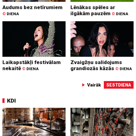
Audums bez netīrumiem
Lēnākas spēles ar
ilgākām pauzēm
©
DIENA
©
DIENA
Laikapstākļi festivālam
Zvaigžņu salidojums
nekaitē
grandiozās kāzās
©
DIENA
©
DIENA
Vairāk
SESTDIENA
KDI