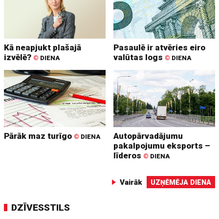
Kā neapjukt plašajā
Pasaulē ir atvēries eiro
izvēlē?
valūtas logs
©
DIENA
©
DIENA
Pārāk maz turīgo
Autopārvadājumu
©
DIENA
pakalpojumu eksports –
līderos
©
DIENA
Vairāk
UZŅĒMĒJA DIENA
DZĪVESSTILS