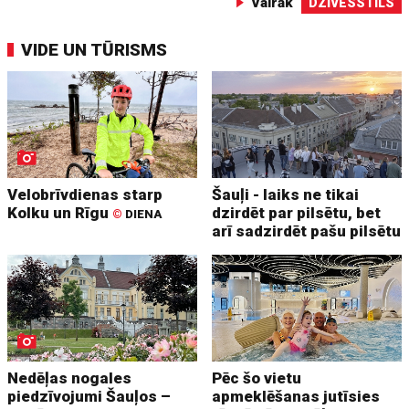
Vairāk
DZĪVESSTILS
VIDE UN TŪRISMS
Velobrīvdienas starp
Šauļi - laiks ne tikai
Kolku un Rīgu
dzirdēt par pilsētu, bet
©
DIENA
arī sadzirdēt pašu pilsētu
Nedēļas nogales
Pēc šo vietu
piedzīvojumi Šauļos –
apmeklēšanas jutīsies