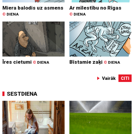
Miera balodis uz asmens
Ar mīlestību no Rīgas
©
DIENA
©
DIENA
Īres cietumi
Bīstamie zaķi
©
DIENA
©
DIENA
Vairāk
CITI
SESTDIENA