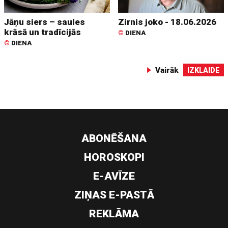
Jāņu siers – saules
Zirnis joko - 18.06.2026
krāsā un tradīcijās
©
DIENA
©
DIENA
Vairāk
IZKLAIDE
ABONĒŠANA
HOROSKOPI
E-AVĪZE
ZIŅAS E-PASTĀ
REKLĀMA