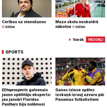
Cerības uz vienošanos
Mazo skolu neskaidrā
nākotne
©
DIENA
©
DIENA
Vairāk
VIEDOKĻI
SPORTS
Eliteprospects
galvenais
Ganas izlase spēles
jauno spēlētāju eksperts:
izskaņā izrauj uzvaru pār
jau janvārī Floridas
Panamas futbolistiem
Panthers
bija nolēmusi