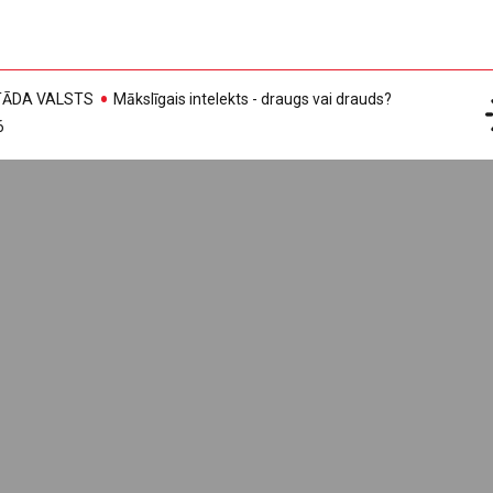
, TĀDA VALSTS
Mākslīgais intelekts - draugs vai drauds?
6