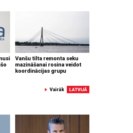
musi
Vanšu tilta remonta seku
ušo
mazināšanai rosina veidot
koordinācijas grupu
Vairāk
LATVIJĀ