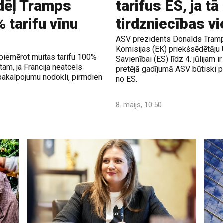
dēļ Tramps
tarifus ES, ja t
 tarifu vīnu
tirdzniecības v
ASV prezidents Donalds Tramps
Komisijas (EK) priekšsēdētāju 
piemērot muitas tarifu 100%
Savienībai (ES) līdz 4. jūlijam i
am, ja Francija neatcels
pretējā gadījumā ASV būtiski 
pakalpojumu nodokli, pirmdien
no ES.
8. maijs, 10:50