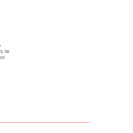
a
, lai
šus