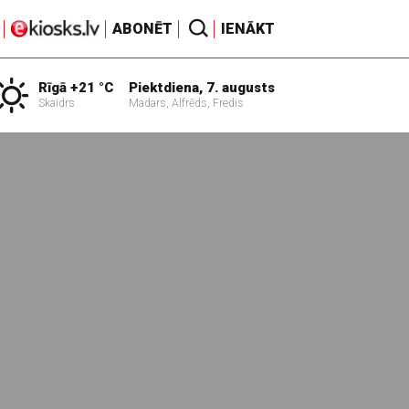
ABONĒT
IENĀKT
Rīgā +21 °C
Piektdiena, 7. augusts
Skaidrs
Madars, Alfrēds, Fredis