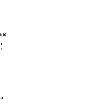
s
ājas
du
ņo
tu,