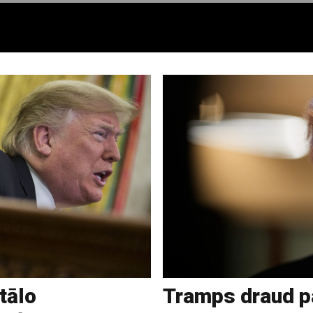
tālo
Tramps draud p