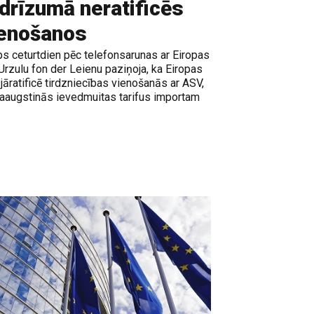
ā drīzumā neratificēs
ienošanos
 ceturtdien pēc telefonsarunas ar Eiropas
Urzulu fon der Leienu paziņoja, ka Eiropas
r jāratificē tirdzniecības vienošanās ar ASV,
paaugstinās ievedmuitas tarifus importam