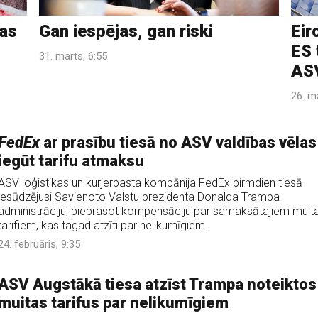
kas
Gan iespējas, gan riski
Eir
ES 
31. marts, 6:55
AS
26. m
FedEx
ar prasību tiesā no ASV valdības vēlas
iegūt tarifu atmaksu
ASV loģistikas un kurjerpasta kompānija FedEx pirmdien tiesā
iesūdzējusi Savienoto Valstu prezidenta Donalda Trampa
administrāciju, pieprasot kompensāciju par samaksātajiem muit
tarifiem, kas tagad atzīti par nelikumīgiem.
24. februāris, 9:35
ASV Augstākā tiesa atzīst Trampa noteiktos
muitas tarifus par nelikumīgiem