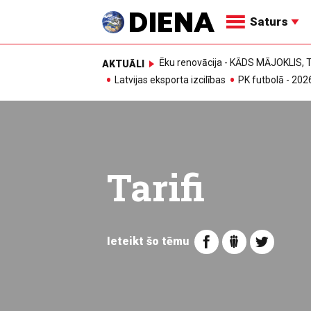
Saturs
Ēku renovācija - KĀDS MĀJOKLIS
AKTUĀLI
Latvijas eksporta izcilības
PK futbolā - 202
Tarifi
Ieteikt šo tēmu