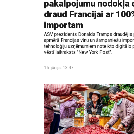
pakalpojumu nodokļa 
draud Francijai ar 100%
importam
ASV prezidents Donalds Tramps draudējis 
apmērā Francijas vīnu un šampaniešu import
tehnoloģiju uzņēmumiem noteikto digitālo 
vēstī laikraksts "New York Post".
15. jūnijs, 13:47