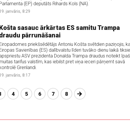
Parlamenta (EP) deputāts Rihards Kols (NA).
19. janvāris, 8:29
Košta sasauc ārkārtas ES samitu Trampa
draudu pārrunāšanai
Eiropadomes priekšsēdētājs Antoniu Košta svētdien paziņojis, k
Eiropas Savienības (ES) dalībvalstu līderi tuvāko dienu laikā tiksies
apspriestu ASV prezidenta Donalda Trampa draudus noteikt īpa
muitas tarifus valstīm, kas iebilst pret viņa ieceri pārņemt savā
kontrolē Grenlandi.
19. janvāris, 8:17
Nākošā
3
4
5
6
7
8