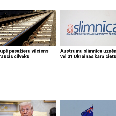
upē pasažieru vilciens
Austrumu slimnīca uzņē
raucis cilvēku
vēl 31 Ukrainas karā ciet