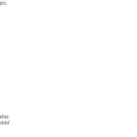
mps,
itas
ilda"