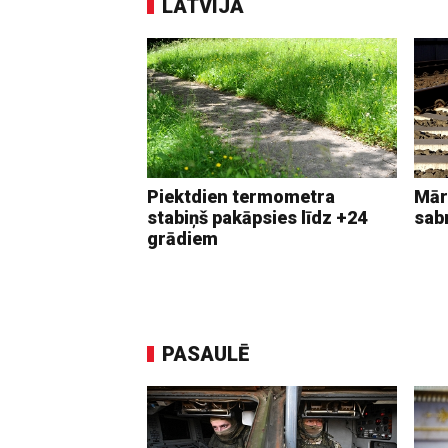
LATVIJĀ
Piektdien termometra
Mār
stabiņš pakāpsies līdz +24
sab
grādiem
PASAULĒ