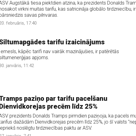
ASV Augstākā tiesa piektdien atzina, ka prezidents Donalds Tra
nosakot virkni muitas tarifu, kas satricināja globālo tirdzniecību, ir
pārsniedzis savas pilnvaras.
20. februāris, 17:40
Siltumapgādes tarifu izaicinājums
Iemesls, kāpēc tarifi nav vairāk mazinājušies, ir patērētās
siltumenerģijas apjoms.
30. janvāris, 11:42
Tramps paziņo par tarifu pacelšanu
Dienvidkorejas precēm līdz 25%
ASV prezidents Donalds Tramps pirmdien paziņoja, ka pacels mu
tarifus dažādām Dienvidkorejas precēm līdz 25%, jo šī valsts "nep
iepriekš noslēgtu tirdzniecības paktu ar ASV.