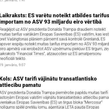
27. janvāris, 7:41
Laikraksts: ES varētu noteikt atbildes tarifu
importam no ASV 93 miljardu eiro vērtībā
Reaģējot uz ASV prezidenta Donalda Trampa draudiem noteikt
muitas tarifus vairākām Eiropas Savienības (ES) valstīm, kas iest
pret Vašingtonas plāniem pārņemt savā kontrolē Grenlandi, ES
apsver iespēju noteikt muitas tarifus importam no ASV 93 miljar
eiro apmērā vai ierobežot ASV uzņēmumu piekļuvi ES tirgum, zi
laikraksts "Financial Times", atzaucoties uz ES amatpersonu
neoficiāli teikto.
19. janvāris, 9:07
Kols: ASV tarifi vājinātu transatlantisko
attiecību pamatu
ASV prezidenta Donalda Trampa piemērotie papildu muitas tarifi
astoņām Eiropas valstīm vājinātu transatlantisko attiecību pama
vienlaikus Eiropas Savienības (ES) un tirgus bloka "Mercosur"
nolīgums spēlē pretēju lomu, aģentūrai LETA pauda Eiropas