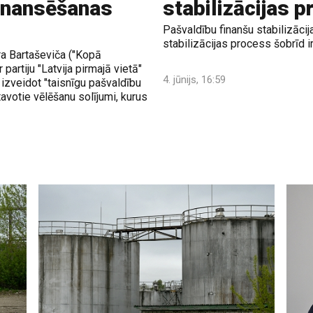
finansēšanas
stabilizācijas 
Pašvaldību finanšu stabilizāci
stabilizācijas process šobrīd ir
a Bartaševiča ("Kopā
 partiju "Latvija pirmajā vietā"
4. jūnijs, 16:59
izveidot "taisnīgu pašvaldību
avotie vēlēšanu solījumi, kurus