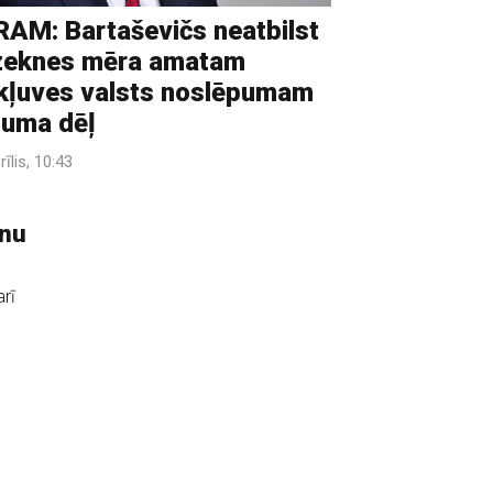
AM: Bartaševičs neatbilst
zeknes mēra amatam
kļuves valsts noslēpumam
guma dēļ
rīlis, 10:43
unu
rī