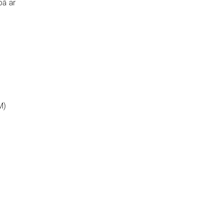
bā ar
M)