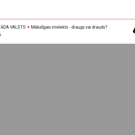
, TĀDA VALSTS
Mākslīgais intelekts - draugs vai drauds?
6