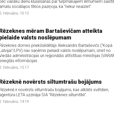
pēc vairāku dienu klusēšanas par turpmākajiem lēmumiem saistī
amatu sociālajos tīklos paziņoja, ka "nekur neaiziet".
5. februāris, 10:13
Rēzeknes mēram Bartaševičam atteikta
pielaide valsts noslēpumam
Rēzeknes domes priekšsēdētājs Aleksandrs Bartaševičs ("Kopā
Latvijai"/LPV) nav saņēmis pielaidi valsts noslēpumam, izriet no
Viedās administrācijas un reģionālās attīstības ministrijas (VARA
sniegtās informācijas.
2. februāris, 15:17
Rēzeknē novērsts siltumtrašu bojājums
Rēzeknē ir novērsts siltumtrašu bojājums, kas atklāts svētdien,
aģentūra LETA uzzināja SIA "Rēzeknes siltumtīkli".
2. februāris, 14:19