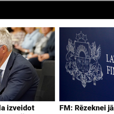
la izveidot
FM: Rēzeknei jā