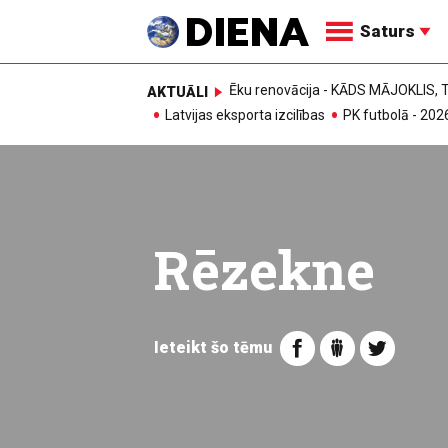
Saturs
Ēku renovācija - KĀDS MĀJOKLIS
AKTUĀLI
Latvijas eksporta izcilības
PK futbolā - 202
Rēzekne
Ieteikt šo tēmu