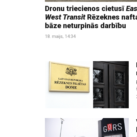
Dronu triecienos cietusī
Eas
West Transit
Rēzeknes naft
bāze neturpinās darbību
18. maijs, 14:34