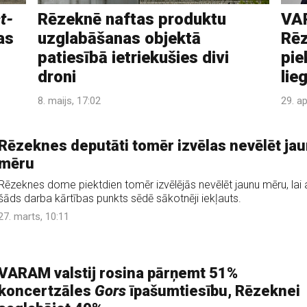
t-
Rēzeknē naftas produktu
VAR
as
uzglabāšanas objektā
Rē
patiesībā ietriekušies divi
pie
droni
lie
8. maijs, 17:02
29. ap
Rēzeknes deputāti tomēr izvēlas nevēlēt ja
mēru
Rēzeknes dome piektdien tomēr izvēlējās nevēlēt jaunu mēru, lai a
šāds darba kārtības punkts sēdē sākotnēji iekļauts.
27. marts, 10:11
VARAM valstij rosina pārņemt 51%
koncertzāles
Gors
īpašumtiesību, Rēzeknei