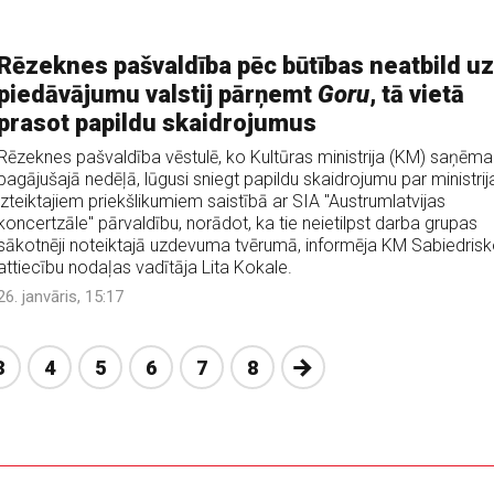
Rēzeknes pašvaldība pēc būtības neatbild uz
piedāvājumu valstij pārņemt
Goru
, tā vietā
prasot papildu skaidrojumus
Rēzeknes pašvaldība vēstulē, ko Kultūras ministrija (KM) saņēma
pagājušajā nedēļā, lūgusi sniegt papildu skaidrojumu par ministrij
izteiktajiem priekšlikumiem saistībā ar SIA "Austrumlatvijas
koncertzāle" pārvaldību, norādot, ka tie neietilpst darba grupas
sākotnēji noteiktajā uzdevuma tvērumā, informēja KM Sabiedris
attiecību nodaļas vadītāja Lita Kokale.
26. janvāris, 15:17
Nākošā
3
4
5
6
7
8