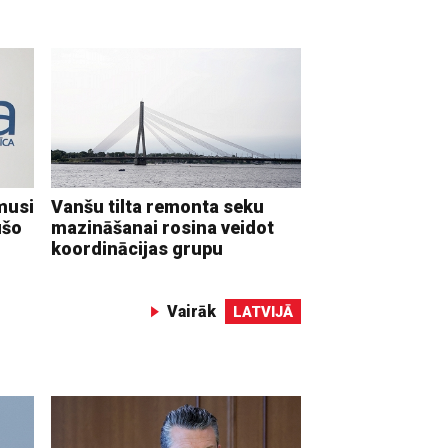
musi
Vanšu tilta remonta seku
ušo
mazināšanai rosina veidot
koordinācijas grupu
Vairāk
LATVIJĀ