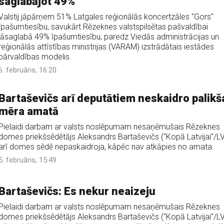
saglabājot 49%
Valstij jāpārņem 51% Latgales reģionālās koncertzāles "Gors"
īpašumtiesību, savukārt Rēzeknes valstspilsētas pašvaldībai
jāsaglabā 49% īpašumtiesību, paredz Viedās administrācijas un
reģionālās attīstības ministrijas (VARAM) izstrādātais iestādes
pārvaldības modelis.
6. februāris, 16:20
Bartaševičs arī deputātiem neskaidro palik
mēra amatā
Pielaidi darbam ar valsts noslēpumam nesaņēmušais Rēzeknes
domes priekšsēdētājs Aleksandrs Bartaševičs ("Kopā Latvijai"/L
arī domes sēdē nepaskaidroja, kāpēc nav atkāpies no amata.
5. februāris, 15:49
Bartaševičs: Es nekur neaizeju
Pielaidi darbam ar valsts noslēpumam nesaņēmušais Rēzeknes
domes priekšsēdētājs Aleksandrs Bartaševičs ("Kopā Latvijai"/L