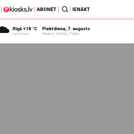
ABONĒT
IENĀKT
Rīgā +18 °C
Piektdiena, 7. augusts
Apmācies
Madars, Alfrēds, Fredis