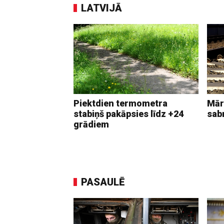
LATVIJĀ
Piektdien termometra
Mār
stabiņš pakāpsies līdz +24
sab
grādiem
PASAULĒ