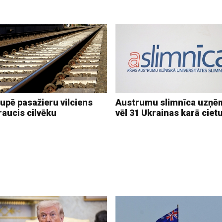
upē pasažieru vilciens
Austrumu slimnīca uzņē
raucis cilvēku
vēl 31 Ukrainas karā ciet