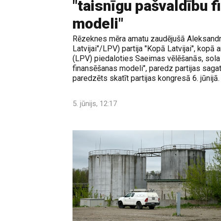
"taisnīgu pašvaldību 
modeli"
Rēzeknes mēra amatu zaudējušā Aleksandr
Latvijai"/LPV) partija "Kopā Latvijai", kopā ar
(LPV) piedaloties Saeimas vēlēšanās, sola 
finansēšanas modeli", paredz partijas sagat
paredzēts skatīt partijas kongresā 6. jūnijā.
5. jūnijs, 12:17