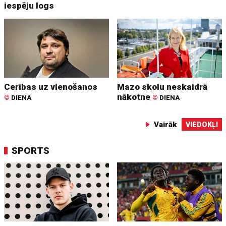
iespēju logs
Cerības uz vienošanos
Mazo skolu neskaidrā
nākotne
©
DIENA
©
DIENA
Vairāk
VIEDOKĻI
SPORTS