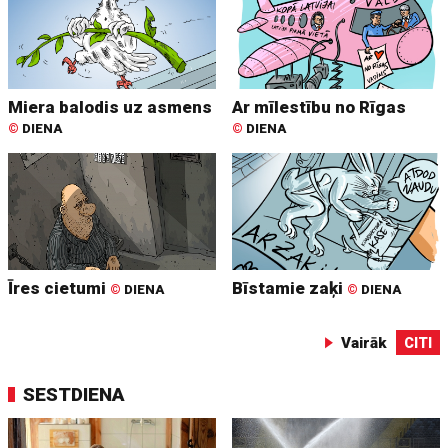
Miera balodis uz asmens
Ar mīlestību no Rīgas
©
DIENA
©
DIENA
Īres cietumi
Bīstamie zaķi
©
DIENA
©
DIENA
Vairāk
CITI
SESTDIENA