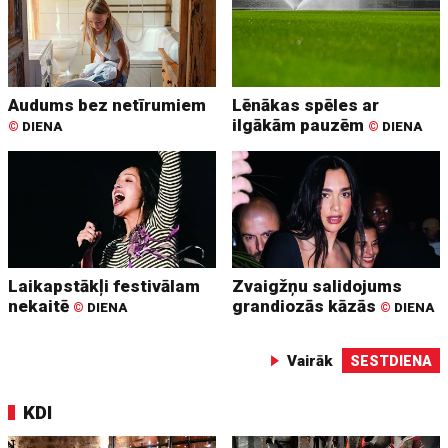
Audums bez netīrumiem
Lēnākas spēles ar
ilgākām pauzēm
©
DIENA
©
DIENA
Laikapstākļi festivālam
Zvaigžņu salidojums
nekaitē
grandiozās kāzās
©
DIENA
©
DIENA
Vairāk
SESTDIENA
KDI