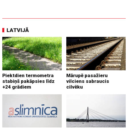
LATVIJĀ
Piektdien termometra
Mārupē pasažieru
stabiņš pakāpsies līdz
vilciens sabraucis
+24 grādiem
cilvēku