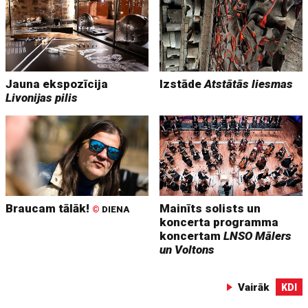
Jauna ekspozīcija
Izstāde
Atstātās liesmas
Livonijas pilis
Braucam tālāk!
Mainīts solists un
©
DIENA
koncerta programma
koncertam
LNSO Mālers
un Voltons
Vairāk
KDI