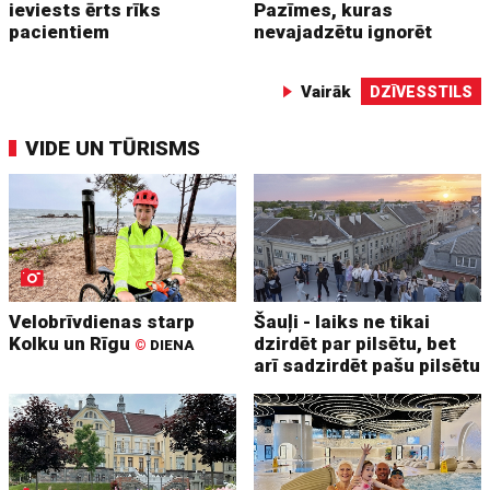
ieviests ērts rīks
Pazīmes, kuras
pacientiem
nevajadzētu ignorēt
Vairāk
DZĪVESSTILS
VIDE UN TŪRISMS
Velobrīvdienas starp
Šauļi - laiks ne tikai
Kolku un Rīgu
dzirdēt par pilsētu, bet
©
DIENA
arī sadzirdēt pašu pilsētu