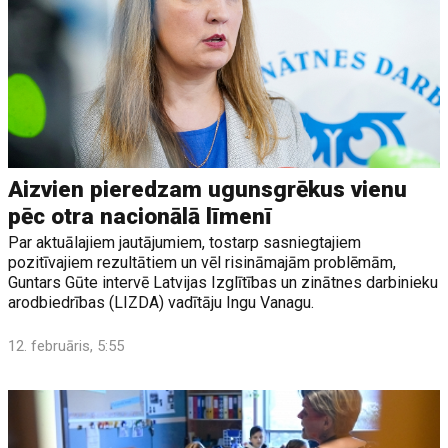
Aizvien pieredzam ugunsgrēkus vienu
pēc otra nacionālā līmenī
Par aktuālajiem jautājumiem, tostarp sasniegtajiem
pozitīvajiem rezultātiem un vēl risināmajām problēmām,
Guntars Gūte intervē Latvijas Izglītības un zinātnes darbinieku
arodbiedrības (LIZDA) vadītāju Ingu Vanagu.
12. februāris, 5:55