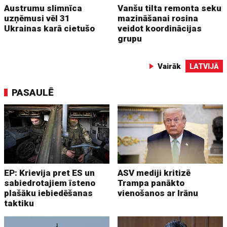
Austrumu slimnīca
Vanšu tilta remonta seku
uzņēmusi vēl 31
mazināšanai rosina
Ukrainas karā cietušo
veidot koordinācijas
grupu
Vairāk
LATVIJĀ
PASAULĒ
EP: Krievija pret ES un
ASV mediji kritizē
sabiedrotajiem īsteno
Trampa panākto
plašāku iebiedēšanas
vienošanos ar Irānu
taktiku