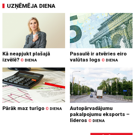
UZŅĒMĒJA DIENA
Kā neapjukt plašajā
Pasaulē ir atvēries eiro
izvēlē?
valūtas logs
©
DIENA
©
DIENA
Pārāk maz turīgo
Autopārvadājumu
©
DIENA
pakalpojumu eksports –
līderos
©
DIENA