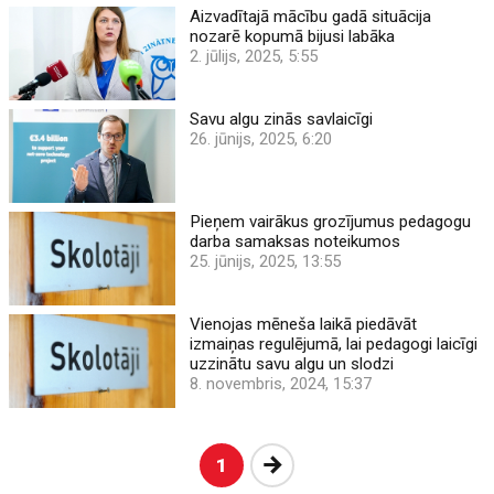
Aizvadītajā mācību gadā situācija
nozarē kopumā bijusi labāka
2. jūlijs, 2025, 5:55
Savu algu zinās savlaicīgi
26. jūnijs, 2025, 6:20
Pieņem vairākus grozījumus pedagogu
darba samaksas noteikumos
25. jūnijs, 2025, 13:55
Vienojas mēneša laikā piedāvāt
izmaiņas regulējumā, lai pedagogi laicīgi
uzzinātu savu algu un slodzi
8. novembris, 2024, 15:37
Nākošā
1