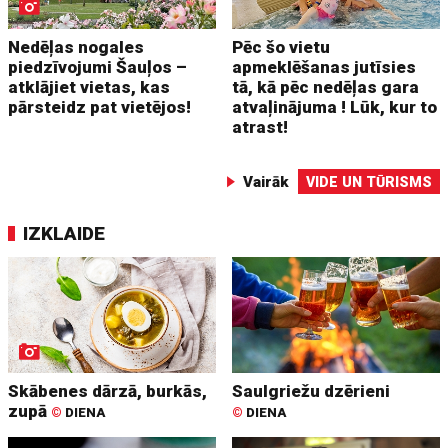
Nedēļas nogales
Pēc šo vietu
piedzīvojumi Šauļos –
apmeklēšanas jutīsies
atklājiet vietas, kas
tā, kā pēc nedēļas gara
pārsteidz pat vietējos!
atvaļinājuma ! Lūk, kur to
atrast!
Vairāk
VIDE UN TŪRISMS
IZKLAIDE
Skābenes dārzā, burkās,
Saulgriežu dzērieni
zupā
©
DIENA
©
DIENA