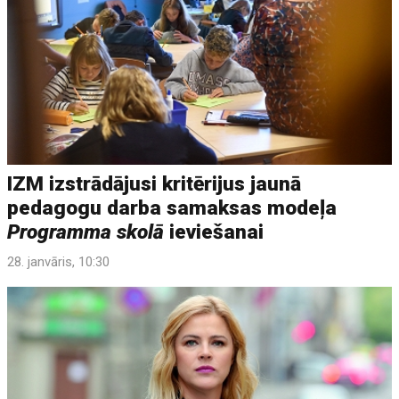
IZM izstrādājusi kritērijus jaunā
pedagogu darba samaksas modeļa
Programma skolā
ieviešanai
28. janvāris, 10:30