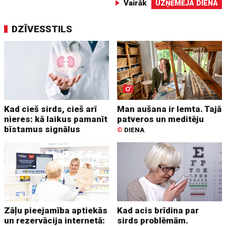
Vairāk
UZŅĒMĒJA DIENA
DZĪVESSTILS
Kad cieš sirds, cieš arī
Man aušana ir lemta. Tajā
nieres: kā laikus pamanīt
patveros un meditēju
bīstamus signālus
©
DIENA
Zāļu pieejamība aptiekās
Kad acis brīdina par
un rezervācija internetā:
sirds problēmām.