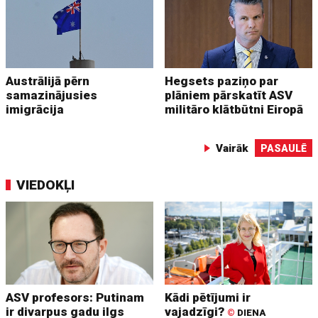
Austrālijā pērn
Hegsets paziņo par
samazinājusies
plāniem pārskatīt ASV
imigrācija
militāro klātbūtni Eiropā
Vairāk
PASAULĒ
VIEDOKĻI
ASV profesors: Putinam
Kādi pētījumi ir
ir divarpus gadu ilgs
vajadzīgi?
©
DIENA