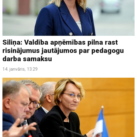
Siliņa: Valdība apņēmības pilna rast
risinājumus jautājumos par pedagogu
darba samaksu
14. janvāris, 13:29