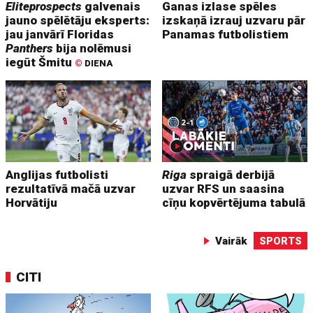
Eliteprospects
galvenais
Ganas izlase spēles
jauno spēlētāju eksperts:
izskaņā izrauj uzvaru pār
jau janvārī Floridas
Panamas futbolistiem
Panthers
bija nolēmusi
iegūt Šmitu
©
DIENA
Anglijas futbolisti
Riga
spraigā derbijā
rezultatīvā mačā uzvar
uzvar RFS un saasina
Horvātiju
cīņu kopvērtējuma tabulā
Vairāk
SPORTS
CITI