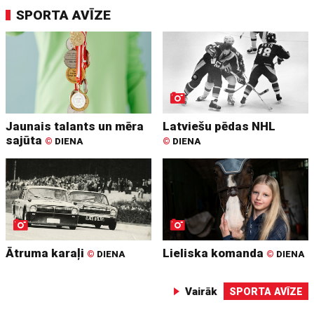
SPORTA AVĪZE
Jaunais talants un mēra
Latviešu pēdas NHL
sajūta
©
DIENA
©
DIENA
Ātruma karaļi
Lieliska komanda
©
DIENA
©
DIENA
Vairāk
SPORTA AVĪZE