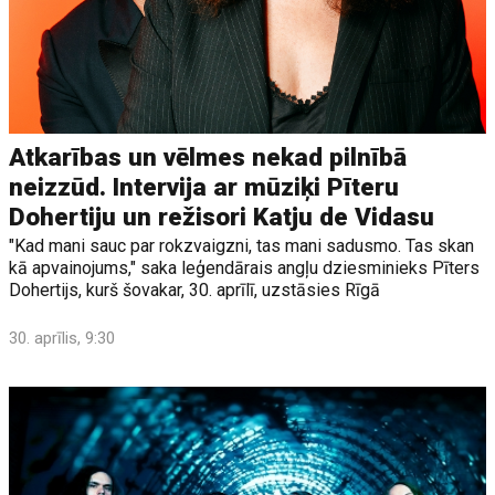
Atkarības un vēlmes nekad pilnībā
neizzūd. Intervija ar mūziķi Pīteru
Dohertiju un režisori Katju de Vidasu
"Kad mani sauc par rokzvaigzni, tas mani sadusmo. Tas skan
kā apvainojums," saka leģendārais angļu dziesminieks Pīters
Dohertijs, kurš šovakar, 30. aprīlī, uzstāsies Rīgā
30. aprīlis, 9:30