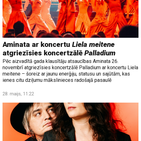
Aminata ar koncertu
Liela meitene
atgriezīsies koncertzālē
Palladium
Pēc aizvadītā gada klausītāju atsaucības Aminata 26.
novembrī atgriezīsies koncertzālē Palladium ar koncertu Liela
meitene – šoreiz ar jaunu enerģiju, statusu un sajūtām, kas
ienes citu dziļumu mākslinieces radošajā pasaulē
28. maijs, 11:22