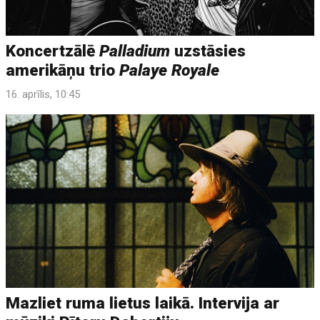
Koncertzālē
Palladium
uzstāsies
amerikāņu trio
Palaye Royale
16. aprīlis, 10:45
Mazliet ruma lietus laikā. Intervija ar