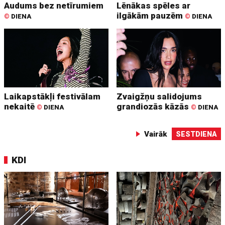
Audums bez netīrumiem
Lēnākas spēles ar
ilgākām pauzēm
©
DIENA
©
DIENA
Laikapstākļi festivālam
Zvaigžņu salidojums
nekaitē
grandiozās kāzās
©
DIENA
©
DIENA
Vairāk
SESTDIENA
KDI