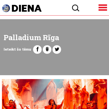
Palladium Rīga
Ieteikt šo tēmu