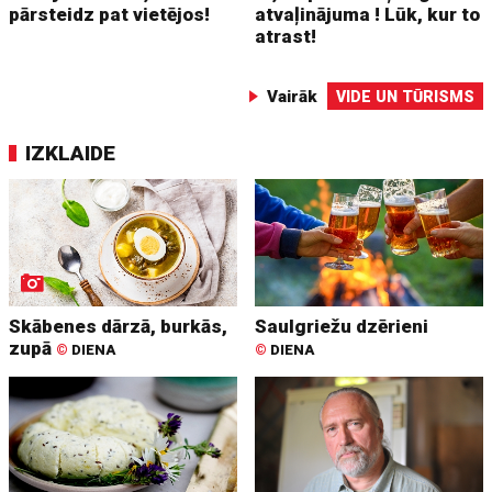
pārsteidz pat vietējos!
atvaļinājuma ! Lūk, kur to
atrast!
Vairāk
VIDE UN TŪRISMS
IZKLAIDE
Skābenes dārzā, burkās,
Saulgriežu dzērieni
zupā
©
DIENA
©
DIENA