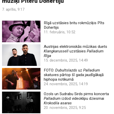
mūziķi Pīteru Dohertiju
7. aprīlis, 9:17
Rīgā uzstāsies britu rokmūziķis Pīts
Dohertijs
11. februāris, 10:52
Austrijas elektroniskās mūzikas duets
Klangkarussell
uzstāsies
Palladium
Rīga
15. decembris, 2025, 14:49
FOTO:
Dubultslazds
uz
Palladium
skatuves pārtop šī gada jaudīgākajā
hiphopa notikumā
24. novembris, 2025, 14:19
Ozols un Sudrabu Sirds pirms koncerta
Palladium
izdod videoklipu dziesmai
Krokodila asaras
20. novembris, 2025, 9:25