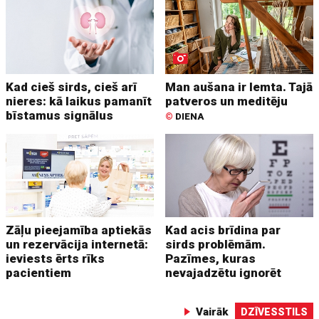
Kad cieš sirds, cieš arī
Man aušana ir lemta. Tajā
nieres: kā laikus pamanīt
patveros un meditēju
bīstamus signālus
©
DIENA
Zāļu pieejamība aptiekās
Kad acis brīdina par
un rezervācija internetā:
sirds problēmām.
ieviests ērts rīks
Pazīmes, kuras
pacientiem
nevajadzētu ignorēt
Vairāk
DZĪVESSTILS