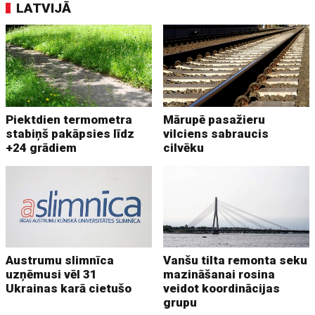
LATVIJĀ
Piektdien termometra
Mārupē pasažieru
stabiņš pakāpsies līdz
vilciens sabraucis
+24 grādiem
cilvēku
Austrumu slimnīca
Vanšu tilta remonta seku
uzņēmusi vēl 31
mazināšanai rosina
Ukrainas karā cietušo
veidot koordinācijas
grupu