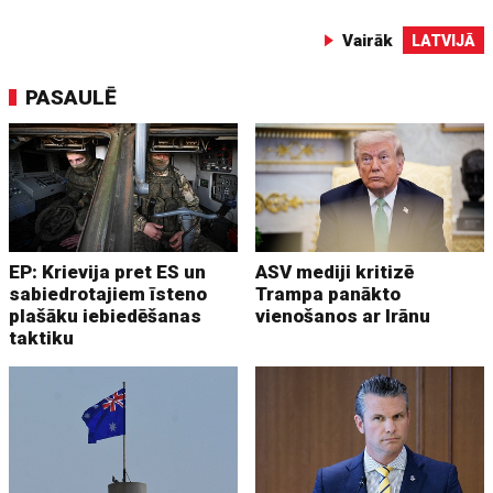
Vairāk
LATVIJĀ
PASAULĒ
EP: Krievija pret ES un
ASV mediji kritizē
sabiedrotajiem īsteno
Trampa panākto
plašāku iebiedēšanas
vienošanos ar Irānu
taktiku