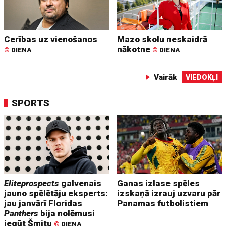
Cerības uz vienošanos
Mazo skolu neskaidrā
nākotne
©
DIENA
©
DIENA
Vairāk
VIEDOKĻI
SPORTS
Eliteprospects
galvenais
Ganas izlase spēles
jauno spēlētāju eksperts:
izskaņā izrauj uzvaru pār
jau janvārī Floridas
Panamas futbolistiem
Panthers
bija nolēmusi
iegūt Šmitu
©
DIENA