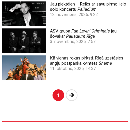
Jau piektdien – Reiks ar savu pirmo lielo
solo koncertu
Palladium
12. novembris, 2025, 9:22
ASV grupa
Fun Lovin’ Criminals
jau
šovakar
Palladium Rīga
3. novembris, 2025, 7:57
Kā vienas rokas pirksti. Rīgā uzstāsies
angļu postpanka kvintets
Shame
11. oktobris, 2025, 14:37
Nākošā
1