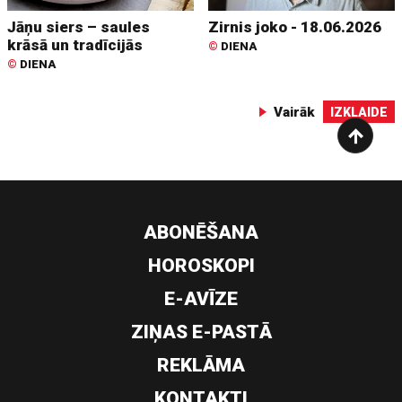
Jāņu siers – saules
Zirnis joko - 18.06.2026
krāsā un tradīcijās
©
DIENA
©
DIENA
Vairāk
IZKLAIDE
ABONĒŠANA
HOROSKOPI
E-AVĪZE
ZIŅAS E-PASTĀ
REKLĀMA
KONTAKTI