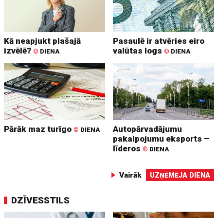
Kā neapjukt plašajā
Pasaulē ir atvēries eiro
izvēlē?
valūtas logs
©
DIENA
©
DIENA
Pārāk maz turīgo
Autopārvadājumu
©
DIENA
pakalpojumu eksports –
līderos
©
DIENA
Vairāk
UZŅĒMĒJA DIENA
DZĪVESSTILS