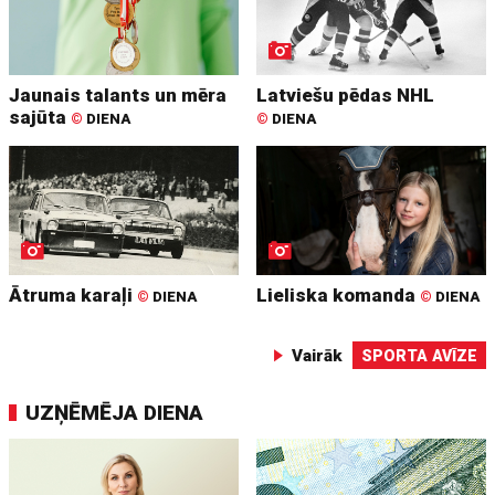
Jaunais talants un mēra
Latviešu pēdas NHL
sajūta
©
DIENA
©
DIENA
Ātruma karaļi
Lieliska komanda
©
DIENA
©
DIENA
Vairāk
SPORTA AVĪZE
UZŅĒMĒJA DIENA