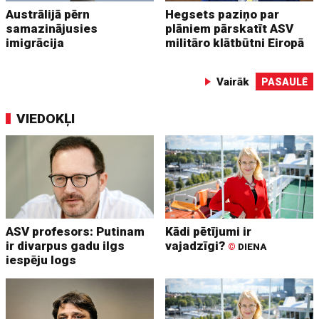
Austrālijā pērn
Hegsets paziņo par
samazinājusies
plāniem pārskatīt ASV
imigrācija
militāro klātbūtni Eiropā
Vairāk
PASAULĒ
VIEDOKĻI
ASV profesors: Putinam
Kādi pētījumi ir
ir divarpus gadu ilgs
vajadzīgi?
©
DIENA
iespēju logs