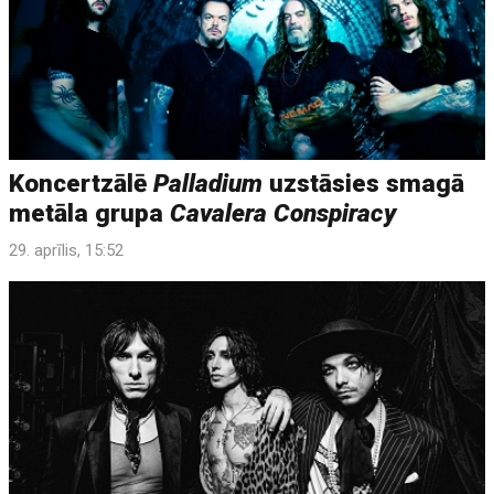
Koncertzālē
Palladium
uzstāsies smagā
metāla grupa
Cavalera Conspiracy
29. aprīlis, 15:52