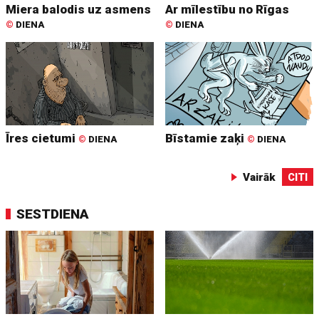
Miera balodis uz asmens
Ar mīlestību no Rīgas
©
DIENA
©
DIENA
Īres cietumi
Bīstamie zaķi
©
DIENA
©
DIENA
Vairāk
CITI
SESTDIENA