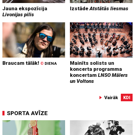
Jauna ekspozīcija
Izstāde
Atstātās liesmas
Livonijas pilis
Braucam tālāk!
Mainīts solists un
©
DIENA
koncerta programma
koncertam
LNSO Mālers
un Voltons
Vairāk
KDI
SPORTA AVĪZE