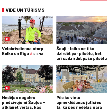
VIDE UN TŪRISMS
Velobrīvdienas starp
Šauļi - laiks ne tikai
Kolku un Rīgu
dzirdēt par pilsētu, bet
©
DIENA
arī sadzirdēt pašu pilsētu
Nedēļas nogales
Pēc šo vietu
piedzīvojumi Šauļos –
apmeklēšanas jutīsies
atklājiet vietas, kas
tā, kā pēc nedēļas gara