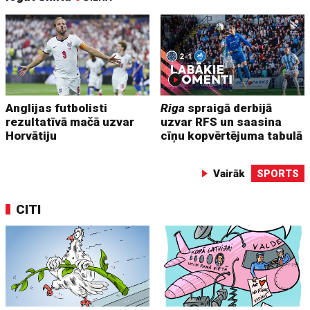
Anglijas futbolisti
Riga
spraigā derbijā
rezultatīvā mačā uzvar
uzvar RFS un saasina
Horvātiju
cīņu kopvērtējuma tabulā
Vairāk
SPORTS
CITI