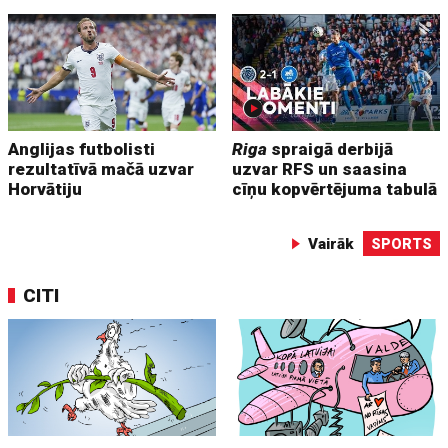
Anglijas futbolisti
Riga
spraigā derbijā
rezultatīvā mačā uzvar
uzvar RFS un saasina
Horvātiju
cīņu kopvērtējuma tabulā
Vairāk
SPORTS
CITI