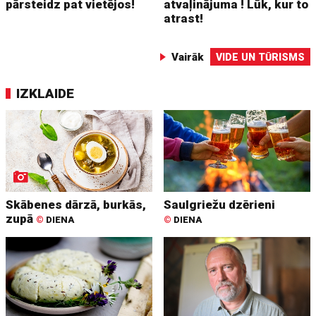
pārsteidz pat vietējos!
atvaļinājuma ! Lūk, kur to
atrast!
Vairāk
VIDE UN TŪRISMS
IZKLAIDE
Skābenes dārzā, burkās,
Saulgriežu dzērieni
zupā
©
DIENA
©
DIENA