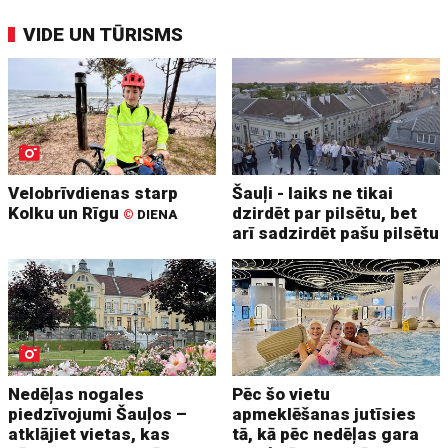
VIDE UN TŪRISMS
Velobrīvdienas starp
Šauļi - laiks ne tikai
Kolku un Rīgu
dzirdēt par pilsētu, bet
©
DIENA
arī sadzirdēt pašu pilsētu
Nedēļas nogales
Pēc šo vietu
piedzīvojumi Šauļos –
apmeklēšanas jutīsies
atklājiet vietas, kas
tā, kā pēc nedēļas gara