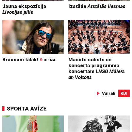
Jauna ekspozīcija
Izstāde
Atstātās liesmas
Livonijas pilis
Braucam tālāk!
Mainīts solists un
©
DIENA
koncerta programma
koncertam
LNSO Mālers
un Voltons
Vairāk
KDI
SPORTA AVĪZE