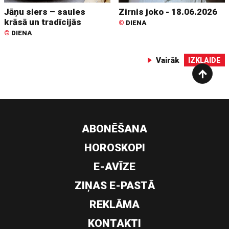
Jāņu siers – saules
Zirnis joko - 18.06.2026
krāsā un tradīcijās
©
DIENA
©
DIENA
Vairāk
IZKLAIDE
ABONĒŠANA
HOROSKOPI
E-AVĪZE
ZIŅAS E-PASTĀ
REKLĀMA
KONTAKTI