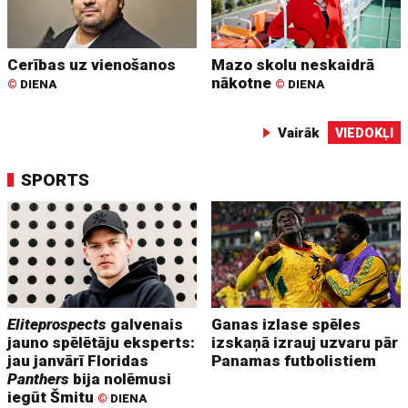
Cerības uz vienošanos
Mazo skolu neskaidrā
nākotne
©
DIENA
©
DIENA
Vairāk
VIEDOKĻI
SPORTS
Eliteprospects
galvenais
Ganas izlase spēles
jauno spēlētāju eksperts:
izskaņā izrauj uzvaru pār
jau janvārī Floridas
Panamas futbolistiem
Panthers
bija nolēmusi
iegūt Šmitu
©
DIENA