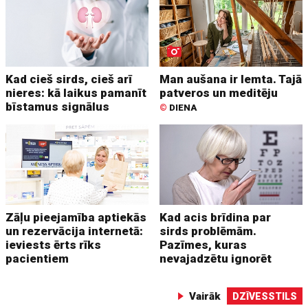
Kad cieš sirds, cieš arī
Man aušana ir lemta. Tajā
nieres: kā laikus pamanīt
patveros un meditēju
bīstamus signālus
©
DIENA
Zāļu pieejamība aptiekās
Kad acis brīdina par
un rezervācija internetā:
sirds problēmām.
ieviests ērts rīks
Pazīmes, kuras
pacientiem
nevajadzētu ignorēt
Vairāk
DZĪVESSTILS