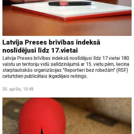
Latvija Preses brīvības indeksā
noslīdējusi līdz 17.vietai
Latvija Preses brīvības indeksā noslīdējusi līdz 17.vietai 180
valstu un teritoriju vidū salīdzinājumā ar 15. vietu pērn, liecina
starptautiskās organizācijas "Reportieri bez robežām" (RSF)
ceturtdien publicētais ikgadējais reitings.
30. aprīlis, 10:49