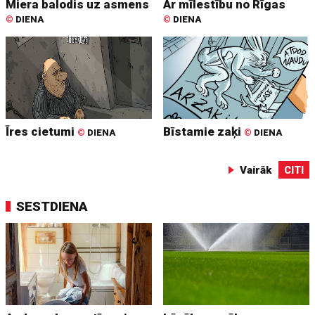
Miera balodis uz asmens
Ar mīlestību no Rīgas
©
DIENA
©
DIENA
Īres cietumi
Bīstamie zaķi
©
DIENA
©
DIENA
Vairāk
CITI
SESTDIENA