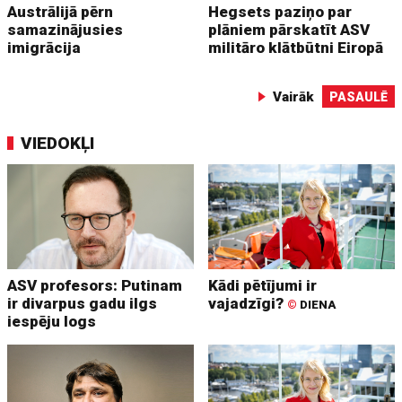
Austrālijā pērn
Hegsets paziņo par
samazinājusies
plāniem pārskatīt ASV
imigrācija
militāro klātbūtni Eiropā
Vairāk
PASAULĒ
VIEDOKĻI
ASV profesors: Putinam
Kādi pētījumi ir
ir divarpus gadu ilgs
vajadzīgi?
©
DIENA
iespēju logs