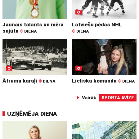
Jaunais talants un mēra
Latviešu pēdas NHL
sajūta
©
DIENA
©
DIENA
Ātruma karaļi
Lieliska komanda
©
DIENA
©
DIENA
Vairāk
SPORTA AVĪZE
UZŅĒMĒJA DIENA