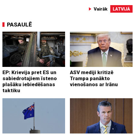
Vairāk
LATVIJĀ
PASAULĒ
EP: Krievija pret ES un
ASV mediji kritizē
sabiedrotajiem īsteno
Trampa panākto
plašāku iebiedēšanas
vienošanos ar Irānu
taktiku