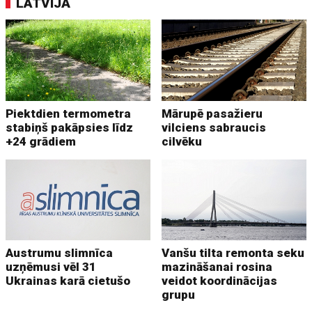
LATVIJĀ
Piektdien termometra
Mārupē pasažieru
stabiņš pakāpsies līdz
vilciens sabraucis
+24 grādiem
cilvēku
Austrumu slimnīca
Vanšu tilta remonta seku
uzņēmusi vēl 31
mazināšanai rosina
Ukrainas karā cietušo
veidot koordinācijas
grupu