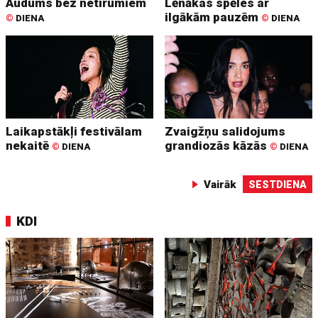
Audums bez netīrumiem
Lēnākas spēles ar
ilgākām pauzēm
©
DIENA
©
DIENA
Laikapstākļi festivālam
Zvaigžņu salidojums
nekaitē
grandiozās kāzās
©
DIENA
©
DIENA
Vairāk
SESTDIENA
KDI