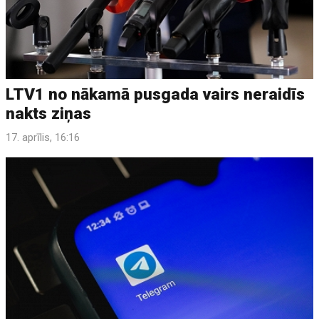
LTV1 no nākamā pusgada vairs neraidīs
nakts ziņas
17. aprīlis, 16:16