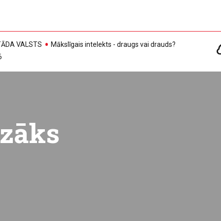
, TĀDA VALSTS
Mākslīgais intelekts - draugs vai drauds?
6
azāks