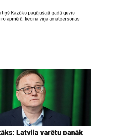
rtiņš Kazāks pagājušajā gadā guvis
o apmērā, liecina viņa amatpersonas
āks: Latvija varētu panāk