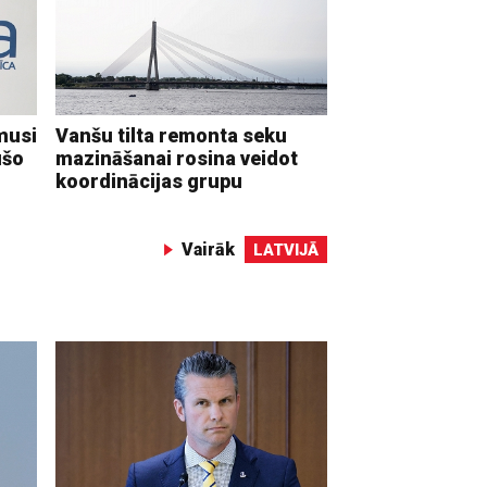
musi
Vanšu tilta remonta seku
ušo
mazināšanai rosina veidot
koordinācijas grupu
Vairāk
LATVIJĀ