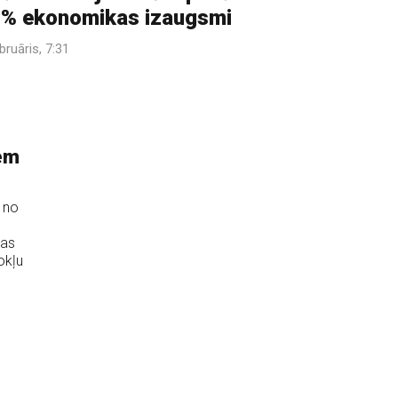
% ekonomikas izaugsmi
bruāris, 7:31
iem
 no
jas
okļu