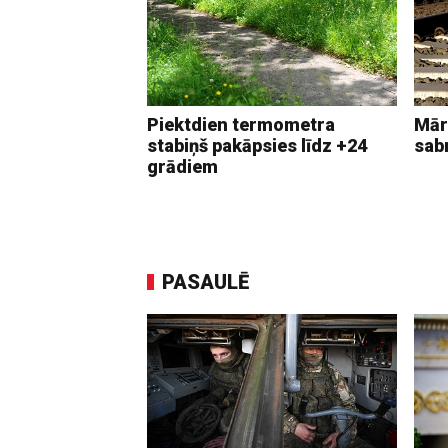
Piektdien termometra
Mār
stabiņš pakāpsies līdz +24
sab
grādiem
PASAULĒ