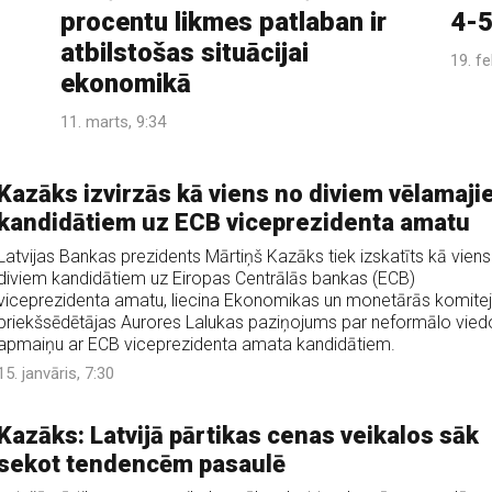
procentu likmes patlaban ir
4-5
atbilstošas situācijai
19. fe
ekonomikā
11. marts, 9:34
Kazāks izvirzās kā viens no diviem vēlamaj
kandidātiem uz ECB viceprezidenta amatu
Latvijas Bankas prezidents Mārtiņš Kazāks tiek izskatīts kā viens
diviem kandidātiem uz Eiropas Centrālās bankas (ECB)
viceprezidenta amatu, liecina Ekonomikas un monetārās komite
priekšsēdētājas Aurores Lalukas paziņojums par neformālo vied
apmaiņu ar ECB viceprezidenta amata kandidātiem.
15. janvāris, 7:30
Kazāks: Latvijā pārtikas cenas veikalos sāk
sekot tendencēm pasaulē