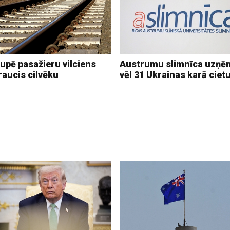
upē pasažieru vilciens
Austrumu slimnīca uzņē
raucis cilvēku
vēl 31 Ukrainas karā ciet