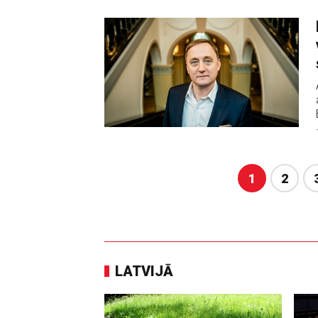
1
2
LATVIJĀ