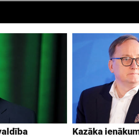
valdība
Kazāka ienākumi