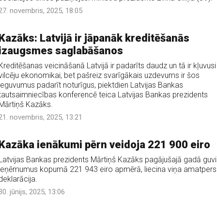
27. novembris, 2025, 18:05
Kazāks: Latvijā ir jāpanāk kreditēšanās
izaugsmes saglabāšanos
Kreditēšanas veicināšanā Latvijā ir padarīts daudz un tā ir kļuvusi
vilcēju ekonomikai, bet pašreiz svarīgākais uzdevums ir šos
ieguvumus padarīt noturīgus, piektdien Latvijas Bankas
tautsaimniecības konferencē teica Latvijas Bankas prezidents
Mārtiņš Kazāks.
21. novembris, 2025, 13:21
Kazāka ienākumi pērn veidoja 221 900 eiro
Latvijas Bankas prezidents Mārtiņš Kazāks pagājušajā gadā guvi
ieņēmumus kopumā 221 943 eiro apmērā, liecina viņa amatper
deklarācija.
30. jūnijs, 2025, 13:06