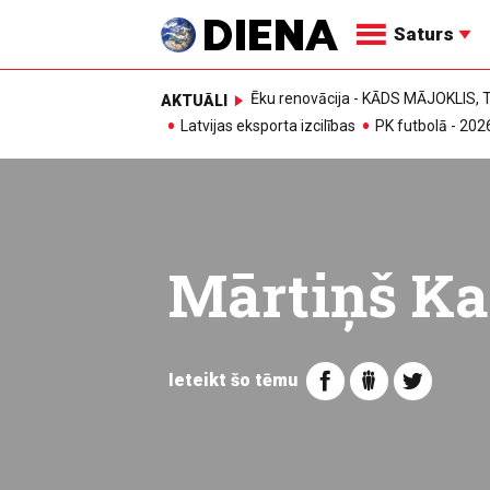
Saturs
Ēku renovācija - KĀDS MĀJOKLIS
AKTUĀLI
Latvijas eksporta izcilības
PK futbolā - 202
Mārtiņš K
Ieteikt šo tēmu