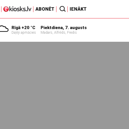
ABONĒT
IENĀKT
Rīgā +20 °C
Piektdiena, 7. augusts
Daļēji apmācies
Madars, Alfrēds, Fredis