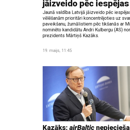
jāizveido pēc iespējas
Jaunā valdība Latvijā jāizveido pēc iespējas
vēlēšanām prioritāri koncentrējoties uz s
paveikšanu, žurnālistiem pēc tikšanās ar M
nominēto kandidātu Andri Kulbergu (AS) nor
prezidents Mārtiņš Kazāks.
19. maijs, 11:45
Kazāks:
airBaltic
nepiecieš