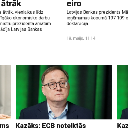
 ātrāk
eiro
 ātrāk, vienlaikus līdz
Latvijas Bankas prezidents Mā
varīgāko ekonomisko darbu
ieņēmumus kopumā 197 109 eir
inistru prezidenta amatam
deklarācija.
ādīja Latvijas Bankas
18. maijs, 11:14
ams
Kazāks: ECB noteiktās
Kaz