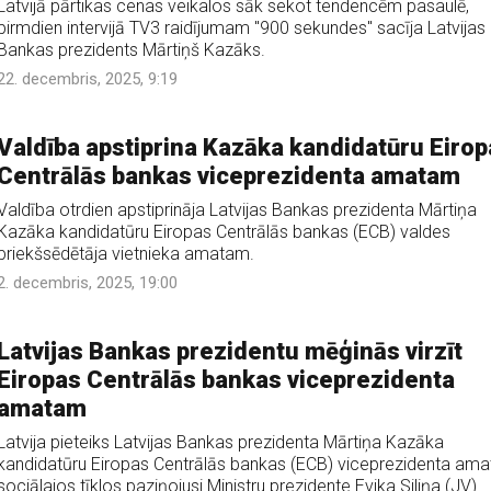
Latvijā pārtikas cenas veikalos sāk sekot tendencēm pasaulē,
pirmdien intervijā TV3 raidījumam "900 sekundes" sacīja Latvijas
Bankas prezidents Mārtiņš Kazāks.
22. decembris, 2025, 9:19
Valdība apstiprina Kazāka kandidatūru Eirop
Centrālās bankas viceprezidenta amatam
Valdība otrdien apstiprināja Latvijas Bankas prezidenta Mārtiņa
Kazāka kandidatūru Eiropas Centrālās bankas (ECB) valdes
priekšsēdētāja vietnieka amatam.
2. decembris, 2025, 19:00
Latvijas Bankas prezidentu mēģinās virzīt
Eiropas Centrālās bankas viceprezidenta
amatam
Latvija pieteiks Latvijas Bankas prezidenta Mārtiņa Kazāka
kandidatūru Eiropas Centrālās bankas (ECB) viceprezidenta am
sociālajos tīklos paziņojusi Ministru prezidente Evika Siliņa (JV).