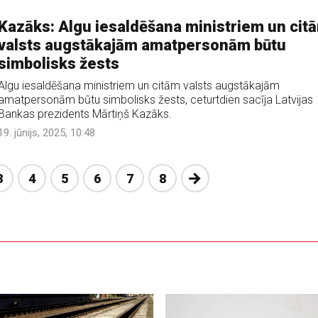
Kazāks: Algu iesaldēšana ministriem un cit
valsts augstākajām amatpersonām būtu
simbolisks žests
Algu iesaldēšana ministriem un citām valsts augstākajām
amatpersonām būtu simbolisks žests, ceturtdien sacīja Latvijas
Bankas prezidents Mārtiņš Kazāks.
19. jūnijs, 2025, 10:48
Nākošā
3
4
5
6
7
8