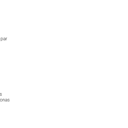
 par
s
sonas