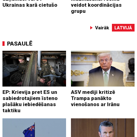
Ukrainas karā cietušo
veidot koordinācijas
grupu
Vairāk
LATVIJĀ
PASAULĒ
EP: Krievija pret ES un
ASV mediji kritizē
sabiedrotajiem īsteno
Trampa panākto
plašāku iebiedēšanas
vienošanos ar Irānu
taktiku