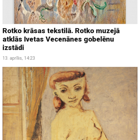
Rotko krāsas tekstilā. Rotko muzejā
atklās Ivetas Vecenānes gobelēnu
izstādi
13. aprīlis, 14:23