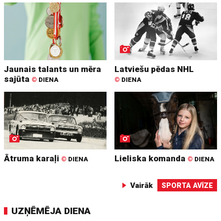
Jaunais talants un mēra
Latviešu pēdas NHL
sajūta
©
DIENA
©
DIENA
Ātruma karaļi
Lieliska komanda
©
DIENA
©
DIENA
Vairāk
SPORTA AVĪZE
UZŅĒMĒJA DIENA