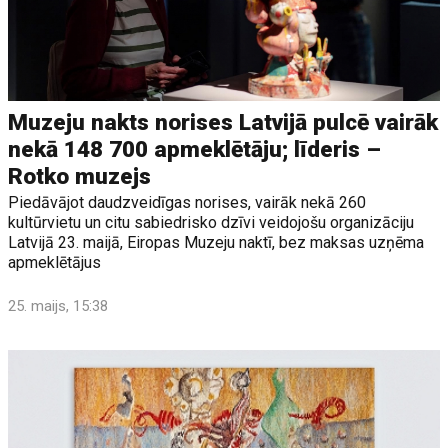
Muzeju nakts norises Latvijā pulcē vairāk
nekā 148 700 apmeklētāju; līderis –
Rotko muzejs
Piedāvājot daudzveidīgas norises, vairāk nekā 260
kultūrvietu un citu sabiedrisko dzīvi veidojošu organizāciju
Latvijā 23. maijā, Eiropas Muzeju naktī, bez maksas uzņēma
apmeklētājus
25. maijs, 15:38