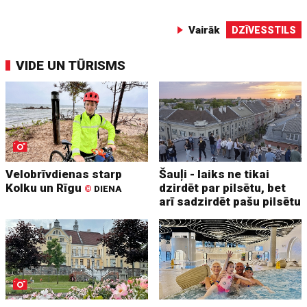
Vairāk
DZĪVESSTILS
VIDE UN TŪRISMS
Velobrīvdienas starp
Šauļi - laiks ne tikai
Kolku un Rīgu
dzirdēt par pilsētu, bet
©
DIENA
arī sadzirdēt pašu pilsētu