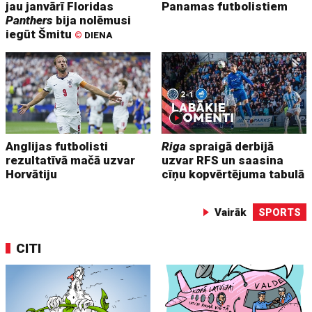
jau janvārī Floridas
Panamas futbolistiem
Panthers
bija nolēmusi
iegūt Šmitu
©
DIENA
Anglijas futbolisti
Riga
spraigā derbijā
rezultatīvā mačā uzvar
uzvar RFS un saasina
Horvātiju
cīņu kopvērtējuma tabulā
Vairāk
SPORTS
CITI