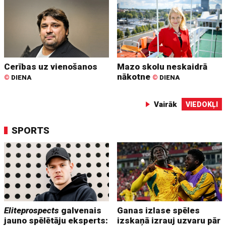
Cerības uz vienošanos
Mazo skolu neskaidrā
nākotne
©
DIENA
©
DIENA
Vairāk
VIEDOKĻI
SPORTS
Eliteprospects
galvenais
Ganas izlase spēles
jauno spēlētāju eksperts:
izskaņā izrauj uzvaru pār