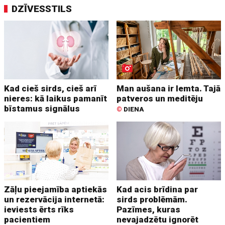
DZĪVESSTILS
Kad cieš sirds, cieš arī
Man aušana ir lemta. Tajā
nieres: kā laikus pamanīt
patveros un meditēju
bīstamus signālus
©
DIENA
Zāļu pieejamība aptiekās
Kad acis brīdina par
un rezervācija internetā:
sirds problēmām.
ieviests ērts rīks
Pazīmes, kuras
pacientiem
nevajadzētu ignorēt