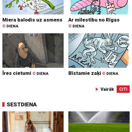
Miera balodis uz asmens
Ar mīlestību no Rīgas
©
DIENA
©
DIENA
Īres cietumi
Bīstamie zaķi
©
DIENA
©
DIENA
Vairāk
CITI
SESTDIENA