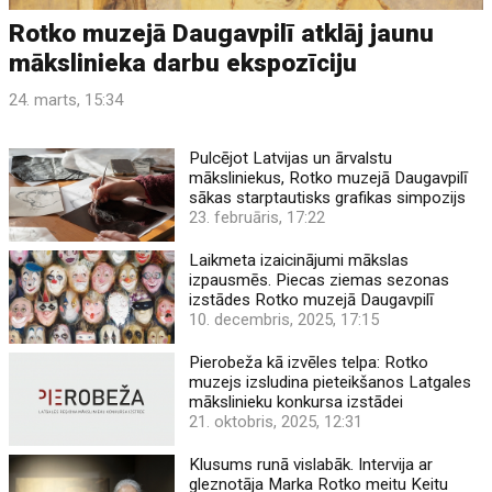
Rotko muzejā Daugavpilī atklāj jaunu
mākslinieka darbu ekspozīciju
24. marts, 15:34
Pulcējot Latvijas un ārvalstu
māksliniekus, Rotko muzejā Daugavpilī
sākas starptautisks grafikas simpozijs
23. februāris, 17:22
Laikmeta izaicinājumi mākslas
izpausmēs. Piecas ziemas sezonas
izstādes Rotko muzejā Daugavpilī
10. decembris, 2025, 17:15
Pierobeža kā izvēles telpa: Rotko
muzejs izsludina pieteikšanos Latgales
mākslinieku konkursa izstādei
21. oktobris, 2025, 12:31
Klusums runā vislabāk. Intervija ar
gleznotāja Marka Rotko meitu Keitu