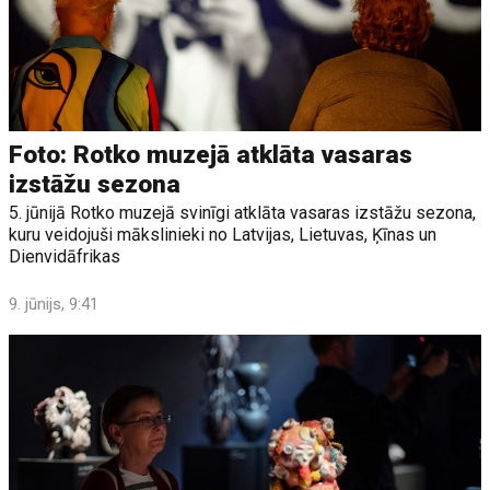
Foto: Rotko muzejā atklāta vasaras
izstāžu sezona
5. jūnijā Rotko muzejā svinīgi atklāta vasaras izstāžu sezona,
kuru veidojuši mākslinieki no Latvijas, Lietuvas, Ķīnas un
Dienvidāfrikas
9. jūnijs, 9:41