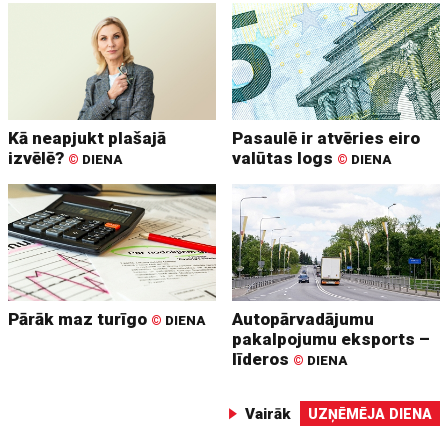
Kā neapjukt plašajā
Pasaulē ir atvēries eiro
izvēlē?
valūtas logs
©
DIENA
©
DIENA
Pārāk maz turīgo
Autopārvadājumu
©
DIENA
pakalpojumu eksports –
līderos
©
DIENA
Vairāk
UZŅĒMĒJA DIENA