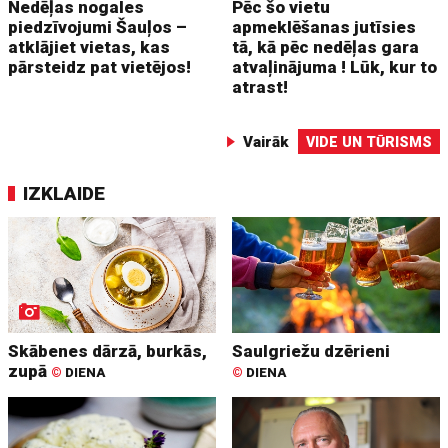
Nedēļas nogales
Pēc šo vietu
piedzīvojumi Šauļos –
apmeklēšanas jutīsies
atklājiet vietas, kas
tā, kā pēc nedēļas gara
pārsteidz pat vietējos!
atvaļinājuma ! Lūk, kur to
atrast!
Vairāk
VIDE UN TŪRISMS
IZKLAIDE
Skābenes dārzā, burkās,
Saulgriežu dzērieni
zupā
©
DIENA
©
DIENA