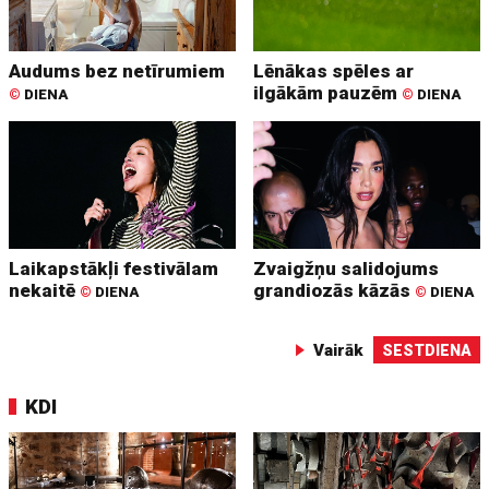
Audums bez netīrumiem
Lēnākas spēles ar
ilgākām pauzēm
©
DIENA
©
DIENA
Laikapstākļi festivālam
Zvaigžņu salidojums
nekaitē
grandiozās kāzās
©
DIENA
©
DIENA
Vairāk
SESTDIENA
KDI