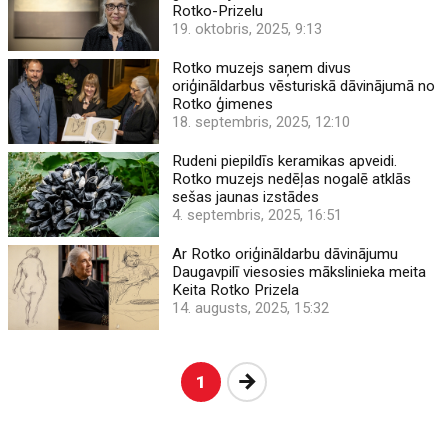
Rotko-Prizelu
19. oktobris, 2025, 9:13
Rotko muzejs saņem divus
oriģināldarbus vēsturiskā dāvinājumā no
Rotko ģimenes
18. septembris, 2025, 12:10
Rudeni piepildīs keramikas apveidi.
Rotko muzejs nedēļas nogalē atklās
sešas jaunas izstādes
4. septembris, 2025, 16:51
Ar Rotko oriģināldarbu dāvinājumu
Daugavpilī viesosies mākslinieka meita
Keita Rotko Prizela
14. augusts, 2025, 15:32
Nākošā
1