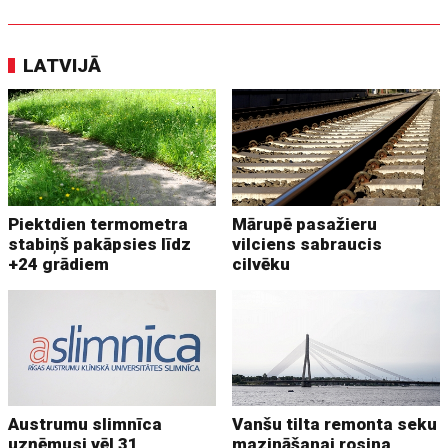
LATVIJĀ
Piektdien termometra
Mārupē pasažieru
stabiņš pakāpsies līdz
vilciens sabraucis
+24 grādiem
cilvēku
Austrumu slimnīca
Vanšu tilta remonta seku
uzņēmusi vēl 31
mazināšanai rosina