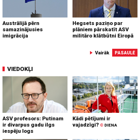
Austrālijā pērn
Hegsets paziņo par
samazinājusies
plāniem pārskatīt ASV
imigrācija
militāro klātbūtni Eiropā
Vairāk
PASAULĒ
VIEDOKĻI
ASV profesors: Putinam
Kādi pētījumi ir
ir divarpus gadu ilgs
vajadzīgi?
©
DIENA
iespēju logs