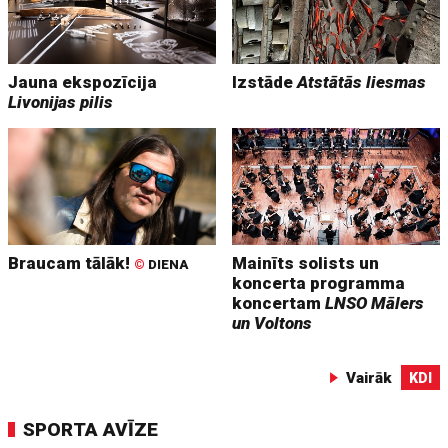
Jauna ekspozīcija
Izstāde
Atstātās liesmas
Livonijas pilis
Braucam tālāk!
Mainīts solists un
©
DIENA
koncerta programma
koncertam
LNSO Mālers
un Voltons
Vairāk
KDI
SPORTA AVĪZE