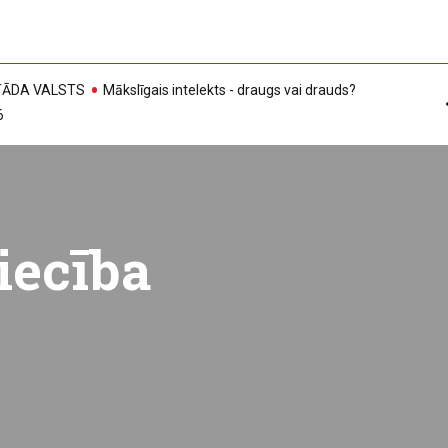
, TĀDA VALSTS
Mākslīgais intelekts - draugs vai drauds?
6
iecība