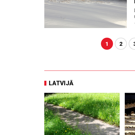
1
2
LATVIJĀ