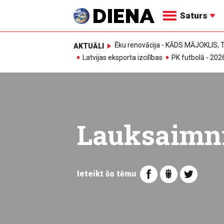
Saturs
Ēku renovācija - KĀDS MĀJOKLIS
AKTUĀLI
Latvijas eksporta izcilības
PK futbolā - 202
Lauksaimn
Ieteikt šo tēmu