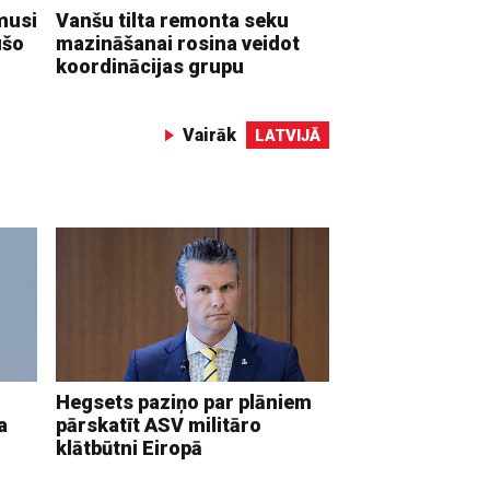
musi
Vanšu tilta remonta seku
ušo
mazināšanai rosina veidot
koordinācijas grupu
Vairāk
LATVIJĀ
Hegsets paziņo par plāniem
a
pārskatīt ASV militāro
klātbūtni Eiropā