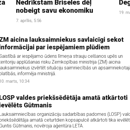
za
Nedrīkstam Briseles dēļ
Deg
nobeigt savu ekonomiku
19. m
7. aprīlis, 5:56
ZM aicina lauksaimniekus savlaicīgi sekot
informācijai par iespējamiem plūdiem
Saistībā ar iespējamo ūdens līmeņa strauju celšanos upēs un
teritoriju applūšanas risku Zemkopības ministrija (ZM) aicina
lauksaimniekus izvērtēt situāciju saimniecībās un apsaimniekotaj
platībās, informēja ministrijā.
10. marts, 10:34
LOSP valdes priekšsēdētāja amatā atkārtoti
ievēlēts Gūtmanis
Lauksaimniecības organizāciju sadarbības padomes (LOSP) val
priekšsēdētāja amatā ceturtdien kopsapulcē atkārtoti tika ievēlēt
Guntis Gūtmanis, novēroja aģentūra LETA.