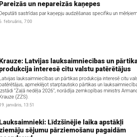
Pareizās un nepareizās kaņepes
Deputāti sastrīdas par kaņepju audzēšanas specifiku un mērķiem
6. februāris, 7:00
Krauze: Latvijas lauksaimniecības un pārtik
produkcija interesē citu valstu patērētājus
Latvijas lauksaimniecības un pārtikas produkcija interesē citu val
patērētājus, apmeklējot starptautisko pārtikas un lauksaimniecīb
izstādi "Zaļā nedēļa 2026", norādīja zemkopības ministrs Arman
Krauze (ZZS).
19. janvāris, 13:51
Lauksaimnieki: Līdzšinējie laika apstākļi
ziemāju sējumu pārziemošanu pagaidām