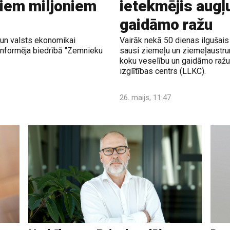
kiem miljoniem
ietekmējis augļ
gaidāmo ražu
 un valsts ekonomikai
Vairāk nekā 50 dienas ilgušais 
informēja biedrībā "Zemnieku
sausi ziemeļu un ziemeļaustrum
koku veselību un gaidāmo ražu,
izglītības centrs (LLKC).
26. maijs, 11:47