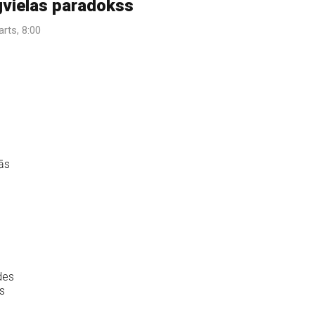
vielas paradokss
arts, 8:00
ās
des
s