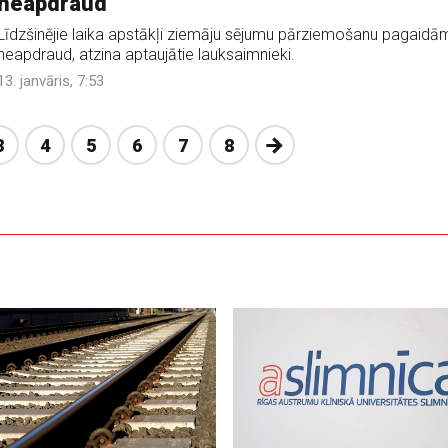
neapdraud
Līdzšinējie laika apstākļi ziemāju sējumu pārziemošanu pagaidā
neapdraud, atzina aptaujātie lauksaimnieki.
13. janvāris, 7:53
Nākošā
3
4
5
6
7
8