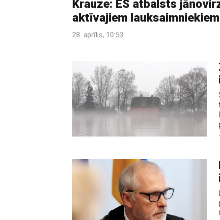
Krauze: ES atbalsts jānovir
aktīvajiem lauksaimniekiem
28. aprīlis, 10:53