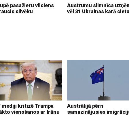
upē pasažieru vilciens
Austrumu slimnīca uzņē
raucis cilvēku
vēl 31 Ukrainas karā ciet
 mediji kritizē Trampa
Austrālijā pērn
ākto vienošanos ar Irānu
samazinājusies imigrācij