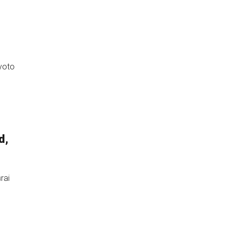
voto
d,
rai