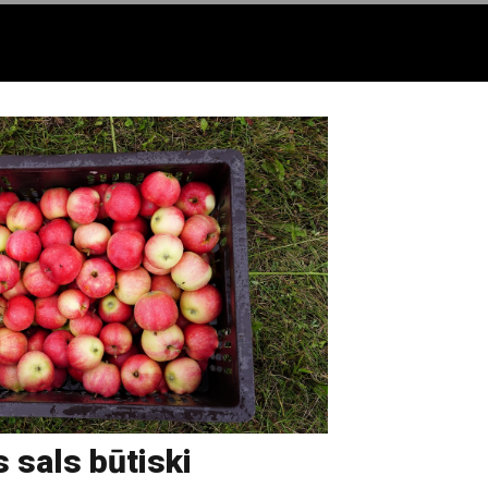
 sals būtiski