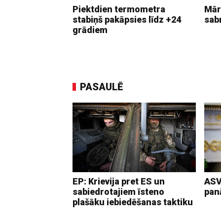
Piektdien termometra
Mār
stabiņš pakāpsies līdz +24
sab
grādiem
PASAULĒ
EP: Krievija pret ES un
ASV
sabiedrotajiem īsteno
pan
plašāku iebiedēšanas taktiku