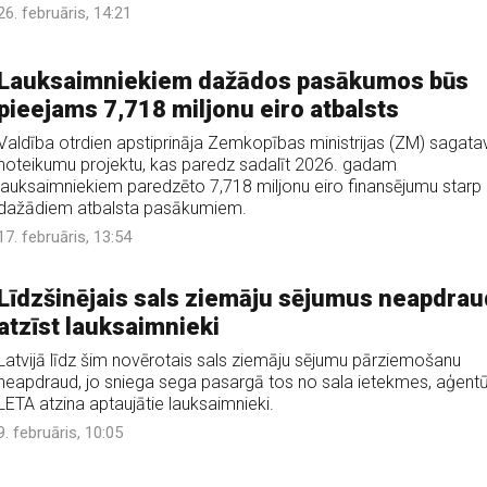
26. februāris, 14:21
Lauksaimniekiem dažādos pasākumos būs
pieejams 7,718 miljonu eiro atbalsts
Valdība otrdien apstiprināja Zemkopības ministrijas (ZM) sagata
noteikumu projektu, kas paredz sadalīt 2026. gadam
lauksaimniekiem paredzēto 7,718 miljonu eiro finansējumu starp
dažādiem atbalsta pasākumiem.
17. februāris, 13:54
Līdzšinējais sals ziemāju sējumus neapdrau
atzīst lauksaimnieki
Latvijā līdz šim novērotais sals ziemāju sējumu pārziemošanu
neapdraud, jo sniega sega pasargā tos no sala ietekmes, aģentū
LETA atzina aptaujātie lauksaimnieki.
9. februāris, 10:05