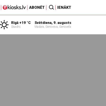
ABONĒT
IENĀKT
Rīgā +19 °C
Svētdiena, 9. augusts
Skaidrs
Madara, Genoveva, Genovefa