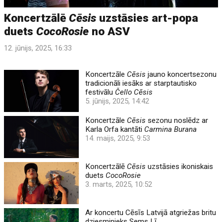
Koncertzālē
Cēsis
uzstāsies art-popa
duets
CocoRosie
no ASV
12. jūnijs, 2025, 16:33
Koncertzāle
Cēsis
jauno koncertsezonu
tradicionāli iesāks ar starptautisko
festivālu
Čello Cēsis
5. jūnijs, 2025, 14:42
Koncertzāle
Cēsis
sezonu noslēdz ar
Karla Orfa kantāti
Carmina Burana
14. maijs, 2025, 9:53
Koncertzālē
Cēsis
uzstāsies ikoniskais
duets
CocoRosie
3. marts, 2025, 10:52
Ar koncertu Cēsīs Latvijā atgriežas britu
dziesminieks Sems Lī