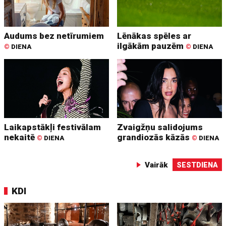
Audums bez netīrumiem
Lēnākas spēles ar
ilgākām pauzēm
©
DIENA
©
DIENA
Laikapstākļi festivālam
Zvaigžņu salidojums
nekaitē
grandiozās kāzās
©
DIENA
©
DIENA
Vairāk
SESTDIENA
KDI