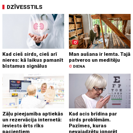
DZĪVESSTILS
Kad cieš sirds, cieš arī
Man aušana ir lemta. Tajā
nieres: kā laikus pamanīt
patveros un meditēju
bīstamus signālus
©
DIENA
Zāļu pieejamība aptiekās
Kad acis brīdina par
un rezervācija internetā:
sirds problēmām.
ieviests ērts rīks
Pazīmes, kuras
pacientiem
nevajadzētu ignorēt