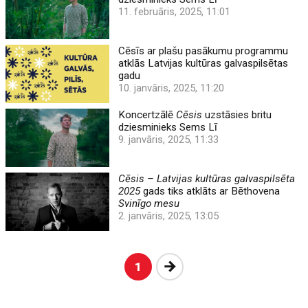
11. februāris, 2025, 11:01
Cēsīs ar plašu pasākumu programmu
atklās Latvijas kultūras galvaspilsētas
gadu
10. janvāris, 2025, 11:20
Koncertzālē
Cēsis
uzstāsies britu
dziesminieks Sems Lī
9. janvāris, 2025, 11:33
Cēsis – Latvijas kultūras galvaspilsēta
2025
gads tiks atklāts ar Bēthovena
Svinīgo mesu
2. janvāris, 2025, 13:05
Nākošā
1