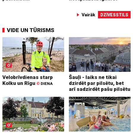
Vairāk
DZĪVESSTILS
VIDE UN TŪRISMS
Velobrīvdienas starp
Šauļi - laiks ne tikai
Kolku un Rīgu
dzirdēt par pilsētu, bet
©
DIENA
arī sadzirdēt pašu pilsētu