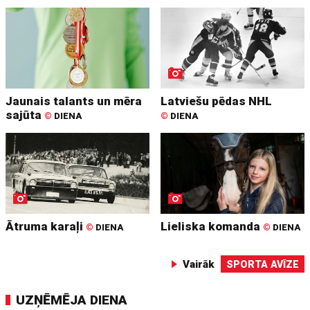
Jaunais talants un mēra
Latviešu pēdas NHL
sajūta
©
DIENA
©
DIENA
Ātruma karaļi
Lieliska komanda
©
DIENA
©
DIENA
Vairāk
SPORTA AVĪZE
UZŅĒMĒJA DIENA