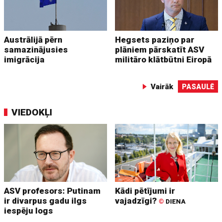
Austrālijā pērn
Hegsets paziņo par
samazinājusies
plāniem pārskatīt ASV
imigrācija
militāro klātbūtni Eiropā
Vairāk
PASAULĒ
VIEDOKĻI
ASV profesors: Putinam
Kādi pētījumi ir
ir divarpus gadu ilgs
vajadzīgi?
©
DIENA
iespēju logs