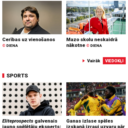
Cerības uz vienošanos
Mazo skolu neskaidrā
nākotne
©
DIENA
©
DIENA
Vairāk
VIEDOKĻI
SPORTS
Eliteprospects
galvenais
Ganas izlase spēles
jauno spēlētāju eksperts:
izskaņā izrauj uzvaru pār