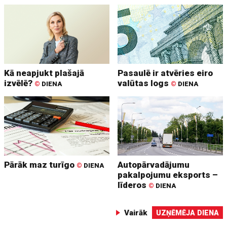
Kā neapjukt plašajā
Pasaulē ir atvēries eiro
izvēlē?
valūtas logs
©
DIENA
©
DIENA
Pārāk maz turīgo
Autopārvadājumu
©
DIENA
pakalpojumu eksports –
līderos
©
DIENA
Vairāk
UZŅĒMĒJA DIENA