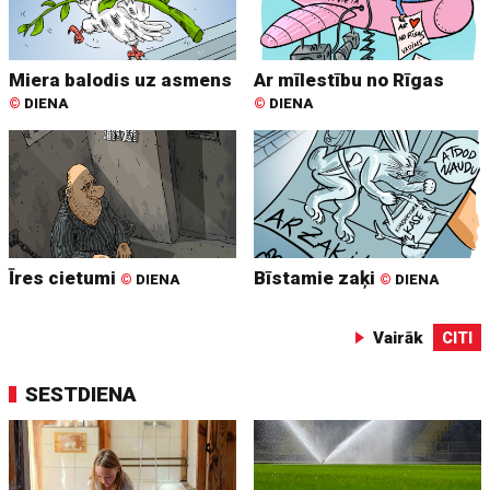
Miera balodis uz asmens
Ar mīlestību no Rīgas
©
DIENA
©
DIENA
Īres cietumi
Bīstamie zaķi
©
DIENA
©
DIENA
Vairāk
CITI
SESTDIENA