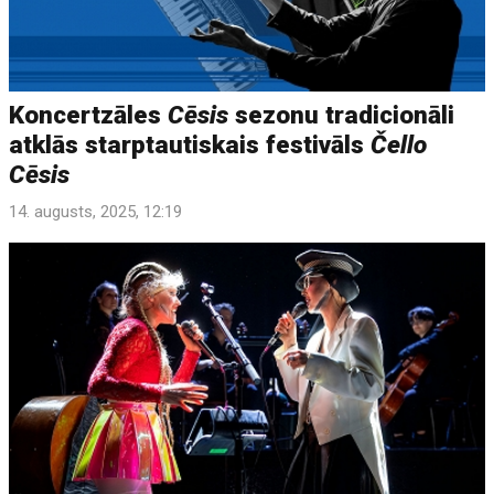
Koncertzāles
Cēsis
sezonu tradicionāli
atklās starptautiskais festivāls
Čello
Cēsis
14. augusts, 2025, 12:19