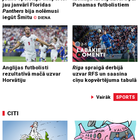
jau janvārī Floridas
Panamas futbolistiem
Panthers
bija nolēmusi
iegūt Šmitu
©
DIENA
Anglijas futbolisti
Riga
spraigā derbijā
rezultatīvā mačā uzvar
uzvar RFS un saasina
Horvātiju
cīņu kopvērtējuma tabulā
Vairāk
SPORTS
CITI