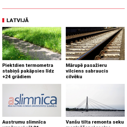
LATVIJĀ
Piektdien termometra
Mārupē pasažieru
stabiņš pakāpsies līdz
vilciens sabraucis
+24 grādiem
cilvēku
Austrumu slimnīca
Vanšu tilta remonta seku