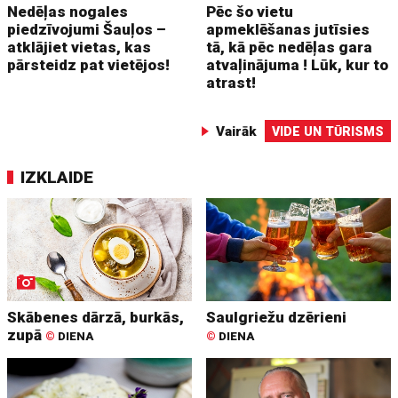
Nedēļas nogales
Pēc šo vietu
piedzīvojumi Šauļos –
apmeklēšanas jutīsies
atklājiet vietas, kas
tā, kā pēc nedēļas gara
pārsteidz pat vietējos!
atvaļinājuma ! Lūk, kur to
atrast!
Vairāk
VIDE UN TŪRISMS
IZKLAIDE
Skābenes dārzā, burkās,
Saulgriežu dzērieni
zupā
©
DIENA
©
DIENA