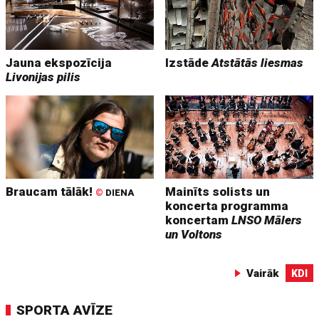
Jauna ekspozīcija
Izstāde
Atstātās liesmas
Livonijas pilis
Braucam tālāk!
Mainīts solists un
©
DIENA
koncerta programma
koncertam
LNSO Mālers
un Voltons
Vairāk
KDI
SPORTA AVĪZE