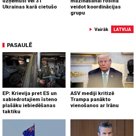
uzņēmusi vēl 31
mazināšanai rosina
Ukrainas karā cietušo
veidot koordinācijas
grupu
Vairāk
LATVIJĀ
PASAULĒ
EP: Krievija pret ES un
ASV mediji kritizē
sabiedrotajiem īsteno
Trampa panākto
plašāku iebiedēšanas
vienošanos ar Irānu
taktiku