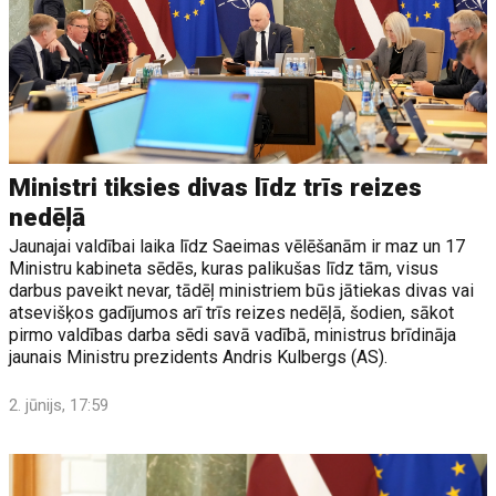
Ministri tiksies divas līdz trīs reizes
nedēļā
Jaunajai valdībai laika līdz Saeimas vēlēšanām ir maz un 17
Ministru kabineta sēdēs, kuras palikušas līdz tām, visus
darbus paveikt nevar, tādēļ ministriem būs jātiekas divas vai
atsevišķos gadījumos arī trīs reizes nedēļā, šodien, sākot
pirmo valdības darba sēdi savā vadībā, ministrus brīdināja
jaunais Ministru prezidents Andris Kulbergs (AS).
2. jūnijs, 17:59