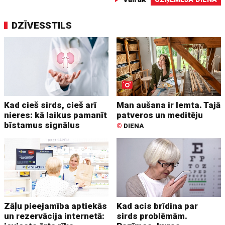
DZĪVESSTILS
Kad cieš sirds, cieš arī
Man aušana ir lemta. Tajā
nieres: kā laikus pamanīt
patveros un meditēju
bīstamus signālus
©
DIENA
Zāļu pieejamība aptiekās
Kad acis brīdina par
un rezervācija internetā:
sirds problēmām.