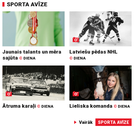
SPORTA AVĪZE
Jaunais talants un mēra
Latviešu pēdas NHL
sajūta
©
DIENA
©
DIENA
Ātruma karaļi
Lieliska komanda
©
DIENA
©
DIENA
Vairāk
SPORTA AVĪZE