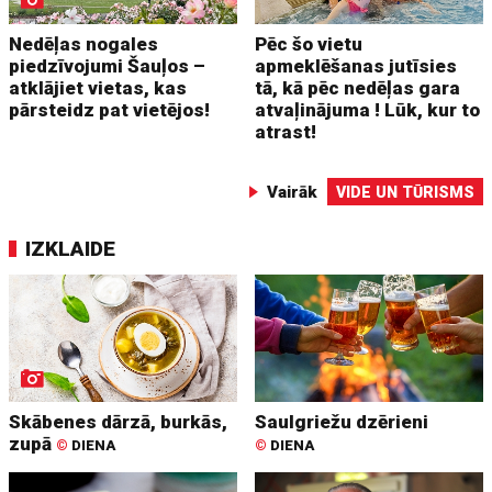
Nedēļas nogales
Pēc šo vietu
piedzīvojumi Šauļos –
apmeklēšanas jutīsies
atklājiet vietas, kas
tā, kā pēc nedēļas gara
pārsteidz pat vietējos!
atvaļinājuma ! Lūk, kur to
atrast!
Vairāk
VIDE UN TŪRISMS
IZKLAIDE
Skābenes dārzā, burkās,
Saulgriežu dzērieni
zupā
©
DIENA
©
DIENA