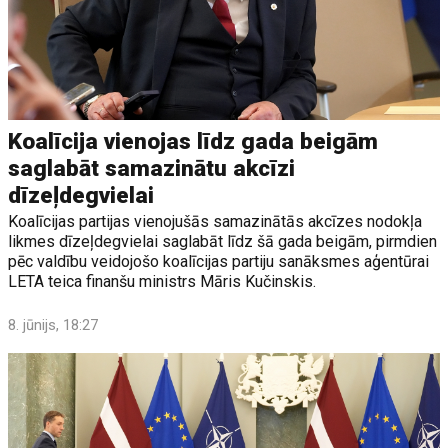
Koalīcija vienojas līdz gada beigām
saglabāt samazinātu akcīzi
dīzeļdegvielai
Koalīcijas partijas vienojušās samazinātās akcīzes nodokļa
likmes dīzeļdegvielai saglabāt līdz šā gada beigām, pirmdien
pēc valdību veidojošo koalīcijas partiju sanāksmes aģentūrai
LETA teica finanšu ministrs Māris Kučinskis.
8. jūnijs, 18:27