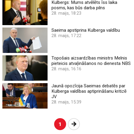
Kulbergs: Mums atvēlēts īss laika
posms, kas būs darba pilns
28. maijs, 18:23
Saeima apstiprina Kulberga valdību
28. maijs, 17:22
Topošais aizsardzības ministrs Melnis
pieteicis atvaļināšanos no dienesta NBS
28. maijs, 16:16
Jaunā opozīcija Saeimas debatēs par
Kulberga valdības aptiprināšanu kritizē
JV
28. maijs, 15:39
Nākošā
1