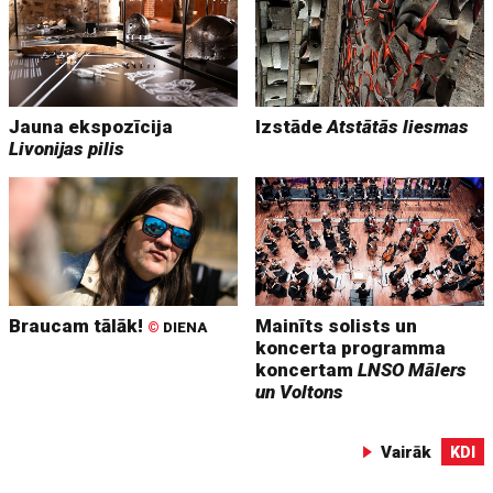
Jauna ekspozīcija
Izstāde
Atstātās liesmas
Livonijas pilis
Braucam tālāk!
Mainīts solists un
©
DIENA
koncerta programma
koncertam
LNSO Mālers
un Voltons
Vairāk
KDI