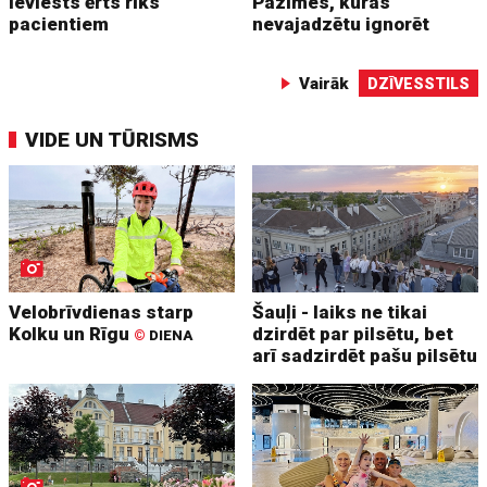
ieviests ērts rīks
Pazīmes, kuras
pacientiem
nevajadzētu ignorēt
Vairāk
DZĪVESSTILS
VIDE UN TŪRISMS
Velobrīvdienas starp
Šauļi - laiks ne tikai
Kolku un Rīgu
dzirdēt par pilsētu, bet
©
DIENA
arī sadzirdēt pašu pilsētu