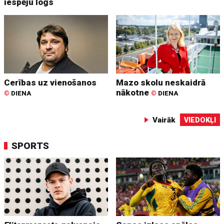
iespēju logs
Cerības uz vienošanos
Mazo skolu neskaidrā
nākotne
©
DIENA
©
DIENA
Vairāk
VIEDOKĻI
SPORTS