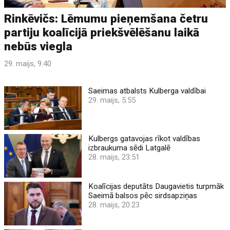
Rinkēvičs: Lēmumu pieņemšana četru
partiju koalīcijā priekšvēlēšanu laikā
nebūs viegla
29. maijs, 9:40
Saeimas atbalsts Kulberga valdībai
29. maijs, 5:55
Kulbergs gatavojas rīkot valdības
izbraukuma sēdi Latgalē
28. maijs, 23:51
Koalīcijas deputāts Daugavietis turpmāk
Saeimā balsos pēc sirdsapziņas
28. maijs, 20:23