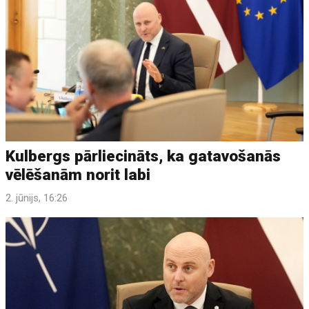
Kulbergs pārliecināts, ka gatavošanās
vēlēšanām norit labi
2. jūnijs, 16:26