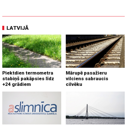
LATVIJĀ
Piektdien termometra
Mārupē pasažieru
stabiņš pakāpsies līdz
vilciens sabraucis
+24 grādiem
cilvēku