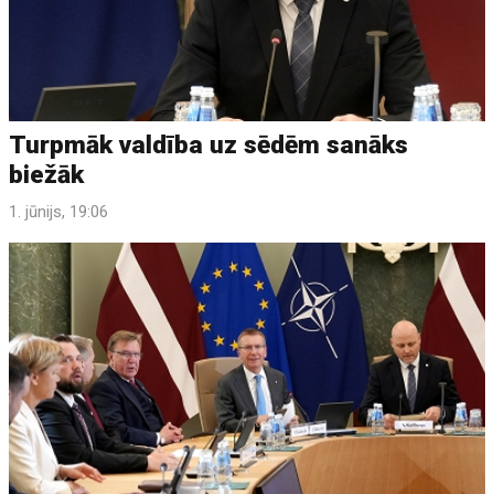
Turpmāk valdība uz sēdēm sanāks
biežāk
1. jūnijs, 19:06