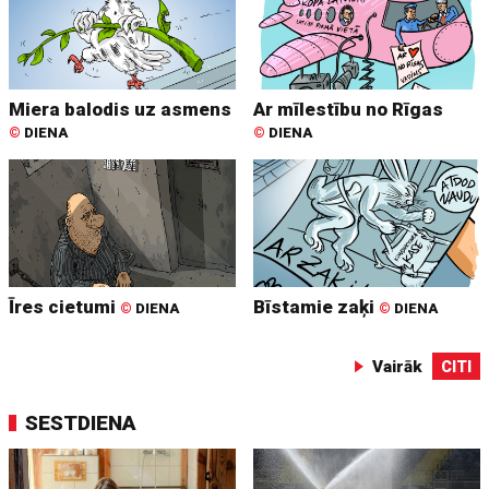
Miera balodis uz asmens
Ar mīlestību no Rīgas
©
DIENA
©
DIENA
Īres cietumi
Bīstamie zaķi
©
DIENA
©
DIENA
Vairāk
CITI
SESTDIENA