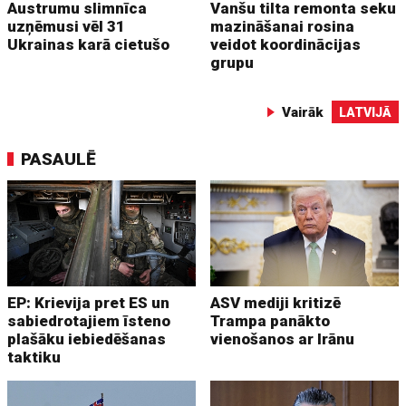
Austrumu slimnīca
Vanšu tilta remonta seku
uzņēmusi vēl 31
mazināšanai rosina
Ukrainas karā cietušo
veidot koordinācijas
grupu
Vairāk
LATVIJĀ
PASAULĒ
EP: Krievija pret ES un
ASV mediji kritizē
sabiedrotajiem īsteno
Trampa panākto
plašāku iebiedēšanas
vienošanos ar Irānu
taktiku