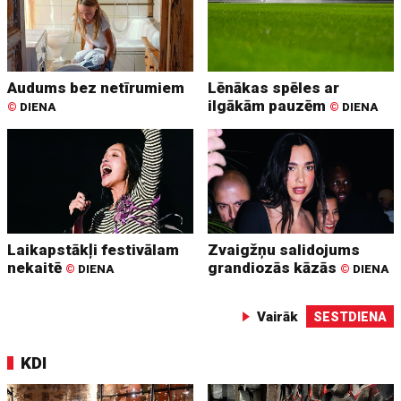
Audums bez netīrumiem
Lēnākas spēles ar
ilgākām pauzēm
©
DIENA
©
DIENA
Laikapstākļi festivālam
Zvaigžņu salidojums
nekaitē
grandiozās kāzās
©
DIENA
©
DIENA
Vairāk
SESTDIENA
KDI