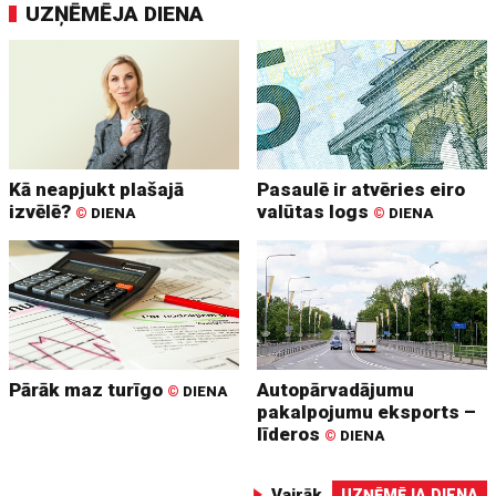
UZŅĒMĒJA DIENA
Kā neapjukt plašajā
Pasaulē ir atvēries eiro
izvēlē?
valūtas logs
©
DIENA
©
DIENA
Pārāk maz turīgo
Autopārvadājumu
©
DIENA
pakalpojumu eksports –
līderos
©
DIENA
Vairāk
UZŅĒMĒJA DIENA