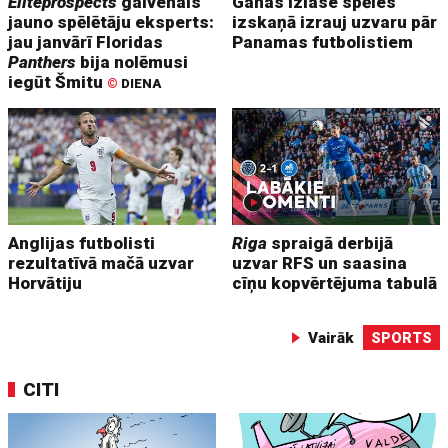
Eliteprospects
galvenais
Ganas izlase spēles
jauno spēlētāju eksperts:
izskaņā izrauj uzvaru pār
jau janvārī Floridas
Panamas futbolistiem
Panthers
bija nolēmusi
iegūt Šmitu
©
DIENA
Anglijas futbolisti
Riga
spraigā derbijā
rezultatīvā mačā uzvar
uzvar RFS un saasina
Horvātiju
cīņu kopvērtējuma tabulā
Vairāk
SPORTS
CITI