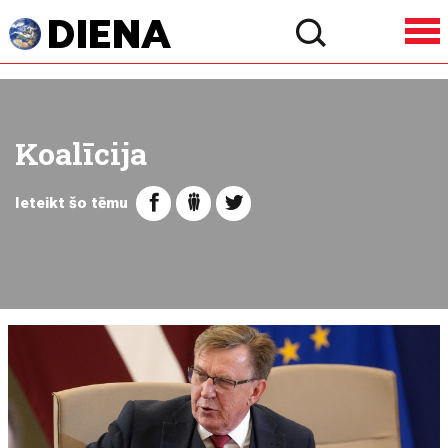
Koalīcija
Ieteikt šo tēmu