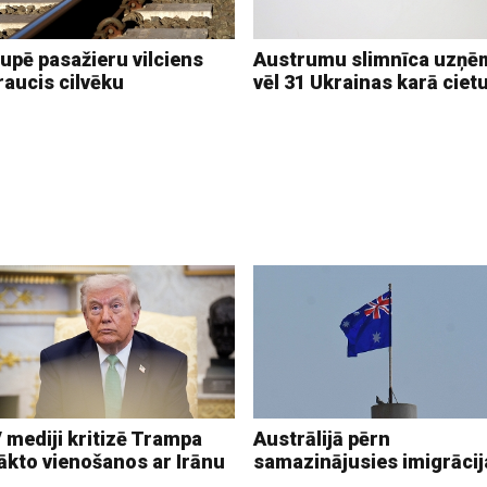
upē pasažieru vilciens
Austrumu slimnīca uzņē
raucis cilvēku
vēl 31 Ukrainas karā ciet
 mediji kritizē Trampa
Austrālijā pērn
ākto vienošanos ar Irānu
samazinājusies imigrācij