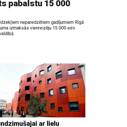
sts pabalstu 15 000
o līdzekļiem neparedzētiem gadījumiem Rīgā
kuma izmaksās vienreizēju 15 000 eiro
valdībā.
ndzimušajai ar lielu