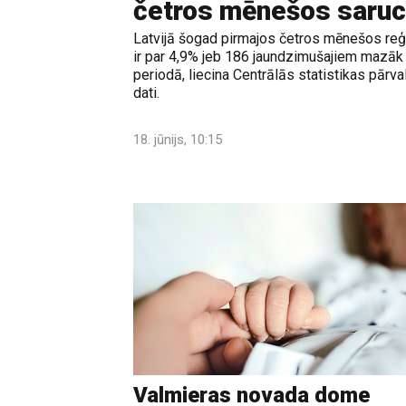
četros mēnešos saruc
Latvijā šogad pirmajos četros mēnešos reģi
ir par 4,9% jeb 186 jaundzimušajiem mazāk 
periodā, liecina Centrālās statistikas pārv
dati.
18. jūnijs, 10:15
Valmieras novada dome