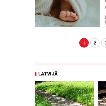
1
2
LATVIJĀ