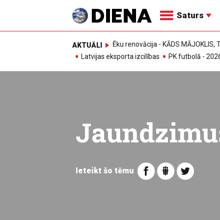
Saturs
Ēku renovācija - KĀDS MĀJOKLIS
AKTUĀLI
Latvijas eksporta izcilības
PK futbolā - 202
Jaundzimu
Ieteikt šo tēmu