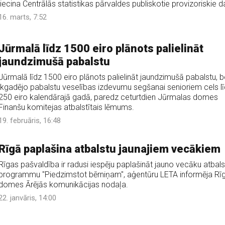
liecina Centrālās statistikas pārvaldes publiskotie provizoriskie da
16. marts, 7:52
Jūrmalā līdz 1500 eiro plānots palielināt
jaundzimušā pabalstu
Jūrmalā līdz 1500 eiro plānots palielināt jaundzimušā pabalstu, b
ikgadējo pabalstu veselības izdevumu segšanai senioriem cels l
250 eiro kalendārajā gadā, paredz ceturtdien Jūrmalas domes
Finanšu komitejas atbalstītais lēmums.
19. februāris, 16:48
Rīgā paplašina atbalstu jaunajiem vecākiem
Rīgas pašvaldība ir radusi iespēju paplašināt jauno vecāku atbals
programmu "Piedzimstot bērniņam", aģentūru LETA informēja Rī
domes Ārējās komunikācijas nodaļa.
22. janvāris, 14:00