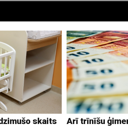
ndzimušo skaits
Arī trīnīšu ģim