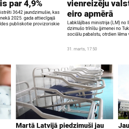
is par 4,9%
vienreizēju val
eiro apmērā
strēti 3642 jaundzimušie, kas
nekā 2025. gada attiecīgajā
Labklājības ministrija (LM) n
aldes publiskotie provizoriskie
dzimušo trīnīšu ģimenei no Tu
sociālu pabalstu, otrdien lēma 
31. marts, 17:50
Martā Latvijā piedzimuši jau
Jau