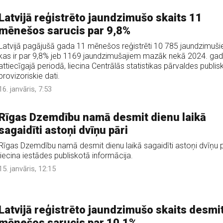
Latvijā reģistrēto jaundzimušo skaits 11
mēnešos sarucis par 9,8%
Latvijā pagājušā gada 11 mēnešos reģistrēti 10 785 jaundzimušie
kas ir par 9,8% jeb 1169 jaundzimušajiem mazāk nekā 2024. ga
attiecīgajā periodā, liecina Centrālās statistikas pārvaldes publis
provizoriskie dati.
16. janvāris, 7:53
Rīgas Dzemdību namā desmit dienu laikā
sagaidīti astoņi dvīņu pāri
Rīgas Dzemdību namā desmit dienu laikā sagaidīti astoņi dvīņu p
liecina iestādes publiskotā informācija.
15. janvāris, 12:15
Latvijā reģistrēto jaundzimušo skaits desmi
mēnešos sarucis par 10,1%