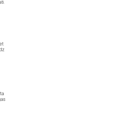
ti.
et
īdz
ta
gas