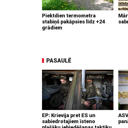
Piektdien termometra
Mār
stabiņš pakāpsies līdz +24
sab
grādiem
PASAULĒ
EP: Krievija pret ES un
ASV
sabiedrotajiem īsteno
pan
plašāku iebiedēšanas taktiku