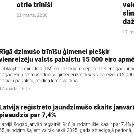
otrie trīnīši
vei
sli
23. marts, 22:38
daž
17. m
Rīgā dzimušo trīnīšu ģimenei piešķir
vienreizēju valsts pabalstu 15 000 eiro apm
Labklājības ministrija (LM) no līdzekļiem neparedzētiem gadījum
šogad Rīgā dzimušo trīnīšu ģimenei izmaksās vienreizēju 15 000
sociālu pabalstu, otrdien lēma valdībā.
17. marts, 16:17
Latvijā reģistrēto jaundzimušo skaits janvār
pieaudzis par 7,4%
Latvijā šogad janvārī reģistrēti 946 jaundzimušie, kas ir par 7,4% 
65 jaundzimušajiem vairāk nekā 2025. gada attiecīgajā periodā,