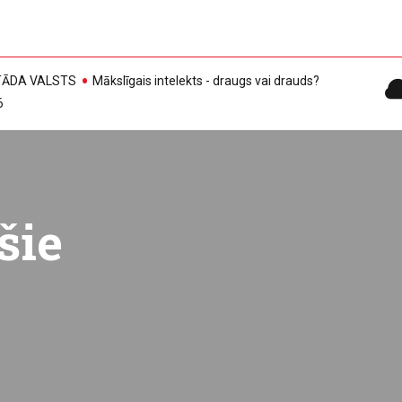
, TĀDA VALSTS
Mākslīgais intelekts - draugs vai drauds?
6
šie