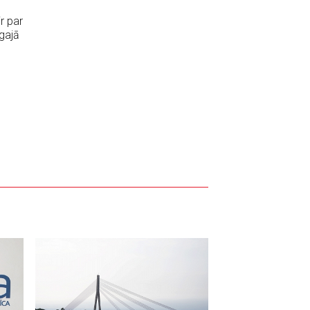
r par
gajā