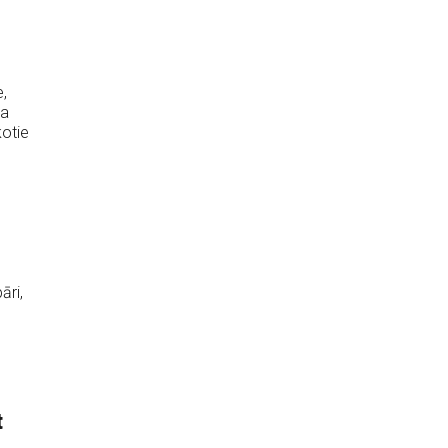
,
da
kotie
āri,
t