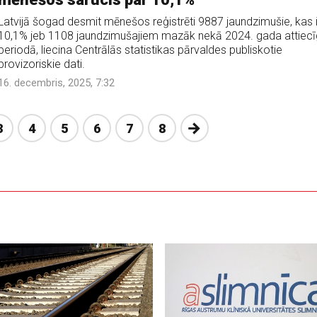
Latvijā šogad desmit mēnešos reģistrēti 9887 jaundzimušie, kas i
10,1% jeb 1108 jaundzimušajiem mazāk nekā 2024. gada attiecī
periodā, liecina Centrālās statistikas pārvaldes publiskotie
provizoriskie dati.
16. decembris, 2025, 7:32
Nākošā
3
4
5
6
7
8