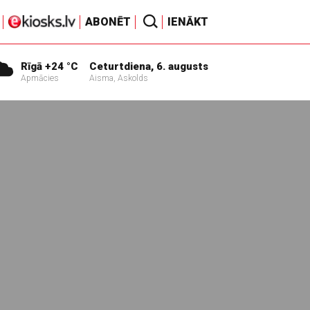
ABONĒT
IENĀKT
Rīgā +24 °C
Ceturtdiena, 6. augusts
Apmācies
Aisma, Askolds