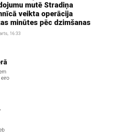
dojumu mutē Stradiņa
mnīcā veikta operācija
as minūtes pēc dzimšanas
arts, 16:33
ērā
iem
 eiro
ī
jeb