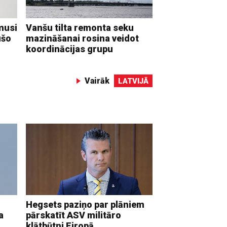
musi
Vanšu tilta remonta seku
ušo
mazināšanai rosina veidot
koordinācijas grupu
Vairāk
LATVIJĀ
Hegsets paziņo par plāniem
a
pārskatīt ASV militāro
klātbūtni Eiropā