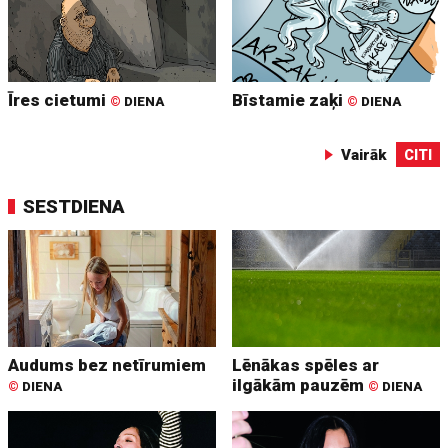
Īres cietumi
Bīstamie zaķi
©
DIENA
©
DIENA
Vairāk
CITI
SESTDIENA
Audums bez netīrumiem
Lēnākas spēles ar
ilgākām pauzēm
©
DIENA
©
DIENA