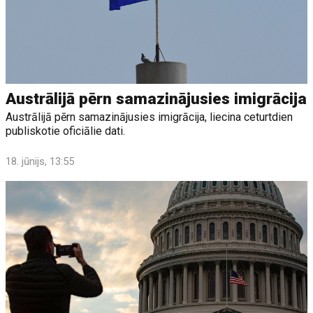
Austrālijā pērn samazinājusies imigrācija
Austrālijā pērn samazinājusies imigrācija, liecina ceturtdien
publiskotie oficiālie dati.
18. jūnijs, 13:55