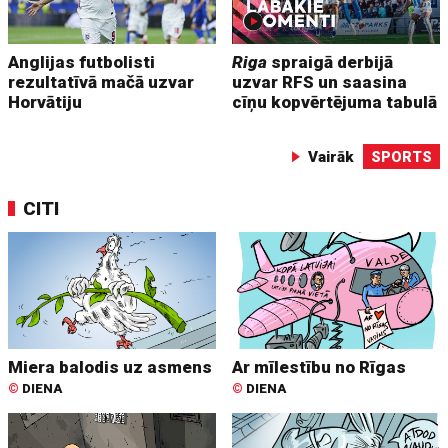
Anglijas futbolisti
Riga
spraigā derbijā
rezultatīvā mačā uzvar
uzvar RFS un saasina
Horvātiju
cīņu kopvērtējuma tabulā
Vairāk
SPORTS
CITI
Miera balodis uz asmens
Ar mīlestību no Rīgas
©
DIENA
©
DIENA