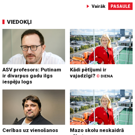
Vairāk
PASAULĒ
VIEDOKĻI
ASV profesors: Putinam
Kādi pētījumi ir
ir divarpus gadu ilgs
vajadzīgi?
©
DIENA
iespēju logs
Cerības uz vienošanos
Mazo skolu neskaidrā