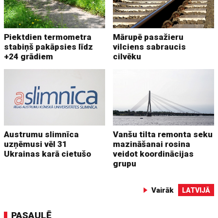
Piektdien termometra
Mārupē pasažieru
stabiņš pakāpsies līdz
vilciens sabraucis
+24 grādiem
cilvēku
Austrumu slimnīca
Vanšu tilta remonta seku
uzņēmusi vēl 31
mazināšanai rosina
Ukrainas karā cietušo
veidot koordinācijas
grupu
Vairāk
LATVIJĀ
PASAULĒ