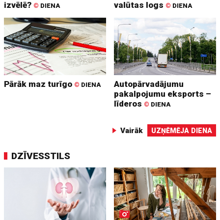
izvēlē?
valūtas logs
©
DIENA
©
DIENA
Pārāk maz turīgo
Autopārvadājumu
©
DIENA
pakalpojumu eksports –
līderos
©
DIENA
Vairāk
UZŅĒMĒJA DIENA
DZĪVESSTILS