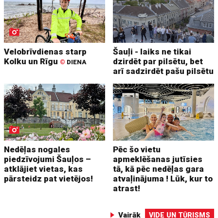
Velobrīvdienas starp
Šauļi - laiks ne tikai
Kolku un Rīgu
dzirdēt par pilsētu, bet
©
DIENA
arī sadzirdēt pašu pilsētu
Nedēļas nogales
Pēc šo vietu
piedzīvojumi Šauļos –
apmeklēšanas jutīsies
atklājiet vietas, kas
tā, kā pēc nedēļas gara
pārsteidz pat vietējos!
atvaļinājuma ! Lūk, kur to
atrast!
Vairāk
VIDE UN TŪRISMS