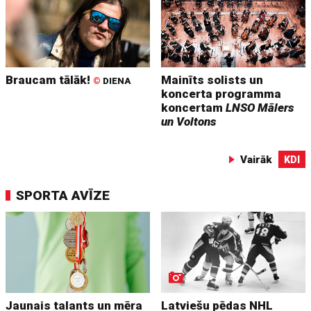
Braucam tālāk!
Mainīts solists un
©
DIENA
koncerta programma
koncertam
LNSO Mālers
un Voltons
Vairāk
KDI
SPORTA AVĪZE
Jaunais talants un mēra
Latviešu pēdas NHL