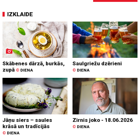
IZKLAIDE
Skābenes dārzā, burkās,
Saulgriežu dzērieni
zupā
©
DIENA
©
DIENA
Jāņu siers – saules
Zirnis joko - 18.06.2026
krāsā un tradīcijās
©
DIENA
©
DIENA