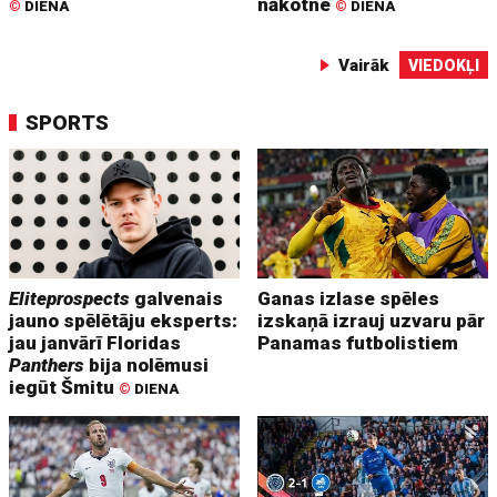
nākotne
©
DIENA
©
DIENA
Vairāk
VIEDOKĻI
SPORTS
Eliteprospects
galvenais
Ganas izlase spēles
jauno spēlētāju eksperts:
izskaņā izrauj uzvaru pār
jau janvārī Floridas
Panamas futbolistiem
Panthers
bija nolēmusi
iegūt Šmitu
©
DIENA