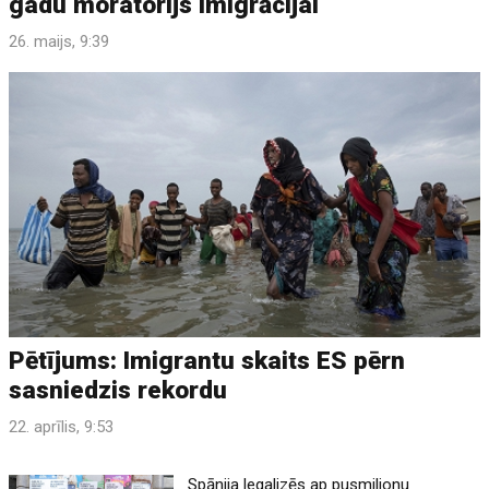
gadu moratorijs imigrācijai
26. maijs, 9:39
Pētījums: Imigrantu skaits ES pērn
sasniedzis rekordu
22. aprīlis, 9:53
Spānija legalizēs ap pusmiljonu