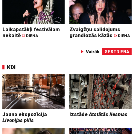
Laikapstākļi festivālam
Zvaigžņu salidojums
nekaitē
grandiozās kāzās
©
DIENA
©
DIENA
Vairāk
SESTDIENA
KDI
Jauna ekspozīcija
Izstāde
Atstātās liesmas
Livonijas pilis