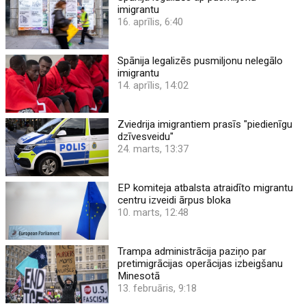
imigrantu
16. aprīlis, 6:40
Spānija legalizēs pusmiljonu nelegālo
imigrantu
14. aprīlis, 14:02
Zviedrija imigrantiem prasīs "piedienīgu
dzīvesveidu"
24. marts, 13:37
EP komiteja atbalsta atraidīto migrantu
centru izveidi ārpus bloka
10. marts, 12:48
Trampa administrācija paziņo par
pretimigrācijas operācijas izbeigšanu
Minesotā
13. februāris, 9:18