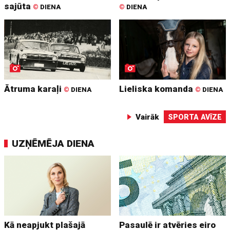
sajūta
©
DIENA
©
DIENA
Ātruma karaļi
Lieliska komanda
©
DIENA
©
DIENA
Vairāk
SPORTA AVĪZE
UZŅĒMĒJA DIENA
Kā neapjukt plašajā
Pasaulē ir atvēries eiro