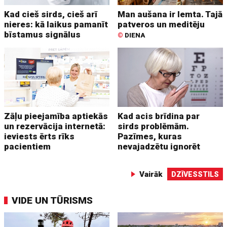
Kad cieš sirds, cieš arī
Man aušana ir lemta. Tajā
nieres: kā laikus pamanīt
patveros un meditēju
bīstamus signālus
©
DIENA
Zāļu pieejamība aptiekās
Kad acis brīdina par
un rezervācija internetā:
sirds problēmām.
ieviests ērts rīks
Pazīmes, kuras
pacientiem
nevajadzētu ignorēt
Vairāk
DZĪVESSTILS
VIDE UN TŪRISMS