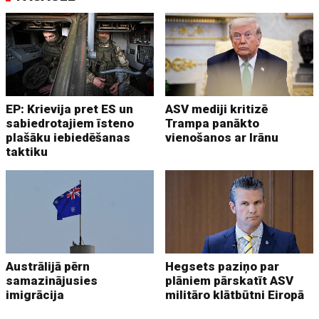
EP: Krievija pret ES un
ASV mediji kritizē
sabiedrotajiem īsteno
Trampa panākto
plašāku iebiedēšanas
vienošanos ar Irānu
taktiku
Austrālijā pērn
Hegsets paziņo par
samazinājusies
plāniem pārskatīt ASV
imigrācija
militāro klātbūtni Eiropā