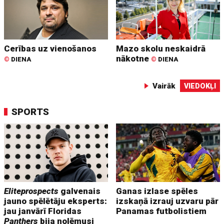
Cerības uz vienošanos
Mazo skolu neskaidrā
nākotne
©
DIENA
©
DIENA
Vairāk
VIEDOKĻI
SPORTS
Eliteprospects
galvenais
Ganas izlase spēles
jauno spēlētāju eksperts:
izskaņā izrauj uzvaru pār
jau janvārī Floridas
Panamas futbolistiem
Panthers
bija nolēmusi