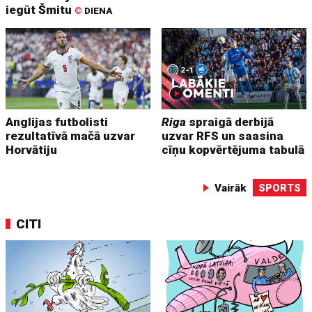
iegūt Šmitu
©
DIENA
Anglijas futbolisti
Riga
spraigā derbijā
rezultatīvā mačā uzvar
uzvar RFS un saasina
Horvātiju
cīņu kopvērtējuma tabulā
Vairāk
SPORTS
CITI