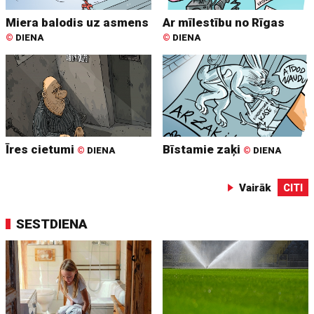
Miera balodis uz asmens
Ar mīlestību no Rīgas
©
DIENA
©
DIENA
Īres cietumi
Bīstamie zaķi
©
DIENA
©
DIENA
Vairāk
CITI
SESTDIENA