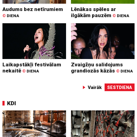
Audums bez netīrumiem
Lēnākas spēles ar
ilgākām pauzēm
©
DIENA
©
DIENA
Laikapstākļi festivālam
Zvaigžņu salidojums
nekaitē
grandiozās kāzās
©
DIENA
©
DIENA
Vairāk
SESTDIENA
KDI