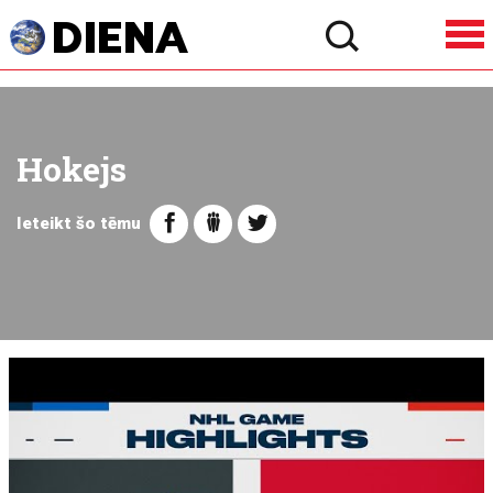
Hokejs
Ieteikt šo tēmu