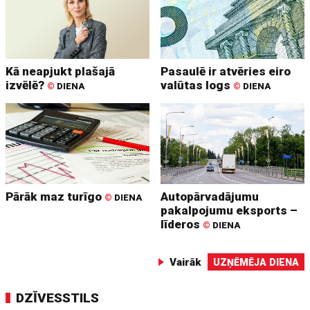
Kā neapjukt plašajā
Pasaulē ir atvēries eiro
izvēlē?
valūtas logs
©
DIENA
©
DIENA
Pārāk maz turīgo
Autopārvadājumu
©
DIENA
pakalpojumu eksports –
līderos
©
DIENA
Vairāk
UZŅĒMĒJA DIENA
DZĪVESSTILS