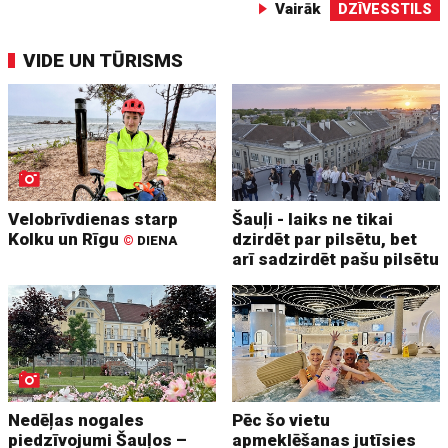
Vairāk
DZĪVESSTILS
VIDE UN TŪRISMS
Velobrīvdienas starp
Šauļi - laiks ne tikai
Kolku un Rīgu
dzirdēt par pilsētu, bet
©
DIENA
arī sadzirdēt pašu pilsētu
Nedēļas nogales
Pēc šo vietu
piedzīvojumi Šauļos –
apmeklēšanas jutīsies