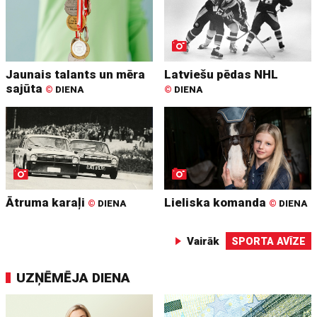
Jaunais talants un mēra
Latviešu pēdas NHL
sajūta
©
DIENA
©
DIENA
Ātruma karaļi
Lieliska komanda
©
DIENA
©
DIENA
Vairāk
SPORTA AVĪZE
UZŅĒMĒJA DIENA