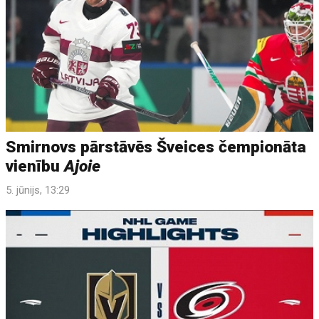
Smirnovs pārstāvēs Šveices čempionāta
vienību
Ajoie
5. jūnijs, 13:29