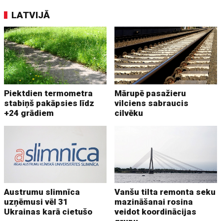
LATVIJĀ
Piektdien termometra
Mārupē pasažieru
stabiņš pakāpsies līdz
vilciens sabraucis
+24 grādiem
cilvēku
Austrumu slimnīca
Vanšu tilta remonta seku
uzņēmusi vēl 31
mazināšanai rosina
Ukrainas karā cietušo
veidot koordinācijas