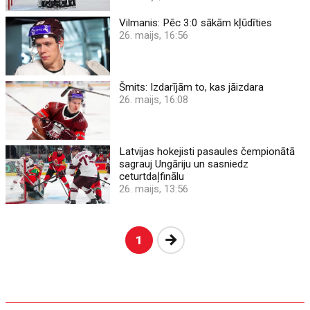
Vilmanis: Pēc 3:0 sākām kļūdīties
26. maijs, 16:56
Šmits: Izdarījām to, kas jāizdara
26. maijs, 16:08
Latvijas hokejisti pasaules čempionātā
sagrauj Ungāriju un sasniedz
ceturtdaļfinālu
26. maijs, 13:56
Nākošā
1