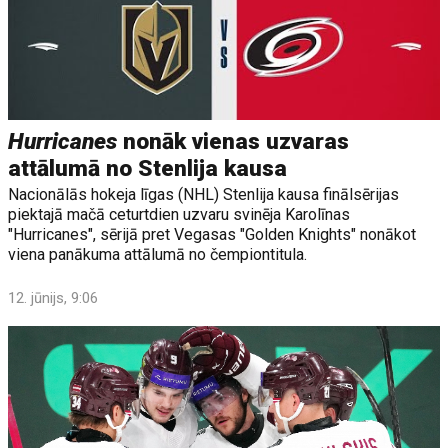
Hurricanes
nonāk vienas uzvaras
attālumā no Stenlija kausa
Nacionālās hokeja līgas (NHL) Stenlija kausa finālsērijas
piektajā mačā ceturtdien uzvaru svinēja Karolīnas
"Hurricanes", sērijā pret Vegasas "Golden Knights" nonākot
viena panākuma attālumā no čempiontitula.
12. jūnijs, 9:06