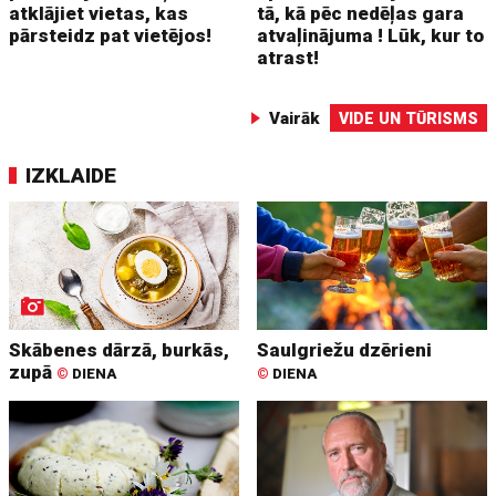
atklājiet vietas, kas
tā, kā pēc nedēļas gara
pārsteidz pat vietējos!
atvaļinājuma ! Lūk, kur to
atrast!
Vairāk
VIDE UN TŪRISMS
IZKLAIDE
Skābenes dārzā, burkās,
Saulgriežu dzērieni
zupā
©
DIENA
©
DIENA