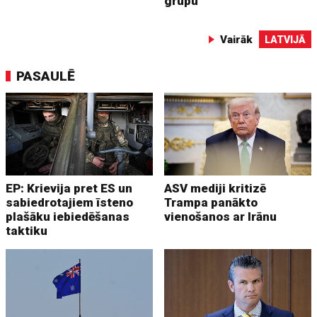
grupu
Vairāk
LATVIJĀ
PASAULĒ
EP: Krievija pret ES un
ASV mediji kritizē
sabiedrotajiem īsteno
Trampa panākto
plašāku iebiedēšanas
vienošanos ar Irānu
taktiku