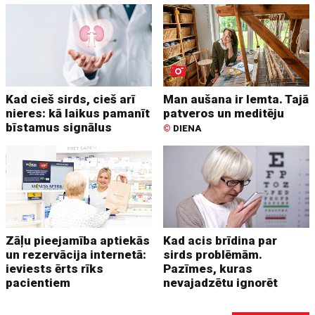
Kad cieš sirds, cieš arī
Man aušana ir lemta. Tajā
nieres: kā laikus pamanīt
patveros un meditēju
bīstamus signālus
©
DIENA
Zāļu pieejamība aptiekās
Kad acis brīdina par
un rezervācija internetā:
sirds problēmām.
ieviests ērts rīks
Pazīmes, kuras
pacientiem
nevajadzētu ignorēt