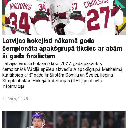
Latvijas hokejisti nākamā gada
čempionāta apakšgrupā tiksies ar abām
šī gada finālistēm
Latvijas vīriešu hokeja izlase 2027. gada pasaules
čempionātā Vācijā spēles aizvadīs A apakšgrupā Manheimā,
kur tiksies ar šī gada finālistēm Somiju un Šveici, liecina
Starptautiskās Hokeja federācijas (IIHF) publicētā
informācija.
8. jūnijs, 12:28