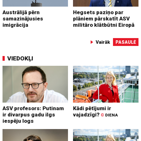
Austrālijā pērn
Hegsets paziņo par
samazinājusies
plāniem pārskatīt ASV
imigrācija
militāro klātbūtni Eiropā
Vairāk
PASAULĒ
VIEDOKĻI
ASV profesors: Putinam
Kādi pētījumi ir
ir divarpus gadu ilgs
vajadzīgi?
©
DIENA
iespēju logs