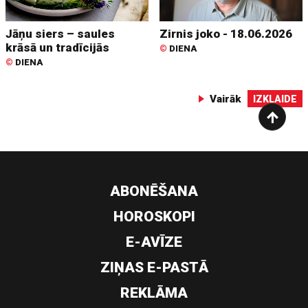
Jāņu siers – saules
Zirnis joko - 18.06.2026
krāsā un tradīcijās
©
DIENA
©
DIENA
Vairāk
IZKLAIDE
ABONĒŠANA
HOROSKOPI
E-AVĪZE
ZIŅAS E-PASTĀ
REKLĀMA