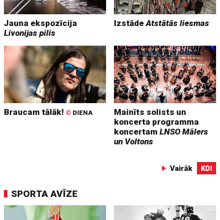
Jauna ekspozīcija
Izstāde
Atstātās liesmas
Livonijas pilis
Braucam tālāk!
Mainīts solists un
©
DIENA
koncerta programma
koncertam
LNSO Mālers
un Voltons
Vairāk
KDI
SPORTA AVĪZE