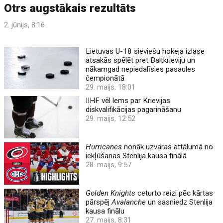
Otrs augstākais rezultāts
2. jūnijs, 8:16
Lietuvas U-18 sieviešu hokeja izlase
atsakās spēlēt pret Baltkrieviju un
nākamgad nepiedalīsies pasaules
čempionātā
29. maijs, 18:01
IIHF vēl lems par Krievijas
diskvalifikācijas pagarināšanu
29. maijs, 12:52
Hurricanes
nonāk uzvaras attālumā no
iekļūšanas Stenlija kausa finālā
28. maijs, 9:57
Golden Knights
ceturto reizi pēc kārtas
pārspēj
Avalanche
un sasniedz Stenlija
kausa finālu
27. maijs, 8:31