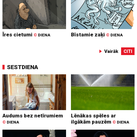
Īres cietumi
Bīstamie zaķi
©
DIENA
©
DIENA
Vairāk
CITI
SESTDIENA
Audums bez netīrumiem
Lēnākas spēles ar
ilgākām pauzēm
©
DIENA
©
DIENA