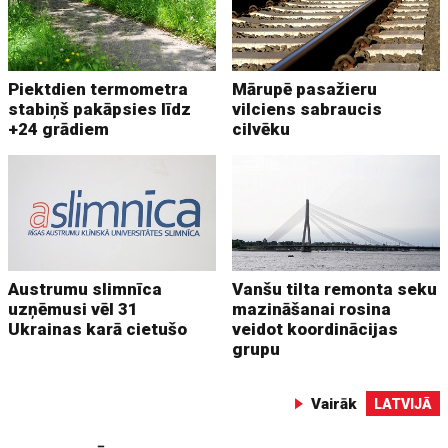
Piektdien termometra
Mārupē pasažieru
stabiņš pakāpsies līdz
vilciens sabraucis
+24 grādiem
cilvēku
Austrumu slimnīca
Vanšu tilta remonta seku
uzņēmusi vēl 31
mazināšanai rosina
Ukrainas karā cietušo
veidot koordinācijas
grupu
Vairāk
LATVIJĀ