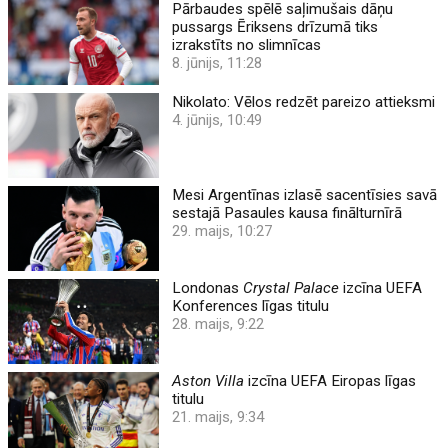
Pārbaudes spēlē saļimušais dāņu
pussargs Ēriksens drīzumā tiks
izrakstīts no slimnīcas
8. jūnijs, 11:28
Nikolato: Vēlos redzēt pareizo attieksmi
4. jūnijs, 10:49
Mesi Argentīnas izlasē sacentīsies savā
sestajā Pasaules kausa finālturnīrā
29. maijs, 10:27
Londonas
Crystal Palace
izcīna UEFA
Konferences līgas titulu
28. maijs, 9:22
Aston Villa
izcīna UEFA Eiropas līgas
titulu
21. maijs, 9:34