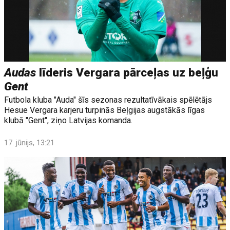
Audas
līderis Vergara pārceļas uz beļģu
Gent
Futbola kluba "Auda" šīs sezonas rezultatīvākais spēlētājs
Hesue Vergara karjeru turpinās Beļgijas augstākās līgas
klubā "Gent", ziņo Latvijas komanda.
17. jūnijs, 13:21