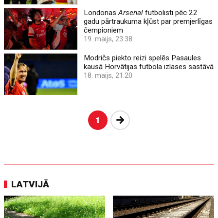
Londonas
Arsenal
futbolisti pēc 22
gadu pārtraukuma kļūst par premjerlīgas
čempioniem
19. maijs, 23:38
Modričs piekto reizi spelēs Pasaules
kausā Horvātijas futbola izlases sastāvā
18. maijs, 21:20
Nākošā
1
LATVIJĀ