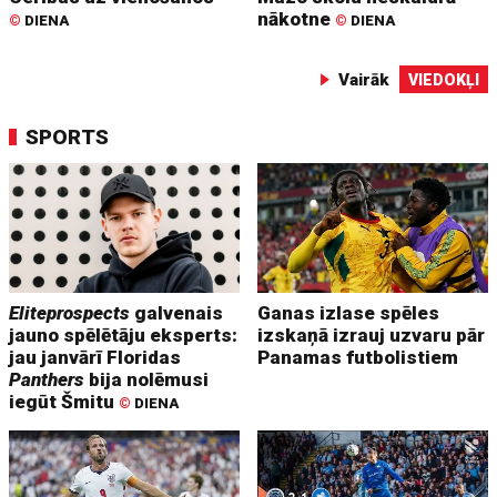
nākotne
©
DIENA
©
DIENA
Vairāk
VIEDOKĻI
SPORTS
Eliteprospects
galvenais
Ganas izlase spēles
jauno spēlētāju eksperts:
izskaņā izrauj uzvaru pār
jau janvārī Floridas
Panamas futbolistiem
Panthers
bija nolēmusi
iegūt Šmitu
©
DIENA