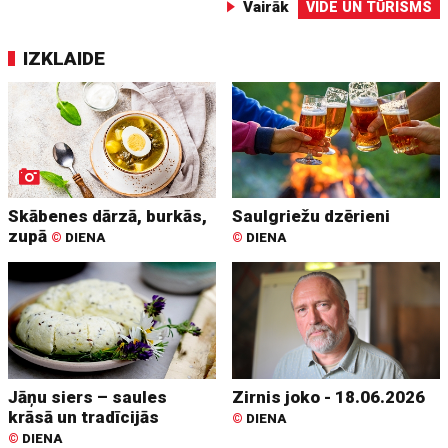
Vairāk
VIDE UN TŪRISMS
IZKLAIDE
Skābenes dārzā, burkās,
Saulgriežu dzērieni
zupā
©
DIENA
©
DIENA
Jāņu siers – saules
Zirnis joko - 18.06.2026
krāsā un tradīcijās
©
DIENA
©
DIENA