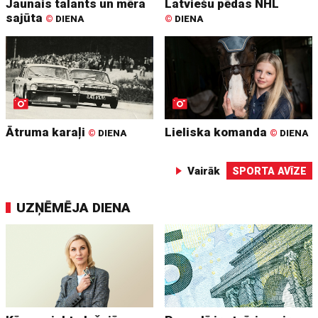
Jaunais talants un mēra
Latviešu pēdas NHL
sajūta
©
DIENA
©
DIENA
Ātruma karaļi
Lieliska komanda
©
DIENA
©
DIENA
Vairāk
SPORTA AVĪZE
UZŅĒMĒJA DIENA