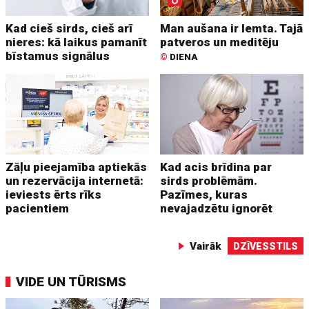
Kad cieš sirds, cieš arī
Man aušana ir lemta. Tajā
nieres: kā laikus pamanīt
patveros un meditēju
bīstamus signālus
©
DIENA
Zāļu pieejamība aptiekās
Kad acis brīdina par
un rezervācija internetā:
sirds problēmām.
ieviests ērts rīks
Pazīmes, kuras
pacientiem
nevajadzētu ignorēt
Vairāk
DZĪVESSTILS
VIDE UN TŪRISMS