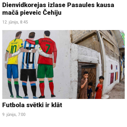
Dienvidkorejas izlase Pasaules kausa
mačā pieveic Čehiju
12. jūnijs, 8:45
Futbola svētki ir klāt
9. jūnijs, 7:00