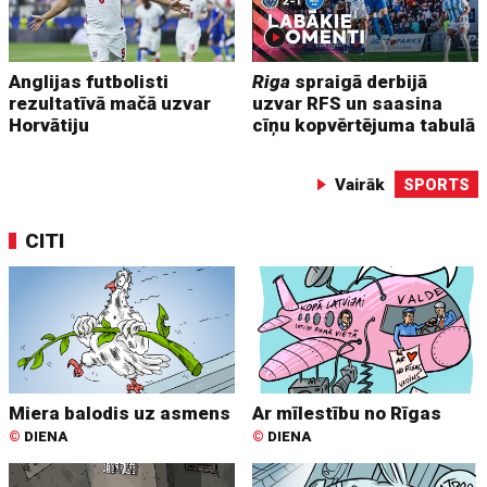
Anglijas futbolisti
Riga
spraigā derbijā
rezultatīvā mačā uzvar
uzvar RFS un saasina
Horvātiju
cīņu kopvērtējuma tabulā
Vairāk
SPORTS
CITI
Miera balodis uz asmens
Ar mīlestību no Rīgas
©
DIENA
©
DIENA