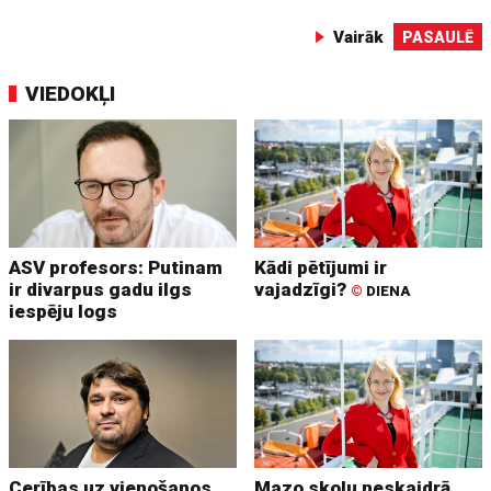
Vairāk
PASAULĒ
VIEDOKĻI
ASV profesors: Putinam
Kādi pētījumi ir
ir divarpus gadu ilgs
vajadzīgi?
©
DIENA
iespēju logs
Cerības uz vienošanos
Mazo skolu neskaidrā