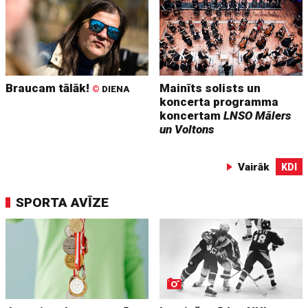
Braucam tālāk!
Mainīts solists un
©
DIENA
koncerta programma
koncertam
LNSO Mālers
un Voltons
Vairāk
KDI
SPORTA AVĪZE