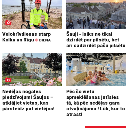
Velobrīvdienas starp
Šauļi - laiks ne tikai
Kolku un Rīgu
dzirdēt par pilsētu, bet
©
DIENA
arī sadzirdēt pašu pilsētu
Nedēļas nogales
Pēc šo vietu
piedzīvojumi Šauļos –
apmeklēšanas jutīsies
atklājiet vietas, kas
tā, kā pēc nedēļas gara
pārsteidz pat vietējos!
atvaļinājuma ! Lūk, kur to
atrast!