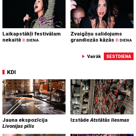
Laikapstākļi festivālam
Zvaigžņu salidojums
nekaitē
grandiozās kāzās
©
DIENA
©
DIENA
Vairāk
SESTDIENA
KDI
Jauna ekspozīcija
Izstāde
Atstātās liesmas
Livonijas pilis