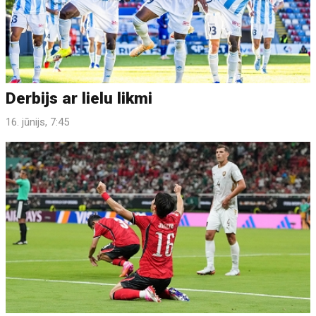
Derbijs ar lielu likmi
16. jūnijs, 7:45