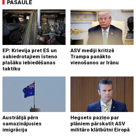
PASAULĒ
EP: Krievija pret ES un
ASV mediji kritizē
sabiedrotajiem īsteno
Trampa panākto
plašāku iebiedēšanas
vienošanos ar Irānu
taktiku
Austrālijā pērn
Hegsets paziņo par
samazinājusies
plāniem pārskatīt ASV
imigrācija
militāro klātbūtni Eiropā