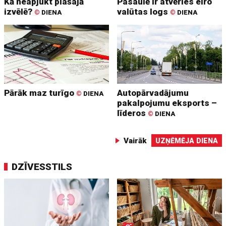
Kā neapjukt plašajā
Pasaulē ir atvēries eiro
izvēlē?
valūtas logs
©
DIENA
©
DIENA
Pārāk maz turīgo
Autopārvadājumu
©
DIENA
pakalpojumu eksports –
līderos
©
DIENA
Vairāk
UZŅĒMĒJA DIENA
DZĪVESSTILS