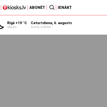
ABONĒT
IENĀKT
Rīgā +19 °C
Ceturtdiena, 6. augusts
Skaidrs
Aisma, Askolds