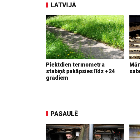
LATVIJĀ
Piektdien termometra
Mār
stabiņš pakāpsies līdz +24
sab
grādiem
PASAULĒ