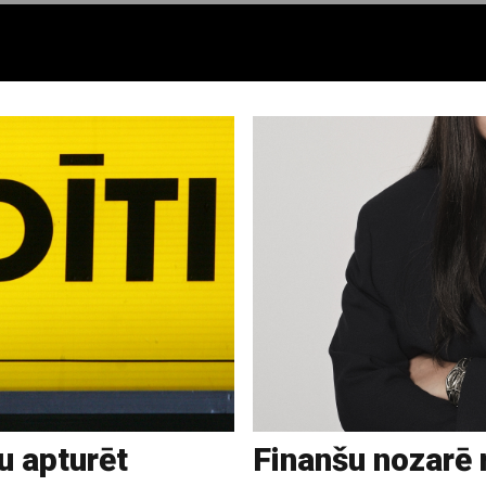
u apturēt
Finanšu nozarē 