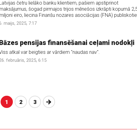
Latvijas četru lielāko banku klientiem, pašiem apstiprinot
maksājumus, šogad pirmajos trijos mēnešos izkrāpti kopumā 2,
miljoni eiro, liecina Finanšu nozares asociācijas (FNA) publiskotie
6. maijs, 2025, 7:17
Bāzes pensijas finansēšanai ceļami nodokļi
Viss atkal var beigties ar vārdiem "naudas nav".
26. februāris, 2025, 6:15
Nākošā
1
2
3