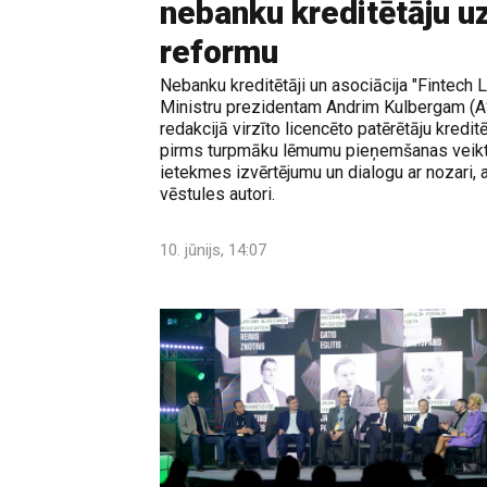
nebanku kreditētāju u
reformu
Nebanku kreditētāji un asociācija "Fintech La
Ministru prezidentam Andrim Kulbergam (AS)
redakcijā virzīto licencēto patērētāju kredi
pirms turpmāku lēmumu pieņemšanas veikt 
ietekmes izvērtējumu un dialogu ar nozari,
vēstules autori.
10. jūnijs, 14:07