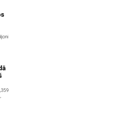
os
joni
dā
š
,359
,
s