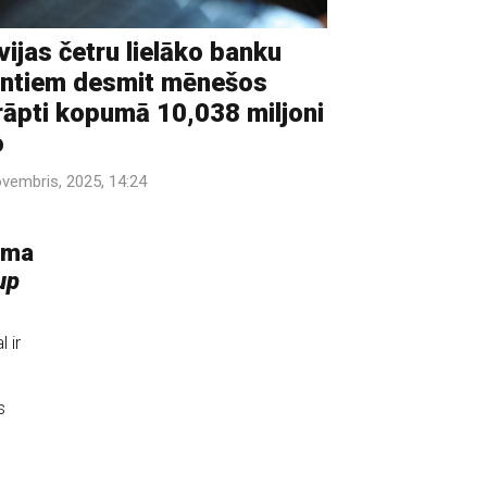
vijas četru lielāko banku
entiem desmit mēnešos
rāpti kopumā 10,038 miljoni
o
ovembris, 2025, 14:24
uma
up
 ir
s