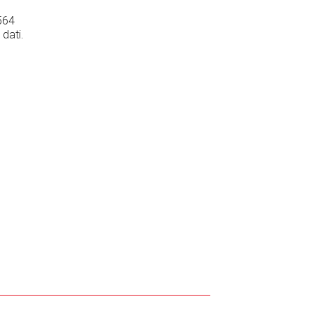
564
 dati.