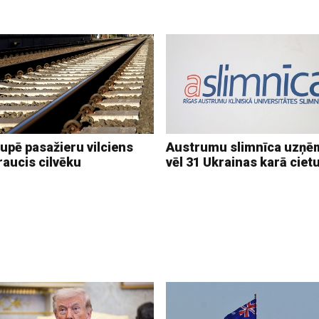
upē pasažieru vilciens
Austrumu slimnīca uzņē
raucis cilvēku
vēl 31 Ukrainas karā ciet