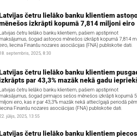
Latvijas četru lielāko banku klientiem astoņ
mēnešos izkrāpti kopumā 7,814 miljoni eiro
Latvijas četru lielāko banku klientiem, pašiem apstiprinot
maksājumus, šogad astoņos mēnešos izkrāpti kopumā 7,814 mil
eiro, liecina Finanšu nozares asociācijas (FNA) publiskotie dati.
18. septembris, 2025, 8:30
Latvijas četru lielāko banku klientiem pusga
izkrāpts par 43,3% mazāk nekā gadu iepriek
Latvijas četru lielāko banku klientiem, pašiem apstiprinot
maksājumus, šogad pirmajos sešos mēnešos izkrāpti kopumā 5
miljoni eiro, kas ir par 43,3% mazāk nekā attiecīgajā periodā pērn
liecina Finanšu nozares asociācijas (FNA) publiskotie dati.
22. jūlijs, 2025, 13:55
Latvijas četru lielāko banku klientiem pieco