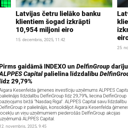
Latvijas četru lielāko banku
Lat
klientiem šogad izkrāpti
kli
10,954 miljoni eiro
izk
eir
15. decembris, 2025, 11:42
25. n
Pirms gaidāmā INDEXO un
DelfinGroup
darīj
ALPPES Capital
palielina līdzdalību
DelfinGro
līdz 29,79%
Aigara Kesenfelda ģimenes investīciju uzņēmums ALPPES Capital
palielinājis līdzdalību DelfinGroup līdz 29,79%, liecina DelfinGroup
paziņojums biržā “Nasdaq Riga”. ALPPES Capital savu līdzdalību
DelfinGroup ir palielinājis, konsolidējot Aigara Kesenfelda ģimene
locekļu un viņu uzņēmumiem piederošās DelfinGroup akcijas
uzņēmumā ALPPES Capital.
12. novembris, 2025, 9:45