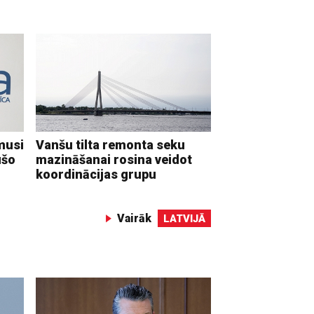
musi
Vanšu tilta remonta seku
ušo
mazināšanai rosina veidot
koordinācijas grupu
Vairāk
LATVIJĀ