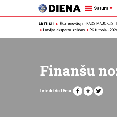
Saturs
Ēku renovācija - KĀDS MĀJOKLIS
AKTUĀLI
Latvijas eksporta izcilības
PK futbolā - 202
Finanšu no
Ieteikt šo tēmu