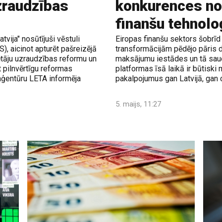
zraudzības
konkurences no
finanšu tehnol
tvija" nosūtījuši vēstuli
Eiropas finanšu sektors šobrīd
, aicinot apturēt pašreizējā
transformācijām pēdējo pāris 
tētāju uzraudzības reformu un
maksājumu iestādes un tā sauc
pilnvērtīgu reformas
platformas īsā laikā ir būtiski 
 aģentūru LETA informēja
pakalpojumus gan Latvijā, gan c
5. maijs, 11:27