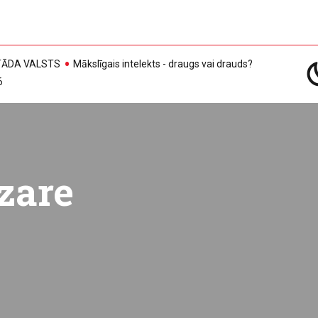
, TĀDA VALSTS
Mākslīgais intelekts - draugs vai drauds?
6
zare