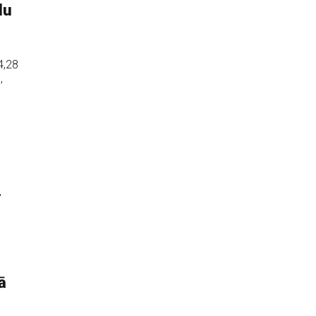
du
4,28
,
,
ā