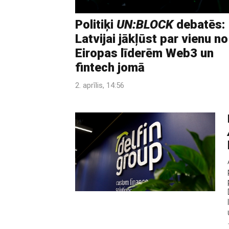
Politiķi
UN:BLOCK
debatēs:
Latvijai jākļūst par vienu no
Eiropas līderēm Web3 un
fintech jomā
2. aprīlis, 14:56