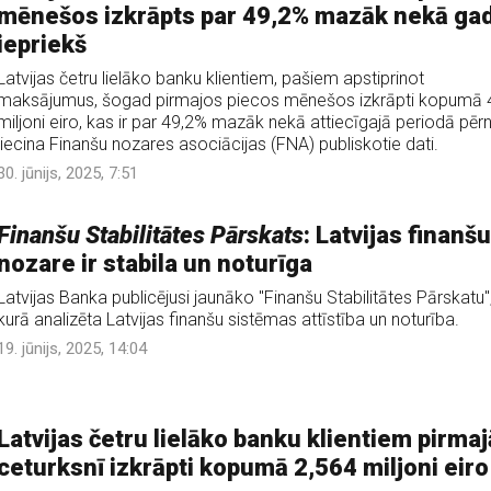
mēnešos izkrāpts par 49,2% mazāk nekā ga
iepriekš
Latvijas četru lielāko banku klientiem, pašiem apstiprinot
maksājumus, šogad pirmajos piecos mēnešos izkrāpti kopumā 
miljoni eiro, kas ir par 49,2% mazāk nekā attiecīgajā periodā pērn
liecina Finanšu nozares asociācijas (FNA) publiskotie dati.
30. jūnijs, 2025, 7:51
Finanšu Stabilitātes Pārskats
: Latvijas finanšu
nozare ir stabila un noturīga
Latvijas Banka publicējusi jaunāko "Finanšu Stabilitātes Pārskatu"
kurā analizēta Latvijas finanšu sistēmas attīstība un noturība.
19. jūnijs, 2025, 14:04
Latvijas četru lielāko banku klientiem pirmaj
ceturksnī izkrāpti kopumā 2,564 miljoni eiro