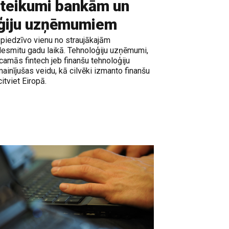
teikumi bankām un
oģiju uzņēmumiem
 piedzīvo vienu no straujākajām
desmitu gadu laikā. Tehnoloģiju uzņēmumi,
amās fintech jeb finanšu tehnoloģiju
mainījušas veidu, kā cilvēki izmanto finanšu
itviet Eiropā.