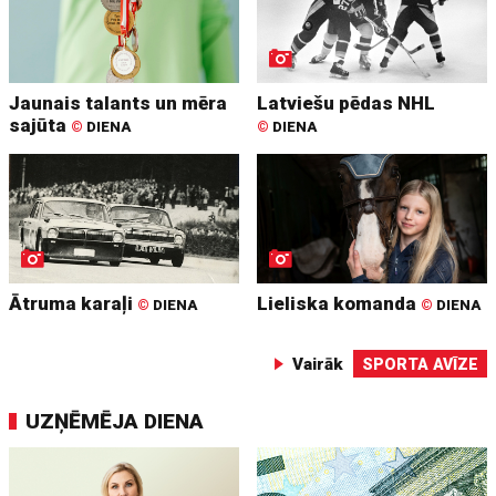
Jaunais talants un mēra
Latviešu pēdas NHL
sajūta
©
DIENA
©
DIENA
Ātruma karaļi
Lieliska komanda
©
DIENA
©
DIENA
Vairāk
SPORTA AVĪZE
UZŅĒMĒJA DIENA