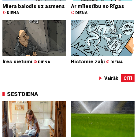
Miera balodis uz asmens
Ar mīlestību no Rīgas
©
DIENA
©
DIENA
Īres cietumi
Bīstamie zaķi
©
DIENA
©
DIENA
Vairāk
CITI
SESTDIENA