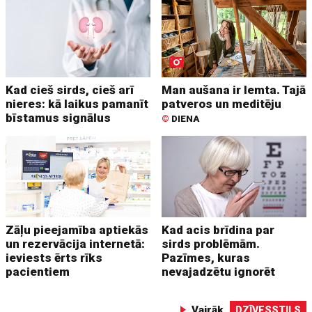
Kad cieš sirds, cieš arī
Man aušana ir lemta. Tajā
nieres: kā laikus pamanīt
patveros un meditēju
bīstamus signālus
©
DIENA
Zāļu pieejamība aptiekās
Kad acis brīdina par
un rezervācija internetā:
sirds problēmām.
ieviests ērts rīks
Pazīmes, kuras
pacientiem
nevajadzētu ignorēt
Vairāk
DZĪVESSTILS