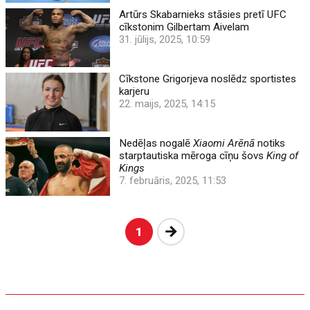
Artūrs Skabarnieks stāsies pretī UFC
cīkstonim Gilbertam Aivelam
31. jūlijs, 2025, 10:59
Cīkstone Grigorjeva noslēdz sportistes
karjeru
22. maijs, 2025, 14:15
Nedēļas nogalē
Xiaomi Arēnā
notiks
starptautiska mēroga cīņu šovs
King of
Kings
7. februāris, 2025, 11:53
Nākošā
1