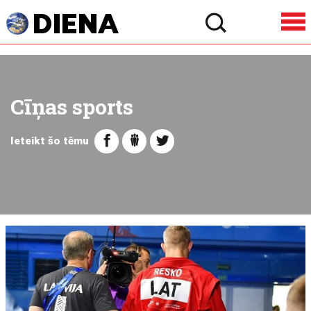
Cīņas sports
Ieteikt šo tēmu