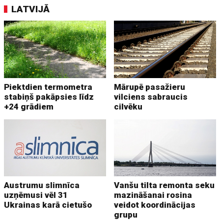
LATVIJĀ
Piektdien termometra
Mārupē pasažieru
stabiņš pakāpsies līdz
vilciens sabraucis
+24 grādiem
cilvēku
Austrumu slimnīca
Vanšu tilta remonta seku
uzņēmusi vēl 31
mazināšanai rosina
Ukrainas karā cietušo
veidot koordinācijas
grupu