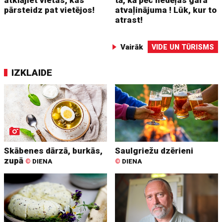
pārsteidz pat vietējos!
atvaļinājuma ! Lūk, kur to
atrast!
Vairāk
VIDE UN TŪRISMS
IZKLAIDE
Skābenes dārzā, burkās,
Saulgriežu dzērieni
zupā
©
DIENA
©
DIENA