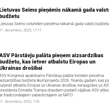
Lietuvas Seims pieņēmis nākamā gada valst
budžetu
Lietuvas Seims ceturtdien pieņēma nākamā gada valsts budžetu
11. decembris, 2025, 17:17
ASV Pārstāvju palāta pieņem aizsardzības
budžetu, kas ietver atbalstu Eiropas un
Ukrainas drošībai
ASV Kongresa apakšnams Pārstāvju palāta trešdien pieņēma
aizsardzības budžeta likumprojektu 2026. finanšu gadam, kas p
turpināt atbalstu Eiropas un Ukrainas drošībai, neraugoties uz AS
prezidenta Donalda Trampa draudiem padarīt vājākas ASV attie
ar tradicionālajiem sabiedrotajiem un NATO.
11. decembris, 2025, 7:45