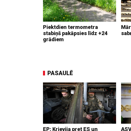
Piektdien termometra
Mār
stabiņš pakāpsies līdz +24
sab
grādiem
PASAULĒ
EP: Krievija pret ES un
ASV