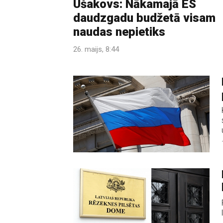
Ušakovs: Nākamajā ES
daudzgadu budžetā visam
naudas nepietiks
26. maijs, 8:44