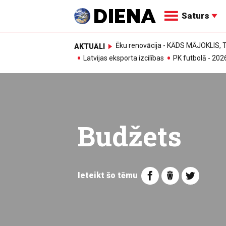
Saturs
Ēku renovācija - KĀDS MĀJOKLIS
AKTUĀLI
Latvijas eksporta izcilības
PK futbolā - 202
Budžets
Ieteikt šo tēmu