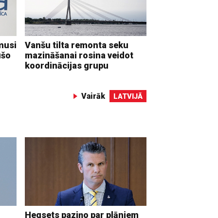
musi
Vanšu tilta remonta seku
ušo
mazināšanai rosina veidot
koordinācijas grupu
Vairāk
LATVIJĀ
Hegsets paziņo par plāniem