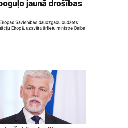
poguļo jaunā drošības
ais Eiropas Savienības daudzgadu budžets
āciju Eiropā, uzsvēra ārlietu ministre Baiba