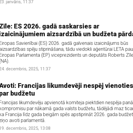
23. janvāris, 11:37
Zīle: ES 2026. gadā saskarsies ar
izaicinājumiem aizsardzībā un budžeta pārd
Eiropas Savienībai (ES) 2026. gadā galvenais izaicinājums būs
aizsardzības spēju stiprināšana, tādu viedokli aģentūrai LETA pa
Eiropas Parlamenta (EP) viceprezidents un deputāts Roberts Zīl
(NA).
24. decembris, 2025, 11:37
Avoti: Francijas likumdevēji nespēj vienotie
par budžetu
Francijas likumdevēju apvienotā komiteja piektdien nespēja panā
kompromisu par nākamā gada valsts budžetu, tādējādi maz tic
ka Francija līdz gada beigām spēs apstiprināt 2026. gada budžet
ziņo avoti parlamentā.
19. decembris, 2025, 13:08