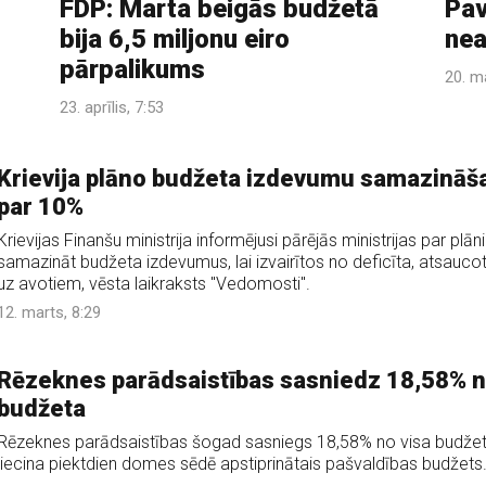
FDP: Marta beigās budžetā
Pav
bija 6,5 miljonu eiro
nea
pārpalikums
20. m
23. aprīlis, 7:53
Krievija plāno budžeta izdevumu samazināš
par 10%
Krievijas Finanšu ministrija informējusi pārējās ministrijas par plā
samazināt budžeta izdevumus, lai izvairītos no deficīta, atsaucot
uz avotiem, vēsta laikraksts "Vedomosti".
12. marts, 8:29
Rēzeknes parādsaistības sasniedz 18,58% 
budžeta
Rēzeknes parādsaistības šogad sasniegs 18,58% no visa budžet
liecina piektdien domes sēdē apstiprinātais pašvaldības budžets