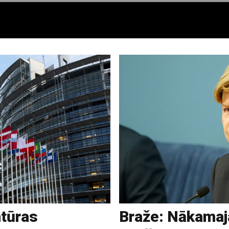
ntūras
Braže: Nākama