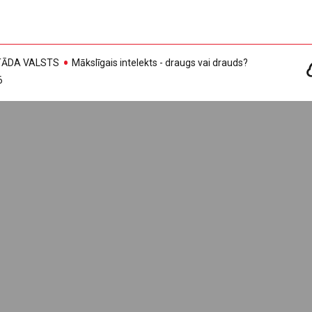
, TĀDA VALSTS
Mākslīgais intelekts - draugs vai drauds?
6