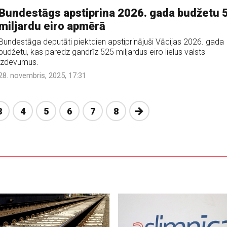
Bundestāgs apstiprina 2026. gada budžetu 
miljardu eiro apmērā
Bundestāga deputāti piektdien apstiprinājuši Vācijas 2026. gada
budžetu, kas paredz gandrīz 525 miljardus eiro lielus valsts
izdevumus.
28. novembris, 2025, 17:31
Nākošā
3
4
5
6
7
8