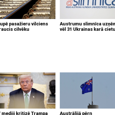
upē pasažieru vilciens
Austrumu slimnīca uzņē
raucis cilvēku
vēl 31 Ukrainas karā ciet
 mediji kritizē Trampa
Austrālijā pērn