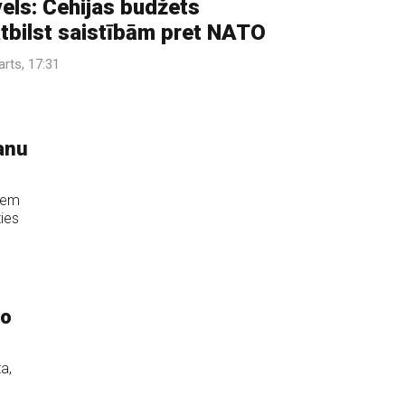
els: Čehijas budžets
tbilst saistībām pret NATO
arts, 17:31
anu
niem
ies
no
a,
.