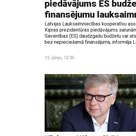
piedāvājums ES budž
finansējumu lauksaim
Latvijas Lauksaimniecības kooperatīvu aso
Kipras prezidentūras piedāvājums sarunā
Savienības (ES) daudzgadu budžetu var ats
bez nepieciešamā finansējuma, informēja 
15. jūnijs, 12:30