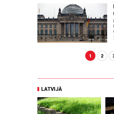
1
2
LATVIJĀ