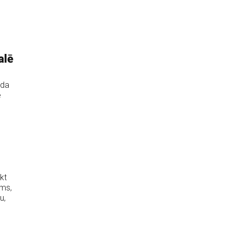
alē
uda
e
s
kt
ams,
u,