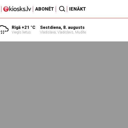
ABONĒT
IENĀKT
Rīgā +21 °C
Sestdiena, 8. augusts
Viegls lietus
Vladislava, Vladislavs, Mudīte