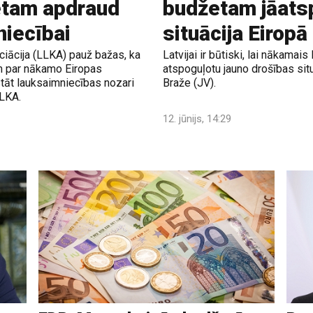
etam apdraud
budžetam jāats
niecībai
situācija Eiropā
ciācija (LLKA) pauž bažas, ka
Latvijai ir būtiski, lai nākam
m par nākamo Eiropas
atspoguļotu jauno drošības situ
tāt lauksaimniecības nozari
Braže (JV).
LLKA.
12. jūnijs, 14:29