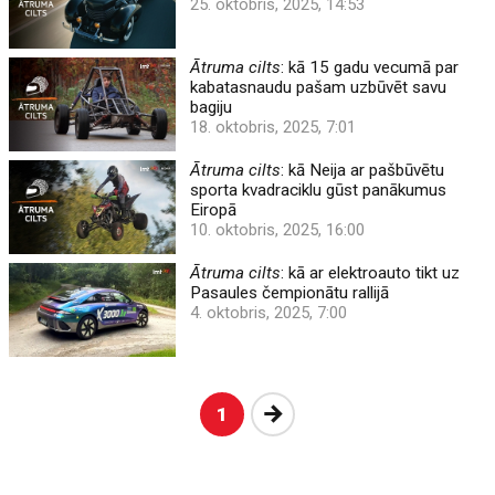
25. oktobris, 2025, 14:53
Ātruma cilts
: kā 15 gadu vecumā par
kabatasnaudu pašam uzbūvēt savu
bagiju
18. oktobris, 2025, 7:01
Ātruma cilts
: kā Neija ar pašbūvētu
sporta kvadraciklu gūst panākumus
Eiropā
10. oktobris, 2025, 16:00
Ātruma cilts
: kā ar elektroauto tikt uz
Pasaules čempionātu rallijā
4. oktobris, 2025, 7:00
Nākošā
1