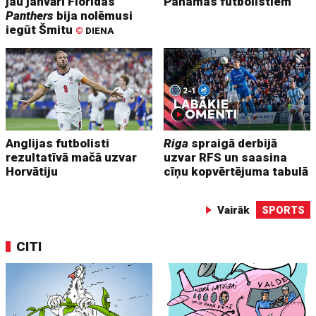
jau janvārī Floridas
Panamas futbolistiem
Panthers
bija nolēmusi
iegūt Šmitu
©
DIENA
Anglijas futbolisti
Riga
spraigā derbijā
rezultatīvā mačā uzvar
uzvar RFS un saasina
Horvātiju
cīņu kopvērtējuma tabulā
Vairāk
SPORTS
CITI