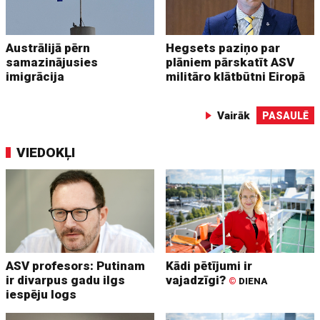
Austrālijā pērn
Hegsets paziņo par
samazinājusies
plāniem pārskatīt ASV
imigrācija
militāro klātbūtni Eiropā
Vairāk
PASAULĒ
VIEDOKĻI
ASV profesors: Putinam
Kādi pētījumi ir
ir divarpus gadu ilgs
vajadzīgi?
©
DIENA
iespēju logs