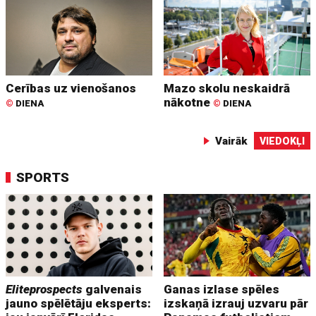
Cerības uz vienošanos
Mazo skolu neskaidrā
nākotne
©
DIENA
©
DIENA
Vairāk
VIEDOKĻI
SPORTS
Eliteprospects
galvenais
Ganas izlase spēles
jauno spēlētāju eksperts:
izskaņā izrauj uzvaru pār