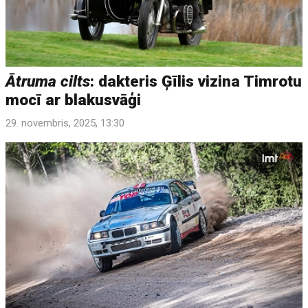
Ātruma cilts
: dakteris Ģīlis vizina Timrotu
mocī ar blakusvāģi
29. novembris, 2025, 13:30