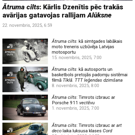
Ātruma cilts
: Kārlis Dzenītis pēc trakās
avārijas gatavojas rallijam
Alūksne
22. novembris, 2025, 6:59
Ātruma cilts
: kā simtgades labākais
moto treneris uzbūvēja Latvijas
motosportu
15. novembris, 2025, 7:00
Ātruma cilts
: kā autosports un
basketbols pretojās padomju sistēmai
filmā
Tīklā. TTT leģendas dzimšana
8. novembris, 2025, 8:00
Ātruma cilts
: Timrots izbrauc ar
Porsche 911
vectēvu
1. novembris, 2025, 7:00
Ātruma cilts
: Timrots izbrauc ar
art
deco
laika luksusa klases
Cord