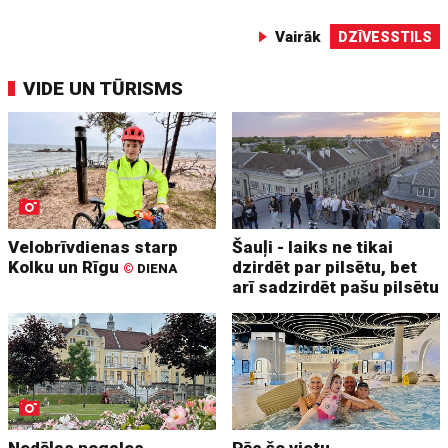
Vairāk
DZĪVESSTILS
VIDE UN TŪRISMS
Velobrīvdienas starp
Šauļi - laiks ne tikai
Kolku un Rīgu
dzirdēt par pilsētu, bet
©
DIENA
arī sadzirdēt pašu pilsētu
Nedēļas nogales
Pēc šo vietu