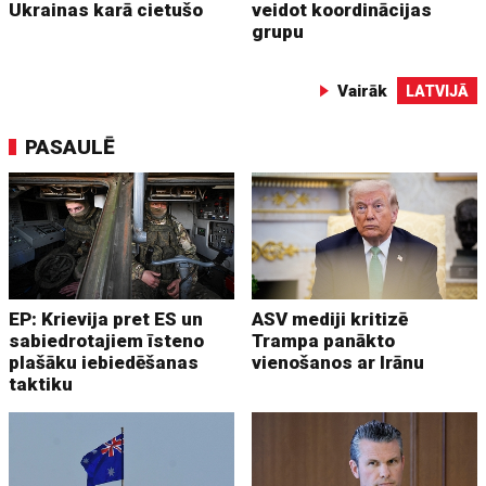
Ukrainas karā cietušo
veidot koordinācijas
grupu
Vairāk
LATVIJĀ
PASAULĒ
EP: Krievija pret ES un
ASV mediji kritizē
sabiedrotajiem īsteno
Trampa panākto
plašāku iebiedēšanas
vienošanos ar Irānu
taktiku