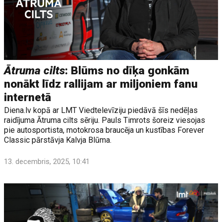
Ātruma cilts
: Blūms no dīķa gonkām
nonākt līdz rallijam ar miljoniem fanu
internetā
Diena.lv kopā ar LMT Viedtelevīziju piedāvā šīs nedēļas
raidījuma Ātruma cilts sēriju. Pauls Timrots šoreiz viesojas
pie autosportista, motokrosa braucēja un kustības Forever
Classic pārstāvja Kalvja Blūma.
13. decembris, 2025, 10:41