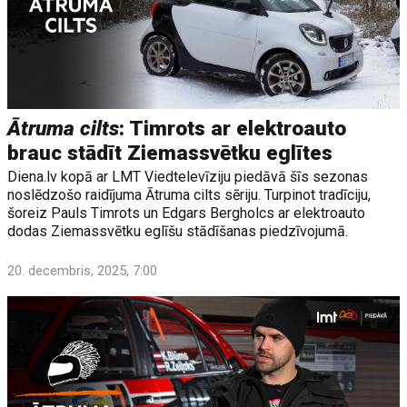
Ātruma cilts
: Timrots ar elektroauto
brauc stādīt Ziemassvētku eglītes
Diena.lv kopā ar LMT Viedtelevīziju piedāvā šīs sezonas
noslēdzošo raidījuma Ātruma cilts sēriju. Turpinot tradīciju,
šoreiz Pauls Timrots un Edgars Bergholcs ar elektroauto
dodas Ziemassvētku eglīšu stādīšanas piedzīvojumā.
20. decembris, 2025, 7:00