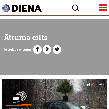
Ātruma cilts
Ieteikt šo tēmu