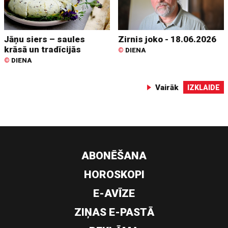
Jāņu siers – saules
Zirnis joko - 18.06.2026
krāsā un tradīcijās
©
DIENA
©
DIENA
Vairāk
IZKLAIDE
ABONĒŠANA
HOROSKOPI
E-AVĪZE
ZIŅAS E-PASTĀ