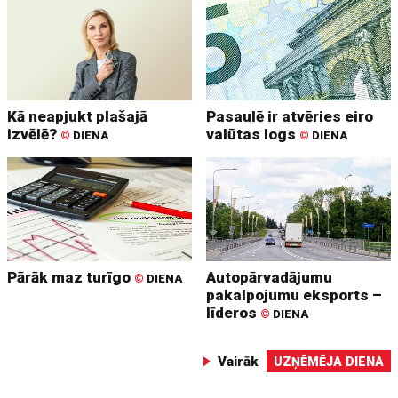
Kā neapjukt plašajā
Pasaulē ir atvēries eiro
izvēlē?
valūtas logs
©
DIENA
©
DIENA
Pārāk maz turīgo
Autopārvadājumu
©
DIENA
pakalpojumu eksports –
līderos
©
DIENA
Vairāk
UZŅĒMĒJA DIENA