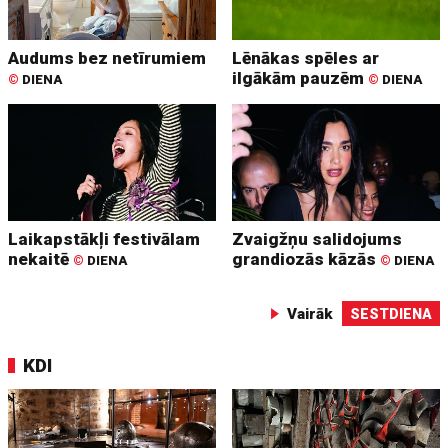
Audums bez netīrumiem
Lēnākas spēles ar
ilgākām pauzēm
©
DIENA
©
DIENA
Laikapstākļi festivālam
Zvaigžņu salidojums
nekaitē
grandiozās kāzās
©
DIENA
©
DIENA
Vairāk
SESTDIENA
KDI