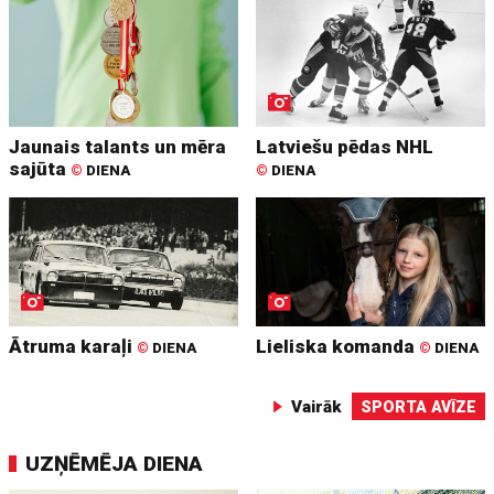
Jaunais talants un mēra
Latviešu pēdas NHL
sajūta
©
DIENA
©
DIENA
Ātruma karaļi
Lieliska komanda
©
DIENA
©
DIENA
Vairāk
SPORTA AVĪZE
UZŅĒMĒJA DIENA