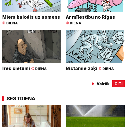
Miera balodis uz asmens
Ar mīlestību no Rīgas
©
DIENA
©
DIENA
Īres cietumi
Bīstamie zaķi
©
DIENA
©
DIENA
Vairāk
CITI
SESTDIENA