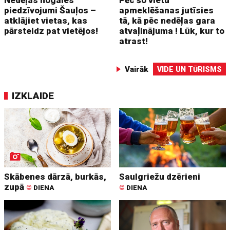
piedzīvojumi Šauļos –
apmeklēšanas jutīsies
atklājiet vietas, kas
tā, kā pēc nedēļas gara
pārsteidz pat vietējos!
atvaļinājuma ! Lūk, kur to
atrast!
Vairāk
VIDE UN TŪRISMS
IZKLAIDE
Skābenes dārzā, burkās,
Saulgriežu dzērieni
zupā
©
DIENA
©
DIENA