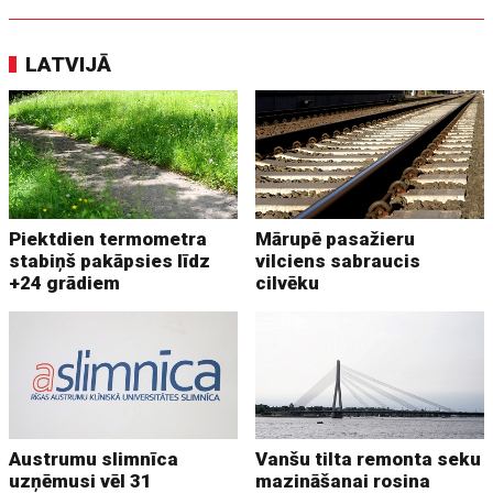
LATVIJĀ
Piektdien termometra
Mārupē pasažieru
stabiņš pakāpsies līdz
vilciens sabraucis
+24 grādiem
cilvēku
Austrumu slimnīca
Vanšu tilta remonta seku
uzņēmusi vēl 31
mazināšanai rosina