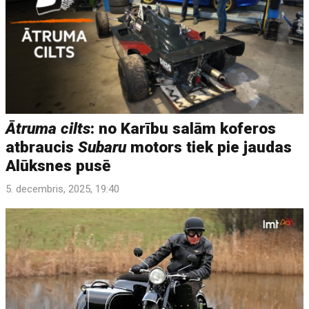
Ātruma cilts
: no Karību salām koferos
atbraucis
Subaru
motors tiek pie jaudas
Alūksnes pusē
5. decembris, 2025, 19:40