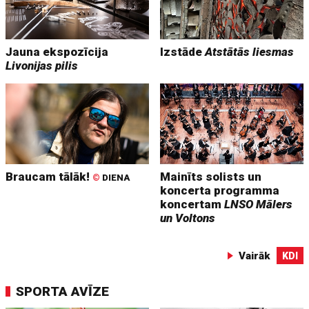
Jauna ekspozīcija
Izstāde
Atstātās liesmas
Livonijas pilis
Braucam tālāk!
Mainīts solists un
©
DIENA
koncerta programma
koncertam
LNSO Mālers
un Voltons
Vairāk
KDI
SPORTA AVĪZE