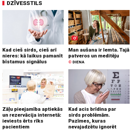
DZĪVESSTILS
Kad cieš sirds, cieš arī
Man aušana ir lemta. Tajā
nieres: kā laikus pamanīt
patveros un meditēju
bīstamus signālus
©
DIENA
Zāļu pieejamība aptiekās
Kad acis brīdina par
un rezervācija internetā:
sirds problēmām.
ieviests ērts rīks
Pazīmes, kuras
pacientiem
nevajadzētu ignorēt