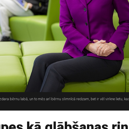
ara bērnu labā, un to mēs arī bērnu slimnīcā redzam, bet ir vēl virkne lietu, kas,
ūpes kā glābšanas riņ