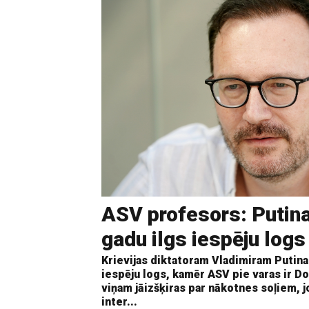
ASV profesors: Putina
gadu ilgs iespēju logs
Krievijas diktatoram Vladimiram Putina
iespēju logs, kamēr ASV pie varas ir Do
viņam jāizšķiras par nākotnes soļiem, j
inter...