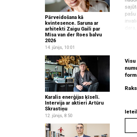
sajūt
pašu 
Pārveidošana kā
inval
kvintesence. Saruna ar
dara,
arhitekti Zaigu Gaili par
Mīsa van der Roes balvu
milzī
2026
svarī
14. jūnijs, 10:01
akcij
Visu
numu
form
Raks
Karalis enerģijas ķīselī.
Intervija ar aktieri Artūru
Skrastiņu
Ietei
12. jūnijs, 8:50