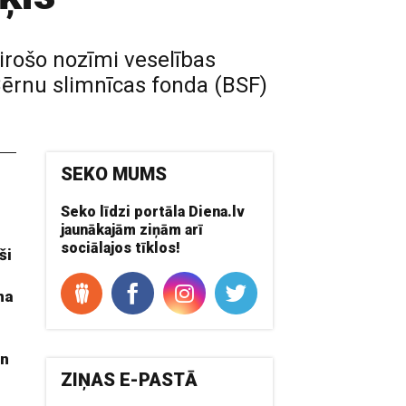
ķirošo nozīmi veselības
Bērnu slimnīcas fonda (BSF)
SEKO MUMS
Seko līdzi portāla Diena.lv
n
jaunākajām ziņām arī
sociālajos tīklos!
ši
ma
en
ZIŅAS E-PASTĀ
,