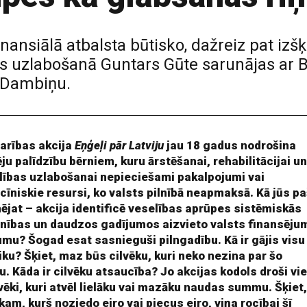
finansiālā atbalsta būtisko, dažreiz pat izš
jas uzlabošanā Guntars Gūte sarunājas ar 
i Dambiņu.
arības akcija
Eņģeļi pār Latviju
jau 18 gadus nodrošina
ēju palīdzību bērniem, kuru ārstēšanai, rehabilitācijai u
lības uzlabošanai nepieciešami pakalpojumi vai
cīniskie resursi, ko valsts pilnībā neapmaksā. Kā jūs pa
nējat – akcija identificē veselības aprūpes sistēmiskās
lnības un daudzos gadījumos aizvieto valsts finansēju
umu? Šogad esat sasnieguši pilngadību. Kā ir gājis visu
aiku? Šķiet, maz būs cilvēku, kuri neko nezina par šo
u. Kāda ir cilvēku atsaucība? Jo akcijas kodols droši vi
lvēki, kuri atvēl lielāku vai mazāku naudas summu. Šķiet
kam, kurš noziedo eiro vai piecus eiro, viņa rocībai šī