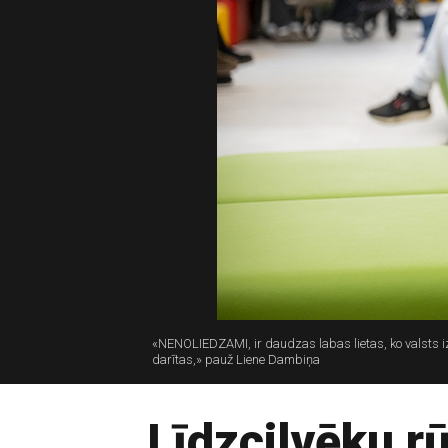
«NENOLIEDZAMI, ir daudzas labas lietas, ko valsts izd
darītas,» pauž Liene Dambiņa
Līdzcilvēku r