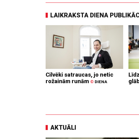
LAIKRAKSTA DIENA PUBLIKĀ
Cilvēki satraucas, jo netic
Līd
rožainām runām
glā
©
DIENA
AKTUĀLI