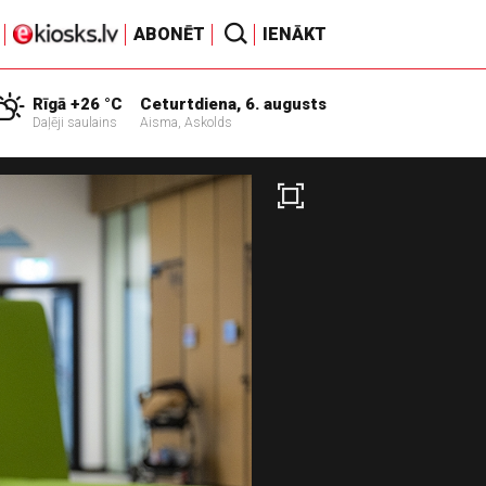
ABONĒT
IENĀKT
Rīgā +26 °C
Ceturtdiena, 6. augusts
Daļēji saulains
Aisma, Askolds