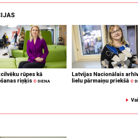
CIJAS
zcilvēku rūpes kā
Latvijas Nacionālais arhīv
bšanas riņķis
lielu pārmaiņu priekšā
©
DIENA
©
D
Va