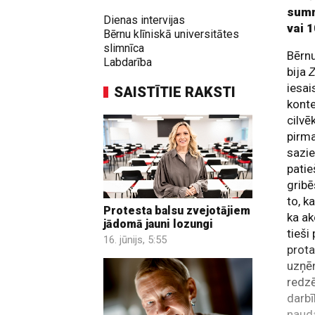
summ
Dienas intervijas
vai 
Bērnu klīniskā universitātes
slimnīca
Bērnu
Labdarība
bija
Z
iesai
SAISTĪTIE RAKSTI
konte
cilvē
pirma
sazie
patie
gribē
to, k
Protesta balsu zvejotājiem
ka ak
jādomā jauni lozungi
tieši
16. jūnijs, 5:55
prota
uzņēm
redzē
darbī
nauda