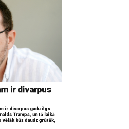
m ir divarpus
m ir divarpus gadu ilgs
nalds Tramps, un tā laikā
o vēlāk būs daudz grūtāk,