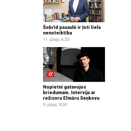
Šobrīd pasaulē ir ļoti liela
nenoteiktība
11. jūnijs, 6:20
Nopietni gatavojos
briedumam. Intervija ar
režisoru Elmāru Seņkovu
9. jūnijs, 8:00