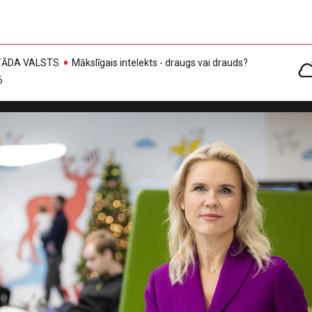
, TĀDA VALSTS
Mākslīgais intelekts - draugs vai drauds?
6