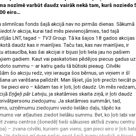
a nozīmē varbūt daudz vairāk nekā tam, kurš noziedo 
100 eiro…
 slimnīcas fonds šajā akcijā nav no pirmās dienas. Sākumā
iedot.lv
akcija, kurai tad mēs pievienojāmies, tad tajā
stījās LNT, tagad –
TV3 Group.
Tā ka šajos 18 gados akcijas
kstā daudz kas ir mainījies. Taču tas, kas nav mainījies, ir
ku atsaucība, kas šai akcijai ir bijusi ļoti liela jau no pašiem
jiem gadiem. Kaut vai paskatoties pēdējos piecus gadus uz
doto summu – ar katru gadu tā būtiski pieaug. Cilvēki
šām šo akciju redz, viņi ierauga šos bērnus, un viņiem ir šī
šana un varēšana palīdzēt. Man šķiet, jūs ļoti precīzi teicāt p
a tie pieci eiro – kādam tas ir ļoti, ļoti daudz. Un mēs redzam,
cijā
Eņģeļi pār Latviju
, ja skatāmies skaita ziņā, ir ļoti daudz
 privātpersonu ziedojumu. Ja skatāmies summāri, tad,
ms, uzņēmumu ziedojumi veido lielāko daļu, tāpēc ka
ums var atļauties ziedot lielāku summu. Bet, ko ļoti labi var
t zvanu centros (šonedēļ tieši sākusies aktīvā zvanu centru
ba) – zvana cilvēki, kuriem gan viens, gan pieci eiro ir ļoti liel
. Un dažreiz arī man pašai, esot šajā zvanu studijā, ir bijusi