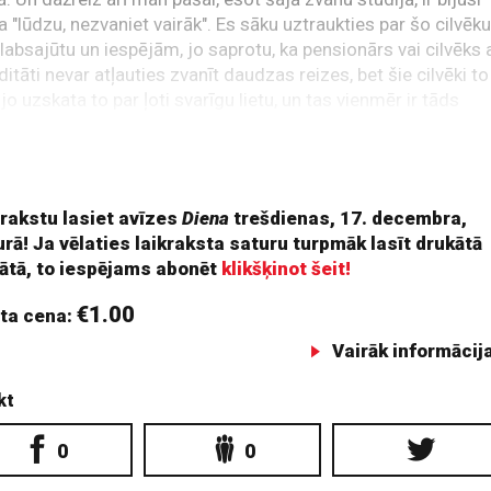
a "lūdzu, nezvaniet vairāk". Es sāku uztraukties par šo cilvēk
labsajūtu un iespējām, jo saprotu, ka pensionārs vai cilvēks 
iditāti nevar atļauties zvanīt daudzas reizes, bet šie cilvēki to
 jo uzskata to par ļoti svarīgu lietu, un tas vienmēr ir tāds
gs aizkustinājums par to, ka šie mūsu bērni cilvēkiem ir ļoti
gi, ka viņi viņus pamana, ka viņi atsaucas, labprāt piedalās ša
ā.
 rakstu lasiet avīzes
Diena
trešdienas, 17. decembra,
rā! Ja vēlaties laikraksta saturu turpmāk lasīt drukātā
ātā, to iespējams abonēt
klikšķinot šeit!
€1.00
ta cena:
Vairāk informācij
kt
0
0