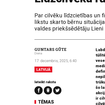
Par cilvēku līdzcietības un 
likstu skarto bērnu situāci
valdes priekšsēdētāju Lien
GUNTARS GŪTE
Labd
Diena
tūlīt
vese
17. decembris, 2025, 6:40
medi
LATVIJĀ
defi
nepi
trūk
Ieteikt rakstu
šo l
akcij
ir ci
TĒMAS
cilvē