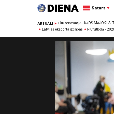
Saturs
Ēku renovācija - KĀDS MĀJOKLIS
AKTUĀLI
Latvijas eksporta izcilības
PK futbolā - 202