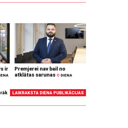
s ir
Premjerei nav bail no
atklātas sarunas
IENA
©
DIENA
irāk
LAIKRAKSTA DIENA PUBLIKĀCIJAS