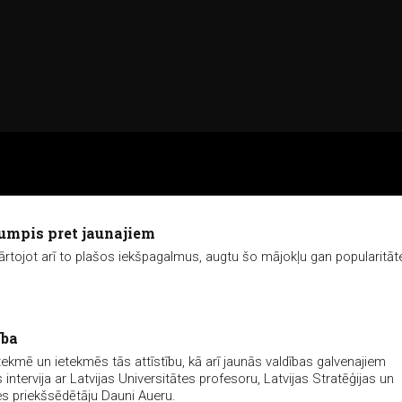
rumpis pret jaunajiem
ārtojot arī to plašos iekšpagalmus, augtu šo mājokļu gan popularitāt
ība
etekmē un ietekmēs tās attīstību, kā arī jaunās valdības galvenajiem
tervija ar Latvijas Universitātes profesoru, Latvijas Stratēģijas un
es priekšsēdētāju Dauni Aueru.