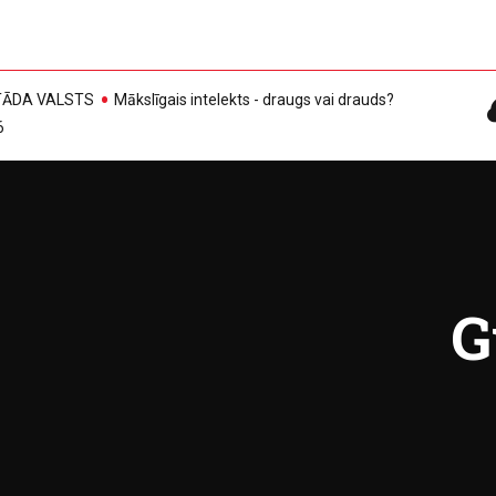
, TĀDA VALSTS
Mākslīgais intelekts - draugs vai drauds?
6
G