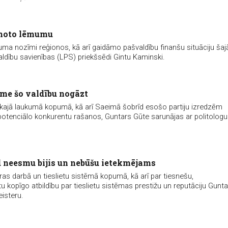
lānoto lēmumu
ma nozīmi reģionos, kā arī gaidāmo pašvaldību finanšu situāciju šaj
ldību savienības (LPS) priekšsēdi Gintu Kaminski.
ēlme šo valdību nogāzt
tiskajā laukumā kopumā, kā arī Saeimā šobrīd esošo partiju izredzēm
 potenciālo konkurentu rašanos, Guntars Gūte sarunājas ar politologu
d neesmu bijis un nebūšu ietekmējams
as darbā un tieslietu sistēmā kopumā, kā arī par tiesnešu,
 kopīgo atbildību par tieslietu sistēmas prestižu un reputāciju Gunta
isteru.