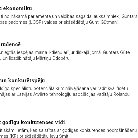
vu ekonomiku
ti no nākamā parlamenta un valdības sagaida lauksaimnieki, Guntars
bības padomes (LOSP) valdes priekšsēdētāju Gunti Gūtmani.
sprudencē
 sniegtās iespējas maina ikdienu arī juridiskajā jomā, Guntars Gūte
u un līdzdibinātāju Mārtiņu Odobēru.
s un konkurētspēju
ldīgo speciālistu potenciāla kriminālvajāšana var radīt kvalificētu
nājas ar Latvijas Atvērto tehnoloģiju asociācijas vadītāju Rolandu
t godīgu konkurences vidi
ūtiskām lietām, kas saistītas ar godīgas konkurences nodrošināšanu,
es (KP) priekšsēdētāju Ievu Šmiti