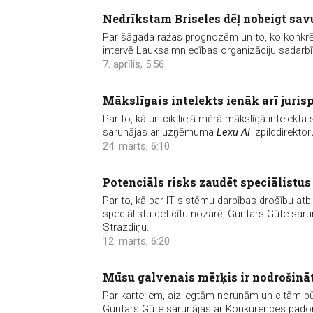
Nedrīkstam Briseles dēļ nobeigt sa
Par šāgada ražas prognozēm un to, ko konkrē
intervē Lauksaimniecības organizāciju sadar
7. aprīlis, 5:56
Mākslīgais intelekts ienāk arī juri
Par to, kā un cik lielā mērā mākslīgā intelekta
sarunājas ar uzņēmuma
Lexu AI
izpilddirektor
24. marts, 6:10
Potenciāls risks zaudēt speciālistu
Par to, kā par IT sistēmu darbības drošību atbi
speciālistu deficītu nozarē, Guntars Gūte saru
Strazdiņu.
12. marts, 6:20
Mūsu galvenais mērķis ir nodrošinā
Par karteļiem, aizliegtām norunām un citām b
Guntars Gūte sarunājas ar Konkurences padom