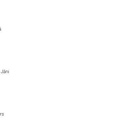
ā
 Jāni
rs