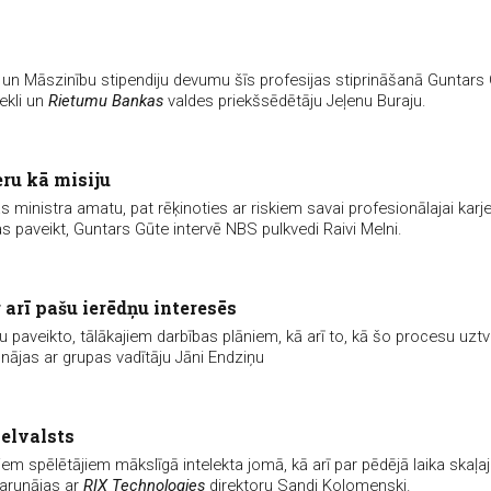
n Māszinību stipendiju devumu šīs profesijas stiprināšanā Guntars
ekli un
Rietumu Bankas
valdes priekšsēdētāju Jeļenu Buraju.
ru kā misiju
 ministra amatu, pat rēķinoties ar riskiem savai profesionālajai karje
s paveikt, Guntars Gūte intervē NBS pulkvedi Raivi Melni.
 arī pašu ierēdņu interesēs
u paveikto, tālākajiem darbības plāniem, kā arī to, kā šo procesu uztv
nājas ar grupas vadītāju Jāni Endziņu
ielvalsts
jiem spēlētājiem mākslīgā intelekta jomā, kā arī par pēdējā laika skaļa
sarunājas ar
RIX Technologies
direktoru Sandi Kolomenski.