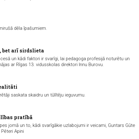
a mirušā dēla īpašumiem.
bet arī sirdslieta
cesā un kādi faktori ir svarīgi, lai pedagoga profesijā noturētu un
nājas ar Rīgas 13. vidusskolas direktori Innu Burovu.
alitāti
rētāji saskata skaidru un tūlītēju ieguvumu.
lības pratībā
ūpes jomā un to, kādi svarīgākie uzlabojumi ir veicami, Guntars Gūte
 Pēteri Apini