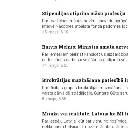
Stipendijas stiprina māsu profesiju
Par medicīnas māsas nozīmi pacientu aprūpē u
intervē Nākotnes atbalsta fonda padomes loc
15. maijs, 6:10
Raivis Melnis: Ministra amatu uztve
Par iemesliem piekrist kandidēt uz aizsardzības
un to, kādus darbus ievēlēšanas gadījumā vēla
14. maijs, 5:55
Birokrātijas mazināšana patiesībā ir
Par Rīcības grupas birokrātijas mazināšanai ja
valsts pārvaldē strādājošie, Guntars Gūte saru
8. maijs, 5:55
Mirāža vai realitāte. Latvija kā MI l
Par iespēju Latvijai kļūt par vienu no nozīmīga
notikumiem Latvijas IT nozarē Guntars Gūte 