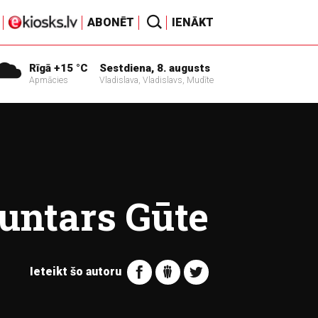
ABONĒT
IENĀKT
Rīgā +15 °C
Sestdiena, 8. augusts
Apmācies
Vladislava, Vladislavs, Mudīte
untars Gūte
Ieteikt šo autoru