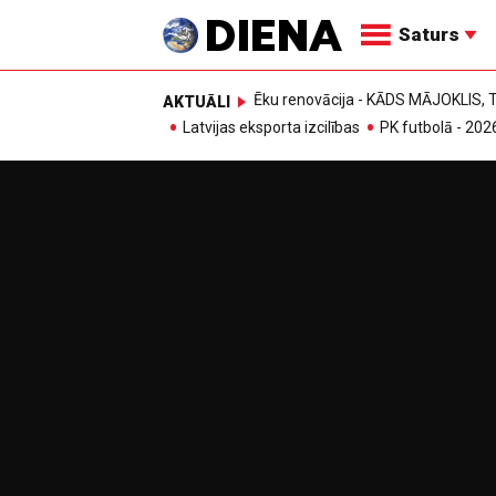
Saturs
Ēku renovācija - KĀDS MĀJOKLIS
AKTUĀLI
Latvijas eksporta izcilības
PK futbolā - 202