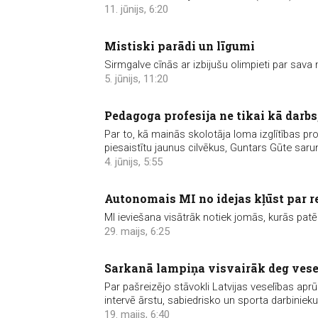
11. jūnijs, 6:20
Mistiski parādi un līgumi
Sirmgalve cīnās ar izbijušu olimpieti par sav
5. jūnijs, 11:20
Pedagoga profesija ne tikai kā darbs, 
Par to, kā mainās skolotāja loma izglītības pro
piesaistītu jaunus cilvēkus, Guntars Gūte saru
4. jūnijs, 5:55
Autonomais MI no idejas kļūst par re
MI ieviešana visātrāk notiek jomās, kurās patē
29. maijs, 6:25
Sarkanā lampiņa visvairāk deg vese
Par pašreizējo stāvokli Latvijas veselības apr
intervē ārstu, sabiedrisko un sporta darbinieku
19. maijs, 6:40