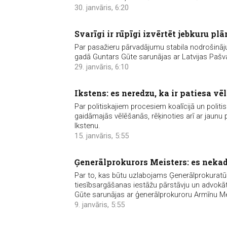
30. janvāris, 6:20
Svarīgi ir rūpīgi izvērtēt jebkuru p
Par pasažieru pārvadājumu stabila nodrošināju
gadā Guntars Gūte sarunājas ar Latvijas Pašva
29. janvāris, 6:10
Ikstens: es neredzu, ka ir patiesa v
Par politiskajiem procesiem koalīcijā un poli
gaidāmajās vēlēšanās, rēķinoties arī ar jaunu
Ikstenu.
15. janvāris, 5:55
Ģenerālprokurors Meisters: es neka
Par to, kas būtu uzlabojams Ģenerālprokuratūr
tiesībsargāšanas iestāžu pārstāvju un advokātu
Gūte sarunājas ar ģenerālprokuroru Armīnu Me
9. janvāris, 5:55