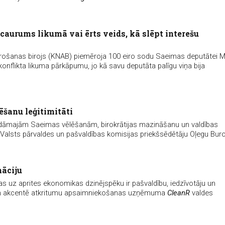
caurums likumā vai ērts veids, kā slēpt interešu
šanas birojs (KNAB) piemēroja 100 eiro sodu Saeimas deputātei Ma
konflikta likuma pārkāpumu, jo kā savu deputāta palīgu viņa bija
šanu leģitimitāti
aidāmajām Saeimas vēlēšanām, birokrātijas mazināšanu un valdības
 Valsts pārvaldes un pašvaldības komisijas priekšsēdētāju Oļegu Bur
āciju
 uz aprites ekonomikas dzinējspēku ir pašvaldību, iedzīvotāju un
em akcentē atkritumu apsaimniekošanas uzņēmuma
CleanR
valdes