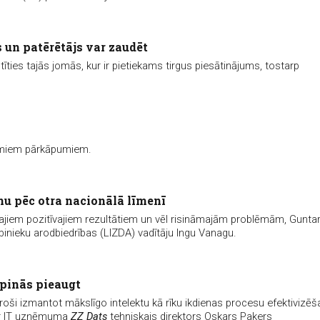
 un patērētājs var zaudēt
stīties tajās jomās, kur ir pietiekams tirgus piesātinājums, tostarp
amiem pārkāpumiem.
u pēc otra nacionālā līmenī
tajiem pozitīvajiem rezultātiem un vēl risināmajām problēmām, Gunta
rbinieku arodbiedrības (LIZDA) vadītāju Ingu Vanagu.
rpinās pieaugt
n droši izmantot mākslīgo intelektu kā rīku ikdienas procesu efektivizēš
ver IT uzņēmuma
ZZ Dats
tehniskais direktors Oskars Pakers