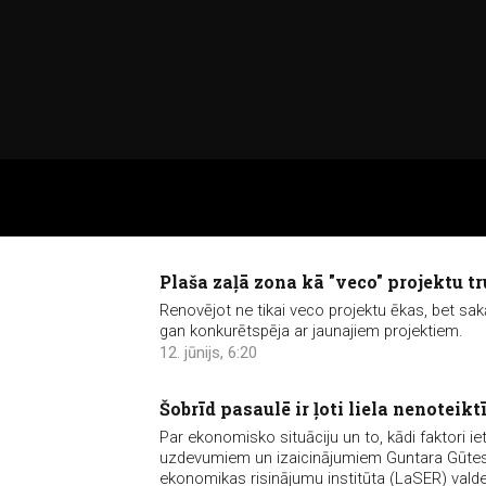
Plaša zaļā zona kā "veco" projektu t
Renovējot ne tikai veco projektu ēkas, bet sak
gan konkurētspēja ar jaunajiem projektiem.
12. jūnijs, 6:20
Šobrīd pasaulē ir ļoti liela nenoteikt
Par ekonomisko situāciju un to, kādi faktori i
uzdevumiem un izaicinājumiem Guntara Gūtes in
ekonomikas risinājumu institūta (LaSER) vald