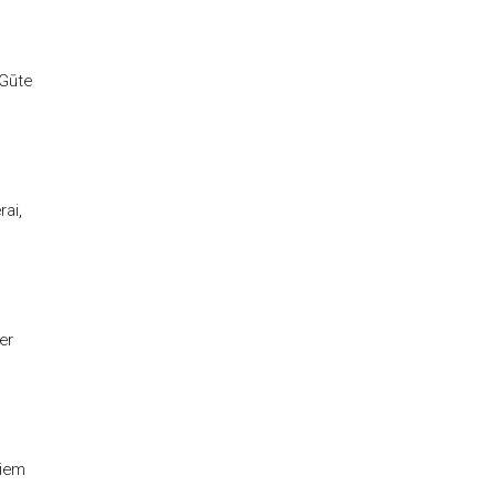
 Gūte
rai,
er
jiem