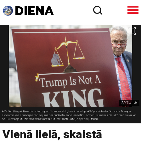
AP/Scanpix
ASV Senātā gaidāms balsojums par likumprojektu, kas ir svarīgs ASV prezidenta Donalda Trampa
ekonomiskās situācijas redzējumā par budžeta sabalansētību. Tomēr likumam ir daudz pretinieku. Ar
šo likumprojektu zināmā mērā varētu tikt ietekmēti Latvijas pensiju fondi.
Vienā lielā, skaistā