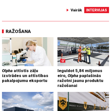
Vairāk
INTERVIJAS
RAŽOŠANA
Olpha
attīstīs zāļu
Ieguldot 5,84 miljonus
izstrādes un attīstības
eiro,
Olpha
paplašinās
pakalpojumu eksportu
ražotni jaunu produktu
ražošanai