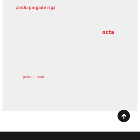
ziedu piegāde rīgā
meliorācijas darbi
octa
dziļurbums
kravu apdrošināšana
granulu katli
siltumsūknis