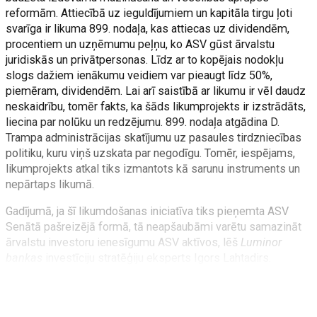
reformām. Attiecībā uz ieguldījumiem un kapitāla tirgu ļoti
svarīga ir likuma 899. nodaļa, kas attiecas uz dividendēm,
procentiem un uzņēmumu peļņu, ko ASV gūst ārvalstu
juridiskās un privātpersonas. Līdz ar to kopējais nodokļu
slogs dažiem ienākumu veidiem var pieaugt līdz 50%,
piemēram, dividendēm. Lai arī saistībā ar likumu ir vēl daudz
neskaidrību, tomēr fakts, ka šāds likumprojekts ir izstrādāts,
liecina par nolūku un redzējumu. 899. nodaļa atgādina D.
Trampa administrācijas skatījumu uz pasaules tirdzniecības
politiku, kuru viņš uzskata par negodīgu. Tomēr, iespējams,
likumprojekts atkal tiks izmantots kā sarunu instruments un
nepārtaps likumā.
Gadījumā, ja šī likumdošanas iniciatīva tiks pieņemta ASV
Senātā pašreizējā formā, tā neapšaubāmi varētu samazināt
ārvalstu investoru ienesīgumu ASV aktīvos, lēš
Luminor
bankas
investīciju stratēģiju eksperts Igors Lahtadirs.
Ārvalstu investoriem pieder ASV uzņēmumu akcijas 19
triljonu dolāru tirgus vērtībā, ASV valdības obligācijas –
septiņu triljonu dolāru vērtībā un ASV korporatīvās obligācij