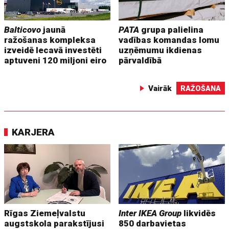
Balticovo
jaunā
PATA
grupa palielina
ražošanas kompleksa
vadības komandas lomu
izveidē Iecavā investēti
uzņēmumu ikdienas
aptuveni 120 miljoni eiro
pārvaldībā
Vairāk
RAŽOŠANA
KARJERA
Rīgas Ziemeļvalstu
Inter IKEA Group
likvidēs
augstskola parakstījusi
850 darbavietas