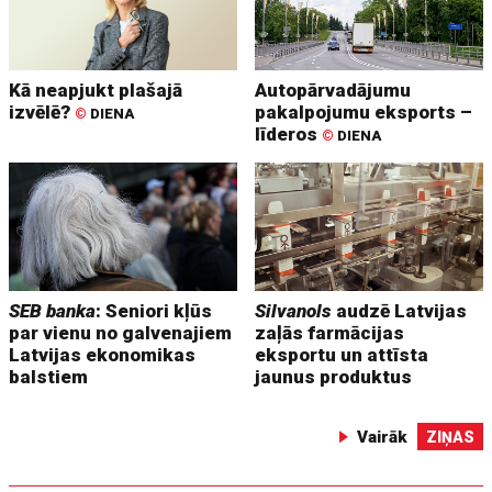
Kā neapjukt plašajā
Autopārvadājumu
izvēlē?
pakalpojumu eksports –
©
DIENA
līderos
©
DIENA
SEB banka
: Seniori kļūs
Silvanols
audzē Latvijas
par vienu no galvenajiem
zaļās farmācijas
Latvijas ekonomikas
eksportu un attīsta
balstiem
jaunus produktus
Vairāk
ZIŅAS