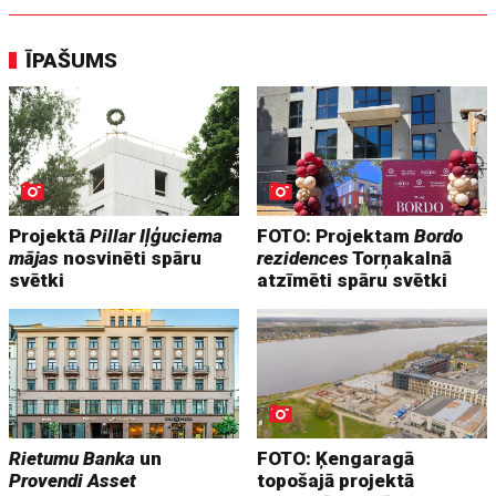
ĪPAŠUMS
Projektā
Pillar Iļģuciema
FOTO: Projektam
Bordo
mājas
nosvinēti spāru
rezidences
Torņakalnā
svētki
atzīmēti spāru svētki
Rietumu Banka
un
FOTO: Ķengaragā
Provendi Asset
topošajā projektā