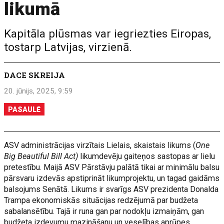
likumā
Kapitāla plūsmas var iegriezties Eiropas,
tostarp Latvijas, virzienā.
DACE SKREIJA
20. jūnijs, 2025, 9:59
PASAULĒ
ASV administrācijas virzītais Lielais, skaistais likums (
One
Big Beautiful Bill Act)
likumdevēju gaiteņos sastopas ar lielu
pretestību. Maijā ASV Pārstāvju palātā tikai ar minimālu balsu
pārsvaru izdevās apstiprināt likumprojektu, un tagad gaidāms
balsojums Senātā. Likums ir svarīgs ASV prezidenta Donalda
Trampa ekonomiskās situācijas redzējumā par budžeta
sabalansētību. Tajā ir runa gan par nodokļu izmaiņām, gan
budžeta izdevumu mazināšanu un veselības aprūpes