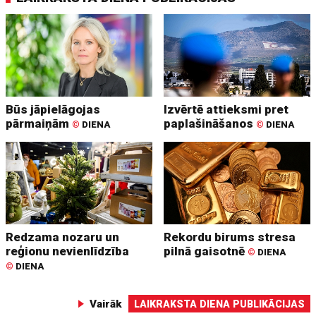
Būs jāpielāgojas
Izvērtē attieksmi pret
pārmaiņām
paplašināšanos
©
DIENA
©
DIENA
Redzama nozaru un
Rekordu birums stresa
reģionu nevienlīdzība
pilnā gaisotnē
©
DIENA
©
DIENA
Vairāk
LAIKRAKSTA DIENA PUBLIKĀCIJAS