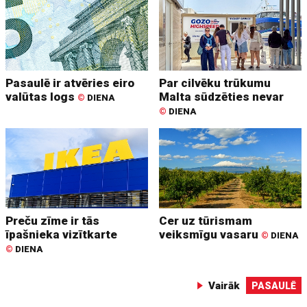
Pasaulē ir atvēries eiro
Par cilvēku trūkumu
valūtas logs
Malta sūdzēties nevar
©
DIENA
©
DIENA
Preču zīme ir tās
Cer uz tūrismam
īpašnieka vizītkarte
veiksmīgu vasaru
©
DIENA
©
DIENA
Vairāk
PASAULĒ