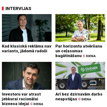
INTERVIJAS
Kad klasiskā reklāma nav
Par horizontu atvēršanu
variants, jādomā radoši
un ceļasomas
bagātināšanu
©
DIENA
Investoru var atrast
Arī bez dzirnavām darbs
jebkurai racionālai
neapstājas
©
DIENA
biznesa idejai
©
DIENA