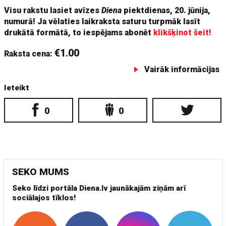
Visu rakstu lasiet avīzes
Diena
piektdienas, 20. jūnija,
numurā! Ja vēlaties laikraksta saturu turpmāk lasīt
drukātā formātā, to iespējams abonēt
klikšķinot šeit!
€1.00
Raksta cena:
Vairāk informācijas
Ieteikt
0
0
SEKO MUMS
Seko līdzi portāla Diena.lv jaunākajām ziņām arī
sociālajos tīklos!