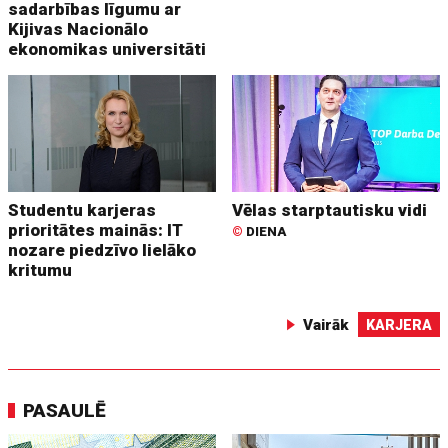
sadarbības līgumu ar
Kijivas Nacionālo
ekonomikas universitāti
Studentu karjeras
Vēlas starptautisku vidi
prioritātes mainās: IT
©
DIENA
nozare piedzīvo lielāko
kritumu
Vairāk
KARJERA
PASAULĒ