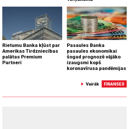
Rietumu Banka kļūst par
Pasaules Banka
Amerikas Tirdzniecības
pasaules ekonomikai
palātas Premium
šogad prognozē vājāko
Partneri
izaugsmi kopš
koronavīrusa pandēmijas
Vairāk
FINANSES