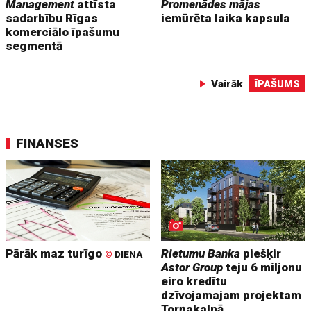
Management
attīsta
Promenādes mājas
sadarbību Rīgas
iemūrēta laika kapsula
komerciālo īpašumu
segmentā
Vairāk
ĪPAŠUMS
FINANSES
Pārāk maz turīgo
Rietumu Banka
piešķir
©
DIENA
Astor Group
teju 6 miljonu
eiro kredītu
dzīvojamajam projektam
Torņakalnā