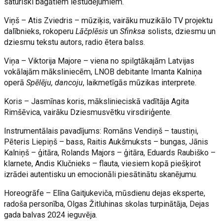
saturiski bagātiem iestudējumiem.
Viņš – Atis Zviedris – mūziķis, vairāku muzikālo TV projektu
dalībnieks, rokoperu
Lāčplēsis
un
Sfinksa
solists, dziesmu un
dziesmu tekstu autors, radio ētera balss.
Viņa – Viktorija Majore – viena no spilgtākajām Latvijas
vokālajām māksliniecēm, LNOB debitante Imanta Kalniņa
operā
Spēlēju, dancoju
, laikmetīgās mūzikas interprete.
Koris – Jasmīnas koris, mākslinieciskā vadītāja Agita
Rimšēvica, vairāku Dziesmusvētku virsdiriģente.
Instrumentālais pavadījums: Romāns Vendiņš – taustiņi,
Pēteris Liepiņš – bass, Raitis Aukšmuksts – bungas, Jānis
Kalniņš – ģitāra, Rolands Majors – ģitāra, Eduards Raubiško –
klarnete, Andis Klučnieks – flauta, viesiem kopā piešķirot
izrādei autentisku un emocionāli piesātinātu skanējumu.
Horeogrāfe – Elīna Gaitjukeviča, mūsdienu dejas eksperte,
radoša personība, Olgas Žitluhinas skolas turpinātāja, Dejas
gada balvas 2024 ieguvēja.