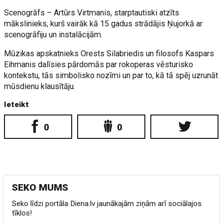
Scenogrāfs – Artūrs Virtmanis, starptautiski atzīts
mākslinieks, kurš vairāk kā 15 gadus strādājis Ņujorkā ar
scenogrāfiju un instalācijām.
Mūzikas apskatnieks Orests Silabriedis un filosofs Kaspars
Eihmanis dalīsies pārdomās par rokoperas vēsturisko
kontekstu, tās simbolisko nozīmi un par to, kā tā spēj uzrunāt
mūsdienu klausītāju.
Ieteikt
0
0
SEKO MUMS
Seko līdzi portāla Diena.lv jaunākajām ziņām arī sociālajos
tīklos!