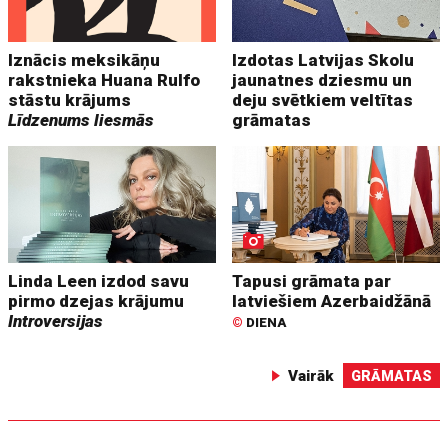
Iznācis meksikāņu
Izdotas Latvijas Skolu
rakstnieka Huana Rulfo
jaunatnes dziesmu un
stāstu krājums
deju svētkiem veltītas
Līdzenums liesmās
grāmatas
Linda Leen izdod savu
Tapusi grāmata par
pirmo dzejas krājumu
latviešiem Azerbaidžānā
Introversijas
©
DIENA
Vairāk
GRĀMATAS