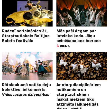
Rudenī norisināsies 31.
Mēs paši degam par
Starptautiskais Baltijas
latvisko kodu. Jāņu
Baleta festivāls
svinēšana bez inerces
©
DIENA
Rātslaukumā notiks deju
Ar starpdisciplināriem
kolektīvu lielkoncerts
notikumiem un
Vidusvasaras dzīvestības
starptautiskiem
māksliniekiem tiks
atzīmēta laikmetīgās