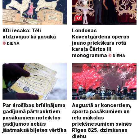
KDi iesaka: Tēli
Londonas
atdzīvojas kā pasakā
Koventgārdena operas
jauno priekškaru rotā
©
DIENA
karaļa Čārlza III
monogramma
©
DIENA
Par drošības brīdinājuma
Augustā ar koncertiem,
gadījumā pārtrauktiem
sporta pasākumiem un
pasākumiem noteiktos
ielu mākslas
gadījumos nebūs
priekšnesumiem svinēs
jāatmaksā biļetes vērtība
Rīgas 825. dzimšanas
dienu