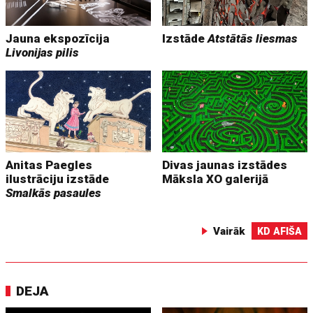
Jauna ekspozīcija
Izstāde
Atstātās liesmas
Livonijas pilis
Anitas Paegles
Divas jaunas izstādes
ilustrāciju izstāde
Māksla XO galerijā
Smalkās pasaules
Vairāk
KD AFIŠA
DEJA