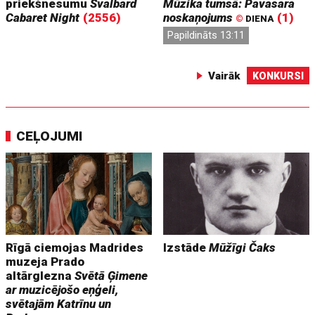
priekšnesumu
Svalbard
Mūzika tumsā: Pavasara
Cabaret Night
(2556)
noskaņojums
(1)
©
DIENA
Papildināts 13:11
Vairāk
KONKURSI
CEĻOJUMI
Rīgā ciemojas Madrides
Izstāde
Mūžīgi Čaks
muzeja Prado
altārglezna
Svētā Ģimene
ar muzicējošo eņģeli,
svētajām Katrīnu un