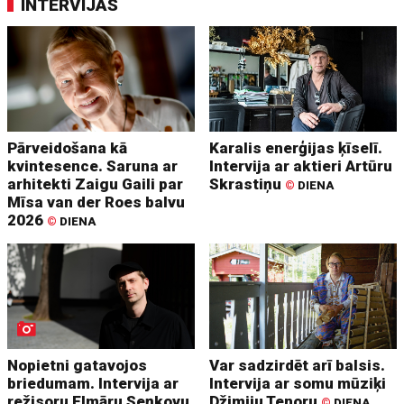
INTERVIJAS
Pārveidošana kā
Karalis enerģijas ķīselī.
kvintesence. Saruna ar
Intervija ar aktieri Artūru
arhitekti Zaigu Gaili par
Skrastiņu
©
DIENA
Mīsa van der Roes balvu
2026
©
DIENA
Nopietni gatavojos
Var sadzirdēt arī balsis.
briedumam. Intervija ar
Intervija ar somu mūziķi
režisoru Elmāru Seņkovu
Džimiju Tenoru
©
DIENA