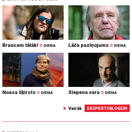
Braucam tālāk!
Lāča paziņojums
©
DIENA
©
DIENA
Noasa šķirsts
Slepena vara
©
DIENA
©
DIENA
Vairāk
EKSPERTI/BLOGERI