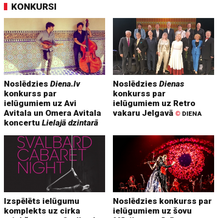
KONKURSI
Noslēdzies
Diena.lv
Noslēdzies
Dienas
konkurss par
konkurss par
ielūgumiem uz Avi
ielūgumiem uz Retro
Avitala un Omera Avitala
vakaru Jelgavā
©
DIENA
koncertu
Lielajā dzintarā
Izspēlēts ielūgumu
Noslēdzies konkurss par
komplekts uz cirka
ielūgumiem uz šovu