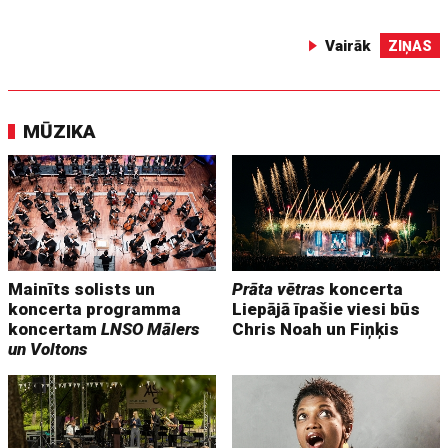
Vairāk
ZIŅAS
MŪZIKA
Mainīts solists un
Prāta vētras
koncerta
koncerta programma
Liepājā īpašie viesi būs
koncertam
LNSO Mālers
Chris Noah un Fiņķis
un Voltons