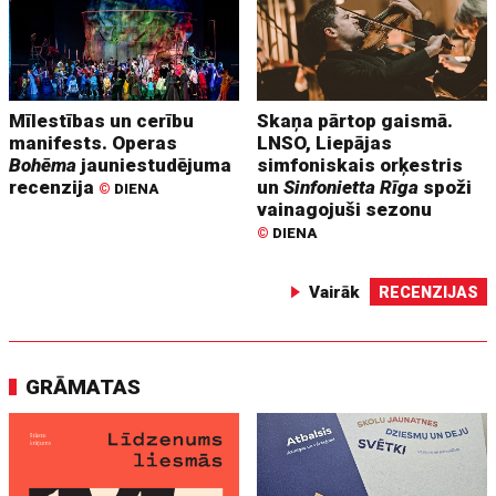
Mīlestības un cerību
Skaņa pārtop gaismā.
manifests. Operas
LNSO, Liepājas
Bohēma
jauniestudējuma
simfoniskais orķestris
recenzija
un
Sinfonietta Rīga
spoži
©
DIENA
vainagojuši sezonu
©
DIENA
Vairāk
RECENZIJAS
GRĀMATAS