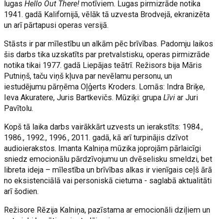
lugas
Hello Out There!
motīviem. Lugas pirmizrāde notika
1941. gadā Kalifornijā, vēlāk tā uzvesta Brodvejā, ekranizēta
un arī pārtapusi operas versijā.
Stāsts ir par mīlestību un alkām pēc brīvības. Padomju laikos
šis darbs tika uzskatīts par pretvalstisku, operas pirmizrāde
notika tikai 1977. gadā Liepājas teātrī. Režisors bija Māris
Putniņš, taču viņš kļuva par nevēlamu personu, un
iestudējumu pārņēma Oļģerts Kroders. Lomās: Indra Briķe,
Ieva Akuratere, Juris Bartkevičs. Mūziķi: grupa
Līvi
ar Juri
Pavītolu.
Kopš tā laika darbs vairākkārt uzvests un ierakstīts: 1984.,
1986., 1992., 1996., 2011. gadā, kā arī turpinājis dzīvot
audioierakstos. Imanta Kalniņa mūzika joprojām pārlaicīgi
sniedz emocionālu pārdzīvojumu un dvēselisku smeldzi, bet
libreta ideja – mīlestība un brīvības alkas ir vienīgais ceļš ārā
no eksistenciālā vai personiskā cietuma - saglabā aktualitāti
arī šodien.
Režisore Rēzija Kalniņa, pazīstama ar emocionāli dziļiem un