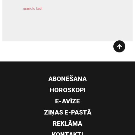
granulu katli
siltumsūknis
ABONĒŠANA
HOROSKOPI
E-AVĪZE
ZIŅAS E-PASTĀ
REKLĀMA
KONTAKTI