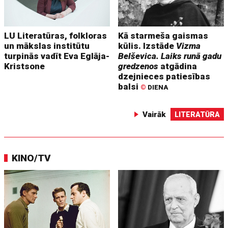
LU Literatūras, folkloras
Kā starmeša gaismas
un mākslas institūtu
kūlis. Izstāde
Vizma
turpinās vadīt Eva Eglāja-
Belševica. Laiks runā gadu
Kristsone
gredzenos
atgādina
dzejnieces patiesības
balsi
©
DIENA
Vairāk
LITERATŪRA
KINO/TV