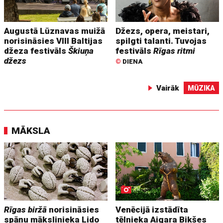
Augustā Lūznavas muižā
Džezs, opera, meistari,
norisināsies VIII Baltijas
spilgti talanti. Tuvojas
džeza festivāls
Škiuņa
festivāls
Rīgas ritmi
džezs
©
DIENA
Vairāk
MŪZIKA
MĀKSLA
Rīgas biržā
norisināsies
Venēcijā izstādīta
spāņu mākslinieka Lido
tēlnieka Aigara Bikšes