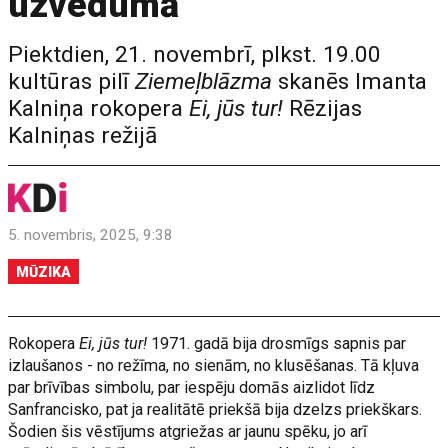
uzvedumā
Piektdien, 21. novembrī, plkst. 19.00
kultūras pilī
Ziemeļblāzma
skanēs Imanta
Kalniņa rokopera
Ei, jūs tur!
Rēzijas
Kalniņas režijā
5. novembris, 2025, 9:38
MŪZIKA
Rokopera
Ei, jūs tur!
1971. gadā bija drosmīgs sapnis par
izlaušanos - no režīma, no sienām, no klusēšanas. Tā kļuva
par brīvības simbolu, par iespēju domās aizlidot līdz
Sanfrancisko, pat ja realitātē priekšā bija dzelzs priekškars.
Šodien šis vēstījums atgriežas ar jaunu spēku, jo arī