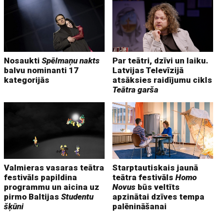
Nosaukti
Spēlmaņu nakts
Par teātri, dzīvi un laiku.
balvu nominanti 17
Latvijas Televīzijā
kategorijās
atsāksies raidījumu cikls
Teātra garša
Valmieras vasaras teātra
Starptautiskais jaunā
festivāls papildina
teātra festivāls
Homo
programmu un aicina uz
Novus
būs veltīts
pirmo Baltijas
Studentu
apzinātai dzīves tempa
šķūni
palēnināšanai