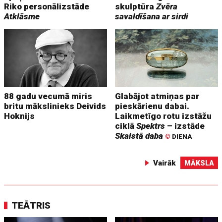
Riko personālizstāde
skulptūra
Zvēra
Atklāsme
savaldīšana ar sirdi
88 gadu vecumā miris
Glabājot atmiņas par
britu mākslinieks Deivids
pieskārienu dabai.
Hoknijs
Laikmetīgo rotu izstāžu
ciklā
Spektrs
– izstāde
Skaistā daba
©
DIENA
Vairāk
MĀKSLA
TEĀTRIS