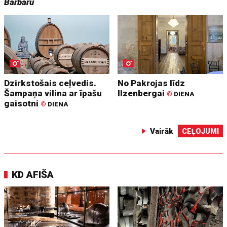
Barbaru
Dzirkstošais ceļvedis.
No Pakrojas līdz
Šampaņa vilina ar īpašu
Ilzenbergai
©
DIENA
gaisotni
©
DIENA
Vairāk
CEĻOJUMI
KD AFIŠA