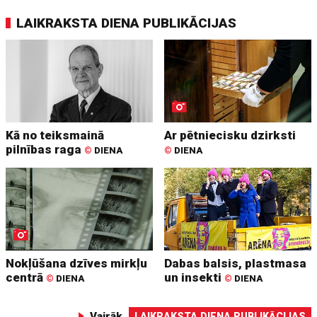
LAIKRAKSTA DIENA PUBLIKĀCIJAS
Kā no teiksmainā
Ar pētniecisku dzirksti
pilnības raga
©
DIENA
©
DIENA
Nokļūšana dzīves mirkļu
Dabas balsis, plastmasa
centrā
un insekti
©
DIENA
©
DIENA
Vairāk
LAIKRAKSTA DIENA PUBLIKĀCIJAS