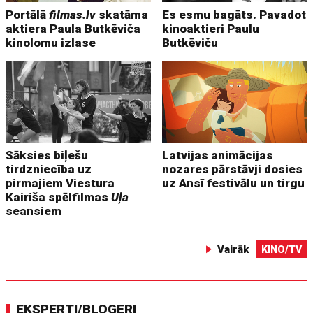
Portālā
filmas.lv
skatāma
Es esmu bagāts. Pavadot
aktiera Paula Butkēviča
kinoaktieri Paulu
kinolomu izlase
Butkēviču
Sāksies biļešu
Latvijas animācijas
tirdzniecība uz
nozares pārstāvji dosies
pirmajiem Viestura
uz Ansī festivālu un tirgu
Kairiša spēlfilmas
Uļa
seansiem
Vairāk
KINO/TV
EKSPERTI/BLOGERI