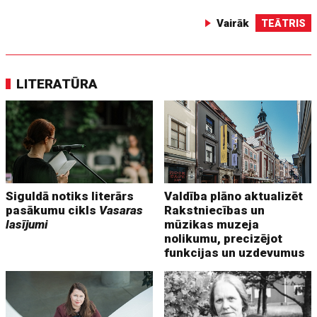
Vairāk
TEĀTRIS
LITERATŪRA
Siguldā notiks literārs
Valdība plāno aktualizēt
pasākumu cikls
Vasaras
Rakstniecības un
lasījumi
mūzikas muzeja
nolikumu, precizējot
funkcijas un uzdevumus