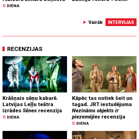
©
DIENA
Vairāk
INTERVIJAS
RECENZIJAS
Krāšņais sēņu kabarē.
Kāpēc tas notiek šeit un
Latvijas Leļļu teātra
tagad. JRT iestudējuma
izrādes
Sēnes
recenzija
Nezināms objekts ir
piezemējies
recenzija
©
DIENA
©
DIENA