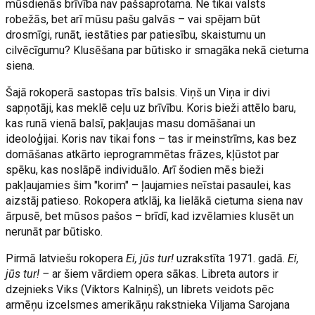
mūsdienās brīvība nav pašsaprotama. Ne tikai valsts
robežās, bet arī mūsu pašu galvās – vai spējam būt
drosmīgi, runāt, iestāties par patiesību, skaistumu un
cilvēcīgumu? Klusēšana par būtisko ir smagāka nekā cietuma
siena.
Šajā rokoperā sastopas trīs balsis. Viņš un Viņa ir divi
sapņotāji, kas meklē ceļu uz brīvību. Koris bieži attēlo baru,
kas runā vienā balsī, pakļaujas masu domāšanai un
ideoloģijai. Koris nav tikai fons – tas ir meinstrīms, kas bez
domāšanas atkārto ieprogrammētas frāzes, kļūstot par
spēku, kas noslāpē individuālo. Arī šodien mēs bieži
pakļaujamies šim "korim" – ļaujamies neīstai pasaulei, kas
aizstāj patieso. Rokopera atklāj, ka lielākā cietuma siena nav
ārpusē, bet mūsos pašos – brīdī, kad izvēlamies klusēt un
nerunāt par būtisko.
Pirmā latviešu rokopera
Ei, jūs tur!
uzrakstīta 1971. gadā.
Ei,
jūs tur! –
ar šiem vārdiem opera sākas. Libreta autors ir
dzejnieks Viks (Viktors Kalniņš), un librets veidots pēc
armēņu izcelsmes amerikāņu rakstnieka Viljama Sarojana