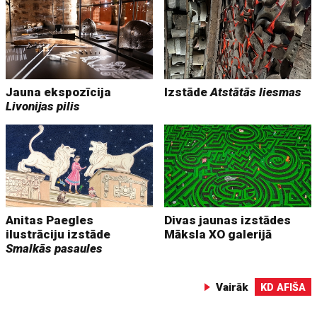
Jauna ekspozīcija
Izstāde
Atstātās liesmas
Livonijas pilis
Anitas Paegles
Divas jaunas izstādes
ilustrāciju izstāde
Māksla XO galerijā
Smalkās pasaules
Vairāk
KD AFIŠA