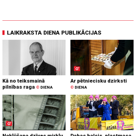
LAIKRAKSTA DIENA PUBLIKĀCIJAS
Kā no teiksmainā
Ar pētniecisku dzirksti
pilnības raga
©
DIENA
©
DIENA
Nokļūšana dzīves mirkļu
Dabas balsis, plastmasa