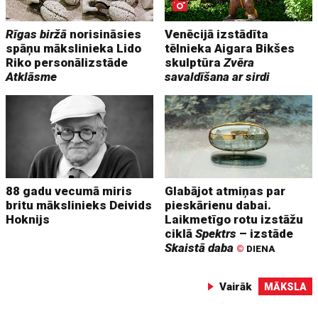
Rīgas biržā
norisināsies
Venēcijā izstādīta
spāņu mākslinieka Lido
tēlnieka Aigara Bikšes
Riko personālizstāde
skulptūra
Zvēra
Atklāsme
savaldīšana ar sirdi
88 gadu vecumā miris
Glabājot atmiņas par
britu mākslinieks Deivids
pieskārienu dabai.
Hoknijs
Laikmetīgo rotu izstāžu
ciklā
Spektrs
– izstāde
Skaistā daba
©
DIENA
Vairāk
MĀKSLA