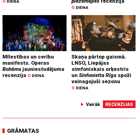
piezemējies
recenzija
©
DIENA
©
DIENA
Mīlestības un cerību
Skaņa pārtop gaismā.
manifests. Operas
LNSO, Liepājas
Bohēma
jauniestudējuma
simfoniskais orķestris
recenzija
un
Sinfonietta Rīga
spoži
©
DIENA
vainagojuši sezonu
©
DIENA
Vairāk
RECENZIJAS
GRĀMATAS