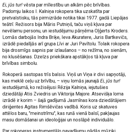
Ei, jūs tur!
vēsta par mīlestību un alkām pēc brīvības.
Padomju laikos I. Kalniņa rokopera tika uzskatīta par
pretvalstisku, tās pirmizrāde notika tikai 1977. gadā Liepājas
teātrī. Režisors bija Māris Putniņš, taču viņš kļuva par
nevēlamu personu, un iestudējumu pārņēma Oļģerts Kroders.
Lomās darbojās Indra Briķe, Ieva Akuratere, Juris Bartkevičs,
izrādē piedalījās arī grupa
Līvi
ar Juri Pavītolu. Tolaik rokopera
bija drosmīgs sapnis par izlaušanos – no režīma, no sienām,
no klusēšanas. Dzelzs priekškara apstākļos tā kļuva par
brīvības simbolu.
Rokoperā sastopas trīs balsis. Viņš un Viņa ir divi sapņotāji,
kas meklē ceļu uz brīvību, – viņu lomās jaunajā
Ei, jūs tur!
iestudējumā, ko režisējusi Rēzija Kalniņa, iejutušies
dziedātāji Atis Zviedris un Viktorija Majore. Atsevišķa loma
izrādē ir korim – šajā gadījumā Jasmīnas kora dziedātājiem
diriģentes Agitas Rimšēvičas vadībā. Koris uz skatuves
attēlos baru, "meinstrīmu", kas runā vienā balsī, pakļaujas
masu domāšanai un ideoloģijai un noslāpē individuālo.
Par rokoperas instrumentālo pavadījumu gādās mūziķi