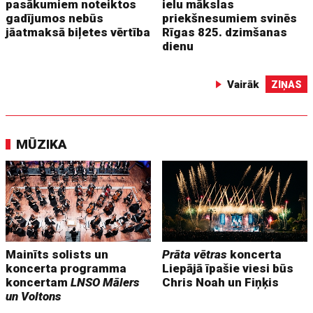
pasākumiem noteiktos
ielu mākslas
gadījumos nebūs
priekšnesumiem svinēs
jāatmaksā biļetes vērtība
Rīgas 825. dzimšanas
dienu
Vairāk
ZIŅAS
MŪZIKA
Mainīts solists un
Prāta vētras
koncerta
koncerta programma
Liepājā īpašie viesi būs
koncertam
LNSO Mālers
Chris Noah un Fiņķis
un Voltons