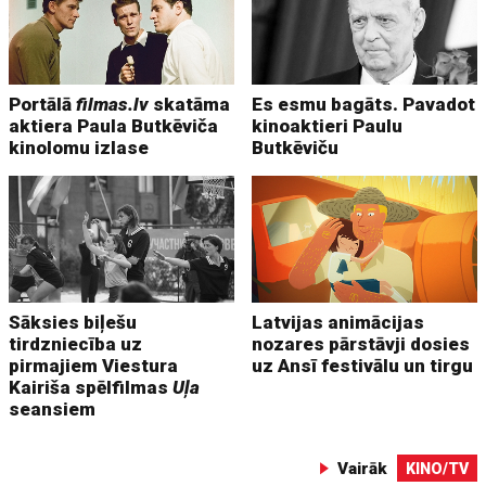
Portālā
filmas.lv
skatāma
Es esmu bagāts. Pavadot
aktiera Paula Butkēviča
kinoaktieri Paulu
kinolomu izlase
Butkēviču
Sāksies biļešu
Latvijas animācijas
tirdzniecība uz
nozares pārstāvji dosies
pirmajiem Viestura
uz Ansī festivālu un tirgu
Kairiša spēlfilmas
Uļa
seansiem
Vairāk
KINO/TV