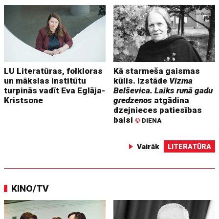
LU Literatūras, folkloras
Kā starmeša gaismas
un mākslas institūtu
kūlis. Izstāde
Vizma
turpinās vadīt Eva Eglāja-
Belševica. Laiks runā gadu
Kristsone
gredzenos
atgādina
dzejnieces patiesības
balsi
©
DIENA
Vairāk
LITERATŪRA
KINO/TV