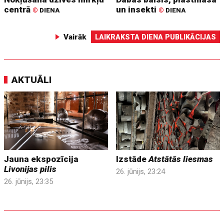
centrā
un insekti
©
DIENA
©
DIENA
Vairāk
LAIKRAKSTA DIENA PUBLIKĀCIJAS
AKTUĀLI
Jauna ekspozīcija
Izstāde
Atstātās liesmas
Livonijas pilis
26. jūnijs, 23:24
26. jūnijs, 23:35