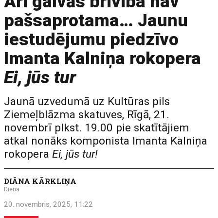
Arī galvās brīvība nav
pašsaprotama… Jaunu
iestudējumu piedzīvo
Imanta Kalniņa rokopera
Ei, jūs tur
Jaunā uzvedumā uz Kultūras pils
Ziemeļblāzma skatuves, Rīgā, 21.
novembrī plkst. 19.00 pie skatītājiem
atkal nonāks komponista Imanta Kalniņa
rokopera
Ei, jūs tur!
DIĀNA KĀRKLIŅA
Diena
20. novembris, 2025, 11:22