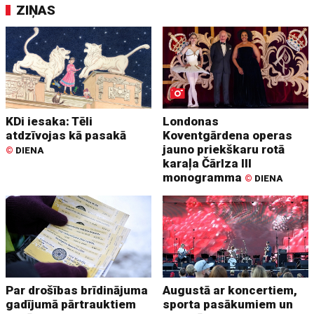
ZIŅAS
KDi iesaka: Tēli
Londonas
atdzīvojas kā pasakā
Koventgārdena operas
jauno priekškaru rotā
©
DIENA
karaļa Čārlza III
monogramma
©
DIENA
Par drošības brīdinājuma
Augustā ar koncertiem,
gadījumā pārtrauktiem
sporta pasākumiem un