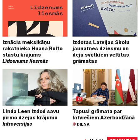
Iznācis meksikāņu
Izdotas Latvijas Skolu
rakstnieka Huana Rulfo
jaunatnes dziesmu un
stāstu krājums
deju svētkiem veltītas
Līdzenums liesmās
grāmatas
Linda Leen izdod savu
Tapusi grāmata par
pirmo dzejas krājumu
latviešiem Azerbaidžānā
Introversijas
©
DIENA