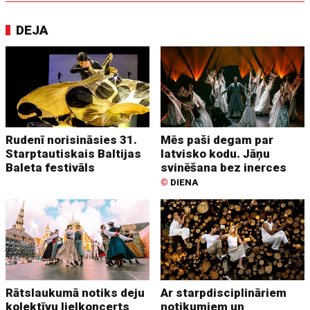
DEJA
Rudenī norisināsies 31.
Mēs paši degam par
Starptautiskais Baltijas
latvisko kodu. Jāņu
Baleta festivāls
svinēšana bez inerces
©
DIENA
Rātslaukumā notiks deju
Ar starpdisciplināriem
kolektīvu lielkoncerts
notikumiem un