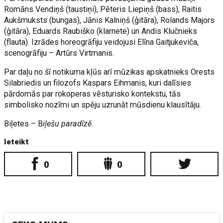
Romāns Vendiņš (taustiņi), Pēteris Liepiņš (bass), Raitis
Aukšmuksts (bungas), Jānis Kalniņš (ģitāra), Rolands Majors
(ģitāra), Eduards Raubiško (klarnete) un Andis Klučnieks
(flauta). Izrādes horeogrāfiju veidojusi Elīna Gaitjukeviča,
scenogrāfiju – Artūrs Virtmanis.
Par daļu no šī notikuma kļūs arī mūzikas apskatnieks Orests
Silabriedis un filozofs Kaspars Eihmanis, kuri dalīsies
pārdomās par rokoperas vēsturisko kontekstu, tās
simbolisko nozīmi un spēju uzrunāt mūsdienu klausītāju.
Biļetes – B
iļešu paradīzē.
Ieteikt
0
0