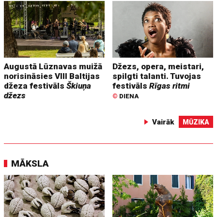
Augustā Lūznavas muižā
Džezs, opera, meistari,
norisināsies VIII Baltijas
spilgti talanti. Tuvojas
džeza festivāls
Škiuņa
festivāls
Rīgas ritmi
džezs
©
DIENA
Vairāk
MŪZIKA
MĀKSLA