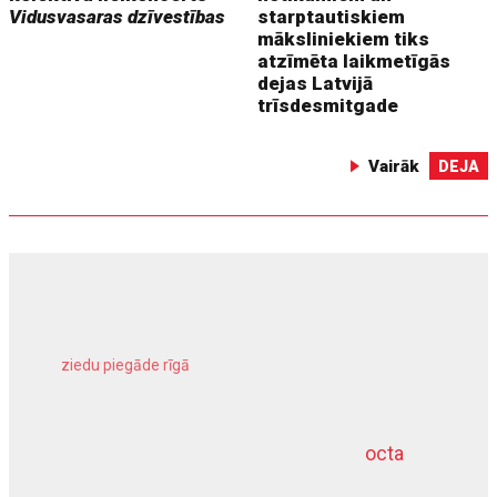
Vidusvasaras dzīvestības
starptautiskiem
māksliniekiem tiks
atzīmēta laikmetīgās
dejas Latvijā
trīsdesmitgade
Vairāk
DEJA
ziedu piegāde rīgā
meliorācijas darbi
octa
dziļurbums