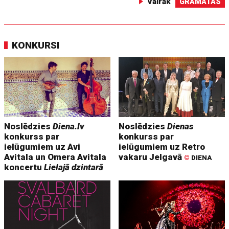
Vairāk
GRĀMATAS
KONKURSI
Noslēdzies
Diena.lv
Noslēdzies
Dienas
konkurss par
konkurss par
ielūgumiem uz Avi
ielūgumiem uz Retro
Avitala un Omera Avitala
vakaru Jelgavā
©
DIENA
koncertu
Lielajā dzintarā