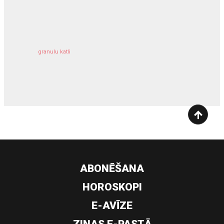
kravu apdrošināšana
granulu katli
siltumsūknis
ABONĒŠANA
HOROSKOPI
E-AVĪZE