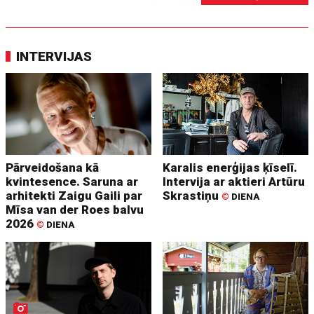
INTERVIJAS
Pārveidošana kā
Karalis enerģijas ķīselī.
kvintesence. Saruna ar
Intervija ar aktieri Artūru
arhitekti Zaigu Gaili par
Skrastiņu
©
DIENA
Mīsa van der Roes balvu
2026
©
DIENA