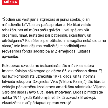
MŪZIKA
"Šodien šis vēstījums atgriežas ar jaunu spēku, jo arī
mūsdienās brīvība nav pašsaprotama. Ne tikai valsts
robežās, bet arī mūsu pašu galvās – vai spējam būt
drosmīgi, runāt, iestāties par patiesību, skaistumu un
cilvēcīgumu? Klusēšana par būtisko ir smagāka nekā cietuma
siena," teic iestudējuma realizētāji – nodibinājums
Iedvesmas fonds sadarbībā ar Ziemeļrīgas Kultūras
apvienību.
Rokoperas uzvedums ieskandinās tās mūzikas autora
Imanta Kalniņa nākamgad gaidāmo 85. dzimšanas dienu.
Ei,
jūs tur!
komponists uzrakstīja 1971. gadā, un tā ir pirmā
latviešu rokopera. Dzejnieks Viks (Viktors Kalniņš) tās libretu
veidojis pēc armēņu izcelsmes amerikāņu rakstnieka Viljama
Sarojana lugas
Hello Out There!
motīviem. Lugas pirmizrāde
notika 1941. gadā Kalifornijā, vēlāk tā uzvesta Brodvejā,
ekranizēta un arī pārtapusi operas versijā.