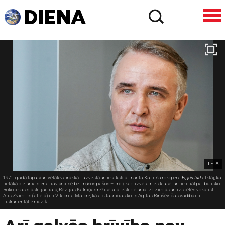
LETA
1971. gadā tapusī un vēlāk vairākkārt uzvestā un ierakstītā Imanta Kalniņa rokopera
Ei, jūs tur!
atklāj, ka
lielākā cietuma siena nav ārpusē, bet mūsos pašos – brīdī, kad izvēlamies klusēt un nerunāt par būtisko.
Rokoperas stāstu jaunajā, Rēzijas Kalniņas režisētajā iestudējumā izdziedās un izspēlēs vokālisti
Atis Zviedris (attēlā) un Viktorija Majore, kā arī Jasmīnas koris Agitas Rimšēvičas vadībā un
instrumentālie mūziķi