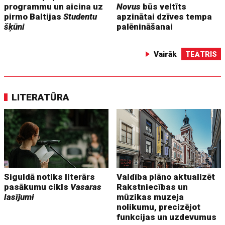
programmu un aicina uz
Novus
būs veltīts
pirmo Baltijas
Studentu
apzinātai dzīves tempa
šķūni
palēnināšanai
Vairāk
TEĀTRIS
LITERATŪRA
Siguldā notiks literārs
Valdība plāno aktualizēt
pasākumu cikls
Vasaras
Rakstniecības un
lasījumi
mūzikas muzeja
nolikumu, precizējot
funkcijas un uzdevumus