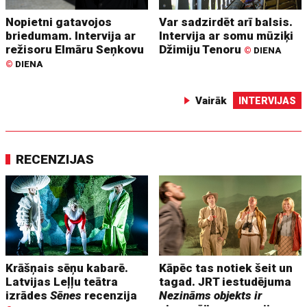
Nopietni gatavojos
Var sadzirdēt arī balsis.
briedumam. Intervija ar
Intervija ar somu mūziķi
režisoru Elmāru Seņkovu
Džimiju Tenoru
©
DIENA
©
DIENA
Vairāk
INTERVIJAS
RECENZIJAS
Krāšņais sēņu kabarē.
Kāpēc tas notiek šeit un
Latvijas Leļļu teātra
tagad. JRT iestudējuma
izrādes
Sēnes
recenzija
Nezināms objekts ir