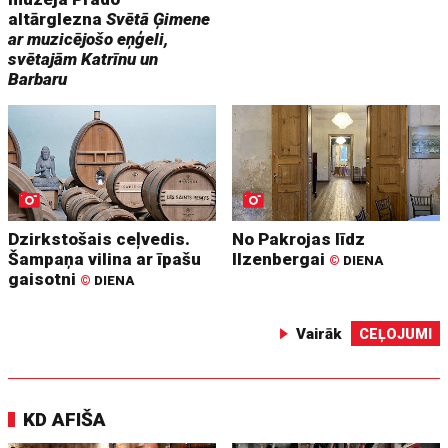
altārglezna
Svētā Ģimene
ar muzicējošo eņģeli,
svētajām Katrīnu un
Barbaru
Dzirkstošais ceļvedis.
No Pakrojas līdz
Šampaņa vilina ar īpašu
Ilzenbergai
©
DIENA
gaisotni
©
DIENA
Vairāk
CEĻOJUMI
KD AFIŠA