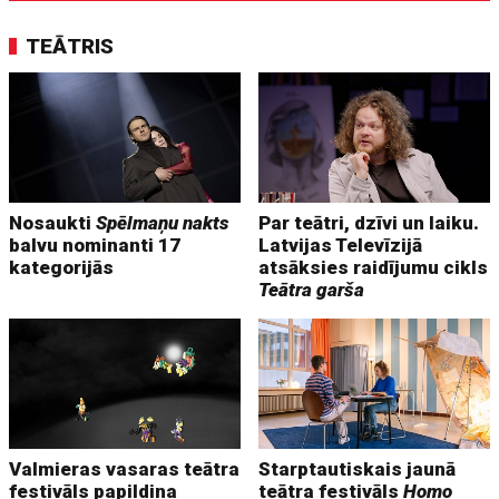
TEĀTRIS
Nosaukti
Spēlmaņu nakts
Par teātri, dzīvi un laiku.
balvu nominanti 17
Latvijas Televīzijā
kategorijās
atsāksies raidījumu cikls
Teātra garša
Valmieras vasaras teātra
Starptautiskais jaunā
festivāls papildina
teātra festivāls
Homo