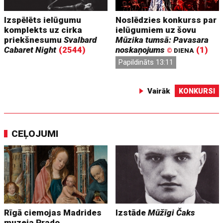
Izspēlēts ielūgumu
Noslēdzies konkurss par
komplekts uz cirka
ielūgumiem uz šovu
priekšnesumu
Svalbard
Mūzika tumsā: Pavasara
Cabaret Night
(2544)
noskaņojums
(1)
©
DIENA
Papildināts 13:11
Vairāk
KONKURSI
CEĻOJUMI
Rīgā ciemojas Madrides
Izstāde
Mūžīgi Čaks
muzeja Prado