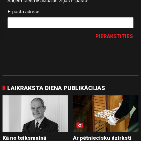
Saņem Diena.lv aktuālās ziņas e-pastā!
E-pasta adrese
PIERAKSTĪTIES
LAIKRAKSTA DIENA PUBLIKĀCIJAS
Kā no teiksmainā
Ar pētniecisku dzirksti