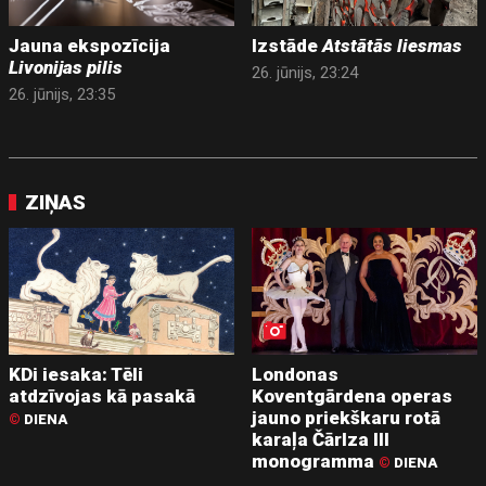
Jauna ekspozīcija
Izstāde
Atstātās liesmas
Livonijas pilis
26. jūnijs, 23:24
26. jūnijs, 23:35
ZIŅAS
KDi iesaka: Tēli
Londonas
atdzīvojas kā pasakā
Koventgārdena operas
jauno priekškaru rotā
©
DIENA
karaļa Čārlza III
monogramma
©
DIENA