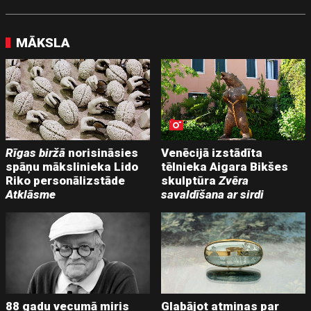
MĀKSLA
Rīgas biržā
norisināsies
Venēcijā izstādīta
spāņu mākslinieka Lido
tēlnieka Aigara Bikšes
Riko personālizstāde
skulptūra
Zvēra
Atklāsme
savaldīšana ar sirdi
88 gadu vecumā miris
Glabājot atmiņas par