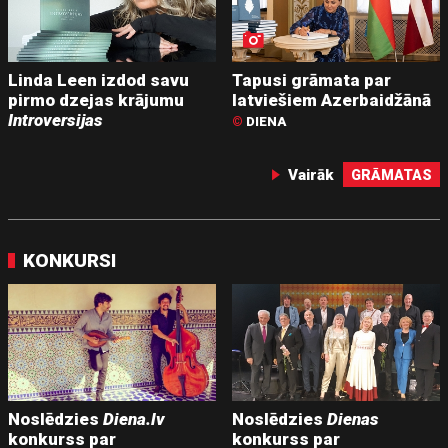
Linda Leen izdod savu
Tapusi grāmata par
pirmo dzejas krājumu
latviešiem Azerbaidžānā
Introversijas
©
DIENA
Vairāk
GRĀMATAS
KONKURSI
Noslēdzies
Diena.lv
Noslēdzies
Dienas
konkurss par
konkurss par