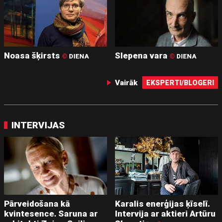
Noasa šķirsts
Slepena vara
©
DIENA
©
DIENA
Vairāk
EKSPERTI/BLOGERI
INTERVIJAS
Pārveidošana kā
Karalis enerģijas ķīselī.
kvintesence. Saruna ar
Intervija ar aktieri Artūru