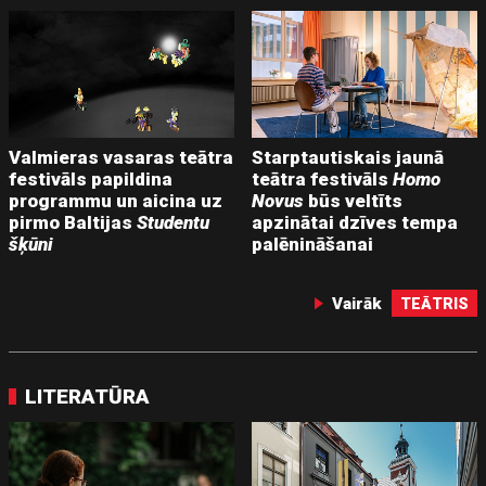
Valmieras vasaras teātra
Starptautiskais jaunā
festivāls papildina
teātra festivāls
Homo
programmu un aicina uz
Novus
būs veltīts
pirmo Baltijas
Studentu
apzinātai dzīves tempa
šķūni
palēnināšanai
Vairāk
TEĀTRIS
LITERATŪRA