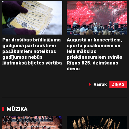
Par drošības brīdinājuma
Augustā ar koncertiem,
gadījumā pārtrauktiem
sporta pasākumiem un
pasākumiem noteiktos
ielu mākslas
gadījumos nebūs
priekšnesumiem svinēs
jāatmaksā biļetes vērtība
Rīgas 825. dzimšanas
dienu
Vairāk
ZIŅAS
MŪZIKA