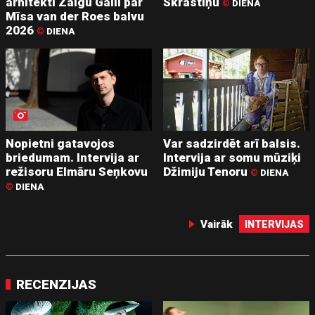
arhitekti Zaigu Gaili par
Skrastiņu
©
DIENA
Mīsa van der Roes balvu
2026
©
DIENA
Nopietni gatavojos
Var sadzirdēt arī balsis.
briedumam. Intervija ar
Intervija ar somu mūziķi
režisoru Elmāru Seņkovu
Džimiju Tenoru
©
DIENA
©
DIENA
Vairāk
INTERVIJAS
RECENZIJAS