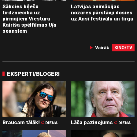
Sāksies biļešu
Latvijas animācijas
tirdzniecība uz
nozares pārstāvji dosies
pirmajiem Viestura
uz Ansī festivālu un tirgu
Kairiša spēlfilmas
Uļa
seansiem
Vairāk
KINO/TV
EKSPERTI/BLOGERI
Braucam tālāk!
Lāča paziņojums
©
DIENA
©
DIENA