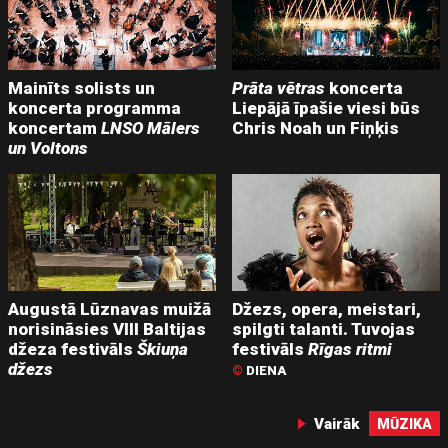
Mainīts solists un
Prāta vētras
koncerta
koncerta programma
Liepājā īpašie viesi būs
koncertam
LNSO Mālers
Chris Noah un Fiņķis
un Voltons
Augustā Lūznavas muižā
Džezs, opera, meistari,
norisināsies VIII Baltijas
spilgti talanti. Tuvojas
džeza festivāls
Škiuņa
festivāls
Rīgas ritmi
džezs
©
DIENA
Vairāk
MŪZIKA