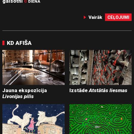
gaisotni
©
DIENA
Vairāk
CEĻOJUMI
KD AFIŠA
Jauna ekspozīcija
Izstāde
Atstātās liesmas
Livonijas pilis