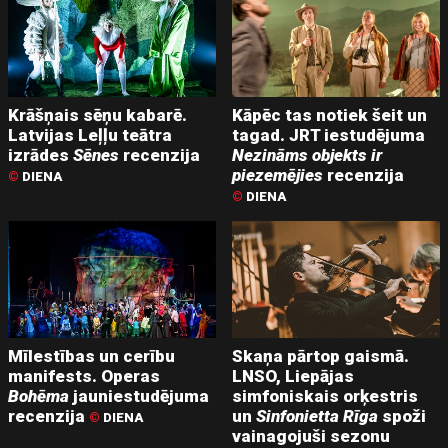
Krāšņais sēņu kabarē.
Kāpēc tas notiek šeit un
Latvijas Leļļu teātra
tagad. JRT iestudējuma
izrādes
Sēnes
recenzija
Nezināms objekts ir
piezemējies
recenzija
©
DIENA
©
DIENA
Mīlestības un cerību
Skaņa pārtop gaismā.
manifests. Operas
LNSO, Liepājas
Bohēma
jauniestudējuma
simfoniskais orķestris
recenzija
un
Sinfonietta Rīga
spoži
©
DIENA
vainagojuši sezonu