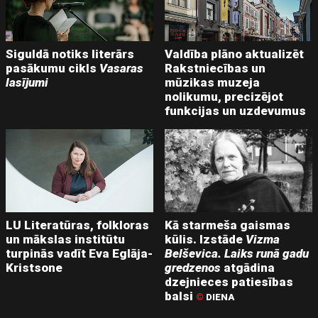
Siguldā notiks literārs
Valdība plāno aktualizēt
pasākumu cikls
Vasaras
Rakstniecības un
lasījumi
mūzikas muzeja
nolikumu, precizējot
funkcijas un uzdevumus
LU Literatūras, folkloras
Kā starmeša gaismas
un mākslas institūtu
kūlis. Izstāde
Vizma
turpinās vadīt Eva Eglāja-
Belševica. Laiks runā gadu
Kristsone
gredzenos
atgādina
dzejnieces patiesības
balsi
©
DIENA