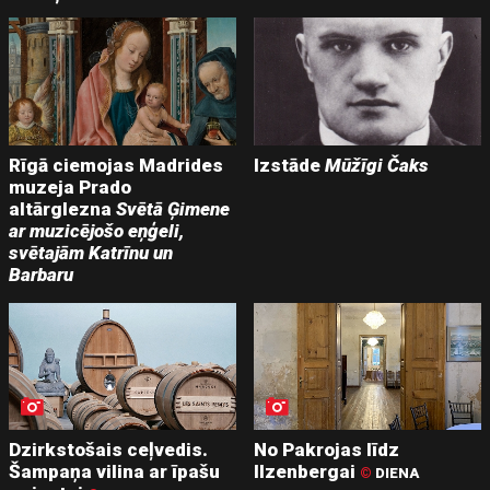
Rīgā ciemojas Madrides
Izstāde
Mūžīgi Čaks
muzeja Prado
altārglezna
Svētā Ģimene
ar muzicējošo eņģeli,
svētajām Katrīnu un
Barbaru
Dzirkstošais ceļvedis.
No Pakrojas līdz
Šampaņa vilina ar īpašu
Ilzenbergai
©
DIENA