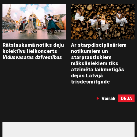
Rātslaukumā notiks deju
Ar starpdisciplināriem
kolektīvu lielkoncerts
notikumiem un
Vidusvasaras dzīvestības
starptautiskiem
māksliniekiem tiks
atzīmēta laikmetīgās
dejas Latvijā
trīsdesmitgade
Vairāk
DEJA