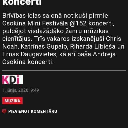
koncerti
Brīvības ielas salonā notikuši pirmie
Osokina Mini Festivāla @152 koncerti,
pulcējot visdažādāko žanru mūzikas
cienītājus. Trīs vakaros izskanējuši Chris
Noah, Katrīnas Gupalo, Riharda Lībieša un
Ernas Daugavietes, kā arī paša Andreja
Osokina koncerti.
1. jūnijs, 2020, 9:49
MŪZIKA
PIEVIENOT KOMENTĀRU