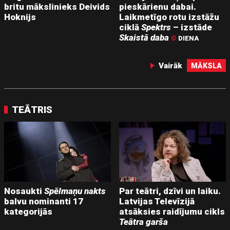
britu mākslinieks Deivids
pieskārienu dabai.
Hoknijs
Laikmetīgo rotu izstāžu
ciklā
Spektrs
– izstāde
Skaistā daba
©
DIENA
Vairāk
MĀKSLA
TEĀTRIS
Nosaukti
Spēlmaņu nakts
Par teātri, dzīvi un laiku.
balvu nominanti 17
Latvijas Televīzijā
kategorijās
atsāksies raidījumu cikls
Teātra garša