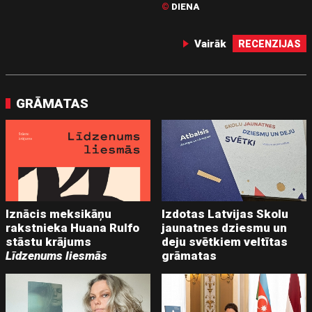
©
DIENA
Vairāk
RECENZIJAS
GRĀMATAS
Iznācis meksikāņu
Izdotas Latvijas Skolu
rakstnieka Huana Rulfo
jaunatnes dziesmu un
stāstu krājums
deju svētkiem veltītas
Līdzenums liesmās
grāmatas