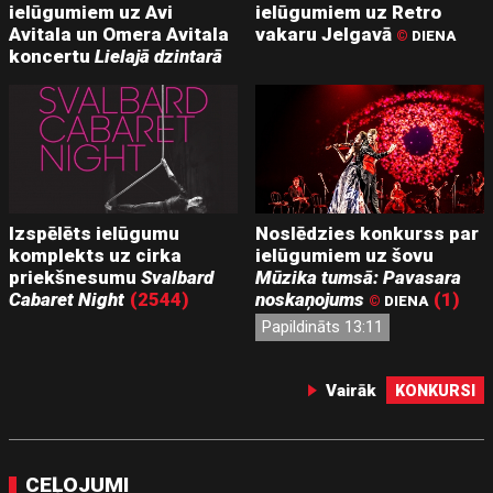
ielūgumiem uz Avi
ielūgumiem uz Retro
Avitala un Omera Avitala
vakaru Jelgavā
©
DIENA
koncertu
Lielajā dzintarā
Izspēlēts ielūgumu
Noslēdzies konkurss par
komplekts uz cirka
ielūgumiem uz šovu
priekšnesumu
Svalbard
Mūzika tumsā: Pavasara
Cabaret Night
(2544)
noskaņojums
(1)
©
DIENA
Papildināts 13:11
Vairāk
KONKURSI
CEĻOJUMI