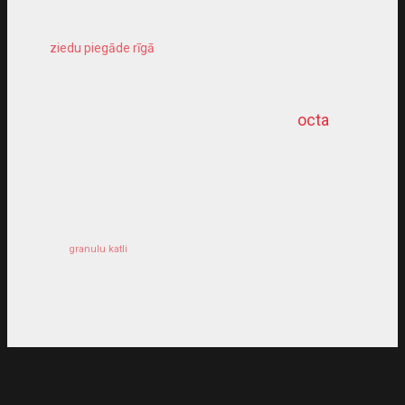
ziedu piegāde rīgā
meliorācijas darbi
octa
dziļurbums
kravu apdrošināšana
granulu katli
siltumsūknis