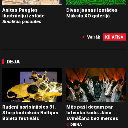
Anitas Paegles
Divas jaunas izstādes
ilustrāciju izstāde
Māksla XO galerijā
Smalkās pasaules
Vairāk
KD AFIŠA
DEJA
Rudenī norisināsies 31.
Mēs paši degam par
Starptautiskais Baltijas
latvisko kodu. Jāņu
Baleta festivāls
svinēšana bez inerces
©
DIENA