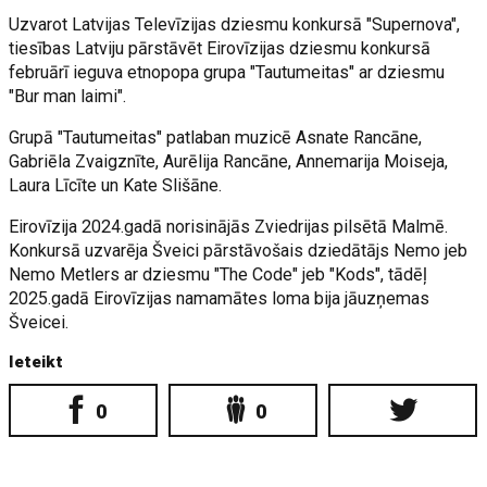
Uzvarot Latvijas Televīzijas dziesmu konkursā "Supernova",
tiesības Latviju pārstāvēt Eirovīzijas dziesmu konkursā
februārī ieguva etnopopa grupa "Tautumeitas" ar dziesmu
"Bur man laimi".
Grupā "Tautumeitas" patlaban muzicē Asnate Rancāne,
Gabriēla Zvaigznīte, Aurēlija Rancāne, Annemarija Moiseja,
Laura Līcīte un Kate Slišāne.
Eirovīzija 2024.gadā norisinājās Zviedrijas pilsētā Malmē.
Konkursā uzvarēja Šveici pārstāvošais dziedātājs Nemo jeb
Nemo Metlers ar dziesmu "The Code" jeb "Kods", tādēļ
2025.gadā Eirovīzijas namamātes loma bija jāuzņemas
Šveicei.
Ieteikt
0
0