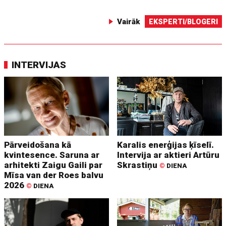
Vairāk
EKSPERTI/BLOGERI
INTERVIJAS
Pārveidošana kā
Karalis enerģijas ķīselī.
kvintesence. Saruna ar
Intervija ar aktieri Artūru
arhitekti Zaigu Gaili par
Skrastiņu
©
DIENA
Mīsa van der Roes balvu
2026
©
DIENA