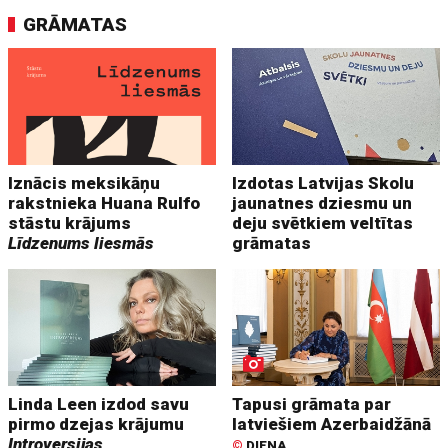
GRĀMATAS
Iznācis meksikāņu
Izdotas Latvijas Skolu
rakstnieka Huana Rulfo
jaunatnes dziesmu un
stāstu krājums
deju svētkiem veltītas
Līdzenums liesmās
grāmatas
Linda Leen izdod savu
Tapusi grāmata par
pirmo dzejas krājumu
latviešiem Azerbaidžānā
Introversijas
©
DIENA