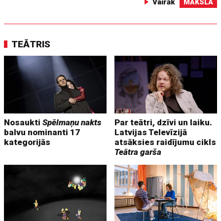
Vairāk
MĀKSLA
TEĀTRIS
Nosaukti
Spēlmaņu nakts
Par teātri, dzīvi un laiku.
balvu nominanti 17
Latvijas Televīzijā
kategorijās
atsāksies raidījumu cikls
Teātra garša