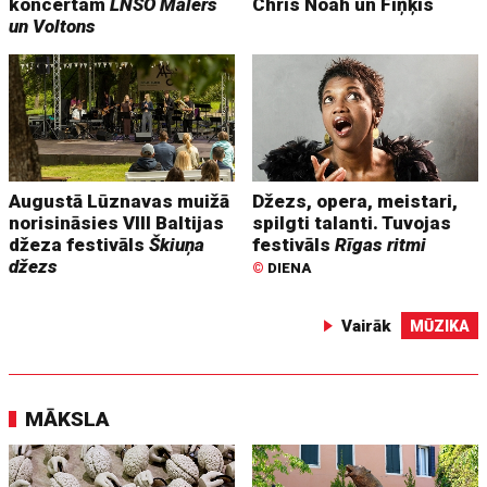
koncertam
LNSO Mālers
Chris Noah un Fiņķis
un Voltons
Augustā Lūznavas muižā
Džezs, opera, meistari,
norisināsies VIII Baltijas
spilgti talanti. Tuvojas
džeza festivāls
Škiuņa
festivāls
Rīgas ritmi
džezs
©
DIENA
Vairāk
MŪZIKA
MĀKSLA