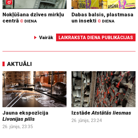
Nokļūšana dzīves mirkļu
Dabas balsis, plastmasa
centrā
un insekti
©
DIENA
©
DIENA
Vairāk
LAIKRAKSTA DIENA PUBLIKĀCIJAS
AKTUĀLI
Jauna ekspozīcija
Izstāde
Atstātās liesmas
Livonijas pilis
26. jūnijs, 23:24
26. jūnijs, 23:35