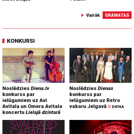
Vairāk
GRĀMATAS
KONKURSI
Noslēdzies
Diena.lv
Noslēdzies
Dienas
konkurss par
konkurss par
ielūgumiem uz Avi
ielūgumiem uz Retro
Avitala un Omera Avitala
vakaru Jelgavā
©
DIENA
koncertu
Lielajā dzintarā