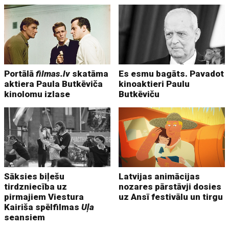
Portālā
filmas.lv
skatāma
Es esmu bagāts. Pavadot
aktiera Paula Butkēviča
kinoaktieri Paulu
kinolomu izlase
Butkēviču
Sāksies biļešu
Latvijas animācijas
tirdzniecība uz
nozares pārstāvji dosies
pirmajiem Viestura
uz Ansī festivālu un tirgu
Kairiša spēlfilmas
Uļa
seansiem