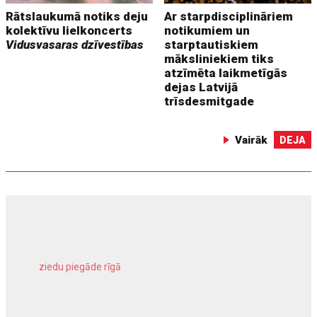
Rātslaukumā notiks deju
Ar starpdisciplināriem
kolektīvu lielkoncerts
notikumiem un
Vidusvasaras dzīvestības
starptautiskiem
māksliniekiem tiks
atzīmēta laikmetīgās
dejas Latvijā
trīsdesmitgade
Vairāk
DEJA
ziedu piegāde rīgā
meliorācijas darbi