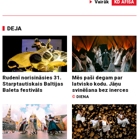
Vairāk
KD AFIŠA
DEJA
Rudenī norisināsies 31.
Mēs paši degam par
Starptautiskais Baltijas
latvisko kodu. Jāņu
Baleta festivāls
svinēšana bez inerces
©
DIENA