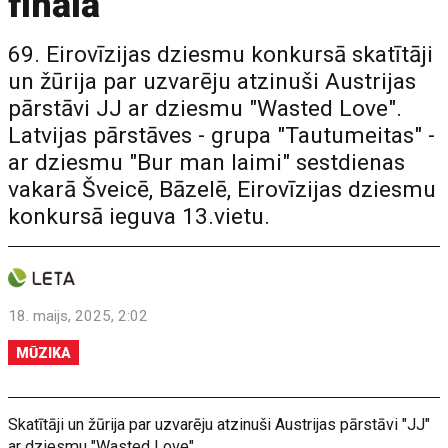
finālā
69. Eirovīzijas dziesmu konkursā skatītāji
un žūrija par uzvarēju atzinuši Austrijas
pārstāvi JJ ar dziesmu "Wasted Love".
Latvijas pārstāves - grupa "Tautumeitas" -
ar dziesmu "Bur man laimi" sestdienas
vakarā Šveicē, Bāzelē, Eirovīzijas dziesmu
konkursā ieguva 13.vietu.
18. maijs, 2025, 2:02
MŪZIKA
Skatītāji un žūrija par uzvarēju atzinuši Austrijas pārstāvi "JJ"
ar dziesmu "Wasted Love".