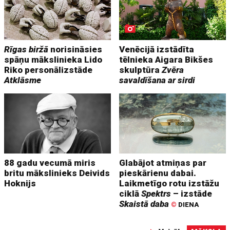
Rīgas biržā
norisināsies
Venēcijā izstādīta
spāņu mākslinieka Lido
tēlnieka Aigara Bikšes
Riko personālizstāde
skulptūra
Zvēra
Atklāsme
savaldīšana ar sirdi
88 gadu vecumā miris
Glabājot atmiņas par
britu mākslinieks Deivids
pieskārienu dabai.
Hoknijs
Laikmetīgo rotu izstāžu
ciklā
Spektrs
– izstāde
Skaistā daba
©
DIENA