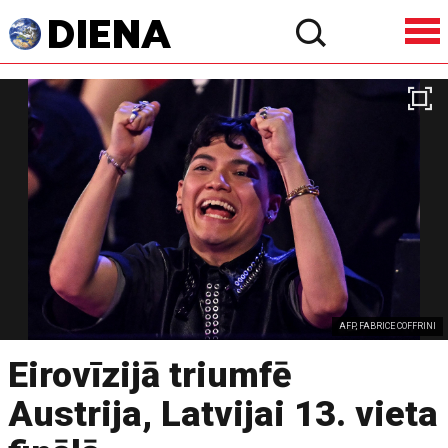
AFP, FABRICE COFFRINI
Eirovīzijā triumfē
Austrija, Latvijai 13. vieta