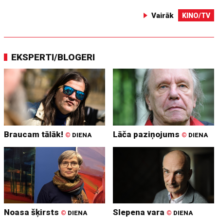
Vairāk
KINO/TV
EKSPERTI/BLOGERI
Braucam tālāk!
Lāča paziņojums
©
DIENA
©
DIENA
Noasa šķirsts
Slepena vara
©
DIENA
©
DIENA