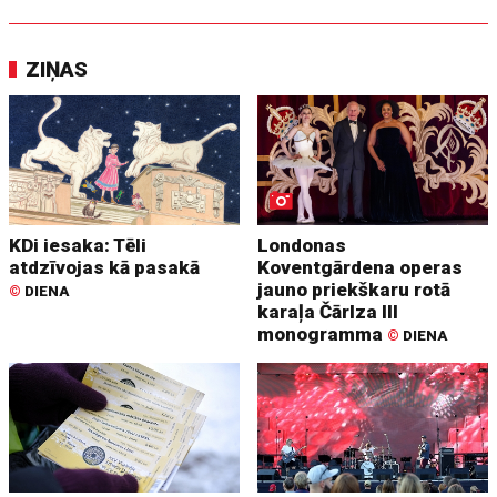
ZIŅAS
KDi iesaka: Tēli
Londonas
atdzīvojas kā pasakā
Koventgārdena operas
jauno priekškaru rotā
©
DIENA
karaļa Čārlza III
monogramma
©
DIENA