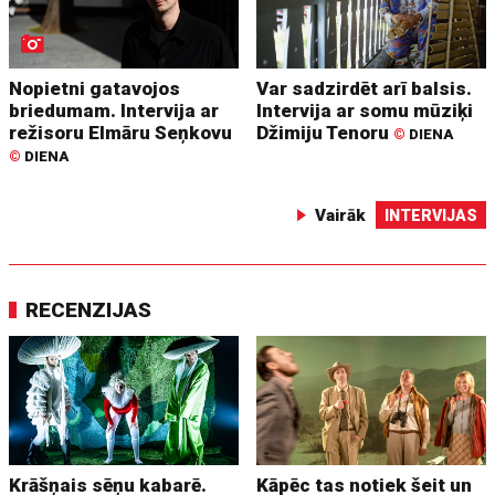
Nopietni gatavojos
Var sadzirdēt arī balsis.
briedumam. Intervija ar
Intervija ar somu mūziķi
režisoru Elmāru Seņkovu
Džimiju Tenoru
©
DIENA
©
DIENA
Vairāk
INTERVIJAS
RECENZIJAS
Krāšņais sēņu kabarē.
Kāpēc tas notiek šeit un