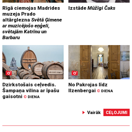
Rīgā ciemojas Madrides
Izstāde
Mūžīgi Čaks
muzeja Prado
altārglezna
Svētā Ģimene
ar muzicējošo eņģeli,
svētajām Katrīnu un
Barbaru
Dzirkstošais ceļvedis.
No Pakrojas līdz
Šampaņa vilina ar īpašu
Ilzenbergai
©
DIENA
gaisotni
©
DIENA
Vairāk
CEĻOJUMI