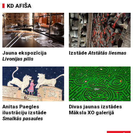
KD AFIŠA
Jauna ekspozīcija
Izstāde
Atstātās liesmas
Livonijas pilis
Anitas Paegles
Divas jaunas izstādes
ilustrāciju izstāde
Māksla XO galerijā
Smalkās pasaules