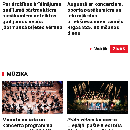
Par drošības brīdinājuma
Augustā ar koncertiem,
gadījumā pārtrauktiem
sporta pasākumiem un
pasākumiem noteiktos
ielu mākslas
gadījumos nebūs
priekšnesumiem svinēs
jāatmaksā biļetes vērtība
Rīgas 825. dzimšanas
dienu
Vairāk
ZIŅAS
MŪZIKA
Mainīts solists un
Prāta vētras
koncerta
koncerta programma
Liepājā īpašie viesi būs