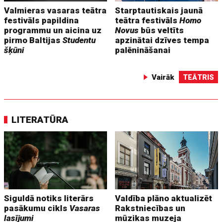
Valmieras vasaras teātra
Starptautiskais jaunā
festivāls papildina
teātra festivāls
Homo
programmu un aicina uz
Novus
būs veltīts
pirmo Baltijas
Studentu
apzinātai dzīves tempa
šķūni
palēnināšanai
Vairāk
TEĀTRIS
LITERATŪRA
Siguldā notiks literārs
Valdība plāno aktualizēt
pasākumu cikls
Vasaras
Rakstniecības un
lasījumi
mūzikas muzeja