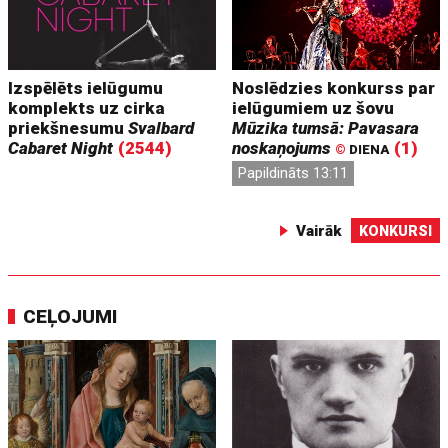
Izspēlēts ielūgumu
Noslēdzies konkurss par
komplekts uz cirka
ielūgumiem uz šovu
priekšnesumu
Svalbard
Mūzika tumsā: Pavasara
Cabaret Night
(2544)
noskaņojums
(1)
©
DIENA
Papildināts 13:11
Vairāk
KONKURSI
CEĻOJUMI