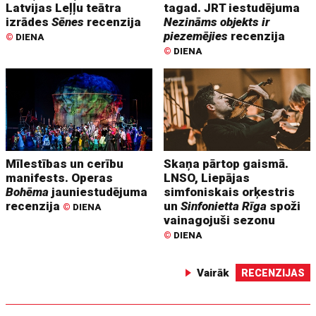
Latvijas Leļļu teātra
tagad. JRT iestudējuma
izrādes
Sēnes
recenzija
Nezināms objekts ir
piezemējies
recenzija
©
DIENA
©
DIENA
Mīlestības un cerību
Skaņa pārtop gaismā.
manifests. Operas
LNSO, Liepājas
Bohēma
jauniestudējuma
simfoniskais orķestris
recenzija
un
Sinfonietta Rīga
spoži
©
DIENA
vainagojuši sezonu
©
DIENA
Vairāk
RECENZIJAS