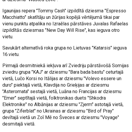
Igaunijas repera "Tommy Cash" izpildītā dziesma "Espresso
Macchiatto" skatītāju un žūrijas kopējā vērtējumā tikai par
vienu punktu atpalika no Izraēlas pārstāves Juvalas Rafaelas
izpildītās dziesmas "New Day Will Rise", kas ieguva otro
vietu.
Savukārt alternatīvā roka grupa no Lietuvas "Katarsis" ieguva
16.vietu.
Pirmajā desmitniekā iekļuva arī Zviedriju pārstāvošā Somijas
zviedru grupa "KAJ" ar dziesmu "Bara bada bastu" ceturtajā
vietā, Lučo Korsi no Itālijas ar dziesmu "Volevo essere un
duro" piektajā vietā, Klavdija no Grieķijas ar dziesmu
"Asteromata" sestajā vietā, Luāna no Francijas ar dziesmu
"Emer" septītajā vietā, folktronikas duets "Shkodra
Elektronike" no Albānijas ar dziesmu "Zjerm" astotajā vietā,
grupa "Ziferblat" no Ukrainas ar dziesmu "Bird of Pray"
devītajā vietā un Zoī Mē no Šveces ar dziesmu "Voyage"
desmitajā vietā.