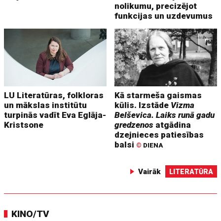
nolikumu, precizējot
funkcijas un uzdevumus
LU Literatūras, folkloras
Kā starmeša gaismas
un mākslas institūtu
kūlis. Izstāde
Vizma
turpinās vadīt Eva Eglāja-
Belševica. Laiks runā gadu
Kristsone
gredzenos
atgādina
dzejnieces patiesības
balsi
©
DIENA
Vairāk
LITERATŪRA
KINO/TV