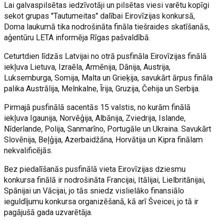
Lai galvaspilsētas iedzīvotāji un pilsētas viesi varētu kopīgi
sekot grupas "Tautumeitas" dalībai Eirovīzijas konkursā,
Doma laukumā tika nodrošināta fināla tiešraides skatīšanās,
aģentūru LETA informēja Rīgas pašvaldībā.
Ceturtdien līdzās Latvijai no otrā pusfināla Eirovīzijas finālā
iekļuva Lietuva, Izraēla, Armēnija, Dānija, Austrija,
Luksemburga, Somija, Malta un Grieķija, savukārt ārpus fināla
palika Austrālija, Melnkalne, Īrija, Gruzija, Čehija un Serbija.
Pirmajā pusfinālā sacentās 15 valstis, no kurām finālā
iekļuva Igaunija, Norvēģija, Albānija, Zviedrija, Islande,
Nīderlande, Polija, Sanmarīno, Portugāle un Ukraina. Savukārt
Slovēnija, Beļģija, Azerbaidžāna, Horvātija un Kipra finālam
nekvalificējās.
Bez piedalīšanās pusfinālā vieta Eirovīzijas dziesmu
konkursa finālā ir nodrošināta Francijai, Itālijai, Lielbritānijai,
Spānijai un Vācijai, jo tās sniedz vislielāko finansiālo
ieguldījumu konkursa organizēšanā, kā arī Šveicei, jo tā ir
pagājušā gada uzvarētāja.