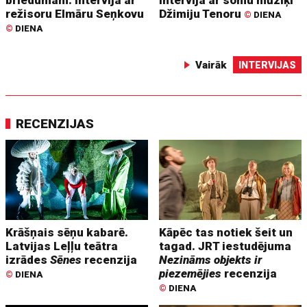
briedumam. Intervija ar
Intervija ar somu mūziķi
režisoru Elmāru Seņkovu
Džimiju Tenoru
©
DIENA
©
DIENA
Vairāk
INTERVIJAS
RECENZIJAS
Krāšņais sēņu kabarē.
Kāpēc tas notiek šeit un
Latvijas Leļļu teātra
tagad. JRT iestudējuma
izrādes
Sēnes
recenzija
Nezināms objekts ir
piezemējies
recenzija
©
DIENA
©
DIENA