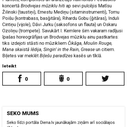
koncertā
Brodvejas mūziklu hiti
ap sevi pulcējis Matīsu
Žilinski (taustiņi), Ernestu Mediņu (sitaminstrumenti), Tomu
Poišu (kontrabass, basģitāra), Rihardu Gobu (ģitāras), Induli
Cintiņu (vijole), Dāvi Jurku (saksofons un flauta) un Oskaru
Ozoliņu (trompete). Savukārt I. Kemlere šim vakaram radījusi
īpašas horeogrāfijas un Brodvejas mūziklu ainu pastkartes:
tiks izdejoti stāsti no mūzikliem
Čikāga, Moulin Rouge,
Mana skaistā lēdija, Singin’ in the Rain, Grease
un citiem.
Biļetes var meklēt
Biļešu paradīzes
kasēs un tīklā.
Ieteikt
0
0
SEKO MUMS
Seko līdzi portāla Diena.lv jaunākajām ziņām arī sociālajos