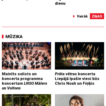
dienu
Vairāk
ZIŅAS
MŪZIKA
Mainīts solists un
Prāta vētras
koncerta
koncerta programma
Liepājā īpašie viesi būs
koncertam
LNSO Mālers
Chris Noah un Fiņķis
un Voltons