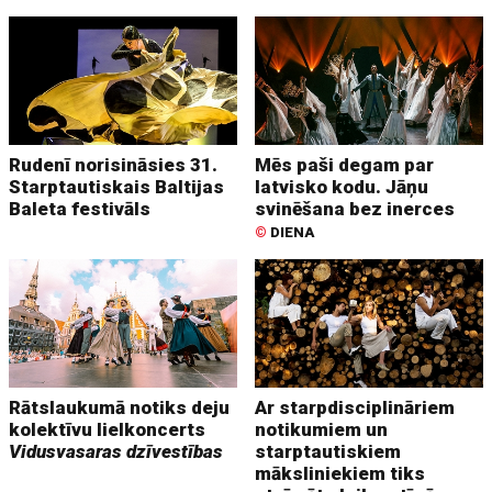
Rudenī norisināsies 31.
Mēs paši degam par
Starptautiskais Baltijas
latvisko kodu. Jāņu
Baleta festivāls
svinēšana bez inerces
©
DIENA
Rātslaukumā notiks deju
Ar starpdisciplināriem
kolektīvu lielkoncerts
notikumiem un
Vidusvasaras dzīvestības
starptautiskiem
māksliniekiem tiks