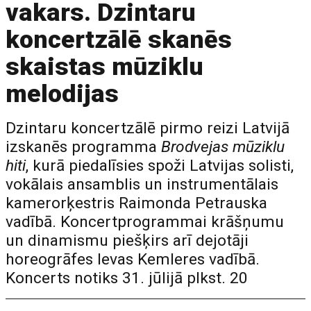
vakars. Dzintaru
koncertzālē skanēs
skaistas mūziklu
melodijas
Dzintaru koncertzālē pirmo reizi Latvijā
izskanēs programma
Brodvejas mūziklu
hiti
, kurā piedalīsies spoži Latvijas solisti,
vokālais ansamblis un instrumentālais
kamerorķestris Raimonda Petrauska
vadībā. Koncertprogrammai krāšņumu
un dinamismu piešķirs arī dejotāji
horeogrāfes Ievas Kemleres vadībā.
Koncerts notiks 31. jūlijā plkst. 20