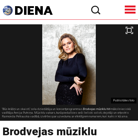
Publicitātes foto
"Būs krāšņi un skaisti," sola dziedātāja un koncertprogrammas
Brodvejas mūziklu hiti
mākslinieciskā
vadītāja Annija Putniņa. Mūziklu vakars, kurā piedalīsies seši lieliski solisti, dejotāji un orķestris
Raimonda Petrauska vadībā, izvērties par uzvedumu ar efektīgiem numuriem, kuri katrs ir kā aina.
Brodvejas mūziklu