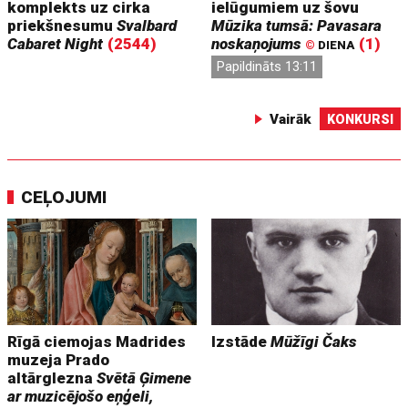
komplekts uz cirka
ielūgumiem uz šovu
priekšnesumu
Svalbard
Mūzika tumsā: Pavasara
Cabaret Night
(2544)
noskaņojums
(1)
©
DIENA
Papildināts 13:11
Vairāk
KONKURSI
CEĻOJUMI
Rīgā ciemojas Madrides
Izstāde
Mūžīgi Čaks
muzeja Prado
altārglezna
Svētā Ģimene
ar muzicējošo eņģeli,