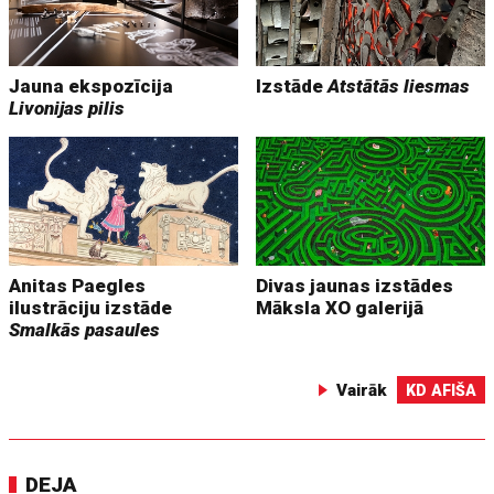
Jauna ekspozīcija
Izstāde
Atstātās liesmas
Livonijas pilis
Anitas Paegles
Divas jaunas izstādes
ilustrāciju izstāde
Māksla XO galerijā
Smalkās pasaules
Vairāk
KD AFIŠA
DEJA