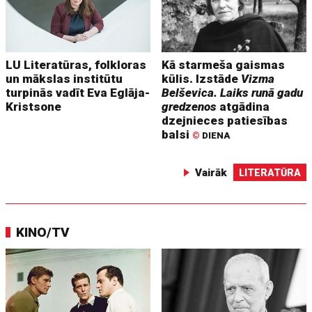
LU Literatūras, folkloras
Kā starmeša gaismas
un mākslas institūtu
kūlis. Izstāde
Vizma
turpinās vadīt Eva Eglāja-
Belševica. Laiks runā gadu
Kristsone
gredzenos
atgādina
dzejnieces patiesības
balsi
©
DIENA
Vairāk
LITERATŪRA
KINO/TV