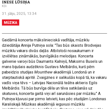
INESE LŪSIŅA
KDi
31. jūlijs, 2025, 13:34
MŪZIKA
Gaidāmā koncerta mākslinieciskā vadītāja, mūziklu
dziedātāja Annija Putniņa sola: "Tas būs skaists Brodvejas
mūziklu vakars divās daļās. Atbilstoši nosaukumam ir
izvēlētas zināmākās, burvīgākās melodijas. Koncerta
galvenie varoņi būs Daumants Kalniņš, Maksims Busels un
mans bijušais audzēknis Gustavs Melbārdis, kurš pērn
pabeidzis studijas
Mounthew
akadēmijā Londonā un ir
starptautiskā apritē. Zvaigznes ir salikušās kopā tā, ka vakaru
vadīs viņa tēvs – Latvijas Nacionālā teātra aktieris Egils
Melbārdis. Tā būs burvīga dēla un tēva satikšanās uz
skatuves, koncerta gaitā viņi arī sarunāsies par mūziku." A.
Putniņa kļuvusi par pirmo latvieti, kas pēc studijām Londonas
Karaliskajā Mūzikas akadēmijā ieguvusi mūziklu