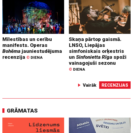
Mīlestības un cerību
Skaņa pārtop gaismā.
manifests. Operas
LNSO, Liepājas
Bohēma
jauniestudējuma
simfoniskais orķestris
recenzija
un
Sinfonietta Rīga
spoži
©
DIENA
vainagojuši sezonu
©
DIENA
Vairāk
RECENZIJAS
GRĀMATAS