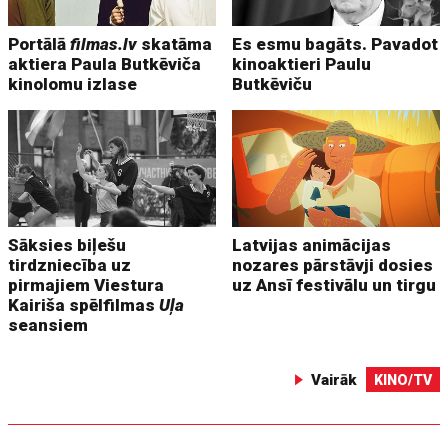
Portālā
filmas.lv
skatāma
Es esmu bagāts. Pavadot
aktiera Paula Butkēviča
kinoaktieri Paulu
kinolomu izlase
Butkēviču
Sāksies biļešu
Latvijas animācijas
tirdzniecība uz
nozares pārstāvji dosies
pirmajiem Viestura
uz Ansī festivālu un tirgu
Kairiša spēlfilmas
Uļa
seansiem
Vairāk
KINO/TV