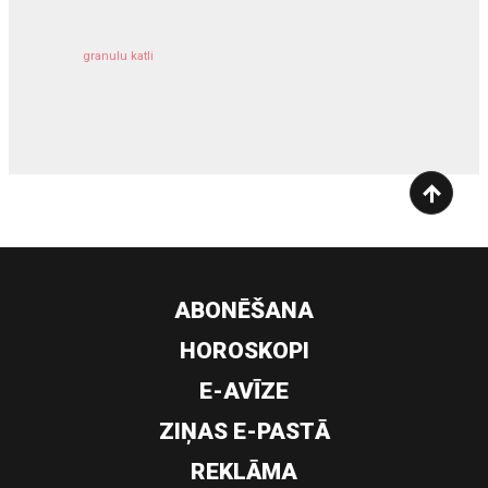
granulu katli
siltumsūknis
ABONĒŠANA
HOROSKOPI
E-AVĪZE
ZIŅAS E-PASTĀ
REKLĀMA