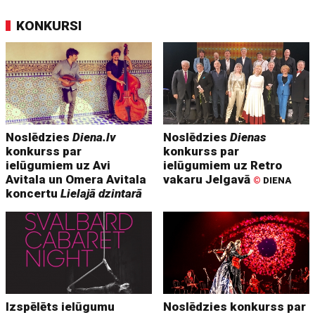
KONKURSI
Noslēdzies
Diena.lv
Noslēdzies
Dienas
konkurss par
konkurss par
ielūgumiem uz Avi
ielūgumiem uz Retro
Avitala un Omera Avitala
vakaru Jelgavā
©
DIENA
koncertu
Lielajā dzintarā
Izspēlēts ielūgumu
Noslēdzies konkurss par