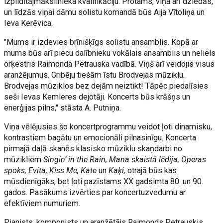
izpildītājmākslinieka kvalifikāciju. Protams, viņa arī dziedās,
un līdzās viņai dāmu solistu komandā būs Aija Vītoliņa un
Ieva Kerēvica.
"Mums ir izdevies brīnišķīgs solistu ansamblis. Kopā ar
mums būs arī piecu dalībnieku vokālais ansamblis un neliels
orķestris Raimonda Petrauska vadībā. Viņš arī veidojis visus
aranžējumus. Gribēju tiešām īstu Brodvejas mūziklu.
Brodvejas mūziklos bez dejām neiztikt! Tāpēc piedalīsies
seši Ievas Kemleres dejotāji. Koncerts būs krāšņs un
enerģijas pilns," stāsta A. Putniņa.
Viņa vēlējusies šo koncertprogrammu veidot ļoti dinamisku,
kontrastiem bagātu un emocionāli pilnasinīgu. Koncerta
pirmajā daļā skanēs klasisko mūziklu skaņdarbi no
mūzikliem
Singin’ in the Rain, Mana skaistā lēdija, Operas
spoks, Evita, Kiss Me, Kate
un
Kaķi,
otrajā būs kas
mūsdienīgāks, bet ļoti pazīstams XX gadsimta 80. un 90.
gados. Pasākums izvērties par koncertuzvedumu ar
efektīviem numuriem.
Pianists, komponists un aranžētājs Raimonds Petrauskis