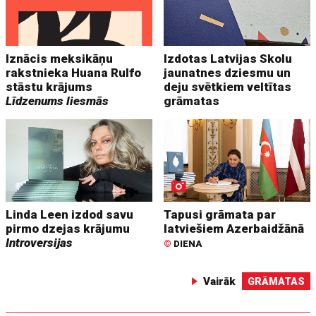
Iznācis meksikāņu
Izdotas Latvijas Skolu
rakstnieka Huana Rulfo
jaunatnes dziesmu un
stāstu krājums
deju svētkiem veltītas
Līdzenums liesmās
grāmatas
Linda Leen izdod savu
Tapusi grāmata par
pirmo dzejas krājumu
latviešiem Azerbaidžānā
Introversijas
©
DIENA
Vairāk
GRĀMATAS