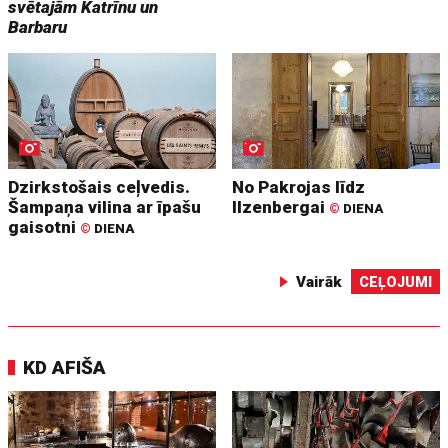
svētajām Katrīnu un
Barbaru
Dzirkstošais ceļvedis.
No Pakrojas līdz
Šampaņa vilina ar īpašu
Ilzenbergai
©
DIENA
gaisotni
©
DIENA
Vairāk
CEĻOJUMI
KD AFIŠA