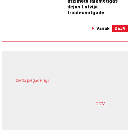
atzīmēta laikmetīgās
dejas Latvijā
trīsdesmitgade
Vairāk
DEJA
ziedu piegāde rīgā
meliorācijas darbi
octa
dziļurbums
kravu apdrošināšana