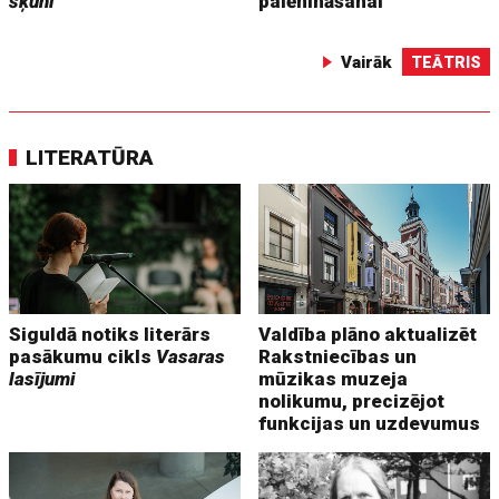
šķūni
palēnināšanai
Vairāk
TEĀTRIS
LITERATŪRA
Siguldā notiks literārs
Valdība plāno aktualizēt
pasākumu cikls
Vasaras
Rakstniecības un
lasījumi
mūzikas muzeja
nolikumu, precizējot
funkcijas un uzdevumus