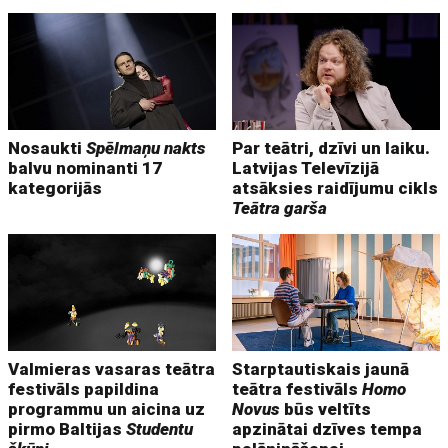
Nosaukti
Spēlmaņu nakts
Par teātri, dzīvi un laiku.
balvu nominanti 17
Latvijas Televīzijā
kategorijās
atsāksies raidījumu cikls
Teātra garša
Valmieras vasaras teātra
Starptautiskais jaunā
festivāls papildina
teātra festivāls
Homo
programmu un aicina uz
Novus
būs veltīts
pirmo Baltijas
Studentu
apzinātai dzīves tempa