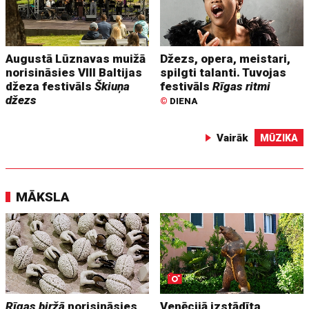
Augustā Lūznavas muižā
Džezs, opera, meistari,
norisināsies VIII Baltijas
spilgti talanti. Tuvojas
džeza festivāls
Škiuņa
festivāls
Rīgas ritmi
džezs
©
DIENA
Vairāk
MŪZIKA
MĀKSLA
Rīgas biržā
norisināsies
Venēcijā izstādīta