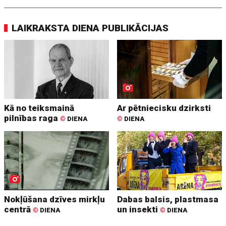
LAIKRAKSTA DIENA PUBLIKĀCIJAS
Kā no teiksmainā
Ar pētniecisku dzirksti
pilnības raga
©
DIENA
©
DIENA
Nokļūšana dzīves mirkļu
Dabas balsis, plastmasa
centrā
un insekti
©
DIENA
©
DIENA