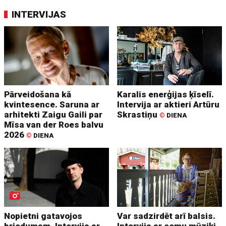
INTERVIJAS
Pārveidošana kā
Karalis enerģijas ķīselī.
kvintesence. Saruna ar
Intervija ar aktieri Artūru
arhitekti Zaigu Gaili par
Skrastiņu
©
DIENA
Mīsa van der Roes balvu
2026
©
DIENA
Nopietni gatavojos
Var sadzirdēt arī balsis.