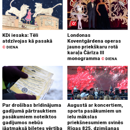
KDi iesaka: Tēli
Londonas
atdzīvojas kā pasakā
Koventgārdena operas
jauno priekškaru rotā
©
DIENA
karaļa Čārlza III
monogramma
©
DIENA
Par drošības brīdinājuma
Augustā ar koncertiem,
gadījumā pārtrauktiem
sporta pasākumiem un
pasākumiem noteiktos
ielu mākslas
gadījumos nebūs
priekšnesumiem svinēs
jāatmaksā biļetes vērtība
Rīgas 825. dzimšanas