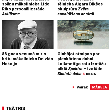
spāņu mākslinieka Lido
tēlnieka Aigara Bikšes
Riko personālizstāde
skulptūra
Zvēra
Atklāsme
savaldīšana ar sirdi
88 gadu vecumā miris
Glabājot atmiņas par
britu mākslinieks Deivids
pieskārienu dabai.
Hoknijs
Laikmetīgo rotu izstāžu
ciklā
Spektrs
– izstāde
Skaistā daba
©
DIENA
Vairāk
MĀKSLA
TEĀTRIS