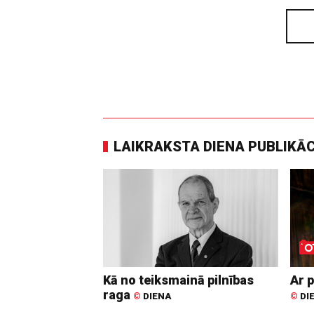
LAIKRAKSTA DIENA PUBLIKĀ
Kā no teiksmainā pilnības
Ar p
raga
©
DIENA
©
DI