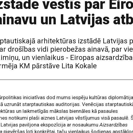
zstādē vēstīs par Eir
inavu un Latvijas atb
ptautiskajā arhitektūras izstādē Latvijas p
ar drošības vidi pierobežas ainavā, par vie
iņu, un vienlaikus - Eiropas aizsardzība
formēja KM pārstāve Lita Kokale
ūrpolitikas iniciatīvas dod mums iespēju kultūras diplomātij
ā uzrunāt starptautiskas auditorijas. Venēcijas starptautisk
ektūras un laikmetīgās mākslas biennāles kā pasaules
es notikumi plaši aiznes Latvijas vēstījumus visā pasaulē. Š
Latvijas paviljona ekspozīcija ar nosaukumu
Aizsardzības
va
pievēršas ļoti konkrētai, taču vienlaikus šodienas apstākļo