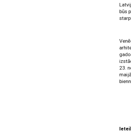
Latvi
būs p
starp
Venēc
arhit
gados
izstā
23. n
maijā
bienn
Ietei