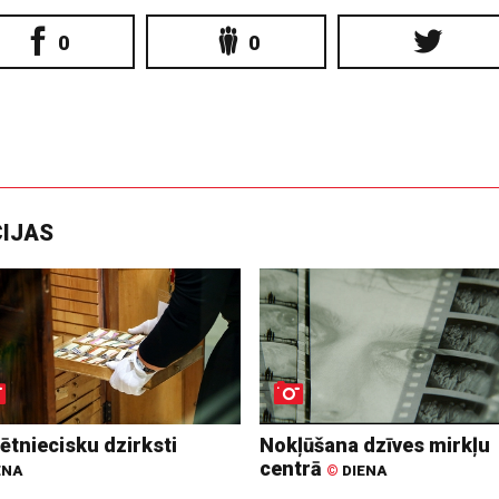
0
0
CIJAS
ētniecisku dzirksti
Nokļūšana dzīves mirkļu
centrā
ENA
©
DIENA