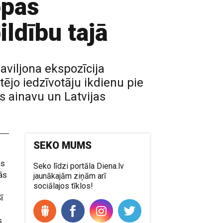
opas
ildību tajā
aviljona ekspozīcija
tējo iedzīvotāju ikdienu pie
s ainavu un Latvijas
SEKO MUMS
as
Seko līdzi portāla Diena.lv
ās
jaunākajām ziņām arī
sociālajos tīklos!
ī
s