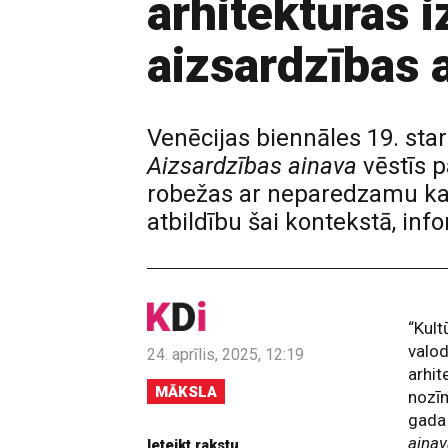
arhitektūras i
aizsardzības a
Venēcijas biennāles 19. star
Aizsardzības ainava
vēstīs p
robežas ar neparedzamu kaim
atbildību šai kontekstā, in
“Kult
valod
24. aprīlis, 2025, 12:19
arhit
MĀKSLA
nozīm
gada 
aina
Ieteikt rakstu