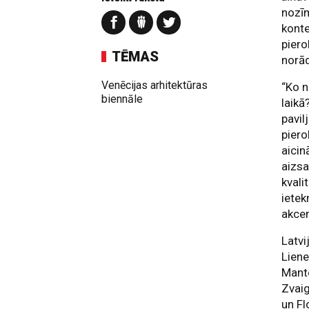
nozīm
konte
piero
TĒMAS
norād
Venēcijas arhitektūras
“Ko n
biennāle
laikā
pavil
piero
aicin
aizsa
kvali
ietek
akce
Latvi
Liene
Mant
Zvai
un Fl