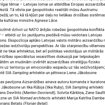
īgai tēmai – Latvijas lomai un atbildībai Eiropas aizsardzīb
kstā. Tā vēsta par ģeopolitisko realitāti mūsu Austrumu
bežā, un to, kā tā kļūst par daļu no lielākas drošības sistēmas
a kultūras ministre Agnese Lāce.
ozīmē dzīvot uz NATO ārējās robežas ģeopolitiska konflikta
? – atbildi uz šo jautājumu piedāvā mūsu veidotais Latvijas
jons. Ekspozīcija aplūko Latvijas valsts militāro aizsardzību 
bežas iedzīvotāju perspektīvas. Ar tās starpniecību vēlamie
āt ne tikai arhitektus, bet arī politikas veidotājus un militārās
rdzības speciālistus iesaistīties diskusijā par telpiskajām
tātēm un mudinām izvērtēt aizsardzības stratēģiju fizisko
mi uz teritoriju un emocionālo iespaidu uz tās iedzīvotājiem,
ntē SIA
Sampling
arhitekte un pētniece Liene Jākobsone.
jas paviljona
Aizsardzības ainava
autoru komanda ir kurator
 Jākobsone un Ilka Rūbija (Ilka Ruby), SIA
Sampling
arhitekti
ens Devrīnts
(Manten Devriendt)
, Solvita Kārkliņa, Zane Saulī
gzne un SIA
Nomad architects
arhitekti Marija Katrīna Dambe
orians Betats
(Florian Betat).