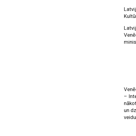
Latvi
Kultū
Latvi
Venēc
minis
Venēc
– Int
nākot
un dz
veidu