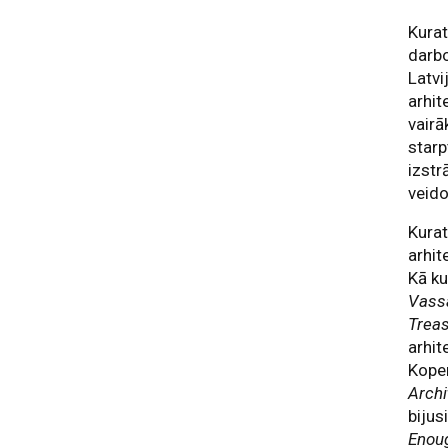
Kurat
darbo
Latvi
arhit
vairā
starp
izstr
veido
Kurat
arhit
Kā ku
Vassa
Treas
arhit
Kopen
Archi
bijus
Enou