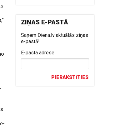
as
,”
ZIŅAS E-PASTĀ
Saņem Diena.lv aktuālās ziņas
e-pastā!
E-pasta adrese
no
s
PIERAKSTĪTIES
”
es
te-