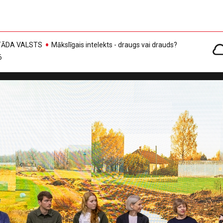
, TĀDA VALSTS
Mākslīgais intelekts - draugs vai drauds?
6