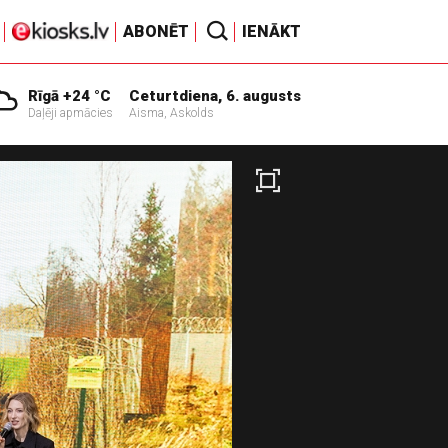
ABONĒT
IENĀKT
Rīgā +24 °C
Ceturtdiena, 6. augusts
Daļēji apmācies
Aisma, Askolds