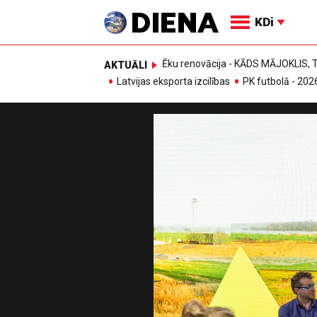
KDi
Ēku renovācija - KĀDS MĀJOKLIS
AKTUĀLI
Latvijas eksporta izcilības
PK futbolā - 202