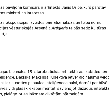
jas paviljona komisārs ir arhitekts Jānis Dripe, kurš pārstāv
ras ministrijas intereses.
jas ekspozīcijas izveides pamatizmaksas un telpu nomu
ijas vēsturiskajās Arsenāla
Artigleria
telpās sedz Kultūras
trija.
ijas biennāles 19. starptautiskās arhitektūras izstādes tēm
eliģence. Dabiskā, Mākslīgā. Kolektīvā ietver aicinājumu veid
ni, ieklausoties pasaules inteliģences balsī, domāt par būvē
īves vidi plašāk, eksperimentēt, savienojot dažādus intelekt
s, pielāgojoties laikmeta diktētām pārmaiņām