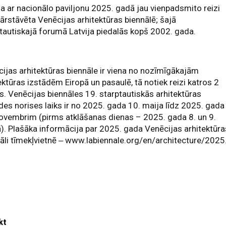
ja ar nacionālo paviljonu 2025. gadā jau vienpadsmito reizi
ārstāvēta Venēcijas arhitektūras biennālē; šajā
tautiskajā forumā Latvija piedalās kopš 2002. gada.
ijas arhitektūras biennāle ir viena no nozīmīgākajām
ektūras izstādēm Eiropā un pasaulē, tā notiek reizi katros 2
. Venēcijas biennāles 19. starptautiskās arhitektūras
des norises laiks ir no 2025. gada 10. maija līdz 2025. gada
ovembrim (pirms atklāšanas dienas – 2025. gada 8. un 9.
). Plašāka informācija par 2025. gada Venēcijas arhitektūra
āli tīmekļvietnē ‒ www.labiennale.org/en/architecture/2025
kt