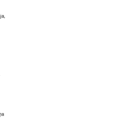
ja,
.
ņa