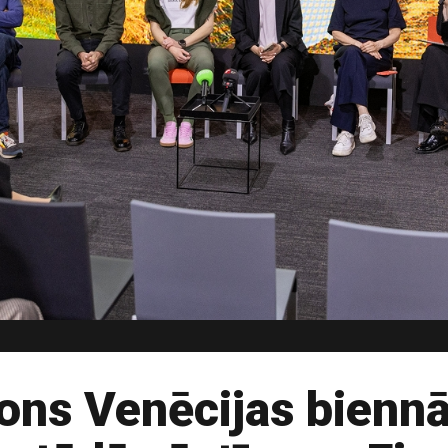
jons Venēcijas bienn