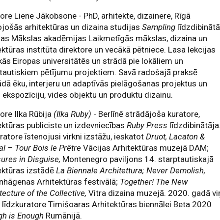
ore Liene Jākobsone - PhD, arhitekte, dizainere, Rīgā
jošās arhitektūras un dizaina studijas
Sampling
līdzdibinātā
jas Mākslas akadēmijas Laikmetīgās mākslas, dizaina un
ektūras institūta direktore un vecākā pētniece. Lasa lekcijas
kās Eiropas universitātēs un strādā pie lokāliem un
tautiskiem pētījumu projektiem. Savā radošajā praksē
ādā ēku, interjeru un adaptīvās pielāgošanas projektus un
 ekspozīciju, vides objektu un produktu dizainu.
ore Ilka Rūbija
(Ilka Ruby)
- Berlīnē strādājoša kuratore,
ektūras publiciste un izdevniecības
Ruby Press
līdzdibinātāja
ratore īstenojusi virkni izstāžu, ieskatot
Druot, Lacaton &
l – Tour Bois le Prêtre
Vācijas Arhitektūras muzejā DAM;
ures in Disguise,
Montenegro paviljons 14. starptautiskajā
ektūras izstādē
La Biennale Architettura; Never Demolish,
hāgenas Arhitektūras festivālā;
Together! The New
tecture of the Collective,
Vitra dizaina muzejā. 2020. gadā vi
i līdzkuratore Timišoaras Arhitektūras biennālei Beta 2020
gh is Enough
Rumānijā.