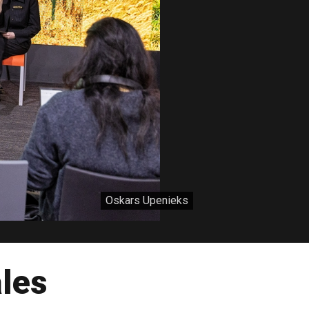
Oskars Upenieks
āles