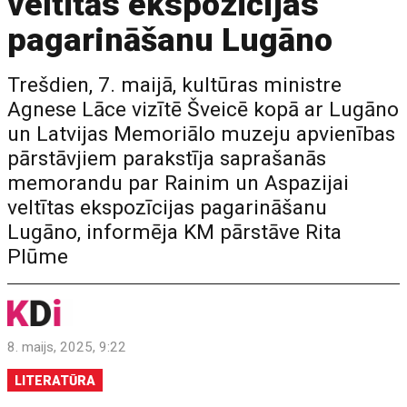
veltītās ekspozīcijas
pagarināšanu Lugāno
Trešdien, 7. maijā, kultūras ministre
Agnese Lāce vizītē Šveicē kopā ar Lugāno
un Latvijas Memoriālo muzeju apvienības
pārstāvjiem parakstīja saprašanās
memorandu par Rainim un Aspazijai
veltītas ekspozīcijas pagarināšanu
Lugāno, informēja KM pārstāve Rita
Plūme
8. maijs, 2025, 9:22
LITERATŪRA