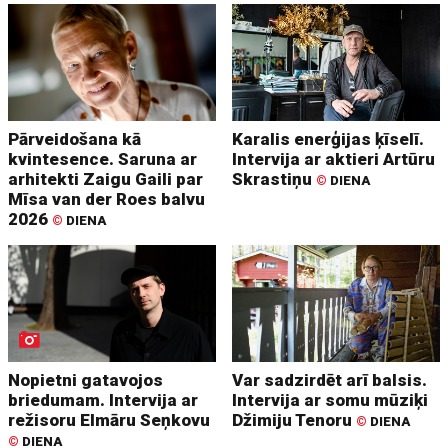
Pārveidošana kā
Karalis enerģijas ķīselī.
kvintesence. Saruna ar
Intervija ar aktieri Artūru
arhitekti Zaigu Gaili par
Skrastiņu
©
DIENA
Mīsa van der Roes balvu
2026
©
DIENA
Nopietni gatavojos
Var sadzirdēt arī balsis.
briedumam. Intervija ar
Intervija ar somu mūziķi
režisoru Elmāru Seņkovu
Džimiju Tenoru
©
DIENA
©
DIENA