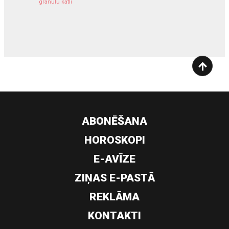
granulu katli
siltumsūknis
ABONĒŠANA
HOROSKOPI
E-AVĪZE
ZIŅAS E-PASTĀ
REKLĀMA
KONTAKTI