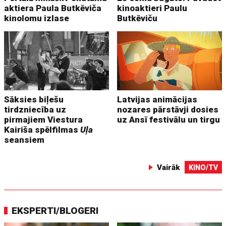
aktiera Paula Butkēviča
kinoaktieri Paulu
kinolomu izlase
Butkēviču
Sāksies biļešu
Latvijas animācijas
tirdzniecība uz
nozares pārstāvji dosies
pirmajiem Viestura
uz Ansī festivālu un tirgu
Kairiša spēlfilmas
Uļa
seansiem
Vairāk
KINO/TV
EKSPERTI/BLOGERI