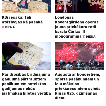
KDi iesaka: Tēli
Londonas
atdzīvojas kā pasakā
Koventgārdena operas
jauno priekškaru rotā
©
DIENA
karaļa Čārlza III
monogramma
©
DIENA
Par drošības brīdinājuma
Augustā ar koncertiem,
gadījumā pārtrauktiem
sporta pasākumiem un
pasākumiem noteiktos
ielu mākslas
gadījumos nebūs
priekšnesumiem svinēs
jāatmaksā biļetes vērtība
Rīgas 825. dzimšanas
dienu