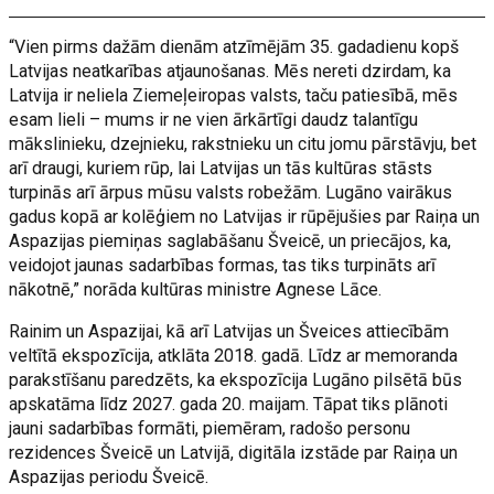
“Vien pirms dažām dienām atzīmējām 35. gadadienu kopš
Latvijas neatkarības atjaunošanas. Mēs nereti dzirdam, ka
Latvija ir neliela Ziemeļeiropas valsts, taču patiesībā, mēs
esam lieli – mums ir ne vien ārkārtīgi daudz talantīgu
mākslinieku, dzejnieku, rakstnieku un citu jomu pārstāvju, bet
arī draugi, kuriem rūp, lai Latvijas un tās kultūras stāsts
turpinās arī ārpus mūsu valsts robežām. Lugāno vairākus
gadus kopā ar kolēģiem no Latvijas ir rūpējušies par Raiņa un
Aspazijas piemiņas saglabāšanu Šveicē, un priecājos, ka,
veidojot jaunas sadarbības formas, tas tiks turpināts arī
nākotnē,” norāda kultūras ministre Agnese Lāce.
Rainim un Aspazijai, kā arī Latvijas un Šveices attiecībām
veltītā ekspozīcija, atklāta 2018. gadā. Līdz ar memoranda
parakstīšanu paredzēts, ka ekspozīcija Lugāno pilsētā būs
apskatāma līdz 2027. gada 20. maijam. Tāpat tiks plānoti
jauni sadarbības formāti, piemēram, radošo personu
rezidences Šveicē un Latvijā, digitāla izstāde par Raiņa un
Aspazijas periodu Šveicē.