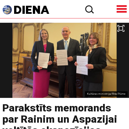
Kultūras ministrija/Rita Plūme
Parakstīts memorands
par Rainim un Aspazijai