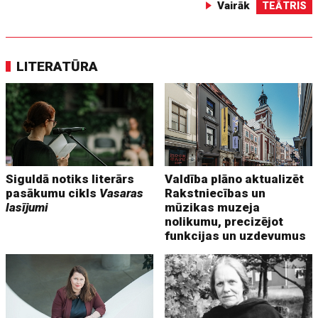
Vairāk
TEĀTRIS
LITERATŪRA
Siguldā notiks literārs
Valdība plāno aktualizēt
pasākumu cikls
Vasaras
Rakstniecības un
lasījumi
mūzikas muzeja
nolikumu, precizējot
funkcijas un uzdevumus