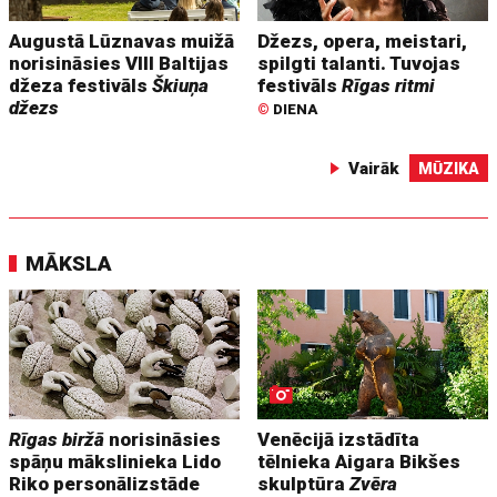
Augustā Lūznavas muižā
Džezs, opera, meistari,
norisināsies VIII Baltijas
spilgti talanti. Tuvojas
džeza festivāls
Škiuņa
festivāls
Rīgas ritmi
džezs
©
DIENA
Vairāk
MŪZIKA
MĀKSLA
Rīgas biržā
norisināsies
Venēcijā izstādīta
spāņu mākslinieka Lido
tēlnieka Aigara Bikšes
Riko personālizstāde
skulptūra
Zvēra