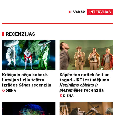
Vairāk
INTERVIJAS
RECENZIJAS
Krāšņais sēņu kabarē.
Kāpēc tas notiek šeit un
Latvijas Leļļu teātra
tagad. JRT iestudējuma
izrādes
Sēnes
recenzija
Nezināms objekts ir
piezemējies
recenzija
©
DIENA
©
DIENA