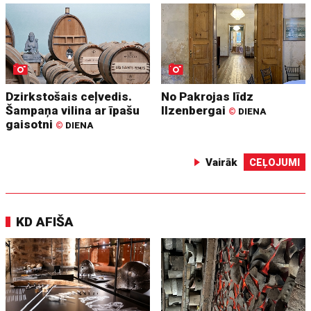
Dzirkstošais ceļvedis.
No Pakrojas līdz
Šampaņa vilina ar īpašu
Ilzenbergai
©
DIENA
gaisotni
©
DIENA
Vairāk
CEĻOJUMI
KD AFIŠA