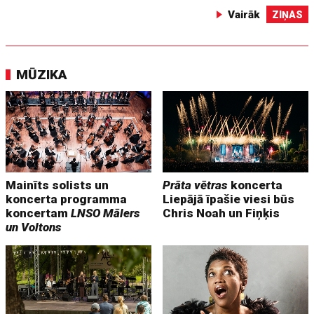
Vairāk
ZIŅAS
MŪZIKA
Mainīts solists un
Prāta vētras
koncerta
koncerta programma
Liepājā īpašie viesi būs
koncertam
LNSO Mālers
Chris Noah un Fiņķis
un Voltons