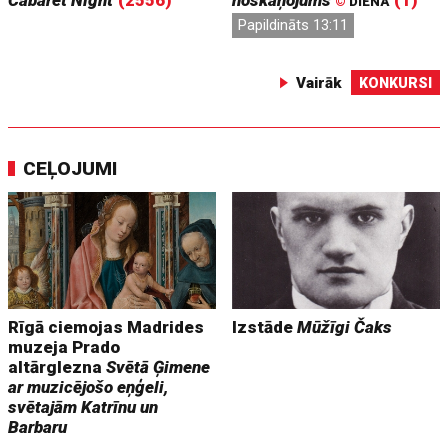
©
DIENA
Papildināts 13:11
Vairāk
KONKURSI
CEĻOJUMI
Rīgā ciemojas Madrides
Izstāde
Mūžīgi Čaks
muzeja Prado
altārglezna
Svētā Ģimene
ar muzicējošo eņģeli,
svētajām Katrīnu un
Barbaru