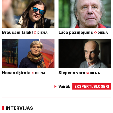
Braucam tālāk!
Lāča paziņojums
©
DIENA
©
DIENA
Noasa šķirsts
Slepena vara
©
DIENA
©
DIENA
Vairāk
EKSPERTI/BLOGERI
INTERVIJAS