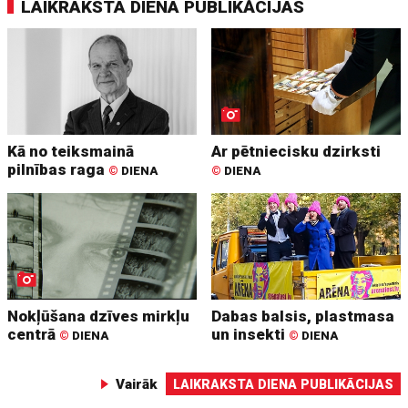
LAIKRAKSTA DIENA PUBLIKĀCIJAS
Kā no teiksmainā
Ar pētniecisku dzirksti
pilnības raga
©
DIENA
©
DIENA
Nokļūšana dzīves mirkļu
Dabas balsis, plastmasa
centrā
un insekti
©
DIENA
©
DIENA
Vairāk
LAIKRAKSTA DIENA PUBLIKĀCIJAS