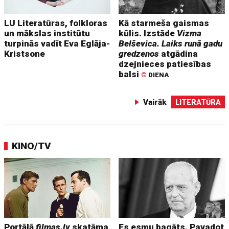
LU Literatūras, folkloras
Kā starmeša gaismas
un mākslas institūtu
kūlis. Izstāde
Vizma
turpinās vadīt Eva Eglāja-
Belševica. Laiks runā gadu
Kristsone
gredzenos
atgādina
dzejnieces patiesības
balsi
©
DIENA
Vairāk
LITERATŪRA
KINO/TV
Portālā
filmas.lv
skatāma
Es esmu bagāts. Pavadot