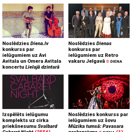
Noslēdzies
Diena.lv
Noslēdzies
Dienas
konkurss par
konkurss par
ielūgumiem uz Avi
ielūgumiem uz Retro
Avitala un Omera Avitala
vakaru Jelgavā
©
DIENA
koncertu
Lielajā dzintarā
Izspēlēts ielūgumu
Noslēdzies konkurss par
komplekts uz cirka
ielūgumiem uz šovu
priekšnesumu
Svalbard
Mūzika tumsā: Pavasara
Cabaret Night
(2556)
noskaņojums
(1)