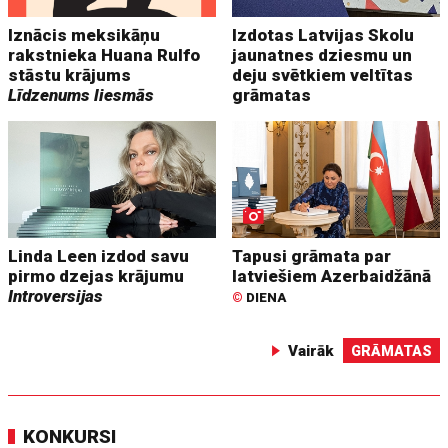
Iznācis meksikāņu
Izdotas Latvijas Skolu
rakstnieka Huana Rulfo
jaunatnes dziesmu un
stāstu krājums
deju svētkiem veltītas
Līdzenums liesmās
grāmatas
Linda Leen izdod savu
Tapusi grāmata par
pirmo dzejas krājumu
latviešiem Azerbaidžānā
Introversijas
©
DIENA
Vairāk
GRĀMATAS
KONKURSI