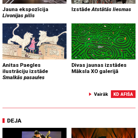
Jauna ekspozīcija
Izstāde
Atstātās liesmas
Livonijas pilis
Anitas Paegles
Divas jaunas izstādes
ilustrāciju izstāde
Māksla XO galerijā
Smalkās pasaules
Vairāk
KD AFIŠA
DEJA