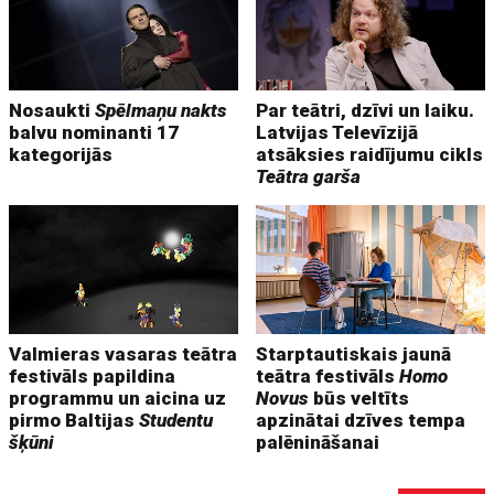
Nosaukti
Spēlmaņu nakts
Par teātri, dzīvi un laiku.
balvu nominanti 17
Latvijas Televīzijā
kategorijās
atsāksies raidījumu cikls
Teātra garša
Valmieras vasaras teātra
Starptautiskais jaunā
festivāls papildina
teātra festivāls
Homo
programmu un aicina uz
Novus
būs veltīts
pirmo Baltijas
Studentu
apzinātai dzīves tempa
šķūni
palēnināšanai