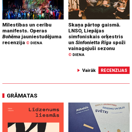
Mīlestības un cerību
Skaņa pārtop gaismā.
manifests. Operas
LNSO, Liepājas
Bohēma
jauniestudējuma
simfoniskais orķestris
recenzija
un
Sinfonietta Rīga
spoži
©
DIENA
vainagojuši sezonu
©
DIENA
Vairāk
RECENZIJAS
GRĀMATAS