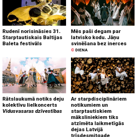
Rudenī norisināsies 31.
Mēs paši degam par
Starptautiskais Baltijas
latvisko kodu. Jāņu
Baleta festivāls
svinēšana bez inerces
©
DIENA
Rātslaukumā notiks deju
Ar starpdisciplināriem
kolektīvu lielkoncerts
notikumiem un
Vidusvasaras dzīvestības
starptautiskiem
māksliniekiem tiks
atzīmēta laikmetīgās
dejas Latvijā
trīsdesmitgade