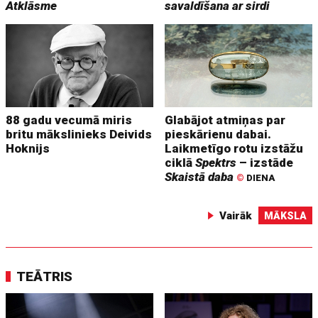
Atklāsme
savaldīšana ar sirdi
88 gadu vecumā miris
Glabājot atmiņas par
britu mākslinieks Deivids
pieskārienu dabai.
Hoknijs
Laikmetīgo rotu izstāžu
ciklā
Spektrs
– izstāde
Skaistā daba
©
DIENA
Vairāk
MĀKSLA
TEĀTRIS