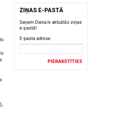
ZIŅAS E-PASTĀ
Saņem Diena.lv aktuālās ziņas
e-pastā!
E-pasta adrese
lo
tu
s
PIERAKSTĪTIES
ēs
),
a