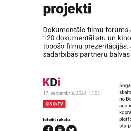
projekti
Dokumentālo filmu forums
120 dokumentālistu un kino 
topošo filmu prezentācijās.
sadarbības partneru balvas 
Šogad
skait
17. septembris, 2024, 11:03
no Ba
KINO/TV
septi
kopr
platf
Ieteikt rakstu
starp