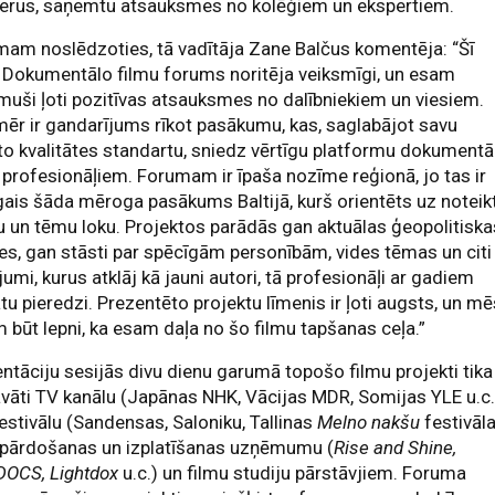
nerus, saņemtu atsauksmes no kolēģiem un ekspertiem.
am noslēdzoties, tā vadītāja Zane Balčus komentēja: “Šī
 Dokumentālo filmu forums noritēja veiksmīgi, un esam
uši ļoti pozitīvas atsauksmes no dalībniekiem un viesiem.
ēr ir gandarījums rīkot pasākumu, kas, saglabājot savu
o kvalitātes standartu, sniedz vērtīgu platformu dokumentā
 profesionāļiem. Forumam ir īpaša nozīme reģionā, jo tas ir
gais šāda mēroga pasākums Baltijā, kurš orientēts uz noteik
u un tēmu loku. Projektos parādās gan aktuālas ģeopolitiska
es, gan stāsti par spēcīgām personībām, vides tēmas un citi
jumi, kurus atklāj kā jauni autori, tā profesionāļi ar gadiem
tu pieredzi. Prezentēto projektu līmenis ir ļoti augsts, un m
 būt lepni, ka esam daļa no šo filmu tapšanas ceļa.”
ntāciju sesijās divu dienu garumā topošo filmu projekti tika
vāti TV kanālu (Japānas NHK, Vācijas MDR, Somijas YLE u.c.
estivālu (Sandensas, Saloniku, Tallinas
Melno nakšu
festivāl
, pārdošanas un izplatīšanas uzņēmumu (
Rise and Shine,
DOCS, Lightdox
u.c.) un filmu studiju pārstāvjiem. Foruma