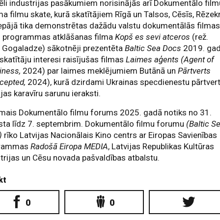
ēli industrijas pasākumiem norisinājās arī Dokumentālo film
a filmu skate, kurā skatītājiem Rīgā un Talsos, Cēsīs, Rēzek
epājā tika demonstrētas dažādu valstu dokumentālās filmas
u programmas atklāšanas filma
Kopš es sevi atceros
(rež.
 Gogaladze) sākotnēji prezentēta
Baltic Sea Docs
2019. gad
 skatītāju interesi raisījušas filmas
Laimes aģents (Agent of
iness,
2024) par laimes meklējumiem Butānā un
Pārtverts
rcepted,
2024), kurā dzirdami Ukrainas specdienestu pārtvert
ijas karavīru sarunu ieraksti.
mais Dokumentālo filmu forums 2025. gadā notiks no 31.
sta līdz 7. septembrim. Dokumentālo filmu forumu
(Baltic S
)
rīko Latvijas Nacionālais Kino centrs ar Eiropas Savienības
grammas
Radošā Eiropa MEDIA
, Latvijas Republikas Kultūras
trijas un Cēsu novada pašvaldības atbalstu.
kt
0
0