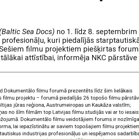
(Baltic Sea Docs)
no 1. līdz 8. septembrim
profesionāļu, kuri piedalījās starptauti
 Sešiem filmu projektiem piešķirtas forum
tālākai attīstībai, informēja NKC pārstāve
 Dokumentālo filmu forumā prezentēts līdz šim lielākais
s filmu projektu – forumā piedalījās 26 topošo filmu pārstāv
ltijas jūras reģiona, Austrumeiropas un Kaukāza valstīm;
ņas no šīm filmām top Latvijas filmu studijās vai ar to iesais
ažojumā. Dokumentālo filmu veidotājiem forums ir nozīmīg
orma, lai iepazīstinātu ar saviem topošajiem filmu projektie
tautiskus industrijas profesionāļus un iespējamos sadarbīb