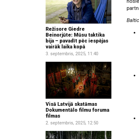
nosl
partn
Balti
Režisore Giedre
Beinorjūte: Mūsu taktika
bija – pavadīt pēc iespējas
vairāk laika kopā
3. septembris, 2025, 11:40
Visā Latvijā skatāmas
Dokumentālo filmu foruma
filmas
2. septembris, 2025, 12:50