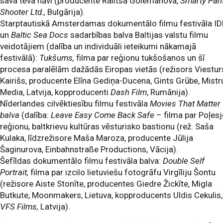
sava tēva nāvi (producente Ralitsa Golemanova,
Smarty Pan
Shooter Ltd.,
Bulgārija).
Starptautiskā Amsterdamas dokumentālo filmu festivāla I
un
Baltic Sea Docs
sadarbības balva Baltijas valstu filmu
veidotājiem (dalība un individuāli ieteikumi nākamajā
festivālā):
Tukšums,
filma par reģionu tukšošanos un šī
procesa paralēlām dažādās Eiropas vietās (režisors Viestur
Kairišs, producente Elīna Gediņa-Ducena, Gints Grūbe, Mistr
Media, Latvija, kopproducenti
Dash Film
, Rumānija).
Nīderlandes cilvēktiesību filmu festivāla
Movies That Matter
balva
(dalība:
Leave Easy Come Back Safe
– filma par Poļes
reģionu, baltkrievu kultūras vēsturisko bastionu (rež. Saša
Kulaka, līdzrežisore Maša Maroza, producente Jūlija
Šaginurova, Einbahnstraße Productions, Vācija).
Šefīldas dokumentālo filmu festivāla balva:
Double Self
Portrait,
filma par izcilo lietuviešu fotogrāfu Virgīliju Šontu
(režisore Aiste Stonīte, producentes Giedre Žickīte, Migla
Butkute, Moonmakers, Lietuva, kopproducents Uldis Cekulis,
VFS Films,
Latvija).