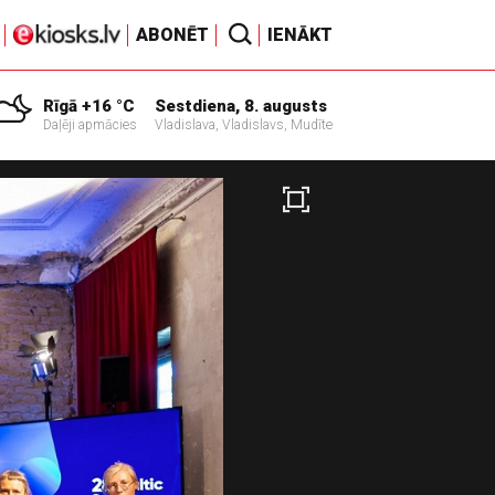
ABONĒT
IENĀKT
Rīgā +16 °C
Sestdiena, 8. augusts
Daļēji apmācies
Vladislava, Vladislavs, Mudīte