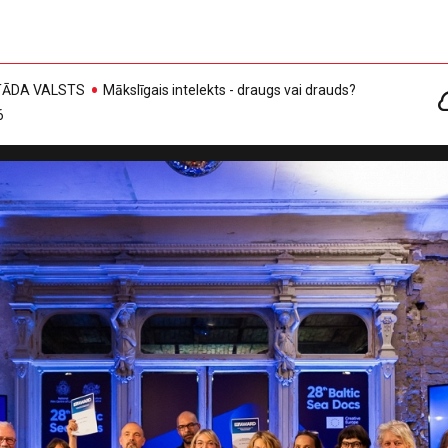
, TĀDA VALSTS
Mākslīgais intelekts - draugs vai drauds?
6