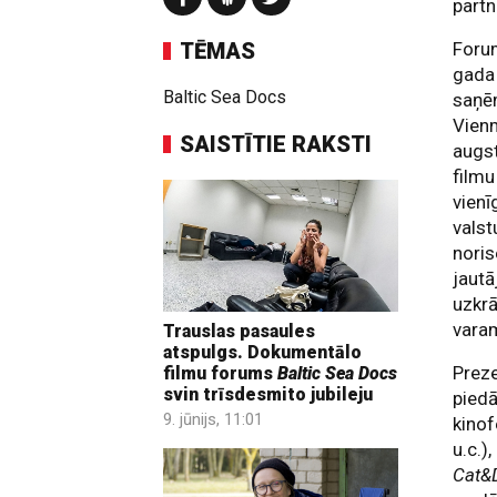
part
TĒMAS
Forum
gada
Baltic Sea Docs
saņēm
Vienm
SAISTĪTIE RAKSTI
augst
filmu
vienī
valst
noris
jautā
uzkrā
varam
Trauslas pasaules
atspulgs. Dokumentālo
Preze
filmu forums
Baltic Sea Docs
svin trīsdesmito jubileju
piedā
9. jūnijs, 11:01
kinof
u.c.)
Cat&