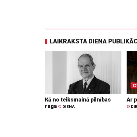
LAIKRAKSTA DIENA PUBLIKĀ
Kā no teiksmainā pilnības
Ar p
raga
©
DIENA
©
DI