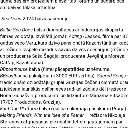
ēgumā sešiem projektiem piešķirtas foruma un sadarbības
eru balvas tālākai attīstībai.
c Sea Docs
2024 balvu saņēmēji:
Baltic Sea Docs
balva (konsultācija ar industrijas ekspertu
filmas veidotāju izvēlētā jomā):
Acting Classes,
filma par 8
gadus veco Veru, kura dzīvo pansionātā Kazahstānā un kop
ar režisori izspēlē dažādus savas dzīves scenārijus (režisor
un producente Saša Šegaja, producente Jevgēnija Moreva,
CatNip, Kazahstāna).
BBposthouse
balva (filmu pēcapstrādes uzņēmuma
BBposthouse
pakalpojumi 3000 EUR vērtībā):
Sacred Songs 
tradicionālo dziedātāju grupai Gruzijas čečenu ciematā dra
izjukšana jaunākās dalībnieces radikalizācijas dēļ (režisore
Nona Giunašvili, producente un līdzautore Mariama Bitsadze
17/07 Productions, Gruzija).
East Doc Platform
balva (dalība nākamajā pasākumā Prāgā):
Making Friends With the Idea of a Father
– režisora Nikolaja
Stefanova atgriešanās pie neatbildētiem jautājumiem par