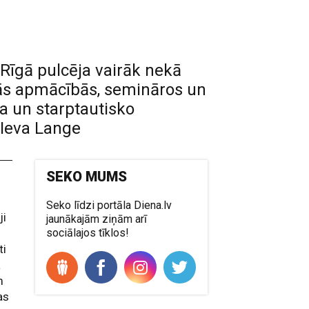
 Rīgā pulcēja vairāk nekā
skās apmācībās, semināros un
a un starptautisko
 Ieva Lange
SEKO MUMS
Seko līdzi portāla Diena.lv
ji
jaunākajām ziņām arī
sociālajos tīklos!
ti
a
m
as