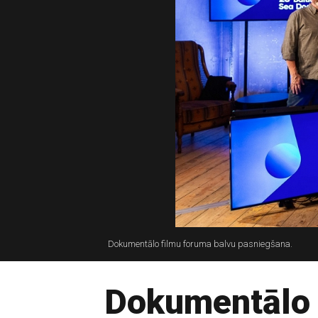
Dokumentālo filmu foruma balvu pasniegšana.
Dokumentālo f