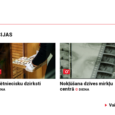
CIJAS
ētniecisku dzirksti
Nokļūšana dzīves mirkļu
centrā
ENA
©
DIENA
Va