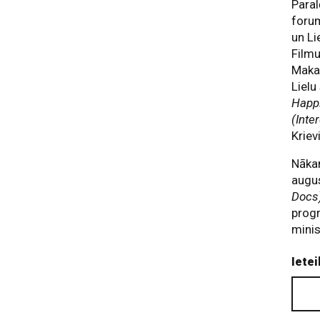
Paral
forum
un Li
Film
Maka
Lielu
Happ
(Inte
Kriev
Nāka
augu
Docs
pro
minis
Ietei