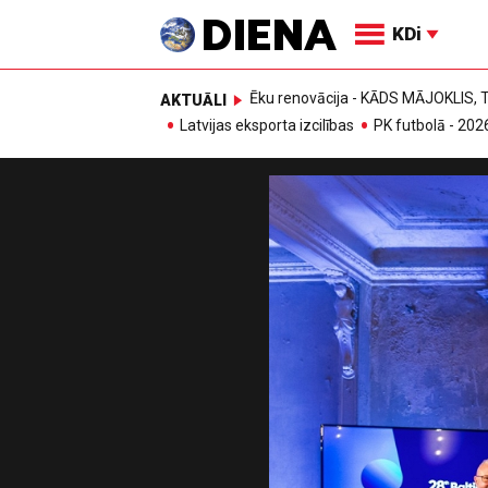
KDi
Ēku renovācija - KĀDS MĀJOKLIS
AKTUĀLI
Latvijas eksporta izcilības
PK futbolā - 202