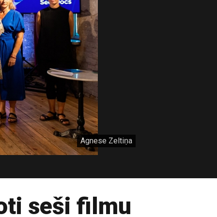
Agnese Zeltiņa
i seši filmu