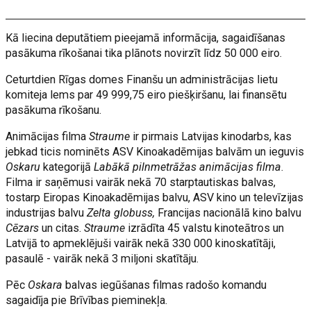
Kā liecina deputātiem pieejamā informācija, sagaidīšanas
pasākuma rīkošanai tika plānots novirzīt līdz 50 000 eiro.
Ceturtdien Rīgas domes Finanšu un administrācijas lietu
komiteja lems par 49 999,75 eiro piešķiršanu, lai finansētu
pasākuma rīkošanu.
Animācijas filma
Straume
ir pirmais Latvijas kinodarbs, kas
jebkad ticis nominēts ASV Kinoakadēmijas balvām un ieguvis
Oskaru
kategorijā
Labākā pilnmetrāžas animācijas filma
.
Filma ir saņēmusi vairāk nekā 70 starptautiskas balvas,
tostarp Eiropas Kinoakadēmijas balvu, ASV kino un televīzijas
industrijas balvu
Zelta globuss,
Francijas nacionālā kino balvu
Cēzars
un citas.
Straume
izrādīta 45 valstu kinoteātros un
Latvijā to apmeklējuši vairāk nekā 330 000 kinoskatītāji,
pasaulē - vairāk nekā 3 miljoni skatītāju.
Pēc
Oskara
balvas iegūšanas filmas radošo komandu
sagaidīja pie Brīvības pieminekļa.