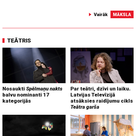
Vairāk
MĀKSLA
TEĀTRIS
Nosaukti
Spēlmaņu nakts
Par teātri, dzīvi un laiku.
balvu nominanti 17
Latvijas Televīzijā
kategorijās
atsāksies raidījumu cikls
Teātra garša