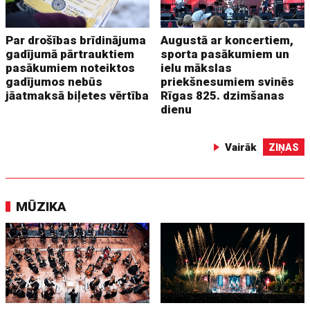
Par drošības brīdinājuma
Augustā ar koncertiem,
gadījumā pārtrauktiem
sporta pasākumiem un
pasākumiem noteiktos
ielu mākslas
gadījumos nebūs
priekšnesumiem svinēs
jāatmaksā biļetes vērtība
Rīgas 825. dzimšanas
dienu
Vairāk
ZIŅAS
MŪZIKA