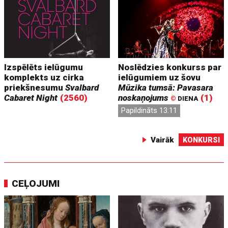
Izspēlēts ielūgumu
Noslēdzies konkurss par
komplekts uz cirka
ielūgumiem uz šovu
priekšnesumu
Svalbard
Mūzika tumsā: Pavasara
Cabaret Night
(2560)
noskaņojums
(1)
©
DIENA
Papildināts 13:11
Vairāk
KONKURSI
CEĻOJUMI