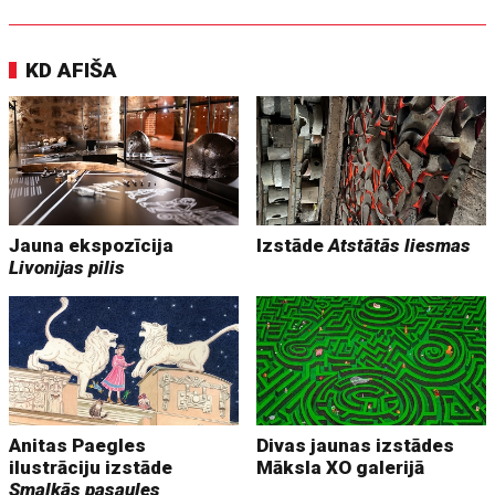
KD AFIŠA
Jauna ekspozīcija
Izstāde
Atstātās liesmas
Livonijas pilis
Anitas Paegles
Divas jaunas izstādes
ilustrāciju izstāde
Māksla XO galerijā
Smalkās pasaules