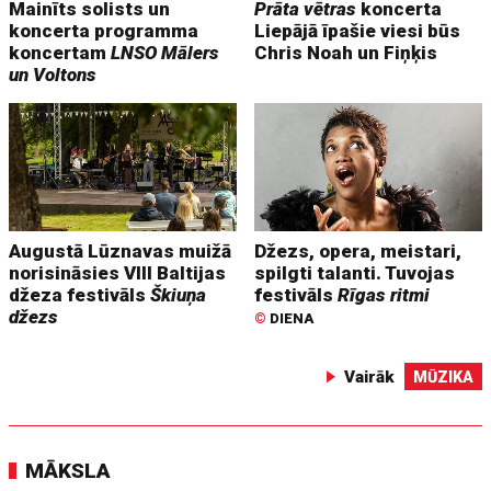
Mainīts solists un
Prāta vētras
koncerta
koncerta programma
Liepājā īpašie viesi būs
koncertam
LNSO Mālers
Chris Noah un Fiņķis
un Voltons
Augustā Lūznavas muižā
Džezs, opera, meistari,
norisināsies VIII Baltijas
spilgti talanti. Tuvojas
džeza festivāls
Škiuņa
festivāls
Rīgas ritmi
džezs
©
DIENA
Vairāk
MŪZIKA
MĀKSLA