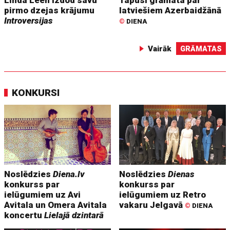
pirmo dzejas krājumu
latviešiem Azerbaidžānā
Introversijas
©
DIENA
Vairāk
GRĀMATAS
KONKURSI
Noslēdzies
Diena.lv
Noslēdzies
Dienas
konkurss par
konkurss par
ielūgumiem uz Avi
ielūgumiem uz Retro
Avitala un Omera Avitala
vakaru Jelgavā
©
DIENA
koncertu
Lielajā dzintarā