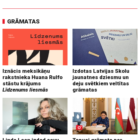
GRĀMATAS
Iznācis meksikāņu
Izdotas Latvijas Skolu
rakstnieka Huana Rulfo
jaunatnes dziesmu un
stāstu krājums
deju svētkiem veltītas
Līdzenums liesmās
grāmatas
Linda Leen izdod savu
Tapusi grāmata par