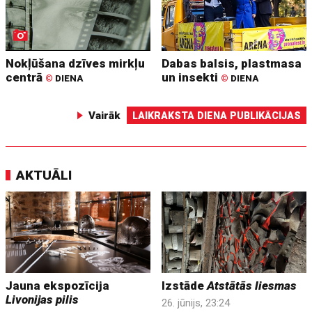
Nokļūšana dzīves mirkļu
Dabas balsis, plastmasa
centrā
un insekti
©
DIENA
©
DIENA
Vairāk
LAIKRAKSTA DIENA PUBLIKĀCIJAS
AKTUĀLI
Jauna ekspozīcija
Izstāde
Atstātās liesmas
Livonijas pilis
26. jūnijs, 23:24