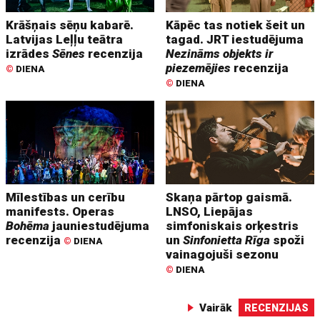
Krāšņais sēņu kabarē.
Kāpēc tas notiek šeit un
Latvijas Leļļu teātra
tagad. JRT iestudējuma
izrādes
Sēnes
recenzija
Nezināms objekts ir
piezemējies
recenzija
©
DIENA
©
DIENA
Mīlestības un cerību
Skaņa pārtop gaismā.
manifests. Operas
LNSO, Liepājas
Bohēma
jauniestudējuma
simfoniskais orķestris
recenzija
un
Sinfonietta Rīga
spoži
©
DIENA
vainagojuši sezonu
©
DIENA
Vairāk
RECENZIJAS