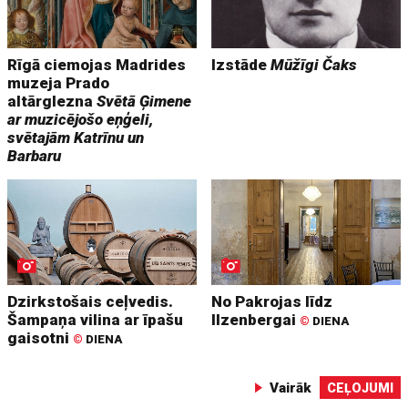
Rīgā ciemojas Madrides
Izstāde
Mūžīgi Čaks
muzeja Prado
altārglezna
Svētā Ģimene
ar muzicējošo eņģeli,
svētajām Katrīnu un
Barbaru
Dzirkstošais ceļvedis.
No Pakrojas līdz
Šampaņa vilina ar īpašu
Ilzenbergai
©
DIENA
gaisotni
©
DIENA
Vairāk
CEĻOJUMI