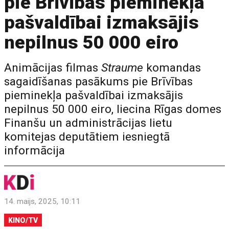
pie Brīvības pieminekļa
pašvaldībai izmaksājis
nepilnus 50 000 eiro
Animācijas filmas
Straume
komandas
sagaidīšanas pasākums pie Brīvības
pieminekļa pašvaldībai izmaksājis
nepilnus 50 000 eiro, liecina Rīgas domes
Finanšu un administrācijas lietu
komitejas deputātiem iesniegtā
informācija
14. maijs, 2025, 10:11
KINO/TV