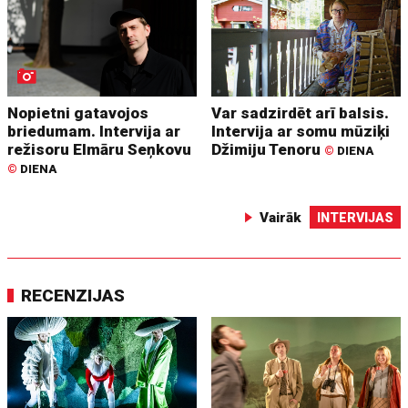
Nopietni gatavojos
Var sadzirdēt arī balsis.
briedumam. Intervija ar
Intervija ar somu mūziķi
režisoru Elmāru Seņkovu
Džimiju Tenoru
©
DIENA
©
DIENA
Vairāk
INTERVIJAS
RECENZIJAS