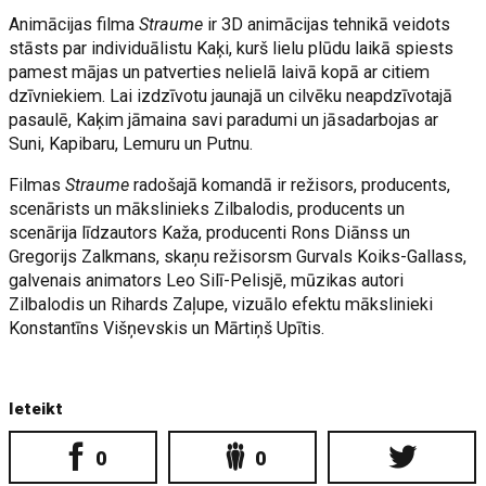
Animācijas filma
Straume
ir 3D animācijas tehnikā veidots
stāsts par individuālistu Kaķi, kurš lielu plūdu laikā spiests
pamest mājas un patverties nelielā laivā kopā ar citiem
dzīvniekiem. Lai izdzīvotu jaunajā un cilvēku neapdzīvotajā
pasaulē, Kaķim jāmaina savi paradumi un jāsadarbojas ar
Suni, Kapibaru, Lemuru un Putnu.
Filmas
Straume
radošajā komandā ir režisors, producents,
scenārists un mākslinieks Zilbalodis, producents un
scenārija līdzautors Kaža, producenti Rons Diānss un
Gregorijs Zalkmans, skaņu režisorsm Gurvals Koiks-Gallass,
galvenais animators Leo Silī-Pelisjē, mūzikas autori
Zilbalodis un Rihards Zaļupe, vizuālo efektu mākslinieki
Konstantīns Višņevskis un Mārtiņš Upītis.
Ieteikt
0
0