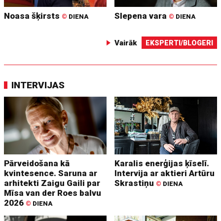
Noasa šķirsts
Slepena vara
©
DIENA
©
DIENA
Vairāk
EKSPERTI/BLOGERI
INTERVIJAS
Pārveidošana kā
Karalis enerģijas ķīselī.
kvintesence. Saruna ar
Intervija ar aktieri Artūru
arhitekti Zaigu Gaili par
Skrastiņu
©
DIENA
Mīsa van der Roes balvu
2026
©
DIENA