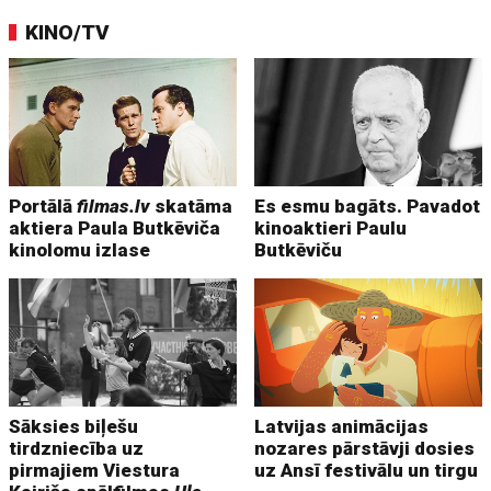
KINO/TV
Portālā
filmas.lv
skatāma
Es esmu bagāts. Pavadot
aktiera Paula Butkēviča
kinoaktieri Paulu
kinolomu izlase
Butkēviču
Sāksies biļešu
Latvijas animācijas
tirdzniecība uz
nozares pārstāvji dosies
pirmajiem Viestura
uz Ansī festivālu un tirgu