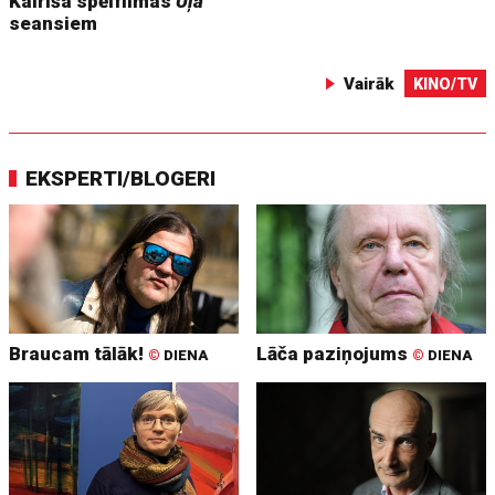
Kairiša spēlfilmas
Uļa
seansiem
Vairāk
KINO/TV
EKSPERTI/BLOGERI
Braucam tālāk!
Lāča paziņojums
©
DIENA
©
DIENA