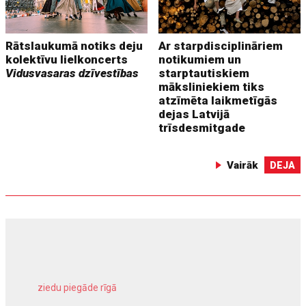
Rātslaukumā notiks deju
Ar starpdisciplināriem
kolektīvu lielkoncerts
notikumiem un
Vidusvasaras dzīvestības
starptautiskiem
māksliniekiem tiks
atzīmēta laikmetīgās
dejas Latvijā
trīsdesmitgade
Vairāk
DEJA
ziedu piegāde rīgā
meliorācijas darbi