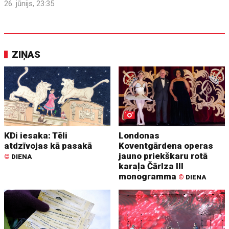
26. jūnijs, 23:35
ZIŅAS
KDi iesaka: Tēli
Londonas
atdzīvojas kā pasakā
Koventgārdena operas
jauno priekškaru rotā
©
DIENA
karaļa Čārlza III
monogramma
©
DIENA