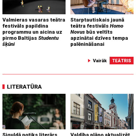
Valmieras vasaras teātra
Starptautiskais jaunā
festivāls papildina
teātra festivāls
Homo
programmu un aicina uz
Novus
būs veltīts
pirmo Baltijas
Studentu
apzinātai dzīves tempa
šķūni
palēnināšanai
Vairāk
TEĀTRIS
LITERATŪRA
Siguldā notiks literārs
Valdība plāno aktualizēt