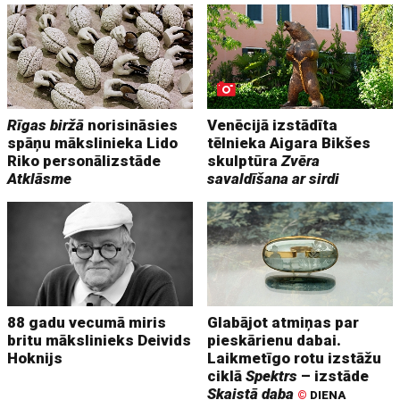
Rīgas biržā
norisināsies
Venēcijā izstādīta
spāņu mākslinieka Lido
tēlnieka Aigara Bikšes
Riko personālizstāde
skulptūra
Zvēra
Atklāsme
savaldīšana ar sirdi
88 gadu vecumā miris
Glabājot atmiņas par
britu mākslinieks Deivids
pieskārienu dabai.
Hoknijs
Laikmetīgo rotu izstāžu
ciklā
Spektrs
– izstāde
Skaistā daba
©
DIENA