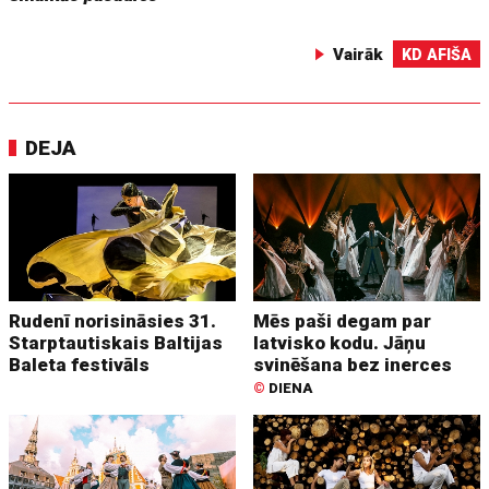
Vairāk
KD AFIŠA
DEJA
Rudenī norisināsies 31.
Mēs paši degam par
Starptautiskais Baltijas
latvisko kodu. Jāņu
Baleta festivāls
svinēšana bez inerces
©
DIENA