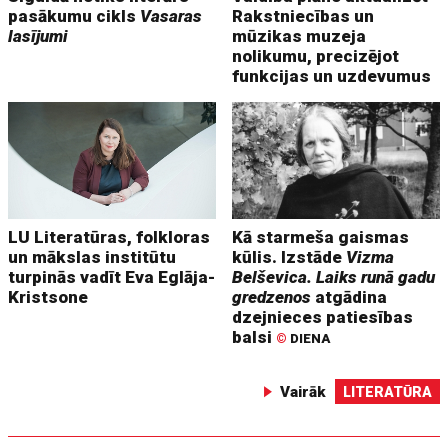
pasākumu cikls
Vasaras
Rakstniecības un
lasījumi
mūzikas muzeja
nolikumu, precizējot
funkcijas un uzdevumus
LU Literatūras, folkloras
Kā starmeša gaismas
un mākslas institūtu
kūlis. Izstāde
Vizma
turpinās vadīt Eva Eglāja-
Belševica. Laiks runā gadu
Kristsone
gredzenos
atgādina
dzejnieces patiesības
balsi
©
DIENA
Vairāk
LITERATŪRA