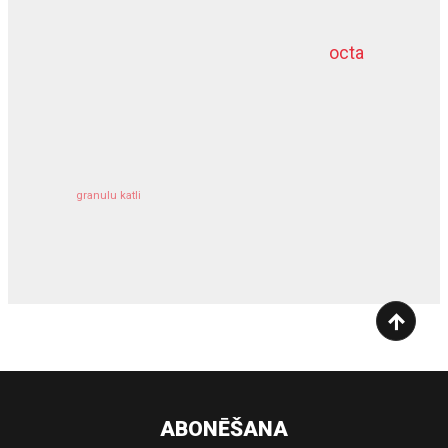
octa
dziļurbums
kravu apdrošināšana
granulu katli
siltumsūknis
ABONĒŠANA