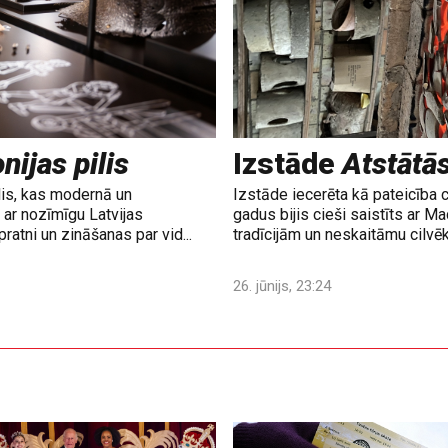
nijas pilis
Izstāde
Atstātā
lis, kas modernā un
Izstāde iecerēta kā pateicība 
ar nozīmīgu Latvijas
gadus bijis cieši saistīts ar M
ratni un zināšanas par vid...
tradīcijām un neskaitāmu cilvē
26. jūnijs, 23:24