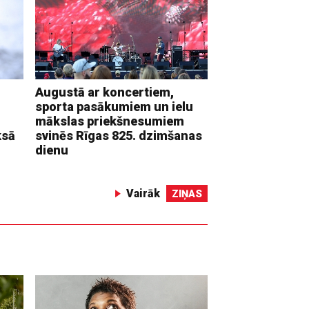
Augustā ar koncertiem,
sporta pasākumiem un ielu
mākslas priekšnesumiem
ksā
svinēs Rīgas 825. dzimšanas
dienu
Vairāk
ZIŅAS