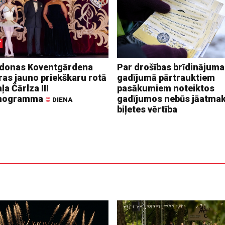
donas Koventgārdena
Par drošības brīdinājuma
ras jauno priekškaru rotā
gadījumā pārtrauktiem
ļa Čārlza III
pasākumiem noteiktos
nogramma
gadījumos nebūs jāatma
©
DIENA
biļetes vērtība