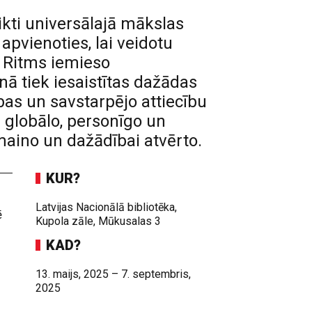
eikti universālajā mākslas
apvienoties, lai veidotu
. Ritms iemieso
ā tiek iesaistītas dažādas
abas un savstarpējo attiecību
n globālo, personīgo un
maino un dažādībai atvērto.
KUR?
Latvijas Nacionālā bibliotēka,
ē
Kupola zāle, Mūkusalas 3
KAD?
13. maijs, 2025 – 7. septembris,
2025