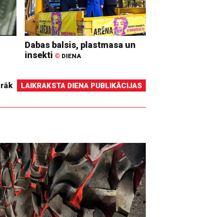
Dabas balsis, plastmasa un
insekti
©
DIENA
irāk
LAIKRAKSTA DIENA PUBLIKĀCIJAS