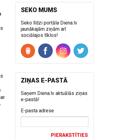
SEKO MUMS
a
Seko līdzi portāla Diena.lv
ss
jaunākajām ziņām arī
sociālajos tīklos!
ās
ZIŅAS E-PASTĀ
u
Saņem Diena.lv aktuālās ziņas
par
e-pastā!
o
E-pasta adrese
PIERAKSTĪTIES