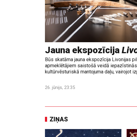
Jauna ekspozīcija
Livo
Būs skatāma jauna ekspozīcija Livonijas pi
apmeklētājiem saistošā veidā iepazīstinās 
kultūrvēsturiskā mantojuma daļu, vairojot izp
26. jūnijs, 23:35
ZIŅAS