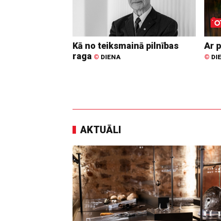
Kā no teiksmainā pilnības
Ar p
raga
©
DIENA
©
DI
AKTUĀLI