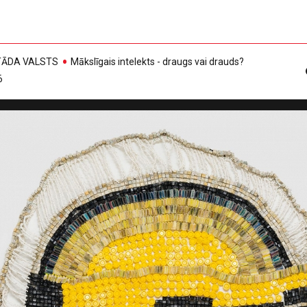
, TĀDA VALSTS
Mākslīgais intelekts - draugs vai drauds?
6