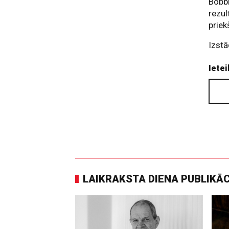
Bobbi
rezul
prie
Izstā
Ietei
LAIKRAKSTA DIENA PUBLIKĀ