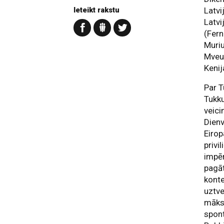
Ieteikt rakstu
Latvi
Latvi
(Fern
Muriu
Mveu 
Kenij
Par 
Tukku
veici
Dienv
Eirop
privi
impēr
pagāt
konte
uztve
māksl
spont