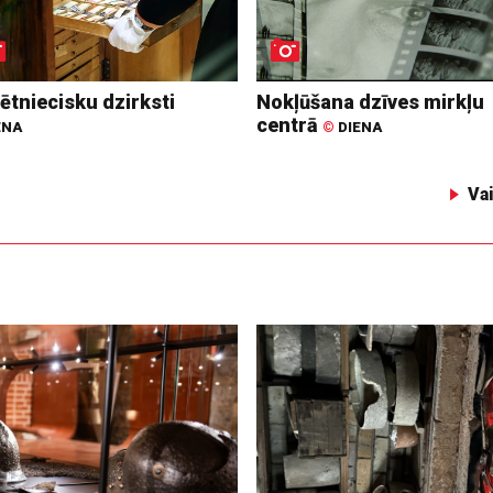
ētniecisku dzirksti
Nokļūšana dzīves mirkļu
centrā
ENA
©
DIENA
Va