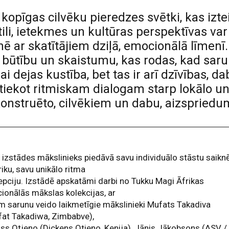
 kopīgas cilvēku pieredzes svētki, kas izt
tili, ietekmes un kultūras perspektīvas var 
ē ar skatītājiem dziļā, emocionālā līmenī
būtību un skaistumu, kas rodas, kad sarun
ai dejas kustība, bet tas ir arī dzīvības, d
otiekot ritmiskam dialogam starp lokālo u
konstruēto, cilvēkiem un dabu, aizspriedu
 izstādes mākslinieks piedāvā savu individuālo stāstu saikn
riku, savu unikālo ritma
pciju. Izstādē apskatāmi darbi no Tukku Magi Āfrikas
cionālās mākslas kolekcijas, ar
m sarunu veido laikmetīgie mākslinieki Mufats Takadiva
fat Takadiwa, Zimbabve),
ss Otjeno (Dickens Otieno, Kenija), Jānis Jākobsons (ASV /