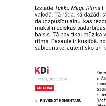
Izstāde
Tukku Magi: Ritms
ir
valodā. Tā rāda, kā dažādi s
daudzpusīgu ainu, kas rezon
mākslinieciskās sadarbības 
balsis. Tā nav tikai mūzika v
ritms. Pasaule ir kustībā, n
sabiedrisko, autentisko un 
Katrs
ar Āf
1. maijs, 2025, 23:35
konce
KD AFIŠA
tradi
kurie
(Mof
PIEVIENOT KOMENTĀRU
Diken