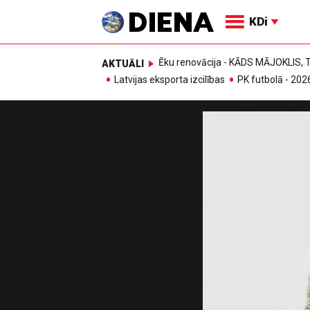
KDi
Ēku renovācija - KĀDS MĀJOKLIS
AKTUĀLI
Latvijas eksporta izcilības
PK futbolā - 202