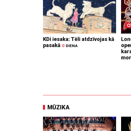
KDi iesaka: Tēli atdzīvojas kā
Lon
pasakā
ope
©
DIENA
kara
mo
MŪZIKA