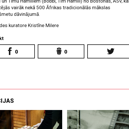
 un Timu Hamiliem (Bobbi, Tim Hamill) no Bostonas, ASV, ka
tējās vairāk nekā 500 Āfrikas tradicionālās mākslas
kšmetu dāvinājumā.
des kuratore Kristīne Milere
kt
0
0
CIJAS