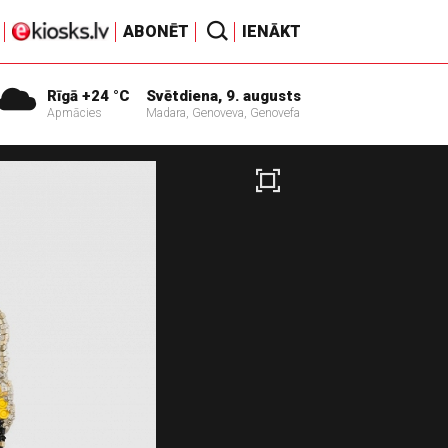
ABONĒT
IENĀKT
Rīgā +24 °C
Svētdiena, 9. augusts
Apmācies
Madara, Genoveva, Genovefa