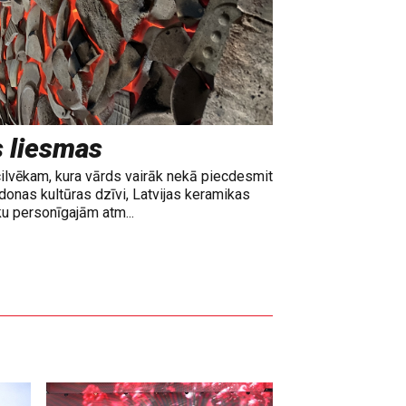
s liesmas
cilvēkam, kura vārds vairāk nekā piecdesmit
adonas kultūras dzīvi, Latvijas keramikas
ku personīgajām atm...