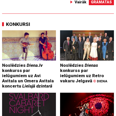
Vairāk
GRĀMATAS
KONKURSI
Noslēdzies
Diena.lv
Noslēdzies
Dienas
konkurss par
konkurss par
ielūgumiem uz Avi
ielūgumiem uz Retro
Avitala un Omera Avitala
vakaru Jelgavā
©
DIENA
koncertu
Lielajā dzintarā