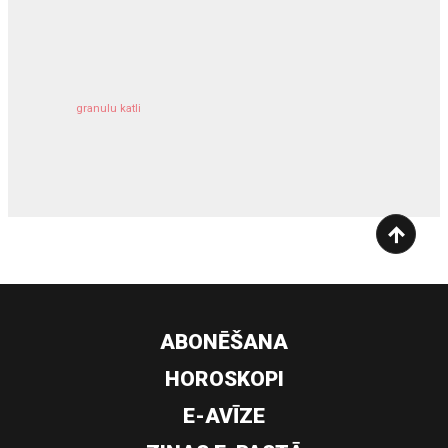
kravu apdrošināšana
granulu katli
siltumsūknis
ABONĒŠANA
HOROSKOPI
E-AVĪZE