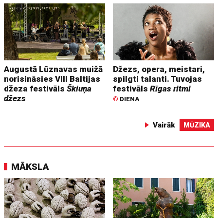
Augustā Lūznavas muižā
Džezs, opera, meistari,
norisināsies VIII Baltijas
spilgti talanti. Tuvojas
džeza festivāls
Škiuņa
festivāls
Rīgas ritmi
džezs
©
DIENA
Vairāk
MŪZIKA
MĀKSLA