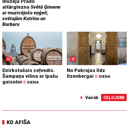
muzeja Prado
altārglezna
Svētā Ģimene
ar muzicējošo eņģeli,
svētajām Katrīnu un
Barbaru
Dzirkstošais ceļvedis.
No Pakrojas līdz
Šampaņa vilina ar īpašu
Ilzenbergai
©
DIENA
gaisotni
©
DIENA
Vairāk
CEĻOJUMI
KD AFIŠA