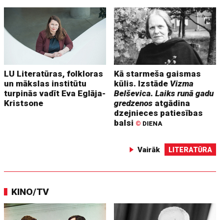
LU Literatūras, folkloras
Kā starmeša gaismas
un mākslas institūtu
kūlis. Izstāde
Vizma
turpinās vadīt Eva Eglāja-
Belševica. Laiks runā gadu
Kristsone
gredzenos
atgādina
dzejnieces patiesības
balsi
©
DIENA
Vairāk
LITERATŪRA
KINO/TV