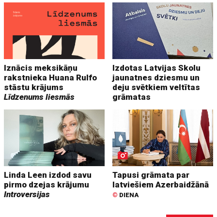
Iznācis meksikāņu
Izdotas Latvijas Skolu
rakstnieka Huana Rulfo
jaunatnes dziesmu un
stāstu krājums
deju svētkiem veltītas
Līdzenums liesmās
grāmatas
Linda Leen izdod savu
Tapusi grāmata par
pirmo dzejas krājumu
latviešiem Azerbaidžānā
Introversijas
©
DIENA