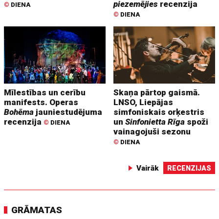
piezemējies
recenzija
©
DIENA
©
DIENA
Mīlestības un cerību
Skaņa pārtop gaismā.
manifests. Operas
LNSO, Liepājas
Bohēma
jauniestudējuma
simfoniskais orķestris
recenzija
un
Sinfonietta Rīga
spoži
©
DIENA
vainagojuši sezonu
©
DIENA
Vairāk
RECENZIJAS
GRĀMATAS