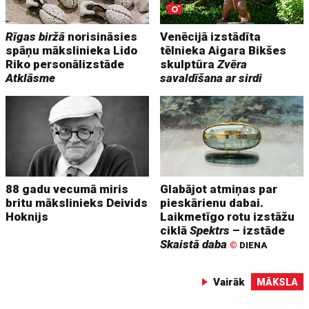
Rīgas biržā
norisināsies
Venēcijā izstādīta
spāņu mākslinieka Lido
tēlnieka Aigara Bikšes
Riko personālizstāde
skulptūra
Zvēra
Atklāsme
savaldīšana ar sirdi
88 gadu vecumā miris
Glabājot atmiņas par
britu mākslinieks Deivids
pieskārienu dabai.
Hoknijs
Laikmetīgo rotu izstāžu
ciklā
Spektrs
– izstāde
Skaistā daba
©
DIENA
Vairāk
MĀKSLA