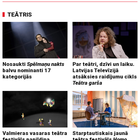
TEĀTRIS
Nosaukti
Spēlmaņu nakts
Par teātri, dzīvi un laiku.
balvu nominanti 17
Latvijas Televīzijā
kategorijās
atsāksies raidījumu cikls
Teātra garša
Valmieras vasaras teātra
Starptautiskais jaunā
festivāls papildina
teātra festivāls
Homo