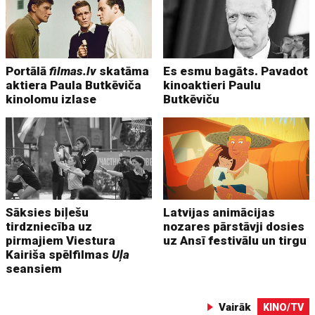
Portālā
filmas.lv
skatāma
Es esmu bagāts. Pavadot
aktiera Paula Butkēviča
kinoaktieri Paulu
kinolomu izlase
Butkēviču
Sāksies biļešu
Latvijas animācijas
tirdzniecība uz
nozares pārstāvji dosies
pirmajiem Viestura
uz Ansī festivālu un tirgu
Kairiša spēlfilmas
Uļa
seansiem
Vairāk
KINO/TV