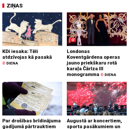
ZIŅAS
KDi iesaka: Tēli
Londonas
atdzīvojas kā pasakā
Koventgārdena operas
jauno priekškaru rotā
©
DIENA
karaļa Čārlza III
monogramma
©
DIENA
Par drošības brīdinājuma
Augustā ar koncertiem,
gadījumā pārtrauktiem
sporta pasākumiem un