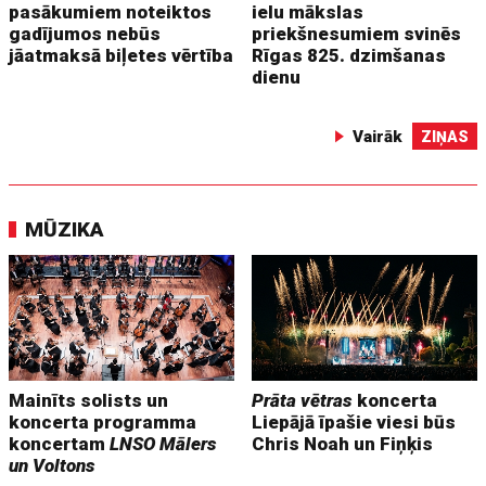
pasākumiem noteiktos
ielu mākslas
gadījumos nebūs
priekšnesumiem svinēs
jāatmaksā biļetes vērtība
Rīgas 825. dzimšanas
dienu
Vairāk
ZIŅAS
MŪZIKA
Mainīts solists un
Prāta vētras
koncerta
koncerta programma
Liepājā īpašie viesi būs
koncertam
LNSO Mālers
Chris Noah un Fiņķis
un Voltons