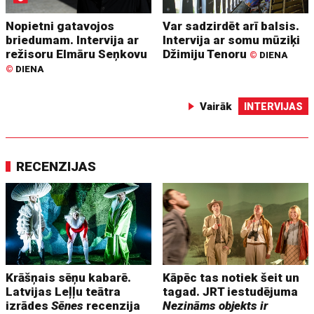
Nopietni gatavojos
Var sadzirdēt arī balsis.
briedumam. Intervija ar
Intervija ar somu mūziķi
režisoru Elmāru Seņkovu
Džimiju Tenoru
©
DIENA
©
DIENA
Vairāk
INTERVIJAS
RECENZIJAS
Krāšņais sēņu kabarē.
Kāpēc tas notiek šeit un
Latvijas Leļļu teātra
tagad. JRT iestudējuma
izrādes
Sēnes
recenzija
Nezināms objekts ir