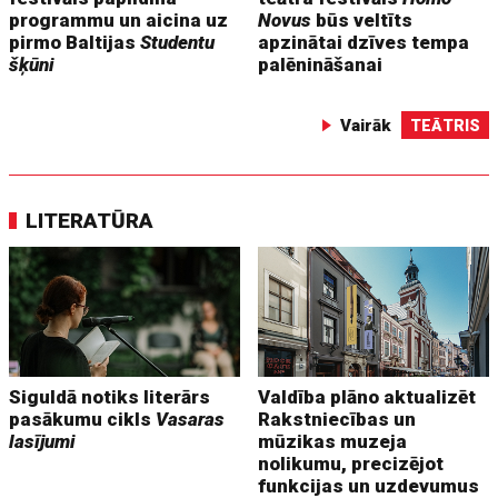
programmu un aicina uz
Novus
būs veltīts
pirmo Baltijas
Studentu
apzinātai dzīves tempa
šķūni
palēnināšanai
Vairāk
TEĀTRIS
LITERATŪRA
Siguldā notiks literārs
Valdība plāno aktualizēt
pasākumu cikls
Vasaras
Rakstniecības un
lasījumi
mūzikas muzeja
nolikumu, precizējot
funkcijas un uzdevumus