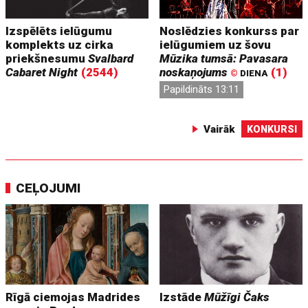
Izspēlēts ielūgumu
Noslēdzies konkurss par
komplekts uz cirka
ielūgumiem uz šovu
priekšnesumu
Svalbard
Mūzika tumsā: Pavasara
Cabaret Night
(2544)
noskaņojums
(1)
©
DIENA
Papildināts 13:11
Vairāk
KONKURSI
CEĻOJUMI
Rīgā ciemojas Madrides
Izstāde
Mūžīgi Čaks