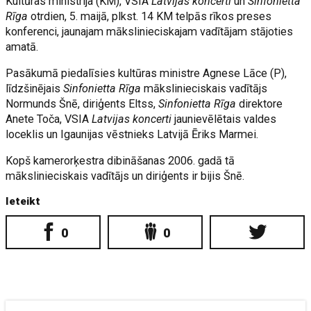
Kultūras ministrija (KM), VSIA
Latvijas koncerti
un
Sinfonietta
Rīga
otrdien, 5. maijā, plkst. 14 KM telpās rīkos preses
konferenci, jaunajam mākslinieciskajam vadītājam stājoties
amatā.
Pasākumā piedalīsies kultūras ministre Agnese Lāce (P),
līdzšinējais
Sinfonietta Rīga
mākslinieciskais vadītājs
Normunds Šnē, diriģents Eltss,
Sinfonietta Rīga
direktore
Anete Toča, VSIA
Latvijas koncerti
jaunievēlētais valdes
loceklis un Igaunijas vēstnieks Latvijā Ēriks Marmei.
Kopš kamerorķestra dibināšanas 2006. gadā tā
mākslinieciskais vadītājs un diriģents ir bijis Šnē.
Ieteikt
0
0