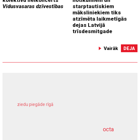
kolektīvu lielkoncerts
notikumiem un
Vidusvasaras dzīvestības
starptautiskiem
māksliniekiem tiks
atzīmēta laikmetīgās
dejas Latvijā
trīsdesmitgade
Vairāk
DEJA
ziedu piegāde rīgā
meliorācijas darbi
octa
dziļurbums