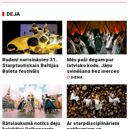
DEJA
Rudenī norisināsies 31.
Mēs paši degam par
Starptautiskais Baltijas
latvisko kodu. Jāņu
Baleta festivāls
svinēšana bez inerces
©
DIENA
Rātslaukumā notiks deju
Ar starpdisciplināriem