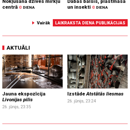
Nokļūšana dzīves mirkļu
Dabas balsis, plastmasa
centrā
un insekti
©
DIENA
©
DIENA
Vairāk
LAIKRAKSTA DIENA PUBLIKĀCIJAS
AKTUĀLI
Jauna ekspozīcija
Izstāde
Atstātās liesmas
Livonijas pilis
26. jūnijs, 23:24
26. jūnijs, 23:35