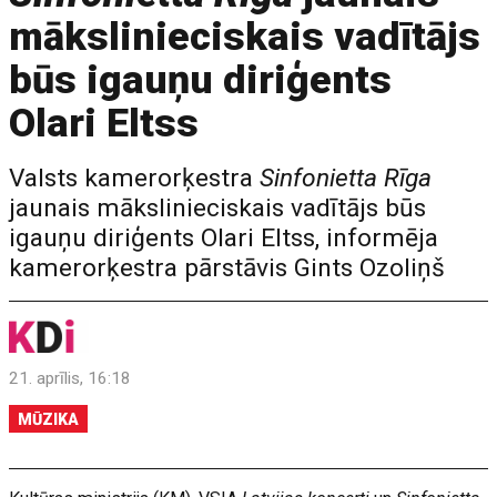
mākslinieciskais vadītājs
būs igauņu diriģents
Olari Eltss
Valsts kamerorķestra
Sinfonietta Rīga
jaunais mākslinieciskais vadītājs būs
igauņu diriģents Olari Eltss, informēja
kamerorķestra pārstāvis Gints Ozoliņš
21. aprīlis, 16:18
MŪZIKA