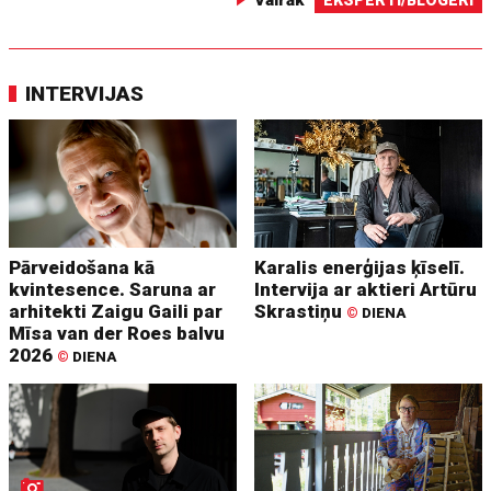
Vairāk
EKSPERTI/BLOGERI
INTERVIJAS
Pārveidošana kā
Karalis enerģijas ķīselī.
kvintesence. Saruna ar
Intervija ar aktieri Artūru
arhitekti Zaigu Gaili par
Skrastiņu
©
DIENA
Mīsa van der Roes balvu
2026
©
DIENA