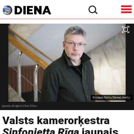
Kristaps Kalns, Dienas mediji
Igauņu diriģents Olari Eltss
Valsts kamerorķestra
Sinfonietta Rīga
jaunais