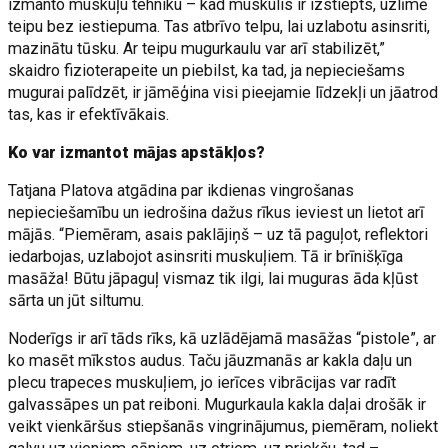
izmanto muskuļu tehniku – kad muskulis ir izstiepts, uzlīmē
teipu bez iestiepuma. Tas atbrīvo telpu, lai uzlabotu asinsriti,
mazinātu tūsku. Ar teipu mugurkaulu var arī stabilizēt,”
skaidro fizioterapeite un piebilst, ka tad, ja nepieciešams
mugurai palīdzēt, ir jāmēģina visi pieejamie līdzekļi un jāatrod
tas, kas ir efektīvākais.
Ko var izmantot mājas apstākļos?
Tatjana Platova atgādina par ikdienas vingrošanas
nepieciešamību un iedrošina dažus rīkus ieviest un lietot arī
mājās. “Piemēram, asais paklājiņš – uz tā paguļot, reflektori
iedarbojas, uzlabojot asinsriti muskuļiem. Tā ir brīnišķīga
masāža! Būtu jāpaguļ vismaz tik ilgi, lai muguras āda kļūst
sārta un jūt siltumu.
Noderīgs ir arī tāds rīks, kā uzlādējamā masāžas “pistole”, ar
ko masēt mīkstos audus. Taču jāuzmanās ar kakla daļu un
plecu trapeces muskuļiem, jo ierīces vibrācijas var radīt
galvassāpes un pat reiboni. Mugurkaula kakla daļai drošāk ir
veikt vienkāršus stiepšanās vingrinājumus, piemēram, noliekt