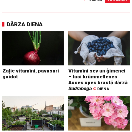
DĀRZA DIENA
Zaļie vitamīni, pavasari
Vitamīni sev un ģimenei
gaidot
– lasi krūmmellenes
Auces upes krastā dārzā
Sudraboga
©
DIENA