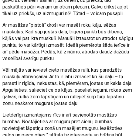
galvu uz vieniem sāniem, uz otriem, uz priekšu, tad –
paskatīties pāri vienam un otram plecam. Galvu drīkst apļot
tikai uz priekšu, uz aizmuguri nē! Tātad – veicam pusapli.
Ar masāžas “pistoli” droši var masēt roku, kāju, sēžas
muskuļus. Kad sāp jostas daļa, trigera punkti būs dibenā,
kājās vai pat ikra muskulī. Manuāli iztaustot un atrodot sāpīgu
punktu, to var kārtīgi izmasēt. Ideāli piemērota šāda ierīce ir
arī pēdu masāžai. Pēdās, kā zināms, atrodas daudz dažādu
veselībai svarīgu punktu.
Vēl mājās var ieviest cieto masāžas rulli, kas paredzēts
muskuļu atbrīvošanai. Ar to ir labi izmasēt krūšu daļu – tā
parasti ir rigīda, nekustas, kā, piemēram, jostas un kakla daļa.
Apgulieties, salieciet ceļos kājas, paceliet iegurni, rokas zem
galvas, rullis zem lāpstiņām un rullējiet šurp turp lāpstiņu
zonu, neskarot muguras jostas daļu.
Lietderīgi izmantojams rīks ir arī savienotās masāžas
bumbas. Nostājieties ar muguru pret sienu, bumbas
novietojiet lāpstiņu zonā un masējiet muguru, iesēžoties
ceļos un pieceļoties,” stāsta fizioterapeite un brīdina būt