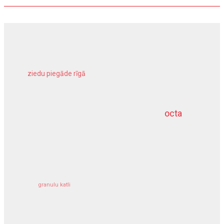
ziedu piegāde rīgā
meliorācijas darbi
octa
dziļurbums
kravu apdrošināšana
granulu katli
siltumsūknis