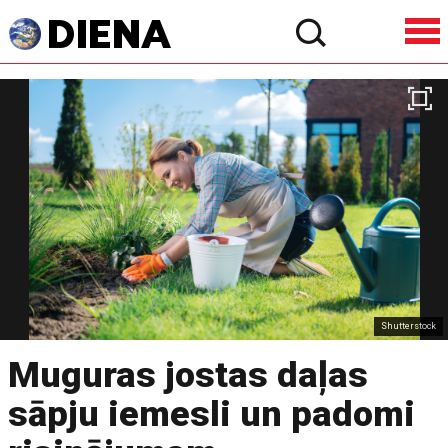
Shutterstock
Muguras jostas daļas
sāpju iemesli un padomi