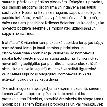
saturošu pārtiku vai pārtikas piedevām. Kolagēns ir proteīns,
kas dabiski atrodams organismā un ir galvenā saistaudu
sastāvdaļa. Pētījumu, kas skar muguras sāpes un kolagēna
papildu lietošanu, rezultāti nav pārliecinoši vienādi, tomēr,
dažos no tiem, papildinot ikdienas ēdienkarti ar kolagēnu, tika
novērota pozitīva ietekme uz mobilitātes uzlabošanu un
sāpju mazināšanos.
Ir atzīta arī B vitamīnu kompleksa kā papildus terapijas sāpju
mazināšanā loma, jo īpaši, tiamīna, piridoksīna un
cianokobalamīna kombinācija. Visbiežāk šo kompleksu
iesaka lietot jaukto muguras sāpju gadījumā. Tomēr nekas
nevar būt ilgtspējīgāks par piemērotu fizisko slodzi, tādēļ
aicinu ikdienu veikt ieguldījumu savā veselībā ilgtermiņā –
kaut nelielu stiprinošu vingrojumu kompleksu un kādu
aktivitāti svaigā gaisā katru dienu.”
“Parasti muguras sāpju gadījumā vispirms pacients saņem
konservatīvo terapiju, iespējams, lieto nesteroīdos
pretiekaisuma līdzekļus, apmeklē ārstnieciskās vingrošanas
nodarbības, saņem fizikālās procedūras un/vai masāžu, veic