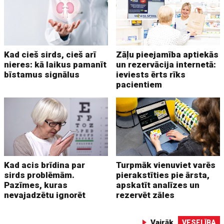
Kad cieš sirds, cieš arī
Zāļu pieejamība aptiekās
nieres: kā laikus pamanīt
un rezervācija internetā:
bīstamus signālus
ieviests ērts rīks
pacientiem
Kad acis brīdina par
Turpmāk vienuviet varēs
sirds problēmām.
pierakstīties pie ārsta,
Pazīmes, kuras
apskatīt analīzes un
nevajadzētu ignorēt
rezervēt zāles
Vairāk
VESELĪBA