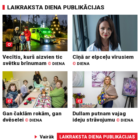
LAIKRAKSTA DIENA PUBLIKĀCIJAS
Vecītis, kurš aizvien tic
Cīņā ar elpceļu vīrusiem
svētku brīnumam
©
DIENA
©
DIENA
Gan čaklām rokām, gan
Dullam putnam vajag
dvēselei
ideju strāvojumu
©
DIENA
©
DIENA
Vairāk
LAIKRAKSTA DIENA PUBLIKĀCIJAS