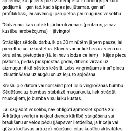
apliecina, ka gājiens pie fizioterapeita ir noderīgs jebkurā
gadījumā – gan tad, kad sāpes jau jūtamas, gan arī
profilaktiski, lai savlaicīgi parūpētos par muguras veselību.
“Galvenais, kas noteikti jādara ikvienam (protams, ja nav
kustību ierobežojumu) – jāvingro!
Strādājot sēdošu darbu, ik pa 30 minūtēm jāņem pauze, lai
pieceltos un izkustētos. Stāvus var noliekties uz vienu un
otru sānu, pietupties (tā, lai nav slodze ceļiem) – kājas plecu
platumā, pēdas piespiestas grīdai, dibens virzās uz
aizmuguri it kā sēstos krēslā. Labs vingrinājums ir arī plecu
izkustināšana uz augšu un uz leju, to apļošana.
Krēslu pie datora vai nomainīt pret lielo vingrošanas bumbu.
Sēdēšana uz bumbas stabilizē mugurkaulu, liek strādāt
muskuļiem, jo bumba visu laiku kustas.
Lai saglabāt veselību, nav obligāti apmeklēt sporta zāli.
Ārkārtīgi svarīgi ir iekļaut dienas kārtībā staigāšanu vai
braukšanu ar velosipēdu (jāapsver lietderība, ja ir ceļa vai
gūžas locītavas artroze), nūjošanu, citas kustību aktivitātes.