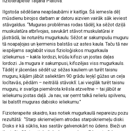
fizioterapeite Tatjana Platova.
Ilgstoša sēdēšana neapšaubāmi ir kaitīga. Šā iemesla dēļ
mūsdienu birojos darbam ar datoru aizvien vairāk sāk ieviest
stāvgaldus. “Muguras problēmas rodas tādēļ, ka sēžot dziļā
muskulatūra atbrīvojas, savukārt stāvot muskulatūrai ir
jāstrādā, lai noturētu mugurkaulu. Sēžot ar sakumpušu muguru
tā noapaļojas un ķermenis balstās uz astes kaula. Taču tā nav
iespējams saglabāt visus fizioloģiskos mugurkaula
izliekumus – kakla lordozi, krūšu kifozi un jostas daļas
lordozi. Ja mugura ir sakumpusi, kifozējas viss mugurkauls.
Tādēļ ir jācenšas sēdēt uz sēžas kauliem un turēt taisnu
muguru, kājām jābūt saliektām 90 grādu leņķī gūžas un ceļa
locītavās, pēdām – neitrālā stāvoklī. Lai vieglāk turēt taisnu
muguru, ir svarīga piemērota krēsla atzveltne – tai jābūt ar
ieliekumu jostas daļā. Ja nav, var ņemt talkā nelielu spilvenu,
lai balstīt muguras dabisko ieliekumu.”
Fizioterapeite skaidro, kas notiek mugurkaulā nepareizu pozu
rezultātā: “Starp skriemeļiem atrodas starpskriemeļu diski.
Disks ir kā sūklis, kas sastāv galvenokārt no ūdens. Bieži un