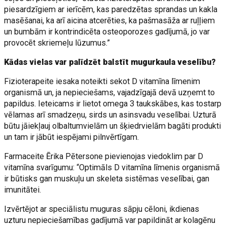
piesardzīgiem ar ierīcēm, kas paredzētas sprandas un kakla
masēšanai, ka arī aicina atcerēties, ka pašmasāža ar ruļļiem
un bumbām ir kontrindicēta osteoporozes gadījumā, jo var
provocēt skriemeļu lūzumus.”
Kādas vielas var palīdzēt balstīt mugurkaula veselību?
Fizioterapeite iesaka noteikti sekot D vitamīna līmenim
organismā un, ja nepieciešams, vajadzīgajā devā uzņemt to
papildus. Ieteicams ir lietot omega 3 taukskābes, kas tostarp
vēlamas arī smadzeņu, sirds un asinsvadu veselībai. Uzturā
būtu jāiekļauj olbaltumvielām un šķiedrvielām bagāti produkti
un tam ir jābūt iespējami pilnvērtīgam.
Farmaceite Ērika Pētersone pievienojas viedoklim par D
vitamīna svarīgumu: “Optimāls D vitamīna līmenis organismā
ir būtisks gan muskuļu un skeleta sistēmas veselībai, gan
imunitātei.
Izvērtējot ar speciālistu muguras sāpju cēloni, ikdienas
uzturu nepieciešamības gadījumā var papildināt ar kolagēnu