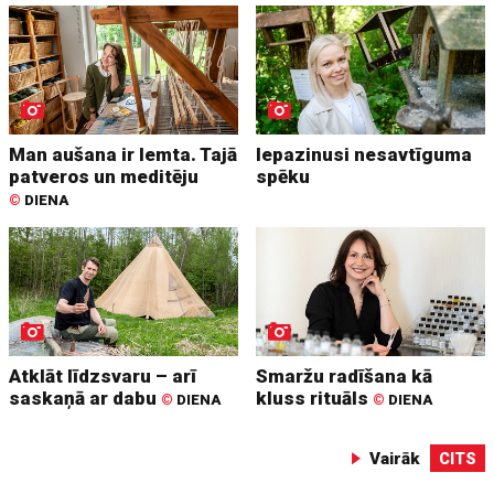
Man aušana ir lemta. Tajā
Iepazinusi nesavtīguma
patveros un meditēju
spēku
©
DIENA
Atklāt līdzsvaru – arī
Smaržu radīšana kā
saskaņā ar dabu
kluss rituāls
©
DIENA
©
DIENA
Vairāk
CITS