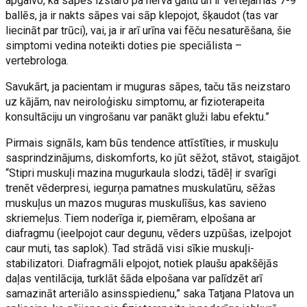
apgalvo, ka sāpes izstaro pa nerva gaitu un ir vērtējamas 7-9
ballēs, ja ir nakts sāpes vai sāp klepojot, šķaudot (tas var
liecināt par trūci), vai, ja ir arī urīna vai fēču nesaturēšana, šie
simptomi vedina noteikti doties pie speciālista –
vertebrologa.
Savukārt, ja pacientam ir muguras sāpes, taču tās neizstaro
uz kājām, nav neiroloģisku simptomu, ar fizioterapeita
konsultāciju un vingrošanu var panākt gluži labu efektu.”
Pirmais signāls, kam būs tendence attīstīties, ir muskuļu
sasprindzinājums, diskomforts, ko jūt sēžot, stāvot, staigājot.
“Stipri muskuļi mazina mugurkaula slodzi, tādēļ ir svarīgi
trenēt vēderpresi, iegurņa pamatnes muskulatūru, sēžas
muskuļus un mazos muguras muskulīšus, kas savieno
skriemeļus. Tiem noderīga ir, piemēram, elpošana ar
diafragmu (ieelpojot caur degunu, vēders uzpūšas, izelpojot
caur muti, tas saplok). Tad strādā visi sīkie muskuļi-
stabilizatori. Diafragmāli elpojot, notiek plaušu apakšējās
daļas ventilācija, turklāt šāda elpošana var palīdzēt arī
samazināt arteriālo asinsspiedienu,” saka Tatjana Platova un