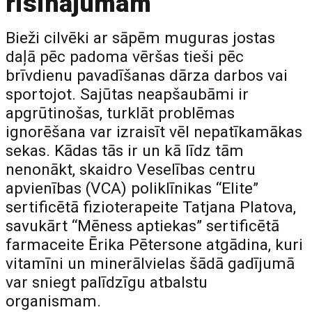
risinājumam
Bieži cilvēki ar sāpēm muguras jostas
daļā pēc padoma vēršas tieši pēc
brīvdienu pavadīšanas dārza darbos vai
sportojot. Sajūtas neapšaubāmi ir
apgrūtinošas, turklāt problēmas
ignorēšana var izraisīt vēl nepatīkamākas
sekas. Kādas tās ir un kā līdz tām
nenonākt, skaidro Veselības centru
apvienības (VCA) poliklīnikas “Elite”
sertificētā fizioterapeite Tatjana Platova,
savukārt “Mēness aptiekas” sertificētā
farmaceite Ērika Pētersone atgādina, kuri
vitamīni un minerālvielas šādā gadījumā
var sniegt palīdzīgu atbalstu
organismam.