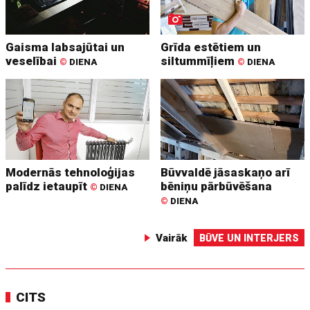
Gaisma labsajūtai un
Grīda estētiem un
veselībai
siltummīļiem
©
DIENA
©
DIENA
Modernās tehnoloģijas
Būvvaldē jāsaskaņo arī
palīdz ietaupīt
bēniņu pārbūvēšana
©
DIENA
©
DIENA
Vairāk
BŪVE UN INTERJERS
CITS