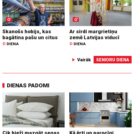
Skanošs hobijs, kas
Ar sirdi margrietiņu
bagātina pašu un citus
zemē Latvijas viducī
©
DIENA
©
DIENA
Vairāk
SENIORU DIENA
DIENAS PADOMI
Cik bieži mazgāt segas
Kā ērti un parocīgi