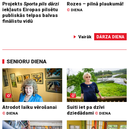
Projekts
Sporta pils dārzi
Rozes – pilnā plaukumā!
iekļauts Eiropas pilsētu
©
DIENA
publiskās telpas balvas
finālistu vidū
Vairāk
DĀRZA DIENA
SENIORU DIENA
Atrodot laiku vērošanai
Suiti iet pa dzīvi
dziedādami
©
DIENA
©
DIENA