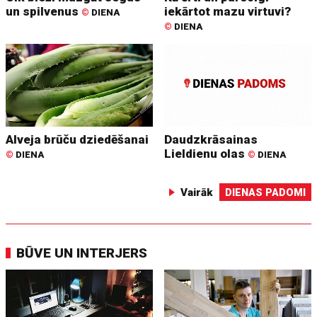
un spilvenus
iekārtot mazu virtuvi?
©
DIENA
©
DIENA
Alveja brūču dziedēšanai
Daudzkrāsainas
Lieldienu olas
©
DIENA
©
DIENA
Vairāk
DIENAS PADOMI
BŪVE UN INTERJERS