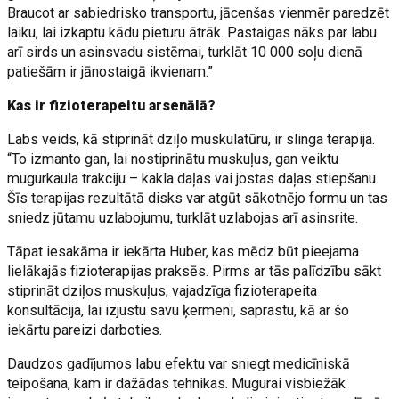
Braucot ar sabiedrisko transportu, jācenšas vienmēr paredzēt
laiku, lai izkaptu kādu pieturu ātrāk. Pastaigas nāks par labu
arī sirds un asinsvadu sistēmai, turklāt 10 000 soļu dienā
patiešām ir jānostaigā ikvienam.”
Kas ir fizioterapeitu arsenālā?
Labs veids, kā stiprināt dziļo muskulatūru, ir slinga terapija.
“To izmanto gan, lai nostiprinātu muskuļus, gan veiktu
mugurkaula trakciju – kakla daļas vai jostas daļas stiepšanu.
Šīs terapijas rezultātā disks var atgūt sākotnējo formu un tas
sniedz jūtamu uzlabojumu, turklāt uzlabojas arī asinsrite.
Tāpat iesakāma ir iekārta Huber, kas mēdz būt pieejama
lielākajās fizioterapijas praksēs. Pirms ar tās palīdzību sākt
stiprināt dziļos muskuļus, vajadzīga fizioterapeita
konsultācija, lai izjustu savu ķermeni, saprastu, kā ar šo
iekārtu pareizi darboties.
Daudzos gadījumos labu efektu var sniegt medicīniskā
teipošana, kam ir dažādas tehnikas. Mugurai visbiežāk