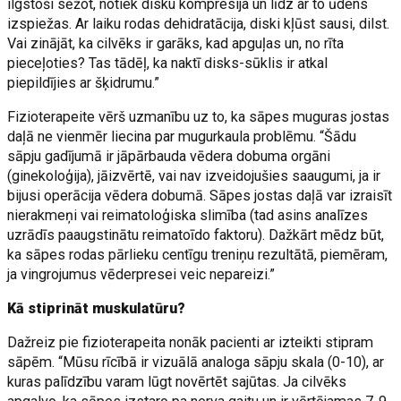
ilgstoši sēžot, notiek disku kompresija un līdz ar to ūdens
izspiežas. Ar laiku rodas dehidratācija, diski kļūst sausi, dilst.
Vai zinājāt, ka cilvēks ir garāks, kad apguļas un, no rīta
pieceļoties? Tas tādēļ, ka naktī disks-sūklis ir atkal
piepildījies ar šķidrumu.”
Fizioterapeite vērš uzmanību uz to, ka sāpes muguras jostas
daļā ne vienmēr liecina par mugurkaula problēmu. “Šādu
sāpju gadījumā ir jāpārbauda vēdera dobuma orgāni
(ginekoloģija), jāizvērtē, vai nav izveidojušies saaugumi, ja ir
bijusi operācija vēdera dobumā. Sāpes jostas daļā var izraisīt
nierakmeņi vai reimatoloģiska slimība (tad asins analīzes
uzrādīs paaugstinātu reimatoīdo faktoru). Dažkārt mēdz būt,
ka sāpes rodas pārlieku centīgu treniņu rezultātā, piemēram,
ja vingrojumus vēderpresei veic nepareizi.”
Kā stiprināt muskulatūru?
Dažreiz pie fizioterapeita nonāk pacienti ar izteikti stipram
sāpēm. “Mūsu rīcībā ir vizuālā analoga sāpju skala (0-10), ar
kuras palīdzību varam lūgt novērtēt sajūtas. Ja cilvēks