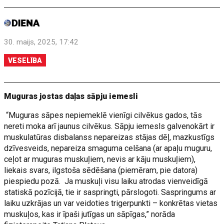
30. maijs, 2025, 17:42
VESELĪBA
Muguras jostas daļas sāpju iemesli
“Muguras sāpes nepiemeklē vienīgi cilvēkus gados, tās
nereti moka arī jaunus cilvēkus. Sāpju iemesls galvenokārt ir
muskulatūras disbalanss nepareizas stājas dēļ, mazkustīgs
dzīvesveids, nepareiza smaguma celšana (ar apaļu muguru,
ceļot ar muguras muskuļiem, nevis ar kāju muskuļiem),
liekais svars, ilgstoša sēdēšana (piemēram, pie datora)
piespiedu pozā. Ja muskuļi visu laiku atrodas vienveidīgā
statiskā pozīcijā, tie ir saspringti, pārslogoti. Saspringums ar
laiku uzkrājas un var veidoties trigerpunkti – konkrētas vietas
muskuļos, kas ir īpaši jutīgas un sāpīgas,” norāda