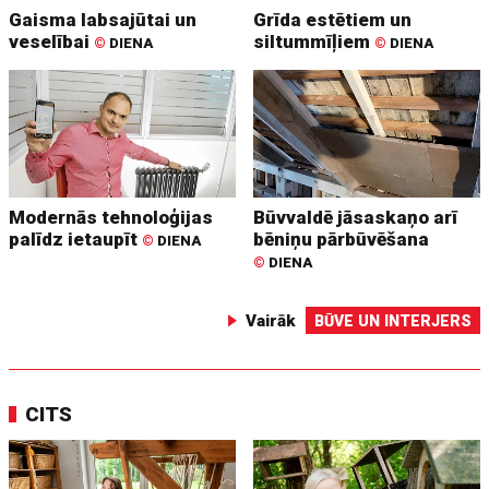
Gaisma labsajūtai un
Grīda estētiem un
veselībai
siltummīļiem
©
DIENA
©
DIENA
Modernās tehnoloģijas
Būvvaldē jāsaskaņo arī
palīdz ietaupīt
bēniņu pārbūvēšana
©
DIENA
©
DIENA
Vairāk
BŪVE UN INTERJERS
CITS