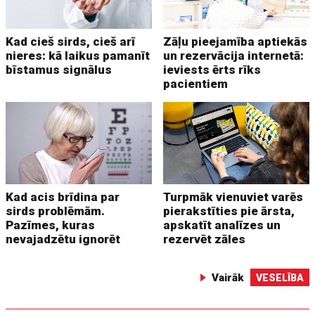
Kad cieš sirds, cieš arī
Zāļu pieejamība aptiekās
nieres: kā laikus pamanīt
un rezervācija internetā:
bīstamus signālus
ieviests ērts rīks
pacientiem
Kad acis brīdina par
Turpmāk vienuviet varēs
sirds problēmām.
pierakstīties pie ārsta,
Pazīmes, kuras
apskatīt analīzes un
nevajadzētu ignorēt
rezervēt zāles
Vairāk
VESELĪBA