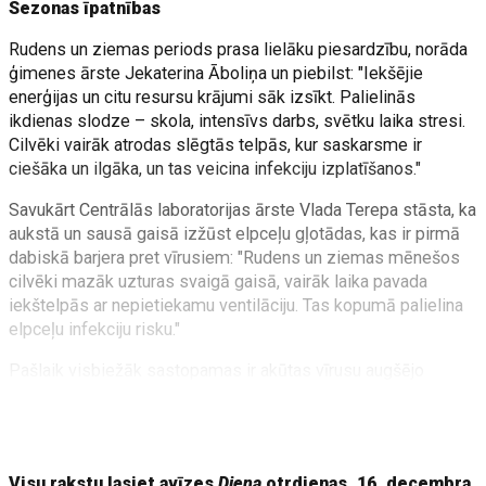
Sezonas īpatnības
Rudens un ziemas periods prasa lielāku piesardzību, norāda
ģimenes ārste Jekaterina Āboliņa un piebilst: "Iekšējie
enerģijas un citu resursu krājumi sāk izsīkt. Palielinās
ikdienas slodze – skola, intensīvs darbs, svētku laika stresi.
Cilvēki vairāk atrodas slēgtās telpās, kur saskarsme ir
ciešāka un ilgāka, un tas veicina infekciju izplatīšanos."
Savukārt Centrālās laboratorijas ārste Vlada Terepa stāsta, ka
aukstā un sausā gaisā izžūst elpceļu gļotādas, kas ir pirmā
dabiskā barjera pret vīrusiem: "Rudens un ziemas mēnešos
cilvēki mazāk uzturas svaigā gaisā, vairāk laika pavada
iekštelpās ar nepietiekamu ventilāciju. Tas kopumā palielina
elpceļu infekciju risku."
Pašlaik visbiežāk sastopamas ir akūtas vīrusu augšējo
elpceļu infekcijas, piemēram, saaukstēšanās, sezonālā gripa,
respiratori sincitiālais vīruss, kā arī Covid-19, bet nereti
sastopamas arī
Visu rakstu lasiet avīzes
Diena
otrdienas, 16. decembra,