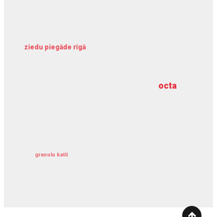
ziedu piegāde rīgā
meliorācijas darbi
octa
dziļurbums
kravu apdrošināšana
granulu katli
siltumsūknis