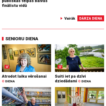
publiskās telpas balvas
finālistu vidū
Vairāk
DĀRZA DIENA
SENIORU DIENA
Atrodot laiku vērošanai
Suiti iet pa dzīvi
dziedādami
©
DIENA
©
DIENA