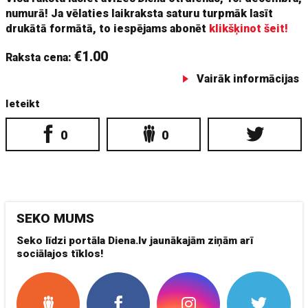
numurā! Ja vēlaties laikraksta saturu turpmāk lasīt
drukātā formātā, to iespējams abonēt
klikšķinot šeit!
€1.00
Raksta cena:
Vairāk informācijas
Ieteikt
0
0
SEKO MUMS
Seko līdzi portāla Diena.lv jaunākajām ziņām arī
sociālajos tīklos!