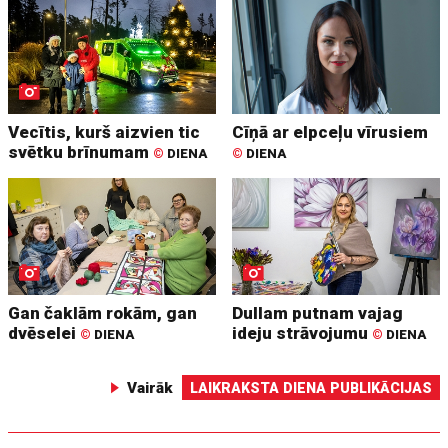
Vecītis, kurš aizvien tic
Cīņā ar elpceļu vīrusiem
svētku brīnumam
©
DIENA
©
DIENA
Gan čaklām rokām, gan
Dullam putnam vajag
dvēselei
ideju strāvojumu
©
DIENA
©
DIENA
Vairāk
LAIKRAKSTA DIENA PUBLIKĀCIJAS