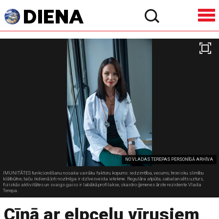
NO VLADAS TEREPAS PERSONĪGĀ ARHĪVA
IMUNITĀTES funkcionēšanu nosaka vairāku faktoru kopums: iedzimtība, vecums, hronisku slimību
klātbūtne, taču ikdienā ļoti nozīmīga ir dzīvesveida ietekme. Regulāra atpūta, sabalansēts uzturs,
fiziskās aktivitātes un svaigs gaiss ir labākā profilakse, skaidro ģimenes ārste rezidente Vlada
Terepa.
Cīņā ar elpceļu vīrusiem