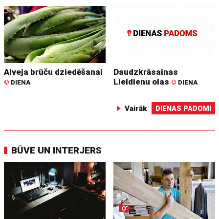
Alveja brūču dziedēšanai
Daudzkrāsainas
Lieldienu olas
©
DIENA
©
DIENA
Vairāk
DIENAS PADOMI
BŪVE UN INTERJERS