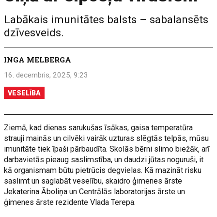
Labākais imunitātes balsts – sabalansēts
dzīvesveids.
INGA MELBERGA
16. decembris, 2025, 9:23
VESELĪBA
Ziemā, kad dienas sarukušas īsākas, gaisa temperatūra
strauji mainās un cilvēki vairāk uzturas slēgtās telpās, mūsu
imunitāte tiek īpaši pārbaudīta. Skolās bērni slimo biežāk, arī
darbavietās pieaug saslimstība, un daudzi jūtas noguruši, it
kā organismam būtu pietrūcis degvielas. Kā mazināt risku
saslimt un saglabāt veselību, skaidro ģimenes ārste
Jekaterina Āboliņa un Centrālās laboratorijas ārste un
ģimenes ārste rezidente Vlada Terepa.