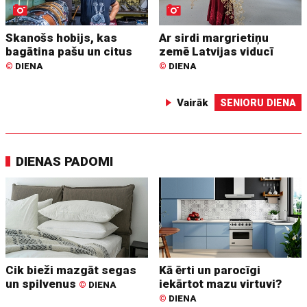
Skanošs hobijs, kas
Ar sirdi margrietiņu
bagātina pašu un citus
zemē Latvijas viducī
©
DIENA
©
DIENA
Vairāk
SENIORU DIENA
DIENAS PADOMI
Cik bieži mazgāt segas
Kā ērti un parocīgi
un spilvenus
iekārtot mazu virtuvi?
©
DIENA
©
DIENA