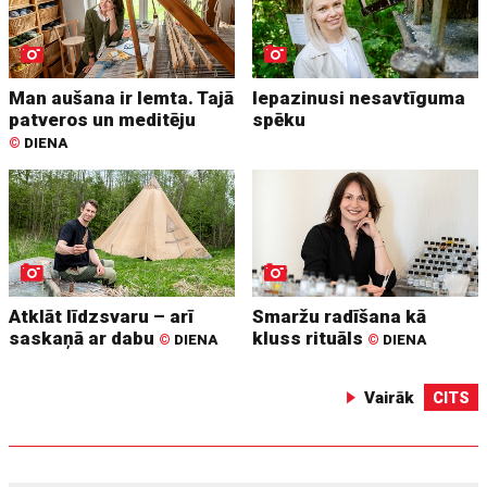
Man aušana ir lemta. Tajā
Iepazinusi nesavtīguma
patveros un meditēju
spēku
©
DIENA
Atklāt līdzsvaru – arī
Smaržu radīšana kā
saskaņā ar dabu
kluss rituāls
©
DIENA
©
DIENA
Vairāk
CITS