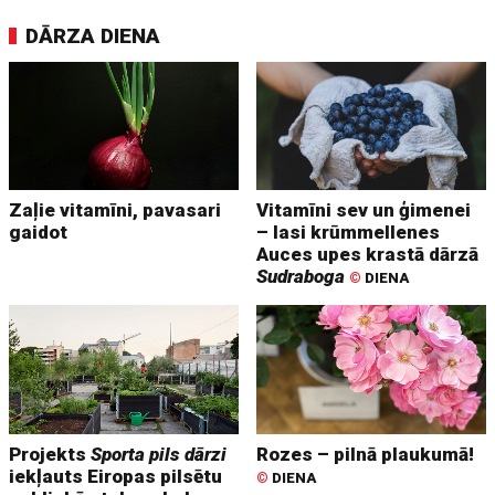
DĀRZA DIENA
Zaļie vitamīni, pavasari
Vitamīni sev un ģimenei
gaidot
– lasi krūmmellenes
Auces upes krastā dārzā
Sudraboga
©
DIENA
Projekts
Sporta pils dārzi
Rozes – pilnā plaukumā!
iekļauts Eiropas pilsētu
©
DIENA