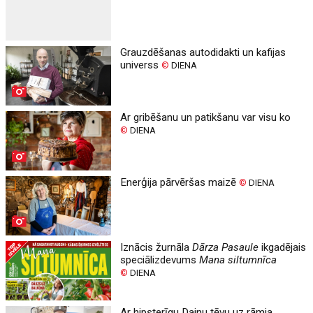
Grauzdēšanas autodidakti un kafijas
universs
©
DIENA
Ar gribēšanu un patikšanu var visu ko
©
DIENA
Enerģija pārvēršas maizē
©
DIENA
Iznācis žurnāla
Dārza Pasaule
ikgadējais
speciālizdevums
Mana siltumnīca
©
DIENA
Ar hipsterīgu Dainu tēvu uz rāmja