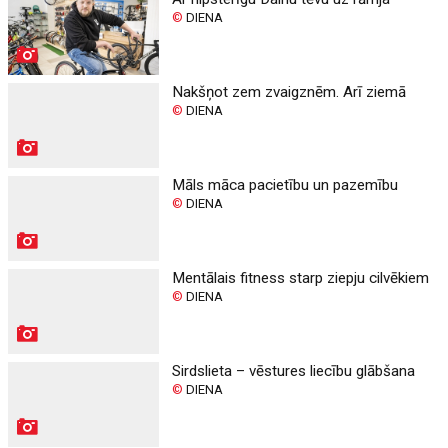
©
DIENA
Nakšņot zem zvaigznēm. Arī ziemā
©
DIENA
Māls māca pacietību un pazemību
©
DIENA
Mentālais fitness starp ziepju cilvēkiem
©
DIENA
Sirdslieta – vēstures liecību glābšana
©
DIENA