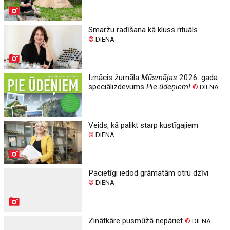
Smaržu radīšana kā kluss rituāls
©
DIENA
Iznācis žurnāla
Mūsmājas
2026. gada
speciālizdevums
Pie ūdeņiem!
©
DIENA
Veids, kā palikt starp kustīgajiem
©
DIENA
Pacietīgi iedod grāmatām otru dzīvi
©
DIENA
Zinātkāre pusmūžā nepāriet
©
DIENA