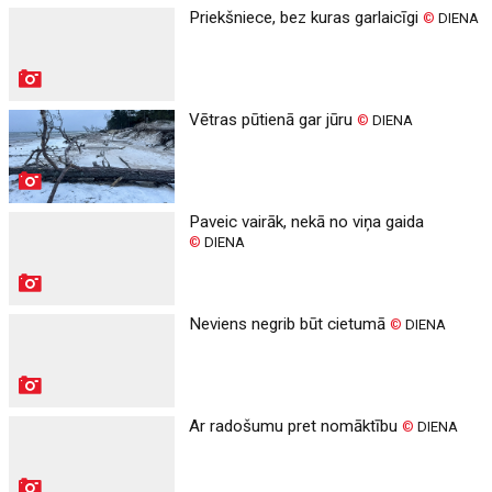
Priekšniece, bez kuras garlaicīgi
©
DIENA
Vētras pūtienā gar jūru
©
DIENA
Paveic vairāk, nekā no viņa gaida
©
DIENA
Neviens negrib būt cietumā
©
DIENA
Ar radošumu pret nomāktību
©
DIENA