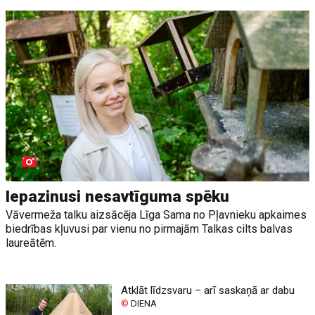
Iepazinusi nesavtīguma spēku
Vāvermeža talku aizsācēja Līga Sama no Pļavnieku apkaimes
biedrības kļuvusi par vienu no pirmajām Talkas cilts balvas
laureātēm.
Atklāt līdzsvaru – arī saskaņā ar dabu
©
DIENA