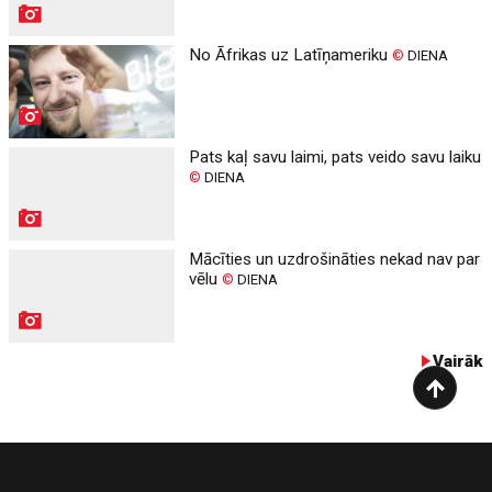
No Āfrikas uz Latīņameriku
©
DIENA
Pats kaļ savu laimi, pats veido savu laiku
©
DIENA
Mācīties un uzdrošināties nekad nav par
vēlu
©
DIENA
Vairāk