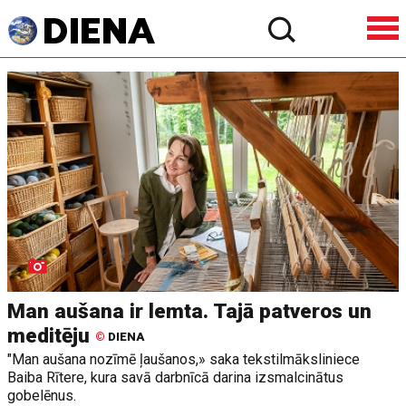
Man aušana ir lemta. Tajā patveros un
meditēju
©
DIENA
"Man aušana nozīmē ļaušanos,» saka tekstilmāksliniece
Baiba Rītere, kura savā darbnīcā darina izsmalcinātus
gobelēnus.