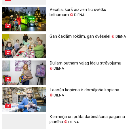
Vecītis, kurš aizvien tic svētku
brīnumam
©
DIENA
Gan čaklām rokām, gan dvēselei
©
DIENA
Dullam putnam vajag ideju strāvojumu
©
DIENA
Lasoša kopiena ir domājoša kopiena
©
DIENA
Ķermeņa un prāta darbināšana pagarina
jaunību
©
DIENA