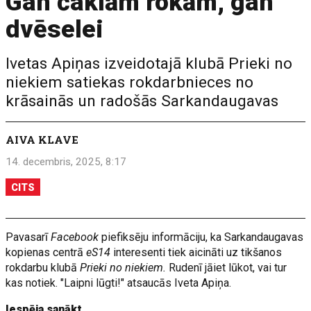
Gan čaklām rokām, gan
dvēselei
Ivetas Apiņas izveidotajā klubā Prieki no
niekiem satiekas rokdarbnieces no
krāsainās un radošās Sarkandaugavas
AIVA KLAVE
14. decembris, 2025, 8:17
CITS
Pavasarī
Facebook
piefiksēju informāciju, ka Sarkandaugavas
kopienas centrā
eS14
interesenti tiek aicināti uz tikšanos
rokdarbu klubā
Prieki no niekiem.
Rudenī jāiet lūkot, vai tur
kas notiek. "Laipni lūgti!" atsaucās Iveta Apiņa.
Iespēja sanākt