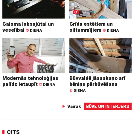
Gaisma labsajūtai un
Grīda estētiem un
veselībai
siltummīļiem
©
DIENA
©
DIENA
Modernās tehnoloģijas
Būvvaldē jāsaskaņo arī
palīdz ietaupīt
bēniņu pārbūvēšana
©
DIENA
©
DIENA
Vairāk
BŪVE UN INTERJERS
CITS