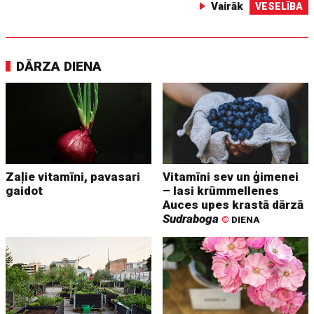
Vairāk
VESELĪBA
DĀRZA DIENA
Zaļie vitamīni, pavasari
Vitamīni sev un ģimenei
gaidot
– lasi krūmmellenes
Auces upes krastā dārzā
Sudraboga
©
DIENA