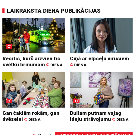
LAIKRAKSTA DIENA PUBLIKĀCIJAS
Vecītis, kurš aizvien tic
Cīņā ar elpceļu vīrusiem
svētku brīnumam
©
DIENA
©
DIENA
Gan čaklām rokām, gan
Dullam putnam vajag
dvēselei
ideju strāvojumu
©
DIENA
©
DIENA