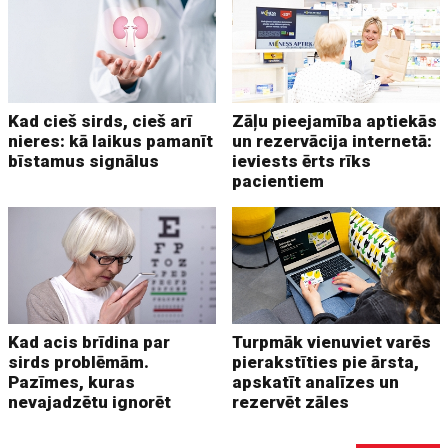
Kad cieš sirds, cieš arī
Zāļu pieejamība aptiekās
nieres: kā laikus pamanīt
un rezervācija internetā:
bīstamus signālus
ieviests ērts rīks
pacientiem
Kad acis brīdina par
Turpmāk vienuviet varēs
sirds problēmām.
pierakstīties pie ārsta,
Pazīmes, kuras
apskatīt analīzes un
nevajadzētu ignorēt
rezervēt zāles