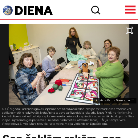
Kristaps Kalns, Dienas mediji
KOPŠ šī gada Sarkandaugavas kopienas centrā eS14 dažādās lekcijās, meistarklasēs, mācībās var
satikties vietējie iedzīvotāji. Iveta Apiņa te pavasarī izveidoja rokdarbu klubu Prieki no niekiem. Nu
klubiņā divreiz mēnesī pulcējas apkaimes rokdarbnieces, kas priecājas gan sanākt kopā, gan dalīties
idejās un prasmēs, gan parunāties un radoši padarboties. Attēlā (no labās) – Ārija Kaņepe, Vera
Vinogradova, Silvija Marcinkeviča, Iveta Apiņa, Maija Veilande un Līga Sildega.