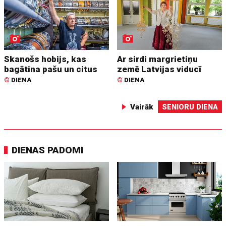
Skanošs hobijs, kas
Ar sirdi margrietiņu
bagātina pašu un citus
zemē Latvijas viducī
©
DIENA
©
DIENA
Vairāk
SENIORU DIENA
DIENAS PADOMI