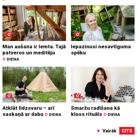
Man aušana ir lemta. Tajā
Iepazinusi nesavtīguma
patveros un meditēju
spēku
©
DIENA
Atklāt līdzsvaru – arī
Smaržu radīšana kā
saskaņā ar dabu
kluss rituāls
©
DIENA
©
DIENA
Vairāk
CITS