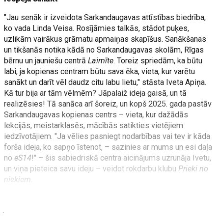
"Jau senāk ir izveidota Sarkandaugavas attīstības biedrība,
ko vada Linda Veisa. Rosījāmies talkās, stādot puķes,
uzlikām vairākus grāmatu apmaiņas skapīšus. Sanākšanas
un tikšanās notika kādā no Sarkandaugavas skolām, Rīgas
bērnu un jauniešu centrā
Laimīte
. Toreiz spriedām, ka būtu
labi, ja kopienas centram būtu sava ēka, vieta, kur varētu
sanākt un darīt vēl daudz citu labu lietu," stāsta Iveta Apiņa.
Kā tur bija ar tām vēlmēm? Jāpalaiž ideja gaisā, un tā
realizēsies! Tā sanāca arī šoreiz, un kopš 2025. gada pastāv
Sarkandaugavas kopienas centrs – vieta, kur dažādās
lekcijās, meistarklasēs, mācībās satikties vietējiem
iedzīvotājiem. "Ja vēlies pasniegt nodarbības vai tev ir kāda
forša ideja, ko sapņo īstenot, – sazinies ar mums un esi daļa
no
eS14
!" – šis sabiedriskā centra aicinājums uzrunāja Ivetu,
un viņa pieteica savu ideju – veidot rokdarbu klubu
Prieki no
niekiem.
Iveta lepojas, ka ir sarkandaugaviete piektajā paaudzē. Tiesa,
jaunībā attieksme bijusi cita. "Dominēja uzskats, ka
Sarkandaugava ir strādnieku rajons, tāda nomale. Ja