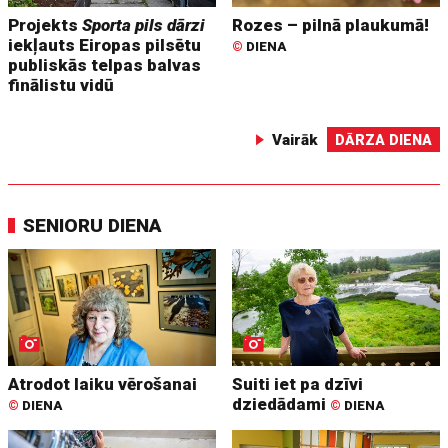
Projekts
Sporta pils dārzi
Rozes – pilnā plaukumā!
iekļauts Eiropas pilsētu
©
DIENA
publiskās telpas balvas
finālistu vidū
Vairāk
DĀRZA DIENA
SENIORU DIENA
Atrodot laiku vērošanai
Suiti iet pa dzīvi
dziedādami
©
DIENA
©
DIENA