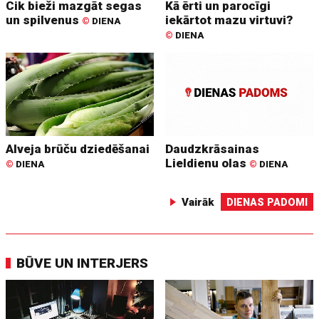
Cik bieži mazgāt segas
Kā ērti un parocīgi
un spilvenus
iekārtot mazu virtuvi?
©
DIENA
©
DIENA
Alveja brūču dziedēšanai
Daudzkrāsainas
Lieldienu olas
©
DIENA
©
DIENA
Vairāk
DIENAS PADOMI
BŪVE UN INTERJERS