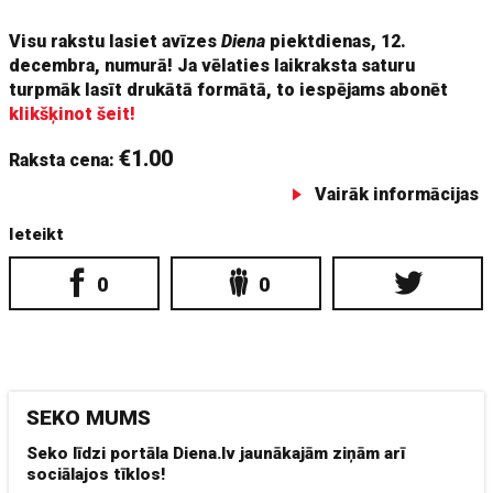
Visu rakstu lasiet avīzes
Diena
piektdienas, 12.
decembra, numurā! Ja vēlaties laikraksta saturu
turpmāk lasīt drukātā formātā, to iespējams abonēt
klikšķinot šeit!
€1.00
Raksta cena:
Vairāk informācijas
Ieteikt
0
0
SEKO MUMS
Seko līdzi portāla Diena.lv jaunākajām ziņām arī
sociālajos tīklos!