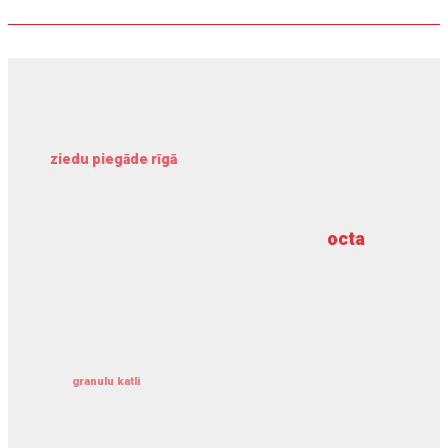
ziedu piegāde rīgā
meliorācijas darbi
octa
dziļurbums
kravu apdrošināšana
granulu katli
siltumsūknis