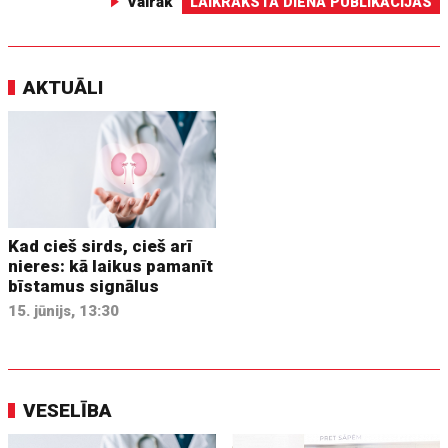
Vairāk
LAIKRAKSTA DIENA PUBLIKĀCIJAS
AKTUĀLI
Kad cieš sirds, cieš arī
nieres: kā laikus pamanīt
bīstamus signālus
15. jūnijs, 13:30
VESELĪBA