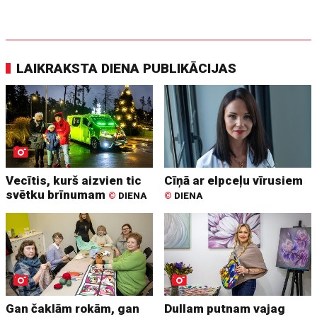
LAIKRAKSTA DIENA PUBLIKĀCIJAS
Vecītis, kurš aizvien tic
Cīņā ar elpceļu vīrusiem
svētku brīnumam
©
DIENA
©
DIENA
Gan čaklām rokām, gan
Dullam putnam vajag