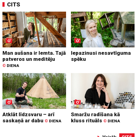
CITS
Man aušana ir lemta. Tajā
Iepazinusi nesavtīguma
patveros un meditēju
spēku
©
DIENA
Atklāt līdzsvaru – arī
Smaržu radīšana kā
saskaņā ar dabu
kluss rituāls
©
DIENA
©
DIENA