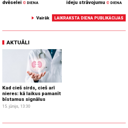
dvēselei
ideju strāvojumu
©
DIENA
©
DIENA
Vairāk
LAIKRAKSTA DIENA PUBLIKĀCIJAS
AKTUĀLI
Kad cieš sirds, cieš arī
nieres: kā laikus pamanīt
bīstamus signālus
15. jūnijs, 13:30