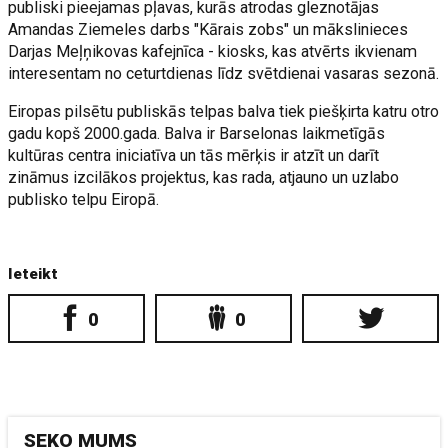
publiski pieejamas pļavas, kurās atrodas gleznotājas
Amandas Ziemeles darbs "Kārais zobs" un mākslinieces
Darjas Meļņikovas kafejnīca - kiosks, kas atvērts ikvienam
interesentam no ceturtdienas līdz svētdienai vasaras sezonā.
Eiropas pilsētu publiskās telpas balva tiek piešķirta katru otro
gadu kopš 2000.gada. Balva ir Barselonas laikmetīgās
kultūras centra iniciatīva un tās mērķis ir atzīt un darīt
zināmus izcilākos projektus, kas rada, atjauno un uzlabo
publisko telpu Eiropā.
Ieteikt
0
0
SEKO MUMS