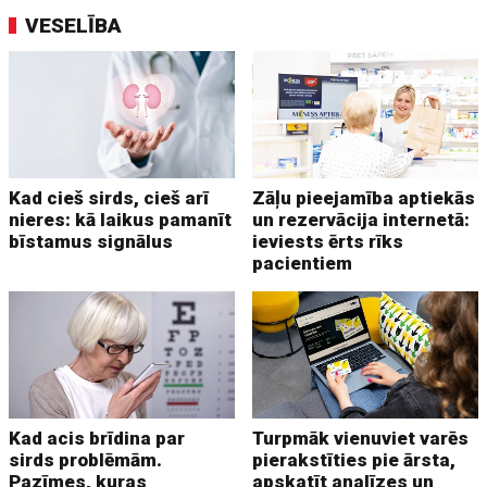
VESELĪBA
Kad cieš sirds, cieš arī
Zāļu pieejamība aptiekās
nieres: kā laikus pamanīt
un rezervācija internetā:
bīstamus signālus
ieviests ērts rīks
pacientiem
Kad acis brīdina par
Turpmāk vienuviet varēs
sirds problēmām.
pierakstīties pie ārsta,
Pazīmes, kuras
apskatīt analīzes un