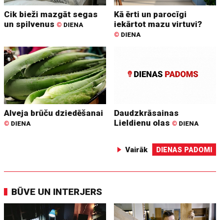
Cik bieži mazgāt segas
Kā ērti un parocīgi
un spilvenus
iekārtot mazu virtuvi?
©
DIENA
©
DIENA
Alveja brūču dziedēšanai
Daudzkrāsainas
Lieldienu olas
©
DIENA
©
DIENA
Vairāk
DIENAS PADOMI
BŪVE UN INTERJERS