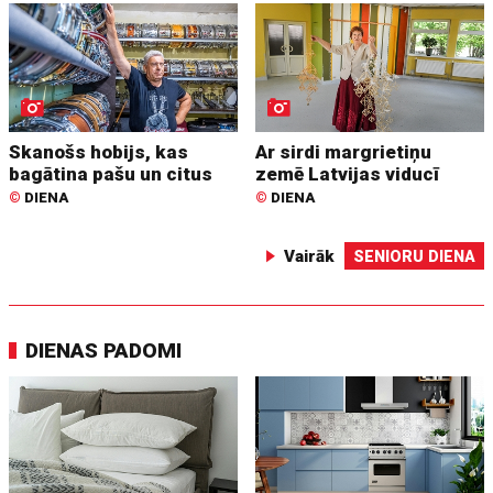
Skanošs hobijs, kas
Ar sirdi margrietiņu
bagātina pašu un citus
zemē Latvijas viducī
©
DIENA
©
DIENA
Vairāk
SENIORU DIENA
DIENAS PADOMI