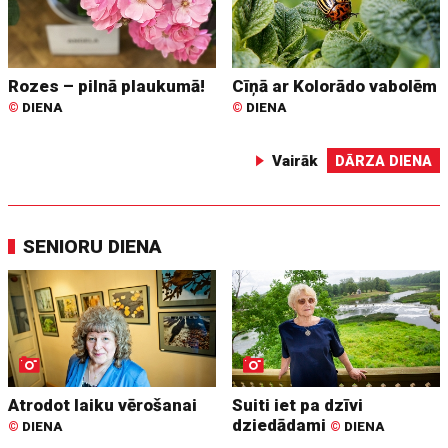
Rozes – pilnā plaukumā!
Cīņā ar Kolorādo vabolēm
©
DIENA
©
DIENA
Vairāk
DĀRZA DIENA
SENIORU DIENA
Atrodot laiku vērošanai
Suiti iet pa dzīvi
dziedādami
©
DIENA
©
DIENA