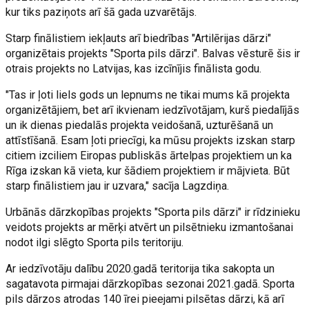
kur tiks paziņots arī šā gada uzvarētājs.
Starp finālistiem iekļauts arī biedrības "Artilērijas dārzi"
organizētais projekts "Sporta pils dārzi". Balvas vēsturē šis ir
otrais projekts no Latvijas, kas izcīnījis finālista godu.
"Tas ir ļoti liels gods un lepnums ne tikai mums kā projekta
organizētājiem, bet arī ikvienam iedzīvotājam, kurš piedalījās
un ik dienas piedalās projekta veidošanā, uzturēšanā un
attīstīšanā. Esam ļoti priecīgi, ka mūsu projekts izskan starp
citiem izciliem Eiropas publiskās ārtelpas projektiem un ka
Rīga izskan kā vieta, kur šādiem projektiem ir mājvieta. Būt
starp finālistiem jau ir uzvara," sacīja Lagzdiņa.
Urbānās dārzkopības projekts "Sporta pils dārzi" ir rīdzinieku
veidots projekts ar mērķi atvērt un pilsētnieku izmantošanai
nodot ilgi slēgto Sporta pils teritoriju.
Ar iedzīvotāju dalību 2020.gadā teritorija tika sakopta un
sagatavota pirmajai dārzkopības sezonai 2021.gadā. Sporta
pils dārzos atrodas 140 īrei pieejami pilsētas dārzi, kā arī