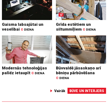
Gaisma labsajūtai un
Grīda estētiem un
veselībai
siltummīļiem
©
DIENA
©
DIENA
Modernās tehnoloģijas
Būvvaldē jāsaskaņo arī
palīdz ietaupīt
bēniņu pārbūvēšana
©
DIENA
©
DIENA
Vairāk
BŪVE UN INTERJERS