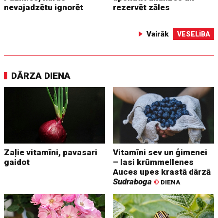
nevajadzētu ignorēt
rezervēt zāles
Vairāk
VESELĪBA
DĀRZA DIENA
Zaļie vitamīni, pavasari
Vitamīni sev un ģimenei
gaidot
– lasi krūmmellenes
Auces upes krastā dārzā
Sudraboga
©
DIENA