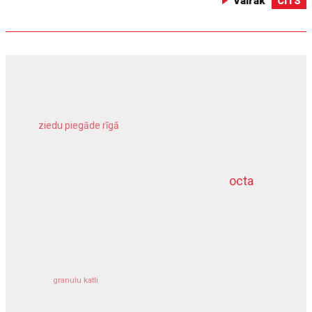
Vairāk
CITS
ziedu piegāde rīgā
meliorācijas darbi
octa
dziļurbums
kravu apdrošināšana
granulu katli
siltumsūknis