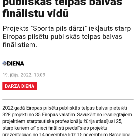
publiskās telpas balvas
finālistu vidū
Projekts "Sporta pils dārzi" iekļauts starp
Eiropas pilsētu publiskās telpas balvas
finālistiem.
19. jūlijs, 2022, 13:09
DĀRZA DIENA
2022.gadā Eiropas pilsētu publiskās telpas balvai pieteikti
328 projekti no 35 Eiropas valstīm. Savukārt no iesniegtajiem
projektiem starptautiska profesionāļu žūrija atlasījusi 25,
starp kuriem arī pieci finālisti piedalīsies projektu
prezentācijās no 14.novembra līdz 15.novembrim Barselonā,