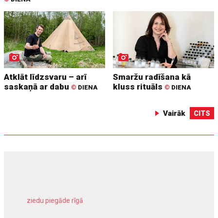
Atklāt līdzsvaru – arī
Smaržu radīšana kā
saskaņā ar dabu
kluss rituāls
©
DIENA
©
DIENA
Vairāk
CITS
ziedu piegāde rīgā
meliorācijas darbi