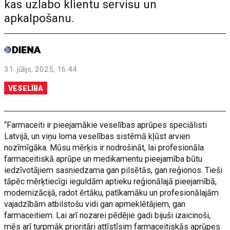
kas uzlabo klientu servisu un
apkalpošanu.
31. jūlijs, 2025, 16:44
VESELĪBA
“Farmaceiti ir pieejamākie veselības aprūpes speciālisti
Latvijā, un viņu loma veselības sistēmā kļūst arvien
nozīmīgāka. Mūsu mērķis ir nodrošināt, lai profesionāla
farmaceitiskā aprūpe un medikamentu pieejamība būtu
iedzīvotājiem sasniedzama gan pilsētās, gan reģionos. Tieši
tāpēc mērķtiecīgi ieguldām aptieku reģionālajā pieejamībā,
modernizācijā, radot ērtāku, patīkamāku un profesionālajām
vajadzībām atbilstošu vidi gan apmeklētājiem, gan
farmaceitiem. Lai arī nozarei pēdējie gadi bijuši izaicinoši,
mēs arī turpmāk prioritāri attīstīsim farmaceitiskās aprūpes