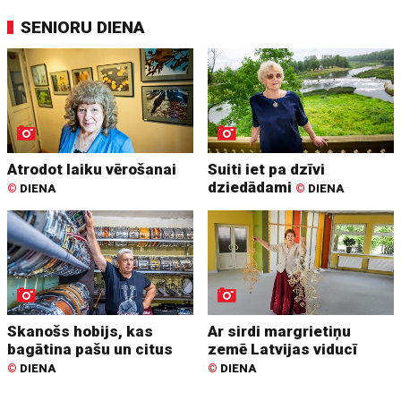
SENIORU DIENA
Atrodot laiku vērošanai
Suiti iet pa dzīvi
dziedādami
©
DIENA
©
DIENA
Skanošs hobijs, kas
Ar sirdi margrietiņu
bagātina pašu un citus
zemē Latvijas viducī
©
DIENA
©
DIENA