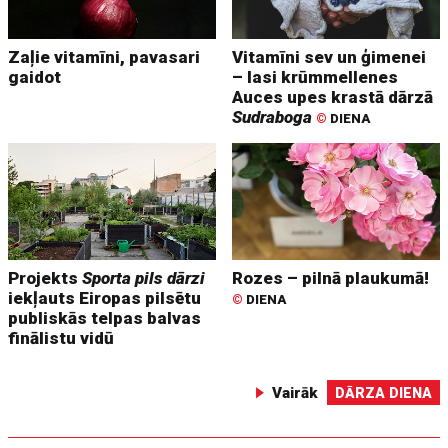
Zaļie vitamīni, pavasari
Vitamīni sev un ģimenei
gaidot
– lasi krūmmellenes
Auces upes krastā dārzā
Sudraboga
©
DIENA
Projekts
Sporta pils dārzi
Rozes – pilnā plaukumā!
iekļauts Eiropas pilsētu
©
DIENA
publiskās telpas balvas
finālistu vidū
Vairāk
DĀRZA DIENA