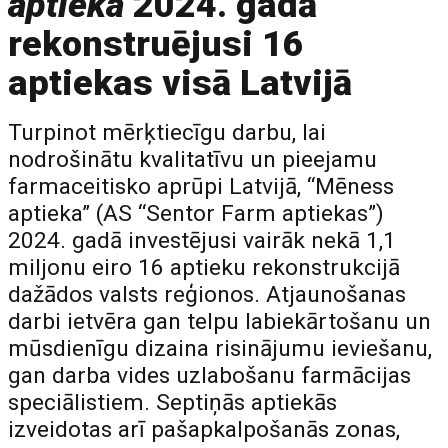
aptieka
2024. gadā
rekonstruējusi 16
aptiekas visā Latvijā
Turpinot mērķtiecīgu darbu, lai
nodrošinātu kvalitatīvu un pieejamu
farmaceitisko aprūpi Latvijā, “Mēness
aptieka” (AS “Sentor Farm aptiekas”)
2024. gadā investējusi vairāk nekā 1,1
miljonu eiro 16 aptieku rekonstrukcijā
dažādos valsts reģionos. Atjaunošanas
darbi ietvēra gan telpu labiekārtošanu un
mūsdienīgu dizaina risinājumu ieviešanu,
gan darba vides uzlabošanu farmācijas
speciālistiem. Septiņās aptiekās
izveidotas arī pašapkalpošanās zonas,