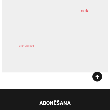
octa
dziļurbums
kravu apdrošināšana
granulu katli
siltumsūknis
ABONĒŠANA