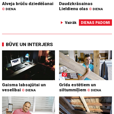
Alveja brūču dziedēšanai
Daudzkrāsainas
Lieldienu olas
©
DIENA
©
DIENA
Vairāk
DIENAS PADOMI
BŪVE UN INTERJERS
Gaisma labsajūtai un
Grīda estētiem un
veselībai
siltummīļiem
©
DIENA
©
DIENA