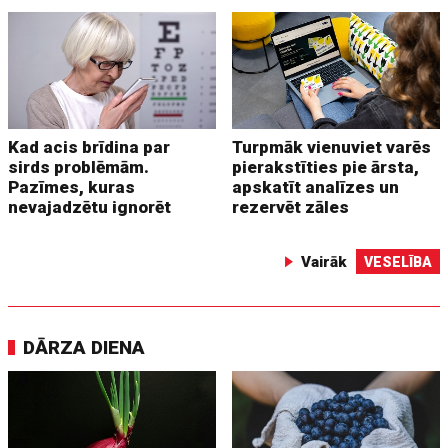
Kad acis brīdina par
Turpmāk vienuviet varēs
sirds problēmām.
pierakstīties pie ārsta,
Pazīmes, kuras
apskatīt analīzes un
nevajadzētu ignorēt
rezervēt zāles
Vairāk
VESELĪBA
DĀRZA DIENA