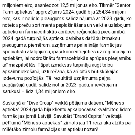
miljoniem eiro, sasniedzot 12,5 miljonus eiro. Tikmēr “Sentor
Farm aptiekas” apgrozījums 2024. gadā bija 254,34 miljoni
eiro, kas ir neliels pieaugums salīdzinājumā ar 2023. gadu, ko
noteica preču sortimenta paplašināšana un veiktie uzlabojumi
aptieku un farmaceitiskās aprūpes reģionālajā pieejamībā.
2024. gadā turpinājās aptieku darbības dažādu izmaksu
pieaugums, piemēram, uzņēmums palielināja farmācijas
speciālistu atalgojumu, īpaši koncentrējoties uz reģionālajām
aptiekām, lai nodrošinātu farmaceitiskās aprūpes pieejamību
arī mazpilsētās. Tāpat izmaksas turpināja augt telpu
apsaimniekošanā, uzturēšanā, kā arī citās būtiskākajās
izdevumu pozīcijās. Tā rezultātā uzņēmuma peļņa
pagājušajā gadā, salīdzinot ar 2023. gadu, ir ievērojami
sarukusi – līdz 1,34 miljoniem eiro.
Saskaņā ar “Dive Group” veiktā pētījuma datiem, “Mēness
aptieka” 2024.gadā bija klientu apkalpošanas kvalitātes līdere
farmācijas jomā Latvijā. Savukārt “Brand Capital” veiktajā
pētījumā “Mēness aptiekas” zīmols jau 11 reizi tika atzīts par
mīlētāko zīmolu farmācijas un aptieku nozarē.