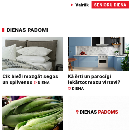
Vairāk
SENIORU DIENA
DIENAS PADOMI
Cik bieži mazgāt segas
Kā ērti un parocīgi
un spilvenus
iekārtot mazu virtuvi?
©
DIENA
©
DIENA