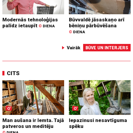
Modernās tehnoloģijas
Būvvaldē jāsaskaņo arī
palīdz ietaupīt
bēniņu pārbūvēšana
©
DIENA
©
DIENA
Vairāk
BŪVE UN INTERJERS
CITS
Man aušana ir lemta. Tajā
Iepazinusi nesavtīguma
patveros un meditēju
spēku
©
DIENA