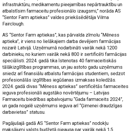
infrastruktūru, medikamentu pieejamības nepārtrauktību un
atbalstīsim farmaceitu profesionālo izaugsmi,” norāda AS
“Sentor Farm aptiekas” valdes priekšsēdētāja Vilma
Fairclough.
AS “Sentor Farm aptiekas”, kas pārvalda zīmolu “Mēness
aptieka”, ir viens no lielākajiem darba devējiem farmācijas
nozarē Latvijā. Uzņēmumā nodarbināti vairāk nekā 1200
darbinieku, no kuriem vairāk nekā 800 ir sertificēti farmācijas
speciālisti. 2024. gadā tika īstenotas 40 farmaceitiskās
tālākizglītības programmas, un jau astoto gadu uzņēmums
sniedz arī finansiālu atbalstu farmācijas studentiem, sedzot
profesionālās izglītības iegūšanas izmaksas koledžās.
2024. gadā divas “Mēness aptiekas” sertificētās farmaceites
ieguva profesionāli augstāko novērtējumu – Latvijas
Farmaceitu biedrības apbalvojumu “Gada farmaceits 2024”,
un gada nogalē uzņēmums ieguva arī “Ģimenei draudzīgas
darbavietas” statusu.
Pagājušajā gadā AS “Sentor Farm aptiekas” nodokļu
maksājumi valsts budžetā pieauga par vairāk nekā 1,5