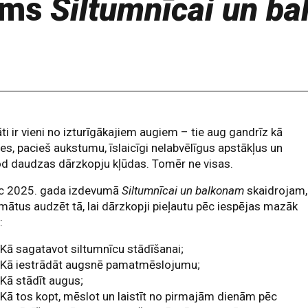
ums
Siltumnīcai un b
i ir vieni no izturīgākajiem augiem – tie aug gandrīz kā
es, pacieš aukstumu, īslaicīgi nelabvēlīgus apstākļus un
d daudzas dārzkopju kļūdas. Tomēr ne visas.
c 2025. gada izdevumā
Siltumnīcai un balkonam
skaidrojam,
mātus audzēt tā, lai dārzkopji pieļautu pēc iespējas mazāk
:
Kā sagatavot siltumnīcu stādīšanai;
Kā iestrādāt augsnē pamatmēslojumu;
Kā stādīt augus;
Kā tos kopt, mēslot un laistīt no pirmajām dienām pēc