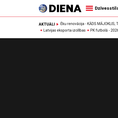
Dzīvesstil
Ēku renovācija - KĀDS MĀJOKLIS
AKTUĀLI
Latvijas eksporta izcilības
PK futbolā - 202