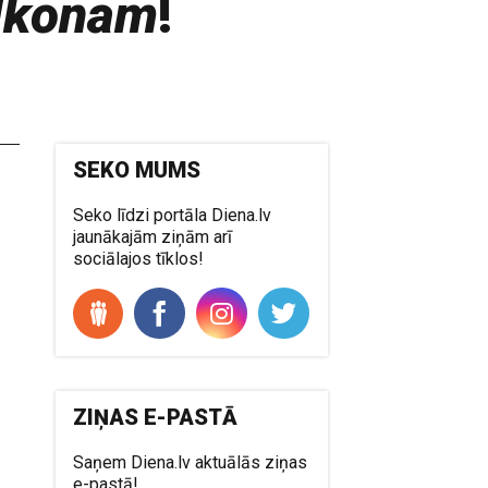
alkonam
!
SEKO MUMS
Seko līdzi portāla Diena.lv
jaunākajām ziņām arī
sociālajos tīklos!
ZIŅAS E-PASTĀ
Saņem Diena.lv aktuālās ziņas
e-pastā!