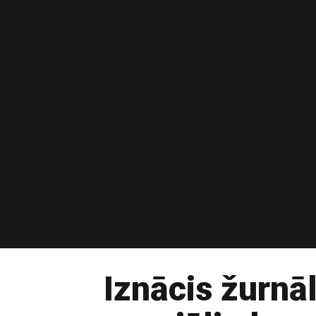
Iznācis žurnā