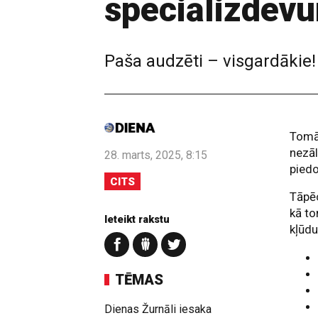
speciālizdev
Paša audzēti – visgardākie!
Tomāt
nezāl
28. marts, 2025, 8:15
piedo
CITS
Tāpē
kā to
Ieteikt rakstu
kļūdu
TĒMAS
Dienas Žurnāli iesaka