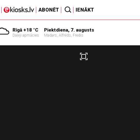
ABONĒT
IENĀKT
Rīgā +18 °C
Piektdiena, 7. augusts
Daļēji apmācies
Madars, Alfrēds, Fredis