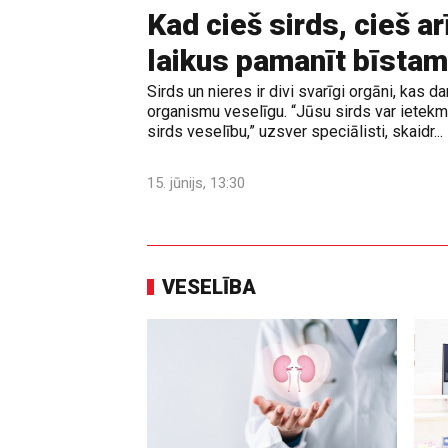
Kad cieš sirds, cieš ar
laikus pamanīt bīstam
Sirds un nieres ir divi svarīgi orgāni, kas da
organismu veselīgu. “Jūsu sirds var ietekmē
sirds veselību,” uzsver speciālisti, skaidr...
15. jūnijs, 13:30
VESELĪBA