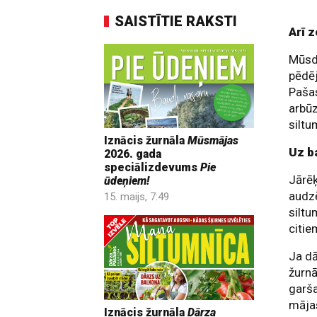
SAISTĪTIE RAKSTI
Arī 
Mūsdi
pēdē
Pašas
arbūz
siltu
Iznācis žurnāla
Mūsmājas
Uz b
2026. gada
speciālizdevums
Pie
Jārēķ
ūdeņiem!
audz
15. maijs, 7:49
siltu
citie
Ja dā
žurnā
garša
mājas
Iznācis žurnāla
Dārza