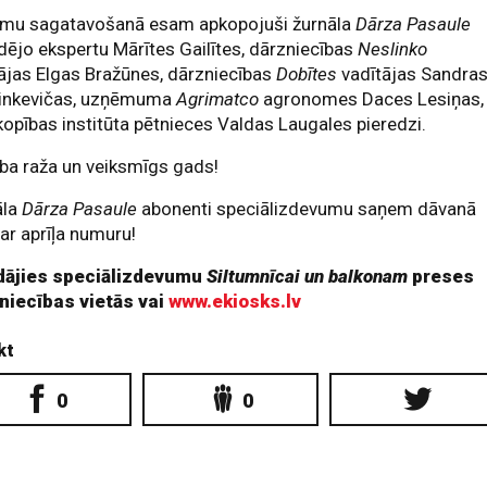
mu sagatavošanā esam apkopojuši žurnāla
Dārza Pasaule
dējo ekspertu Mārītes Gailītes, dārzniecības
Neslinko
ājas Elgas Bražūnes, dārzniecības
Dobītes
vadītājas Sandra
inkevičas, uzņēmuma
Agrimatco
agronomes Daces Lesiņas,
opības institūta pētnieces Valdas Laugales pieredzi.
aba raža un veiksmīgs gads!
āla
Dārza Pasaule
abonenti speciālizdevumu saņem dāvanā
ar aprīļa numuru!
dājies speciālizdevumu
Siltumnīcai un balkonam
preses
zniecības vietās vai
www.ekiosks.lv
kt
0
0