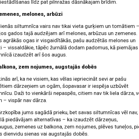
iestādīšanas līdz pat pilnražas dāsnākajam brīdim.
zemenes, melones, arbūzi
enās siltumnīca vairs nav tikai vieta gurķiem un tomātiem 
jos gados tajā audzējam arī melones, arbūzus un zemenes.
 agrākās ogas ir visgaidītākās, pašu audzētās melones un
i – vissaldākie, tāpēc žurnālā dodam padomus, kā piemājas
mnīcā izaudzēt arī šos augus.
alkona, zem nojumes, augstajās dobēs
inās arī, ka ne visiem, kas vēlas iepriecināt sevi ar pašu
ētiem dārzeņiem un ogām, šopavasar ir iespēja uzbūvēt
mnīcu. Daži to vienkārši nepaspēs, citiem nav tik liela dārza, v
m – vispār nav dārza.
rzkopība jums sagādā prieku, bet savas siltumnīcas vēl nav,
lā piedāvājam alternatīvas – ka izaudzēt dārzeņus,
ugus, zemenes uz balkona, zem nojumes, plēves tuneļos, pi
 dienvidu sienas vai augstajās dobēs.