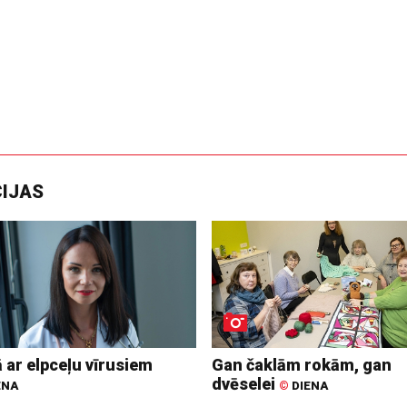
CIJAS
 ar elpceļu vīrusiem
Gan čaklām rokām, gan
dvēselei
ENA
©
DIENA