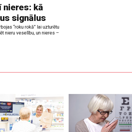
ī nieres: kā
us signālus
rbojas “roku rokā” lai uzturētu
t nieru veselību, un nieres –