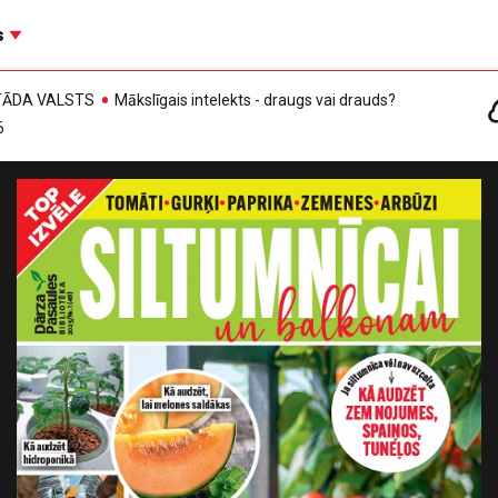
s
, TĀDA VALSTS
Mākslīgais intelekts - draugs vai drauds?
6