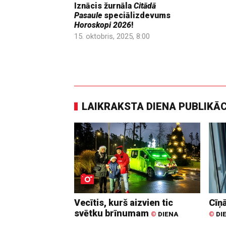
Iznācis žurnāla
Citādā
Pasaule
speciālizdevums
Horoskopi 2026
!
15. oktobris, 2025, 8:00
LAIKRAKSTA DIENA PUBLIKĀ
Vecītis, kurš aizvien tic
Cīņā
svētku brīnumam
©
DIENA
©
DI