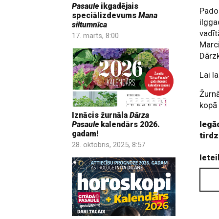
Pasaule
ikgadējais
Pado
speciālizdevums
Mana
ilgga
siltumnīca
vadīt
17. marts, 8:00
Marc
Dārzk
Lai l
Žurn
kopā 
Iznācis žurnāla
Dārza
Iegā
Pasaule
kalendārs 2026.
gadam!
tird
28. oktobris, 2025, 8:57
Ietei