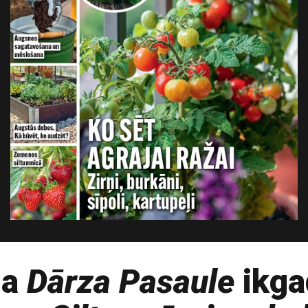
la
Dārza Pasaule
ikga