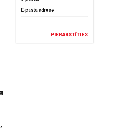
E-pasta adrese
–
PIERAKSTĪTIES
ēl
e