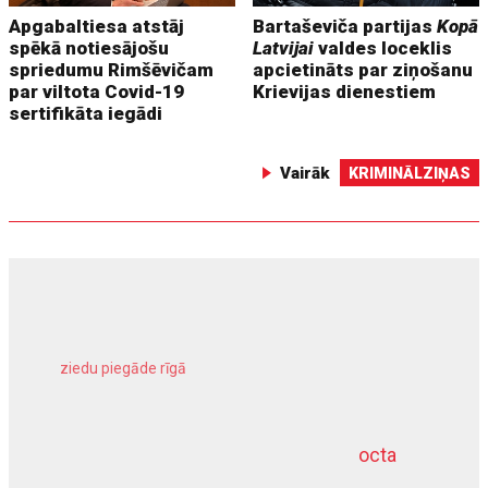
Apgabaltiesa atstāj
Bartaševiča partijas
Kopā
spēkā notiesājošu
Latvijai
valdes loceklis
spriedumu Rimšēvičam
apcietināts par ziņošanu
par viltota Covid-19
Krievijas dienestiem
sertifikāta iegādi
Vairāk
KRIMINĀLZIŅAS
ziedu piegāde rīgā
meliorācijas darbi
octa
dziļurbums