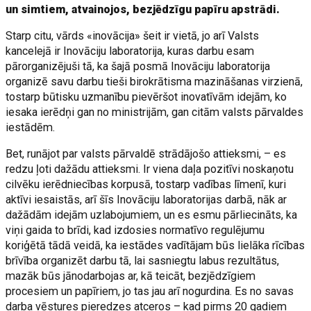
un simtiem, atvainojos, bezjēdzīgu papīru apstrādi.
Starp citu, vārds «inovācija» šeit ir vietā, jo arī Valsts
kancelejā ir Inovāciju laboratorija, kuras darbu esam
pārorganizējuši tā, ka šajā posmā Inovāciju laboratorija
organizē savu darbu tieši birokrātisma mazināšanas virzienā,
tostarp būtisku uzmanību pievēršot inovatīvām idejām, ko
iesaka ierēdņi gan no ministrijām, gan citām valsts pārvaldes
iestādēm.
Bet, runājot par valsts pārvaldē strādājošo attieksmi, – es
redzu ļoti dažādu attieksmi. Ir viena daļa pozitīvi noskaņotu
cilvēku ierēdniecības korpusā, tostarp vadības līmenī, kuri
aktīvi iesaistās, arī šīs Inovāciju laboratorijas darbā, nāk ar
dažādām idejām uzlabojumiem, un es esmu pārliecināts, ka
viņi gaida to brīdi, kad izdosies normatīvo regulējumu
koriģētā tādā veidā, ka iestādes vadītājam būs lielāka rīcības
brīvība organizēt darbu tā, lai sasniegtu labus rezultātus,
mazāk būs jānodarbojas ar, kā teicāt, bezjēdzīgiem
procesiem un papīriem, jo tas jau arī nogurdina. Es no savas
darba vēstures pieredzes atceros – kad pirms 20 gadiem