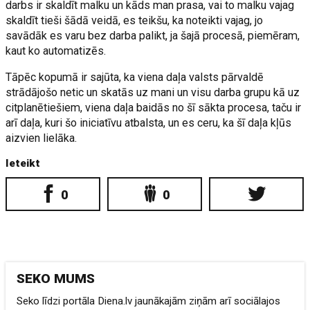
darbs ir skaldīt malku un kāds man prasa, vai to malku vajag
skaldīt tieši šādā veidā, es teikšu, ka noteikti vajag, jo
savādāk es varu bez darba palikt, ja šajā procesā, piemēram,
kaut ko automatizēs.
Tāpēc kopumā ir sajūta, ka viena daļa valsts pārvaldē
strādājošo netic un skatās uz mani un visu darba grupu kā uz
citplanētiešiem, viena daļa baidās no šī sākta procesa, taču ir
arī daļa, kuri šo iniciatīvu atbalsta, un es ceru, ka šī daļa kļūs
aizvien lielāka.
Ieteikt
0
0
SEKO MUMS
Seko līdzi portāla Diena.lv jaunākajām ziņām arī sociālajos