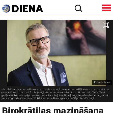
Kristaps Kalns
«Ja cilvēks nolemj mazināt savu svaru, tad tas, ka viņš divas reizes nedēļā aizies uz sporta zāli vai
paskries krosiņu, diez vai līdzēs, ja viņš vienlaikus nesekos tam, ko un cik daudz ēd. Tas arī šajā
gadījumā ir kritiski svarīgi – ne tikai mazināt esošo [birokrātijas] slogu, bet arī novērst jeb apgrūtināt
jaunu slogu rašanos,» uzsver birokrātijas mazināšanas grupas vadītājs Jānis Endziņš.
Birokrātijas mazināšana