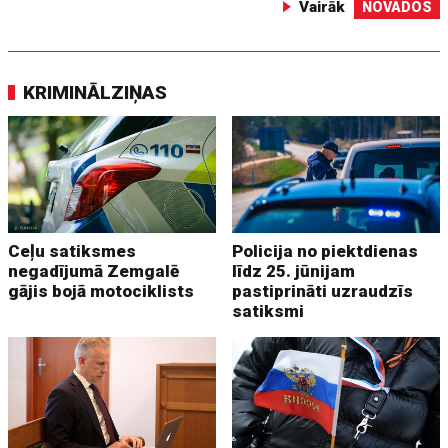
Vairāk
NOVADOS
KRIMINĀLZIŅAS
Ceļu satiksmes
Policija no piektdienas
negadījumā Zemgalē
līdz 25. jūnijam
gājis bojā motociklists
pastiprināti uzraudzīs
satiksmi