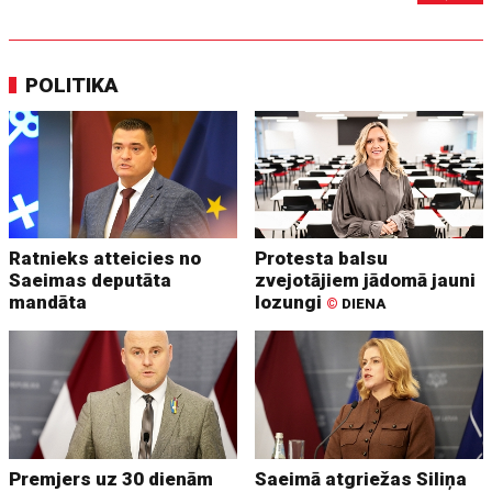
POLITIKA
Ratnieks atteicies no
Protesta balsu
Saeimas deputāta
zvejotājiem jādomā jauni
mandāta
lozungi
©
DIENA
Premjers uz 30 dienām
Saeimā atgriežas Siliņa