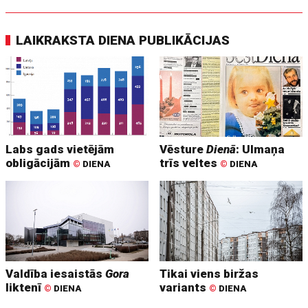
LAIKRAKSTA DIENA PUBLIKĀCIJAS
Labs gads vietējām
Vēsture
Dienā
: Ulmaņa
obligācijām
trīs veltes
©
DIENA
©
DIENA
Valdība iesaistās
Gora
Tikai viens biržas
liktenī
variants
©
DIENA
©
DIENA