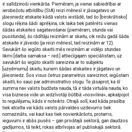
ir salīdzinoši vienkārša. Piemēram, ja vienai sabiedrībai ar
ierobežotu atbildību (SIA) reizi mēnesī ir jāsagatavo un
jāiesniedz atskaite kādā valsts iestādē, tad šo [birokrātisko]
slogu rēķina šādi: aprēķina, cik laika tiek patērēts vienas
šādas atskaites sagatavošanai (piemēram, stunda vai
pusstunda), šo rādītāju reizinām ar skaitu, cik reižu gadā šāda
atskaite ir jāveido (ja reizi mēnesī, tad reizinām ar 12).
Savukārt šo iegūto skaitli mēs reizinām ar vidējo stundas
likmi [darba samaksa – red.] attiecīgajam speciālistam, uz
savukārt šo iegūto skaitli sareizina ar to subjektu
[uzņēmumu] skaitu, kuriem šādas atskaites ir jāgatavo un
jāiesniedz. Šos visus četrus parametrus sareizinot, iegūstam
skaitli, ko sauc par administratīvo slogu. Te jāsaprot, ka šī
summa nav valsts budžeta nauda, tā ir tāda virtuāla nauda, ko
visa biznesa vide un iedzīvotāji būtībā «nosvilina», apkalpojot
to regulējumu, kāds ir noteikts. Otrajā solī, kad kāda prasība
tiek atcelta vai kāds valsts pārvaldes uzdevums tiek
nomazināts, vai kaut kas tiek novienkāršots, protams,
ieguvumi ir abās pusēs – gan privātajā sektorā, gan daudzos
gadījumos, tā teikt, rokas atbrīvojas arī publiskajā sektorā.