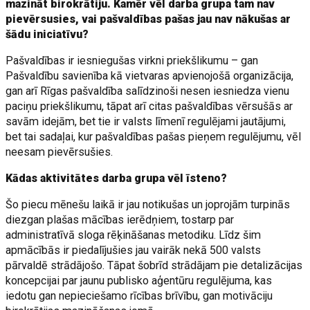
mazināt birokrātiju. Kamēr vēl darba grupa tam nav
pievērsusies, vai pašvaldības pašas jau nav nākušas ar
šādu iniciatīvu?
Pašvaldības ir iesniegušas virkni priekšlikumu – gan
Pašvaldību savienība kā vietvaras apvienojošā organizācija,
gan arī Rīgas pašvaldība salīdzinoši nesen iesniedza vienu
paciņu priekšlikumu, tāpat arī citas pašvaldības vērsušās ar
savām idejām, bet tie ir valsts līmenī regulējami jautājumi,
bet tai sadaļai, kur pašvaldības pašas pieņem regulējumu, vēl
neesam pievērsušies.
Kādas aktivitātes darba grupa vēl īsteno?
Šo piecu mēnešu laikā ir jau notikušas un joprojām turpinās
diezgan plašas mācības ierēdņiem, tostarp par
administratīvā sloga rēķināšanas metodiku. Līdz šim
apmācībās ir piedalījušies jau vairāk nekā 500 valsts
pārvaldē strādājošo. Tāpat šobrīd strādājam pie detalizācijas
koncepcijai par jaunu publisko aģentūru regulējuma, kas
iedotu gan nepieciešamo rīcības brīvību, gan motivāciju