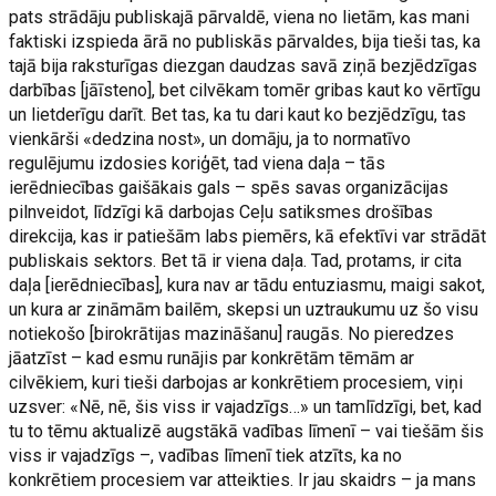
pats strādāju publiskajā pārvaldē, viena no lietām, kas mani
faktiski izspieda ārā no publiskās pārvaldes, bija tieši tas, ka
tajā bija raksturīgas diezgan daudzas savā ziņā bezjēdzīgas
darbības [jāīsteno], bet cilvēkam tomēr gribas kaut ko vērtīgu
un lietderīgu darīt. Bet tas, ka tu dari kaut ko bezjēdzīgu, tas
vienkārši «dedzina nost», un domāju, ja to normatīvo
regulējumu izdosies koriģēt, tad viena daļa – tās
ierēdniecības gaišākais gals – spēs savas organizācijas
pilnveidot, līdzīgi kā darbojas Ceļu satiksmes drošības
direkcija, kas ir patiešām labs piemērs, kā efektīvi var strādāt
publiskais sektors. Bet tā ir viena daļa. Tad, protams, ir cita
daļa [ierēdniecības], kura nav ar tādu entuziasmu, maigi sakot,
un kura ar zināmām bailēm, skepsi un uztraukumu uz šo visu
notiekošo [birokrātijas mazināšanu] raugās. No pieredzes
jāatzīst – kad esmu runājis par konkrētām tēmām ar
cilvēkiem, kuri tieši darbojas ar konkrētiem procesiem, viņi
uzsver: «Nē, nē, šis viss ir vajadzīgs…» un tamlīdzīgi, bet, kad
tu to tēmu aktualizē augstākā vadības līmenī – vai tiešām šis
viss ir vajadzīgs –, vadības līmenī tiek atzīts, ka no
konkrētiem procesiem var atteikties. Ir jau skaidrs – ja mans