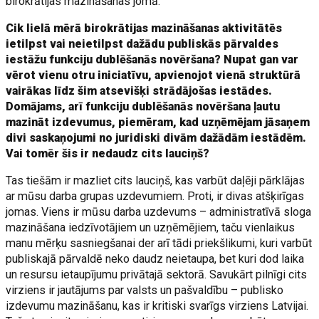
birokrātijas mazināšanas jomā.
Cik lielā mērā birokrātijas mazināšanas aktivitātēs
ietilpst vai neietilpst dažādu publiskās pārvaldes
iestāžu funkciju dublēšanās novēršana? Nupat gan var
vērot vienu otru iniciatīvu, apvienojot vienā struktūrā
vairākas līdz šim atsevišķi strādājošas iestādes.
Domājams, arī funkciju dublēšanās novēršana ļautu
mazināt izdevumus, piemēram, kad uzņēmējam jāsaņem
divi saskaņojumi no juridiski divām dažādām iestādēm.
Vai tomēr šis ir nedaudz cits lauciņš?
Tas tiešām ir mazliet cits lauciņš, kas varbūt daļēji pārklājas
ar mūsu darba grupas uzdevumiem. Proti, ir divas atšķirīgas
jomas. Viens ir mūsu darba uzdevums – administratīvā sloga
mazināšana iedzīvotājiem un uzņēmējiem, taču vienlaikus
manu mērķu sasniegšanai der arī tādi priekšlikumi, kuri varbūt
publiskajā pārvaldē neko daudz neietaupa, bet kuri dod laika
un resursu ietaupījumu privātajā sektorā. Savukārt pilnīgi cits
virziens ir jautājums par valsts un pašvaldību – publisko
izdevumu mazināšanu, kas ir kritiski svarīgs virziens Latvijai.