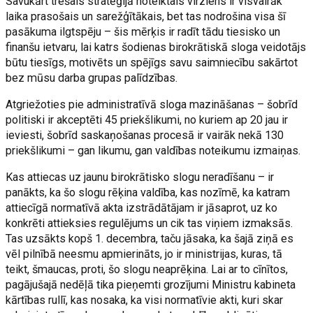
Savukārt trešais stratēģijā noteiktais virziens ir visvairāk
laika prasošais un sarežģītākais, bet tas nodrošina visa šī
pasākuma ilgtspēju – šis mērķis ir radīt tādu tiesisko un
finanšu ietvaru, lai katrs šodienas birokrātiskā sloga veidotājs
būtu tiesīgs, motivēts un spējīgs savu saimniecību sakārtot
bez mūsu darba grupas palīdzības.
Atgriežoties pie administratīvā sloga mazināšanas – šobrīd
politiski ir akceptēti 45 priekšlikumi, no kuriem ap 20 jau ir
ieviesti, šobrīd saskaņošanas procesā ir vairāk nekā 130
priekšlikumi – gan likumu, gan valdības noteikumu izmaiņas.
Kas attiecas uz jaunu birokrātisko slogu neradīšanu – ir
panākts, ka šo slogu rēķina valdība, kas nozīmē, ka katram
attiecīgā normatīvā akta izstrādātājam ir jāsaprot, uz ko
konkrēti attieksies regulējums un cik tas viņiem izmaksās.
Tas uzsākts kopš 1. decembra, taču jāsaka, ka šajā ziņā es
vēl pilnībā neesmu apmierināts, jo ir ministrijas, kuras, tā
teikt, šmaucas, proti, šo slogu neaprēķina. Lai ar to cīnītos,
pagājušajā nedēļā tika pieņemti grozījumi Ministru kabineta
kārtības rullī, kas nosaka, ka visi normatīvie akti, kuri skar