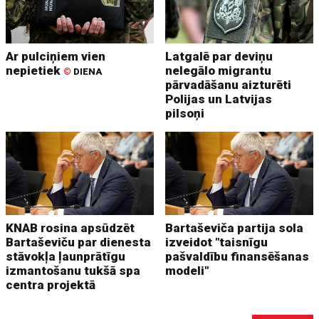
Ar pulciņiem vien
Latgalē par deviņu
nepietiek
nelegālo migrantu
©
DIENA
pārvadāšanu aizturēti
Polijas un Latvijas
pilsoņi
KNAB rosina apsūdzēt
Bartaševiča partija sola
Bartaševiču par dienesta
izveidot "taisnīgu
stāvokļa ļaunprātīgu
pašvaldību finansēšanas
izmantošanu tukšā spa
modeli"
centra projektā