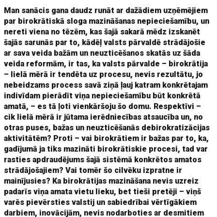
Man sanācis gana daudz runāt ar dažādiem uzņēmējiem
par birokrātiskā sloga mazināšanas nepieciešamību, un
nereti viena no tēzēm, kas šajā sakarā mēdz izskanēt
šajās sarunās par to, kādēļ valsts pārvaldē strādājošie
ar sava veida bažām un neuzticēšanos skatās uz šāda
veida reformām, ir tas, ka valsts pārvalde – birokrātija
– lielā mērā ir tendēta uz procesu, nevis rezultātu, jo
nebeidzams process savā ziņā ļauj katram konkrētajam
indivīdam pierādīt viņa nepieciešamību būt konkrētā
amatā, – es tā ļoti vienkāršoju šo domu. Respektīvi –
cik lielā mērā ir jūtama ierēdniecības atsaucība un, no
otras puses, bažas un neuzticēšanās debirokratizācijas
aktivitātēm? Proti – vai birokrātiem ir bažas par to, ka,
gadījumā ja tiks mazināti birokrātiskie procesi, tad var
rasties apdraudējums šajā sistēmā konkrētos amatos
strādājošajiem? Vai tomēr šo cilvēku izpratne ir
mainījusies? Ka birokrātijas mazināšana nevis uzreiz
padarīs viņa amata vietu lieku, bet tieši pretēji – viņš
varēs pievērsties valstij un sabiedrībai vērtīgākiem
darbiem, inovācijām, nevis nodarboties ar desmitiem