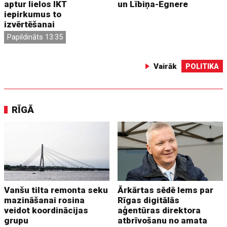
aptur lielos IKT
un Lībiņa-Egnere
iepirkumus to
izvērtēšanai
Papildināts 13:35
Vairāk
POLITIKA
RĪGĀ
Vanšu tilta remonta seku
Ārkārtas sēdē lems par
mazināšanai rosina
Rīgas digitālās
veidot koordinācijas
aģentūras direktora
grupu
atbrīvošanu no amata