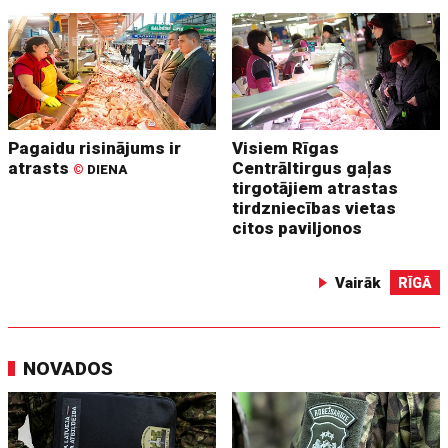
Pagaidu risinājums ir
Visiem Rīgas
atrasts
Centrāltirgus gaļas
©
DIENA
tirgotājiem atrastas
tirdzniecības vietas
citos paviljonos
Vairāk
RĪGĀ
NOVADOS