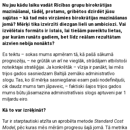
Nu jau kādu laiku vadāt Rīcības grupu birokrātijas
mazināšanai, tādēļ, protams, gribētos dzirdēt jūsu
sajūtas – kā tad mēs virzāmies birokrātijas mazināšanas
jomā? Mērķi tika izvirzīti diezgan lieli un ambiciozi. Vai
izvēlētais formāts ir īstais, lai tiešām paveiktu lietas,
par kurām runāts gadiem, bet līdz reālam rezultātam
aizvien nebija nonākts?
Es teiktu – sokas mums apmēram tā, kā pašā sākumā
prognozēju, – ne grūtāk un arī ne vieglāk, strādājam atbilstoši
noteiktajai stratēģijai. Ja konkrētāk – vīzija ir panākt, lai mēs
trijos gados sasniedzam Baltijā zemāko administratīvo
slogu. Tas, ko šī mērķa sasniegšanai esam paši nodefinējuši,
cik daudz mums tam jāpaveic, – faktiski šajos trijos gados
mums būtu jāsamazina administratīvais slogs aptuveni par 1
miljardu eiro.
Kā to var izrēķināt?
Tur ir starptautiski atzīta un aprobēta metode
Standard Cost
Model
, pēc kuras mēs mērām progresu šajā jomā. Tā metrika