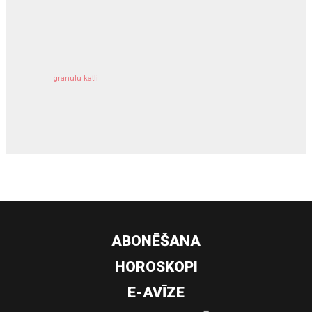
kravu apdrošināšana
granulu katli
siltumsūknis
ABONĒŠANA
HOROSKOPI
E-AVĪZE