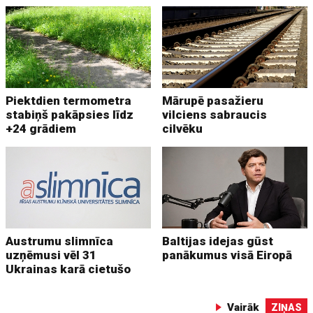
Piektdien termometra
Mārupē pasažieru
stabiņš pakāpsies līdz
vilciens sabraucis
+24 grādiem
cilvēku
Austrumu slimnīca
Baltijas idejas gūst
uzņēmusi vēl 31
panākumus visā Eiropā
Ukrainas karā cietušo
Vairāk
ZIŅAS