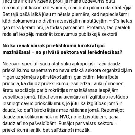
Taču tas ir cits virziens, proti, ja mans uzdevums būtu
mazināt publiskos izdevumus, man būtu pilnīgi cita stratēģija.
Bet tajā pašā laikā jūsu minētais piemērs, kad nepieciešami
kādi dokumenti no divām atsevišķām institūcijām – šīs lietas
gan mēs ķeram ārā, ja tādas pamanām. Protams, tas paralēli
rada arī iespēju mazināt izdevumus publiskajā sektorā.
No kā ienāk vairāk priekšlikumu birokrātijas
mazināšanai – no privātā sektora vai ierēdniecības?
Neesam speciāli šādu statistiku apkopojuši. Taču daudz
priekšlikumu saņemam no nevalstiskā sektora organizācijām
– gan uzņēmējus pārstāvošajām, gan citām. Mani īpaši
priecēja, ka daudz priekšlikumu iesniedza Lauku ģimenes
ārstu asociācija par birokrātijas mazināšanas iespējām
veselības jomā. Tāpat esmu aicinājis arī izglītības iestādes
iesniegt savus priekšlikumus, jo jūtu, ka izglītības jomā ir
daudz, ko darīt birokrātijas mazināšanas jomā. Rezumējot –
daudz priekšlikumu nāk no NVO, no iedzīvotājiem, gana
daudz arī no pašvaldībām. Runājot par valsts sektoru –
priekšlikumi ienāk, bet salīdzinoši mazāk.