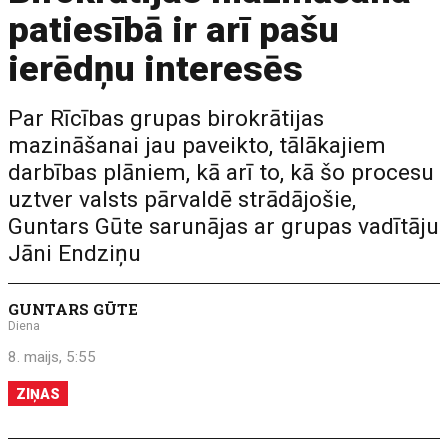
patiesībā ir arī pašu
ierēdņu interesēs
Par Rīcības grupas birokrātijas
mazināšanai jau paveikto, tālākajiem
darbības plāniem, kā arī to, kā šo procesu
uztver valsts pārvaldē strādājošie,
Guntars Gūte sarunājas ar grupas vadītāju
Jāni Endziņu
GUNTARS GŪTE
Diena
8. maijs, 5:55
ZIŅAS