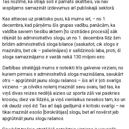
Tas nozīmē, ka otrajā solī ir pamats skatīties, vai nav
iespējams samazināt izdevumus arī publiskajā sektorā.
Kas attiecas uz praktisko pusi, kā mums iet, – no 1.
decembra, kad pārņēmu šīs grupas vadību, panācām, ka
valdība saviem tiesību aktiem [to izstrādes procesā] sāk
rēķināt šo administratīvo slogu, un no 1. decembra līdz šim
brīdim administratīvā sloga bilance (saskaitot, cik slogs ir
mazināts, bet cik – palielinājies) ir salīdzinoši laba, proti, šī
sloga samazinājums ir vairāk nekā 130 miljoni eiro.
Darbības stratēģijā mums ir noteikti trīs galvenie virzieni, no
kuriem pirmais ir administratīvā sloga mazināšana, savukārt
otrs – apgrūtināt jaunu slogu rašanos – šis arī ir ļoti svarīgs
virziens – ja cilvēks nolemj mazināt savu svaru, tad tas, ka
viņš divas reizes nedēļā aizies uz sporta zāli vai paskries
krosiņu, diez vai līdzēs, ja viņš vienlaikus nesekos tam, ko un
cik daudz viņš ēd. Tas arī šajā gadījumā ir kritiski svarīgi – ne
tikai mazināt esošo [birokrātijas] slogu, bet arī novērst jeb
apgrūtināt jaunu slogu rašanos.