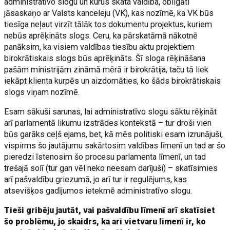
administratīvo slogu un kurus skata valdība, obligāti
jāsaskaņo ar Valsts kanceleju (VK), kas nozīmē, ka VK būs
tiesīga neļaut virzīt tālāk tos dokumentu projektus, kuriem
nebūs aprēķināts slogs. Ceru, ka pārskatāmā nākotnē
panāksim, ka visiem valdības tiesību aktu projektiem
birokrātiskais slogs būs aprēķināts. Šī sloga rēķināšana
pašām ministrijām zināmā mērā ir birokrātija, taču tā liek
iekāpt klienta kurpēs un aizdomāties, ko šāds birokrātiskais
slogs viņam nozīmē.
Esam sākuši sarunas, lai administratīvo slogu sāktu rēķināt
arī parlamentā likumu izstrādes kontekstā – tur droši vien
būs garāks ceļš ejams, bet, kā mēs politiski esam izrunājuši,
vispirms šo jautājumu sakārtosim valdības līmenī un tad ar šo
pieredzi īstenosim šo procesu parlamenta līmenī, un tad
trešajā solī (tur gan vēl neko neesam darījuši) – skatīsimies
arī pašvaldību griezumā, jo arī tur ir regulējums, kas
atsevišķos gadījumos ietekmē administratīvo slogu.
Tieši gribēju jautāt, vai pašvaldību līmenī arī skatīsiet
šo problēmu, jo skaidrs, ka arī vietvaru līmenī ir, ko