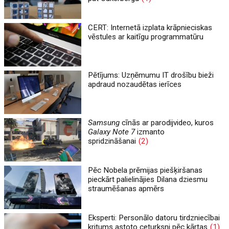
CERT: Internetā izplata krāpnieciskas
vēstules ar kaitīgu programmatūru
Pētījums: Uzņēmumu IT drošību bieži
apdraud nozaudētas ierīces
Samsung
cīnās ar parodijvideo, kuros
Galaxy Note 7
izmanto
spridzināšanai
(2)
Pēc Nobela prēmijas piešķiršanas
pieckārt palielinājies Dilana dziesmu
straumēšanas apmērs
Eksperti: Personālo datoru tirdzniecībai
kritums astoto ceturksni pēc kārtas
(1)