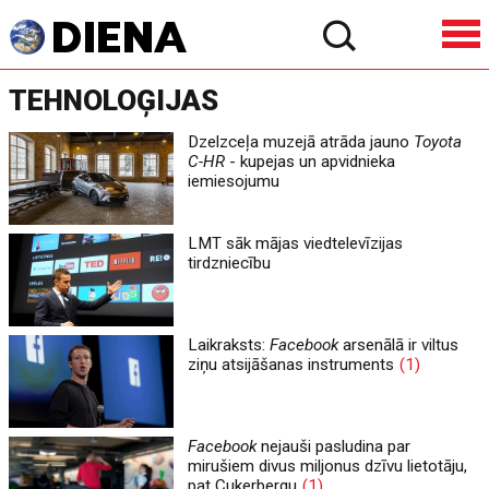
TEHNOLOĢIJAS
Dzelzceļa muzejā atrāda jauno
Toyota
C-HR
- kupejas un apvidnieka
iemiesojumu
LMT sāk mājas viedtelevīzijas
tirdzniecību
Laikraksts:
Facebook
arsenālā ir viltus
ziņu atsijāšanas instruments
(1)
Facebook
nejauši pasludina par
mirušiem divus miljonus dzīvu lietotāju,
pat Cukerbergu
(1)