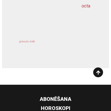
octa
dziļurbums
kravu apdrošināšana
granulu katli
siltumsūknis
ABONĒŠANA
HOROSKOPI