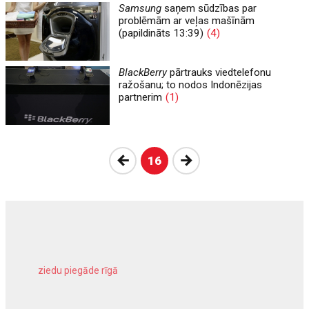
Samsung
saņem sūdzības par
problēmām ar veļas mašīnām
(papildināts 13:39)
(4)
BlackBerry
pārtrauks viedtelefonu
ražošanu; to nodos Indonēzijas
partnerim
(1)
Atpakaļ
Nākošā
16
ziedu piegāde rīgā
meliorācijas darbi