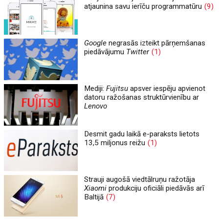
atjaunina savu ierīču programmatūru
(9)
Google
negrasās izteikt pārņemšanas
piedāvājumu
Twitter
(1)
Mediji:
Fujitsu
apsver iespēju apvienot
datoru ražošanas struktūrvienību ar
Lenovo
Desmit gadu laikā e-paraksts lietots
13,5 miljonus reižu
(1)
Strauji augošā viedtālruņu ražotāja
Xiaomi
produkciju oficiāli piedāvās arī
Baltijā
(7)