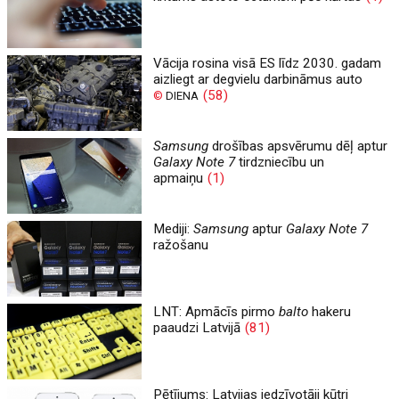
Vācija rosina visā ES līdz 2030. gadam
aizliegt ar degvielu darbināmus auto
(58)
©
DIENA
Samsung
drošības apsvērumu dēļ aptur
Galaxy Note 7
tirdzniecību un
apmaiņu
(1)
Mediji:
Samsung
aptur
Galaxy Note 7
ražošanu
LNT: Apmācīs pirmo
balto
hakeru
paaudzi Latvijā
(81)
Pētījums: Latvijas iedzīvotāji kūtri