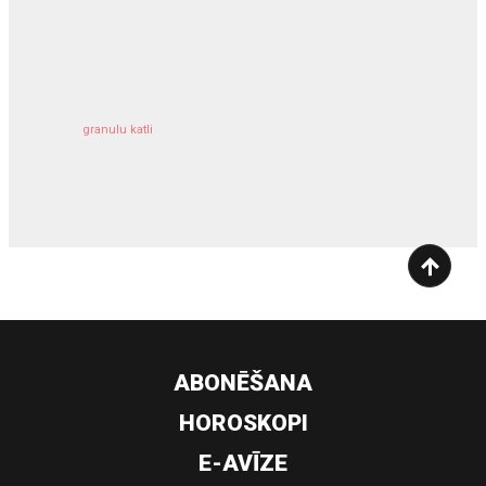
kravu apdrošināšana
granulu katli
siltumsūknis
ABONĒŠANA
HOROSKOPI
E-AVĪZE