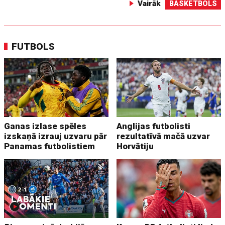
Vairāk
BASKETBOLS
FUTBOLS
Ganas izlase spēles
Anglijas futbolisti
izskaņā izrauj uzvaru pār
rezultatīvā mačā uzvar
Panamas futbolistiem
Horvātiju