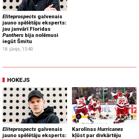
Eliteprospects
galvenais
jauno spēlētāju eksperts:
jau janvārī Floridas
Panthers
bija nolēmusi
iegūt Šmitu
18. jūnijs, 13:40
HOKEJS
Eliteprospects
galvenais
Karolīnas
Hurricanes
jauno spēlētāju eksperts:
kļūst par divkārtēju