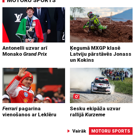
MOTORU SPORTS
Antonelli uzvar arī
Ķegumā MXGP klasē
Monako
Grand Prix
Latviju pārstāvēs Jonass
un Kokins
Ferrari
pagarina
Sesku ekipāža uzvar
vienošanos ar Leklēru
rallijā
Kurzeme
Vairāk
MOTORU SPORTS