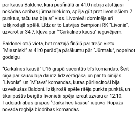
par kausu Baldone, kura pusfinālā ar 41:0 nebija atstājusi
nekādas cerības jūrmalniekiem, spēja gūt pret livoniešiem 7
punktus, taču tas bija arī viss. Livonieši dominēja arī
izšķirošajā spēlē. Līdz ar to Latvijas čempioni RK “Livonia”,
uzvarot ar 34:7, kļuva par “”Garkalnes kausa” ieguvējiem.
Baldonei otrā vieta, bet mazajā finālā par trešo vietu
“Miesnieki” ar 41:0 parādīja pārākumu pār “Jūrmalu”, nopelnot
godalgu.
“Garkalnes kausā” U16 grupā sacentās trīs komandas. Šeit
cīņa par kausu bija daudz līdzvērtīgāka, un par to cīnījās
“Livonia” un “Mītava” komandas, kuras pārliecinoši bija
uzveikušas Baldoni. Izšķirošā spēle ritēja punkts punktā, un
tikai pašās beigās livonieši spēja izraut uzvaru ar 12:10.
Tādējādi abās grupās “Garkalnes kausu” ieguva Ropažu
novada regbija biedrības komandas.