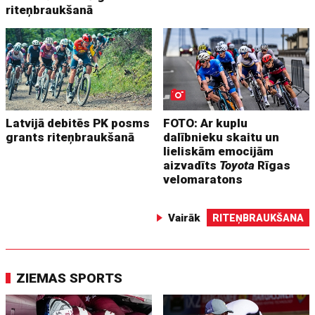
riteņbraukšanā
Latvijā debitēs PK posms
FOTO: Ar kuplu
grants riteņbraukšanā
dalībnieku skaitu un
lieliskām emocijām
aizvadīts
Toyota
Rīgas
velomaratons
Vairāk
RITEŅBRAUKŠANA
ZIEMAS SPORTS