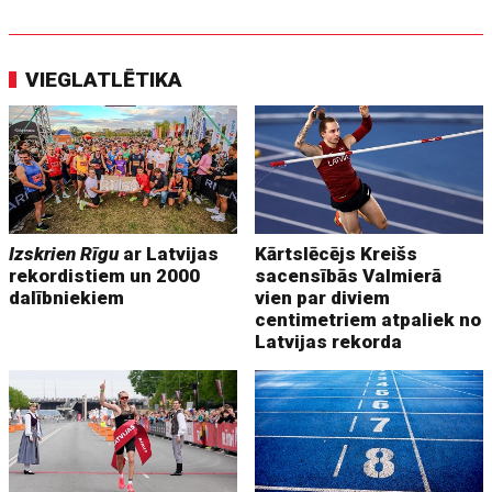
VIEGLATLĒTIKA
Izskrien Rīgu
ar Latvijas
Kārtslēcējs Kreišs
rekordistiem un 2000
sacensībās Valmierā
dalībniekiem
vien par diviem
centimetriem atpaliek no
Latvijas rekorda