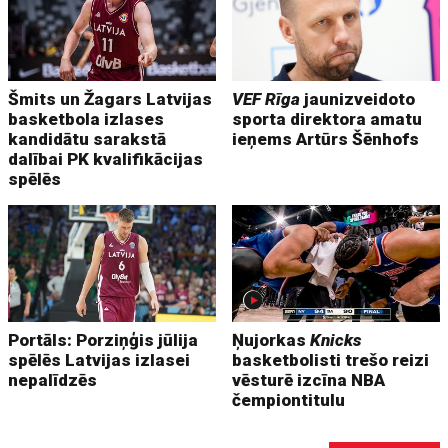
Šmits un Žagars Latvijas
VEF Rīga
jaunizveidoto
basketbola izlases
sporta direktora amatu
kandidātu sarakstā
ieņems Artūrs Šēnhofs
dalībai PK kvalifikācijas
spēlēs
Portāls: Porziņģis jūlija
Ņujorkas
Knicks
spēlēs Latvijas izlasei
basketbolisti trešo reizi
nepalīdzēs
vēsturē izcīna NBA
čempiontitulu