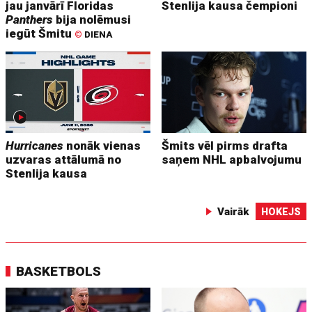
jau janvārī Floridas
Stenlija kausa čempioni
Panthers
bija nolēmusi
iegūt Šmitu
©
DIENA
Hurricanes
nonāk vienas
Šmits vēl pirms drafta
uzvaras attālumā no
saņem NHL apbalvojumu
Stenlija kausa
Vairāk
HOKEJS
BASKETBOLS