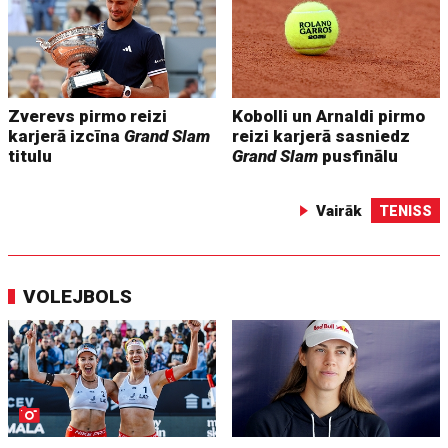
Zverevs pirmo reizi
Kobolli un Arnaldi pirmo
karjerā izcīna
Grand Slam
reizi karjerā sasniedz
titulu
Grand Slam
pusfinālu
Vairāk
TENISS
VOLEJBOLS