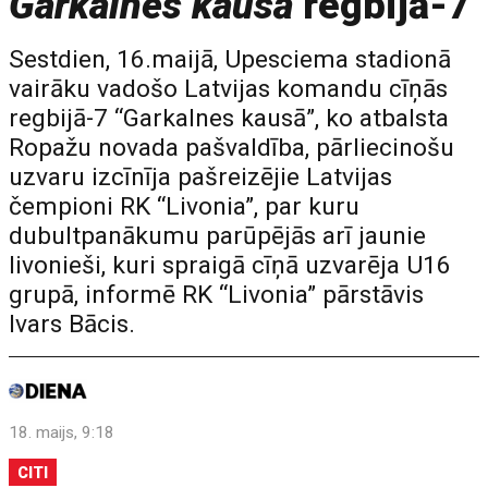
Garkalnes kausā
regbijā-7
Sestdien, 16.maijā, Upesciema stadionā
vairāku vadošo Latvijas komandu cīņās
regbijā-7 “Garkalnes kausā”, ko atbalsta
Ropažu novada pašvaldība, pārliecinošu
uzvaru izcīnīja pašreizējie Latvijas
čempioni RK “Livonia”, par kuru
dubultpanākumu parūpējās arī jaunie
livonieši, kuri spraigā cīņā uzvarēja U16
grupā, informē RK “Livonia” pārstāvis
Ivars Bācis.
18. maijs, 9:18
CITI