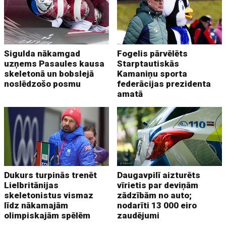
Sigulda nākamgad
Fogelis pārvēlēts
uzņems Pasaules kausa
Starptautiskās
skeletonā un bobslejā
Kamaniņu sporta
noslēdzošo posmu
federācijas prezidenta
amatā
Dukurs turpinās trenēt
Daugavpilī aizturēts
Lielbritānijas
vīrietis par deviņām
skeletonistus vismaz
zādzībām no auto;
līdz nākamajām
nodarīti 13 000 eiro
olimpiskajām spēlēm
zaudējumi