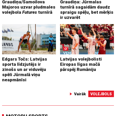
Graudiņa/Samoilova
Graudiņa: Jūrmalas
Majoros uzvar pludmales
turnīrā sagaidām daudz
volejbola
Futures
turnīrā
spraigu spēļu, bet mērķis
ir uzvarēt
Edgars Točs: Latvijas
Latvijas volejbolisti
sporta līdzjutējs ir
Eiropas līgas mačā
zinošs un ar viduvēju
pārspēj Rumāniju
spēli Jūrmalā viņu
neapmānīsi
Vairāk
VOLEJBOLS