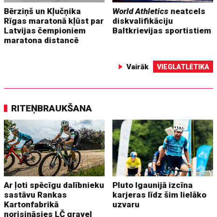
Bērziņš un Kļučņika
World Athletics
neatcels
Rīgas maratonā kļūst par
diskvalifikāciju
Latvijas čempioniem
Baltkrievijas sportistiem
maratona distancē
Vairāk
VIEGLATLĒTIKA
RITEŅBRAUKŠANA
Ar ļoti spēcīgu dalībnieku
Pluto Igaunijā izcīna
sastāvu Rankas
karjeras līdz šim lielāko
Kartonfabrikā
uzvaru
norisināsies LČ gravel