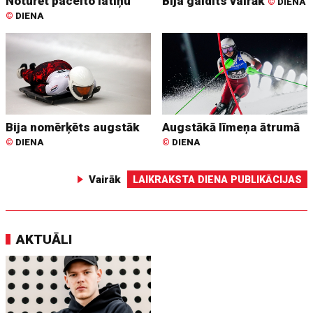
Noturēt pacelto latiņu
Bija gaidīts vairāk
©
DIENA
©
DIENA
Bija nomērķēts augstāk
Augstākā līmeņa ātrumā
©
DIENA
©
DIENA
Vairāk
LAIKRAKSTA DIENA PUBLIKĀCIJAS
AKTUĀLI