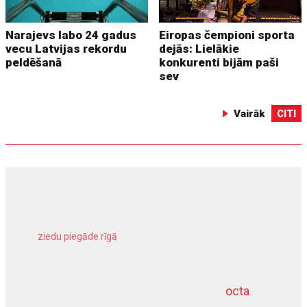
Narajevs labo 24 gadus
Eiropas čempioni sporta
vecu Latvijas rekordu
dejās: Lielākie
peldēšanā
konkurenti bijām paši
sev
Vairāk
CITI
ziedu piegāde rīgā
meliorācijas darbi
octa
dziļurbums