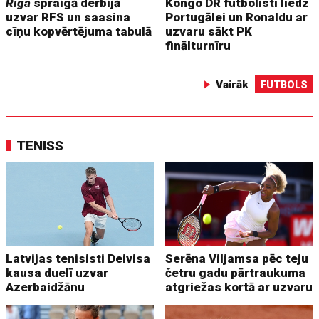
Riga
spraigā derbijā
Kongo DR futbolisti liedz
uzvar RFS un saasina
Portugālei un Ronaldu ar
cīņu kopvērtējuma tabulā
uzvaru sākt PK
finālturnīru
Vairāk
FUTBOLS
TENISS
Latvijas tenisisti Deivisa
Serēna Viljamsa pēc teju
kausa duelī uzvar
četru gadu pārtraukuma
Azerbaidžānu
atgriežas kortā ar uzvaru