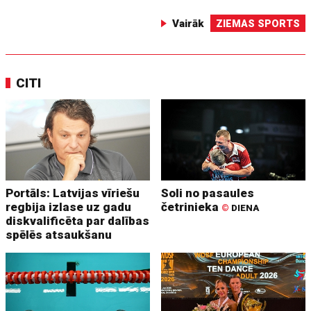
Vairāk
ZIEMAS SPORTS
CITI
Portāls: Latvijas vīriešu
Soli no pasaules
regbija izlase uz gadu
četrinieka
©
DIENA
diskvalificēta par dalības
spēlēs atsaukšanu