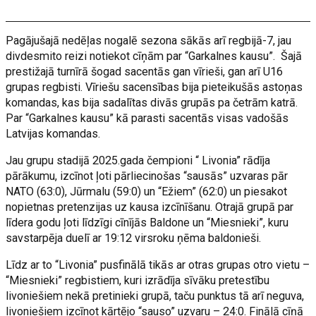
Pagājušajā nedēļas nogalē sezona sākās arī regbijā-7, jau
divdesmito reizi notiekot cīņām par “Garkalnes kausu”. Šajā
prestižajā turnīrā šogad sacentās gan vīrieši, gan arī U16
grupas regbisti. Vīriešu sacensības bija pieteikušās astoņas
komandas, kas bija sadalītas divās grupās pa četrām katrā.
Par “Garkalnes kausu” kā parasti sacentās visas vadošās
Latvijas komandas.
Jau grupu stadijā 2025.gada čempioni “ Livonia” rādīja
pārākumu, izcīnot ļoti pārliecinošas “sausās” uzvaras pār
NATO (63:0), Jūrmalu (59:0) un “Ežiem” (62:0) un piesakot
nopietnas pretenzijas uz kausa izcīnīšanu. Otrajā grupā par
līdera godu ļoti līdzīgi cīnījās Baldone un “Miesnieki”, kuru
savstarpēja duelī ar 19:12 virsroku ņēma baldonieši.
Līdz ar to “Livonia” pusfinālā tikās ar otras grupas otro vietu –
“Miesnieki” regbistiem, kuri izrādīja sīvāku pretestību
livoniešiem nekā pretinieki grupā, taču punktus tā arī neguva,
livoniešiem izcīnot kārtējo “sauso” uzvaru – 24:0. Finālā cīņā